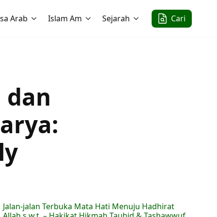
sa Arab
Islam Am
Sejarah
Cari
 dan
arya:
ly
Jalan-jalan Terbuka Mata Hati Menuju Hadhirat
Allah s.w.t. – Hakikat Hikmah Tauhid & Tashawwuf