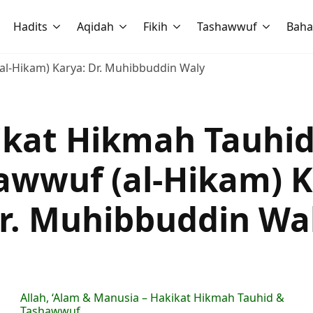
Hadits
Aqidah
Fikih
Tashawwuf
Baha
al-Hikam) Karya: Dr. Muhibbuddin Waly
ikat Hikmah Tauhid
awwuf (al-Hikam) K
r. Muhibbuddin Wa
Allah, ‘Alam & Manusia – Hakikat Hikmah Tauhid &
Tashawwuf