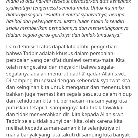
mana ia atas hal-hal tersebut berdasarkan atas kehendak
syahwatnya (eagerness) semata-mata. Untuk itu maka
diaturnya segala sesuatu menurut syahwatnya, berupa
hal-hal dan pekerjaannya. Justru itulah maka ia sendiri
selalu memberikan perhatiannya dan mementingkannya
(dalam segala gerak-geriknya dan tindak-tanduknya
.”
Dari definisi di atas dapat kita ambil pengertian
bahwa Tadbīr adalah khusus dalam persoalan-
persoalan yang bersifat duniawi semata-mata. Kita
telah mengetahui dan meyakini bahwa segala-
segalanya adalah menurut qadhā’-qadar Allah s.w.t.
Di samping itu sesuai dengan kehendak syahwat kita
dan keinginan kita untuk mengatur dan menentukan
bahkan juga memastikan segala sesuatu dalam hidup
dan kehidupan kita ini. bermacam-macam yang kita
putuskan tetapi di sampingnya kita tidak tawakkal
dan tidak menyerahkan diri kita kepada Allah s.w.t.
Tadbīr selalu tidak sunyi dari kita, oleh karena kita
melihat kepada zaman-zaman kita selanjutnya di
mana banyak yang kita takuti di samping kita banyak