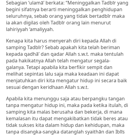
Sebagian ‘ulamā’ berkata: “Meninggalkan Tadbīr yang
begini sifatnya berarti meninggalkan penghidupan
seluruhnya, sebab orang yang tidak bertadbīr maka
ia akan digilas oleh Tadbīr orang lain menurut
lahiriyyah ‘amaliyyah.
Kenapa kita harus menyerah diri kepada Allah di
samping Tadbīr? Sebab apakah kita telah beriman
kepada qadhā’ dan qadar Allah s.w.t. maka tentulah
pada hakikatnya Allah telah mengatur segala-
galanya. Tetapi apabila kita berfikir sempit dan
melihat sepintas lalu saja maka keadaan ini dapat
menjatuhkan diri kita mengatur hidup ini secara baik
sesuai dengan keridhaan Allah s.w.t.
Apabila kita menunggu saja atau berpangku tangan
tanpa mengatur hidup ini, maka pada ketika itulah, di
samping kita malas berusaha dan bekerja, di mana
kemalasan itu dapat mengakibatkan tidak beres atau
tidak sukses kita dalam hidup dan kehidupan, maka
tanpa disangka-sangka datanglah syaithān dan Iblīs