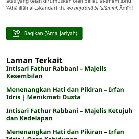
atas yang telah dirumuskan oleh beliau al-Imām Ibnu
‘Athā’illāh al-Iskandarī r.h.
wa nafa‘anā bi ‘ulūmihī.
Āmīn!
Bagikan ('Amal Jāriyah)
Laman Terkait
Intisari Fathur Rabbani – Majelis
Kesembilan
Menenangkan Hati dan Pikiran – Irfan
Idris | Menikmati Dusta
Intisari Fathur Rabbani – Majelis Ketujuh
dan Kedelapan
Menenangkan Hati dan Pikiran – Irfan