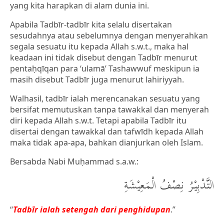
yang kita harapkan di alam dunia ini.
Apabila Tadbīr-tadbīr kita selalu disertakan
sesudahnya atau sebelumnya dengan menyerahkan
segala sesuatu itu kepada Allah s.w.t., maka hal
keadaan ini tidak disebut dengan Tadbīr menurut
pentaḥqīqan para ‘ulamā’ Tashawwuf meskipun ia
masih disebut Tadbīr juga menurut lahiriyyah.
Walhasil, tadbīr ialah merencanakan sesuatu yang
bersifat memutuskan tanpa tawakkal dan menyerah
diri kepada Allah s.w.t. Tetapi apabila Tadbīr itu
disertai dengan tawakkal dan tafwīdh kepada Allah
maka tidak apa-apa, bahkan dianjurkan oleh Islam.
Bersabda Nabi Muḥammad s.a.w.:
التَّدْبِيْرُ نِصْفُ الْمَعِيْشَةِ
“
Tadbīr ialah setengah dari penghidupan
.”