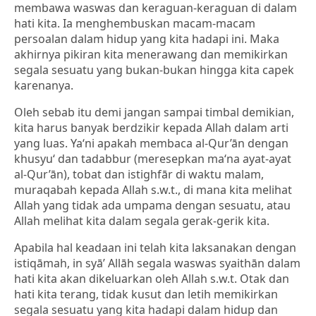
membawa waswas dan keraguan-keraguan di dalam
hati kita. Ia menghembuskan macam-macam
persoalan dalam hidup yang kita hadapi ini. Maka
akhirnya pikiran kita menerawang dan memikirkan
segala sesuatu yang bukan-bukan hingga kita capek
karenanya.
Oleh sebab itu demi jangan sampai timbal demikian,
kita harus banyak berdzikir kepada Allah dalam arti
yang luas. Ya‘ni apakah membaca al-Qur’ān dengan
khusyu‘ dan tadabbur (meresepkan ma‘na ayat-ayat
al-Qur’ān), tobat dan istighfār di waktu malam,
muraqabah kepada Allah s.w.t., di mana kita melihat
Allah yang tidak ada umpama dengan sesuatu, atau
Allah melihat kita dalam segala gerak-gerik kita.
Apabila hal keadaan ini telah kita laksanakan dengan
istiqāmah, in syā’ Allāh segala waswas syaithān dalam
hati kita akan dikeluarkan oleh Allah s.w.t. Otak dan
hati kita terang, tidak kusut dan letih memikirkan
segala sesuatu yang kita hadapi dalam hidup dan