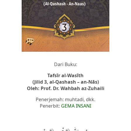
Dari Buku:
Tafsīr al-Wasīth
(Jilid 3, al-Qashash – an-Nās)
Oleh: Prof. Dr. Wahbah az-Zuhaili
Penerjemah: muhtadi, dkk.
Penerbit:
GEMA INSANI