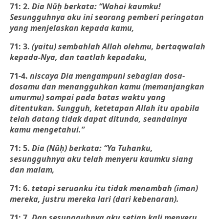
71: 2.
Dia Nūḥ berkata: “Wahai kaumku!
Sesungguhnya aku ini seorang pemberi peringatan
yang menjelaskan kepada kamu,
71: 3.
(yaitu) sembahlah Allah olehmu, bertaqwalah
kepada-Nya, dan taatlah kepadaku,
71-4.
niscaya Dia mengampuni sebagian dosa-
dosamu dan menangguhkan kamu (memanjangkan
umurmu) sampai pada batas waktu yang
ditentukan. Sungguh, ketetapan Allah itu apabila
telah datang tidak dapat ditunda, seandainya
kamu mengetahui.”
71: 5.
Dia (Nūḥ) berkata: “Ya Tuhanku,
sesungguhnya aku telah menyeru kaumku siang
dan malam,
71: 6.
tetapi seruanku itu tidak menambah (iman)
mereka, justru mereka lari (dari kebenaran).
71: 7.
Dan sesungguhnya aku setiap kali menyeru