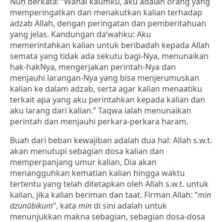
Nūḥ berkata: “Wahai kaumku, aku adalah orang yang
memperingatkan dan menakutkan kalian terhadap
adzab Allah, dengan peringatan dan pemberitahuan
yang jelas. Kandungan da‘wahku: Aku
memerintahkan kalian untuk beribadah kepada Allah
semata yang tidak ada sekutu bagi-Nya, menunaikan
hak-hakNya, mengerjakan perintah-Nya dan
menjauhi larangan-Nya yang bisa menjerumuskan
kalian ke dalam adzab, serta agar kalian menaatiku
terkait apa yang aku perintahkan kepada kalian dan
aku larang dari kalian.” Taqwa ialah menunaikan
perintah dan menjauhi perkara-perkara haram.
Buah dari beban kewajiban adalah dua hal: Allah s.w.t.
akan menutupi sebagian dosa kalian dan
memperpanjang umur kalian, Dia akan
menangguhkan kematian kalian hingga waktu
tertentu yang telah ditetapkan oleh Allah s.w.t. untuk
kalian, jika kalian beriman dan taat. Firman Allah: “
min
dzunūbikum
”, kata
min
di sini adalah untuk
menunjukkan makna sebagian, sebagian dosa-dosa