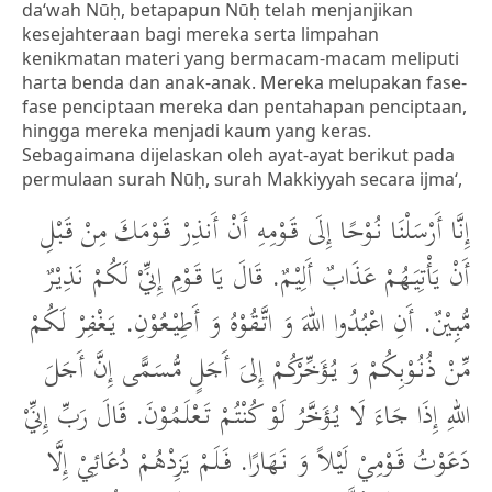
da‘wah Nūḥ, betapapun Nūḥ telah menjanjikan
kesejahteraan bagi mereka serta limpahan
kenikmatan materi yang bermacam-macam meliputi
harta benda dan anak-anak. Mereka melupakan fase-
fase penciptaan mereka dan pentahapan penciptaan,
hingga mereka menjadi kaum yang keras.
Sebagaimana dijelaskan oleh ayat-ayat berikut pada
permulaan surah Nūḥ, surah Makkiyyah secara ijma‘,
إِنَّا أَرْسَلْنَا نُوْحًا إِلَى قَوْمِهِ أَنْ أَنذِرْ قَوْمَكَ مِنْ قَبْلِ
أَنْ يَأْتِيَهُمْ عَذَابٌ أَلِيْمٌ. قَالَ يَا قَوْمِ إِنِّيْ لَكُمْ نَذِيْرٌ
مُّبِيْنٌ. أَنِ اعْبُدُوا اللهَ وَ اتَّقُوْهُ وَ أَطِيْعُوْنِ. يَغْفِرْ لَكُمْ
مِّنْ ذُنُوْبِكُمْ وَ يُؤَخِّرْكُمْ إِلىَ أَجَلٍ مُّسَمًّى إِنَّ أَجَلَ
اللهِ إِذَا جَاءَ لَا يُؤَخَّرُ لَوْ كُنْتُمْ تَعْلَمُوْنَ. قَالَ رَبِّ إِنِّيْ
دَعَوْتُ قَوْمِيْ لَيْلاً وَ نَهَارًا. فَلَمْ يَزِدْهُمْ دُعَائِيْ إِلَّا