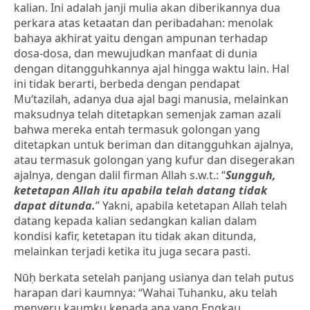
kalian. Ini adalah janji mulia akan diberikannya dua
perkara atas ketaatan dan peribadahan: menolak
bahaya akhirat yaitu dengan ampunan terhadap
dosa-dosa, dan mewujudkan manfaat di dunia
dengan ditangguhkannya ajal hingga waktu lain. Hal
ini tidak berarti, berbeda dengan pendapat
Mu‘tazilah, adanya dua ajal bagi manusia, melainkan
maksudnya telah ditetapkan semenjak zaman azali
bahwa mereka entah termasuk golongan yang
ditetapkan untuk beriman dan ditangguhkan ajalnya,
atau termasuk golongan yang kufur dan disegerakan
ajalnya, dengan dalil firman Allah s.w.t.: “
Sungguh,
ketetapan Allah itu apabila telah datang tidak
dapat ditunda.
” Yakni, apabila ketetapan Allah telah
datang kepada kalian sedangkan kalian dalam
kondisi kafir, ketetapan itu tidak akan ditunda,
melainkan terjadi ketika itu juga secara pasti.
Nūḥ berkata setelah panjang usianya dan telah putus
harapan dari kaumnya: “Wahai Tuhanku, aku telah
menyeru kaumku kepada apa yang Engkau