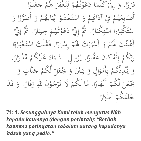
فِرَارًا. وَ إِنِّيْ كُلَّمَا دَعَوْتُهُمْ لِتَغْفِرَ لَهُمْ جَعَلُوْا
أَصَابِعَهُمْ فِيْ آذَانِهِمْ وَ اسْتَغْشَوْا ثِيَابَهُمْ وَ أَصَرُّوْا وَ
اسْتَكْبَرُوا اسْتِكْبَارًا. ثُمَّ إِنِّيْ دَعَوْتُهُمْ جِهَارًا. ثُمَّ إِنِّيْ
أَعْلَنْتُ لَهُمْ وَ أَسْرَرْتُ لَهُمْ إِسْرَارًا. فَقُلْتُ اسْتَغْفِرُوْا
رَبَّكُمْ إِنَّهُ كَانَ غَفَّارًا. يُرْسِلِ السَّمَاءَ عَلَيْكُمْ مِّدْرَارًا.
وَ يُمْدِدْكُمْ بِأَمْوَالٍ وَ بَنِيْنَ وَ يَجْعَلْ لَّكُمْ جَنَّاتٍ وَ
يَجْعَلْ لَّكُمْ أَنْهَارًا. مَّا لَكُمْ لَا تَرْجُوْنَ للهِ وَقَارًا. وَ قَدْ
خَلَقَكُمْ أَطْوَارًا.
71: 1.
Sesungguhnya Kami telah mengutus Nūḥ
kepada kaumnya (dengan perintah): “Berilah
kaummu peringatan sebelum datang kepadanya
‘adzab yang pedih.”