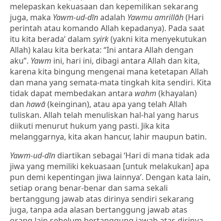
melepaskan kekuasaan dan kepemilikan sekarang
juga, maka
Yawm-ud-dīn
adalah
Yawmu amrillāh
(Hari
perintah atau komando Allah kepadanya). Pada saat
itu kita berada’ dalam
syirk
(yakni kita menyekutukan
Allah) kalau kita berkata: “Ini antara Allah dengan
aku”.
Yawm
ini, hari ini, dibagi antara Allah dan kita,
karena kita bingung mengenai mana ketetapan Allah
dan mana yang semata-mata tingkah kita sendiri. Kita
tidak dapat membedakan antara
wahm
(khayalan)
dan
hawā
(keinginan), atau apa yang telah Allah
tuliskan. Allah telah menuliskan hal-hal yang harus
diikuti menurut hukum yang pasti. Jika kita
melanggarnya, kita akan hancur, lahir maupun batin.
Yawm-ud-dīn
diartikan sebagai ‘Hari di mana tidak ada
jiwa yang memiliki kekuasaan [untuk melakukan] apa
pun demi kepentingan jiwa lainnya’. Dengan kata lain,
setiap orang benar-benar dan sama sekali
bertanggung jawab atas dirinya sendiri sekarang
juga, tanpa ada alasan bertanggung jawab atas
orang lain sebelum bertanggung jawab atas dirinya