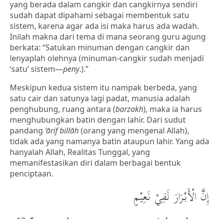
yang berada dalam cangkir dan cangkirnya sendiri
sudah dapat dipahami sebagai membentuk satu
sistem, karena agar ada isi maka harus ada wadah.
Inilah makna dari tema di mana seorang guru agung
berkata: “Satukan minuman dengan cangkir dan
lenyaplah olehnya (minuman-cangkir sudah menjadi
‘satu’ sistem—
peny
.).”
Meskipun kedua sistem itu nampak berbeda, yang
satu cair dan satunya lagi padat, manusia adalah
penghubung, ruang antara (
barzakh
), maka ia harus
menghubungkan batin dengan lahir. Dari sudut
pandang
‘ārif billāh
(orang yang mengenal Allah),
tidak ada yang namanya batin ataupun lahir. Yang ada
hanyalah Allah, Realitas Tunggal, yang
memanifestasikan diri dalam berbagai bentuk
penciptaan.
إِنَّ الْأَبْرَارَ لَفِيْ نَعِيْمٍ