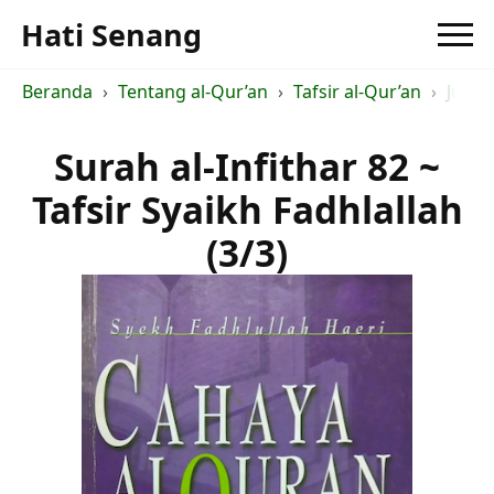
Hati Senang
Beranda
Tentang al-Qur’an
Tafsir al-Qur’an
Judul 
Surah al-Infithar 82 ~
Tafsir Syaikh Fadhlallah
(3/3)