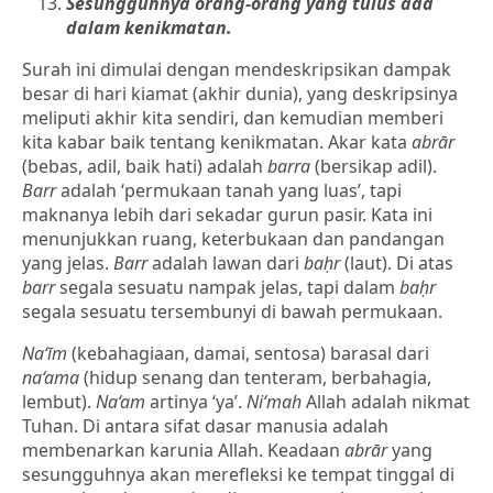
Sesungguhnya orang-orang yang tulus ada
dalam kenikmatan.
Surah ini dimulai dengan mendeskripsikan dampak
besar di hari kiamat (akhir dunia), yang deskripsinya
meliputi akhir kita sendiri, dan kemudian memberi
kita kabar baik tentang kenikmatan. Akar kata
abrār
(bebas, adil, baik hati) adalah
barra
(bersikap adil).
Barr
adalah ‘permukaan tanah yang luas’, tapi
maknanya lebih dari sekadar gurun pasir. Kata ini
menunjukkan ruang, keterbukaan dan pandangan
yang jelas.
Barr
adalah lawan dari
baḥr
(laut). Di atas
barr
segala sesuatu nampak jelas, tapi dalam
baḥr
segala sesuatu tersembunyi di bawah permukaan.
Na‘īm
(kebahagiaan, damai, sentosa) barasal dari
na‘ama
(hidup senang dan tenteram, berbahagia,
lembut).
Na‘am
artinya ‘ya’.
Ni‘mah
Allah adalah nikmat
Tuhan. Di antara sifat dasar manusia adalah
membenarkan karunia Allah. Keadaan
abrār
yang
sesungguhnya akan merefleksi ke tempat tinggal di