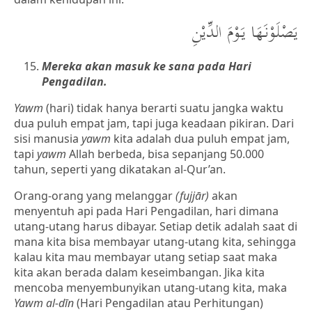
يَصْلَوْنَهَا يَوْمَ الدِّيْنِ
Mereka akan masuk ke sana pada Hari
Pengadilan.
Yawm
(hari) tidak hanya berarti suatu jangka waktu
dua puluh empat jam, tapi juga keadaan pikiran. Dari
sisi manusia
yawm
kita adalah dua puluh empat jam,
tapi
yawm
Allah berbeda, bisa sepanjang 50.000
tahun, seperti yang dikatakan al-Qur’an.
Orang-orang yang melanggar
(fujjār)
akan
menyentuh api pada Hari Pengadilan, hari dimana
utang-utang harus dibayar. Setiap detik adalah saat di
mana kita bisa membayar utang-utang kita, sehingga
kalau kita mau membayar utang setiap saat maka
kita akan berada dalam keseimbangan. Jika kita
mencoba menyembunyikan utang-utang kita, maka
Yawm al-dīn
(Hari Pengadilan atau Perhitungan)