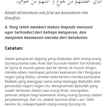
الَّذِيْ أَطْعَمَهُمْ مِّنْ جُوْعٍ وَ آمَنَهُمْ مِّنْ خَوْفٍ.
Alladzī ath‘amahum min jū‘iw wa āmanahum min
khauf(in).
4. Yang telah memberi makan (kepada manusia
agar terhindar) dari bahaya kelaparan, dan
menjamin keamanan mereka dari ketakutan.
Catatan:
Dalam perjalanan dagang yang dilakukan oleh orang-orang
Quraisy (nama suku ‘Arab dari turunan Nadhir bin Kinānah)
ke Syiria di musim panas dan ke Yaman di musim dingin,
mereka selalu mendapat jaminan keamanan dari Penguasa
negeri yang dilalui, semata-mata karena mereka penduduk
Makkah yang dianggap sama-sama tetangga Baitullāh oleh
penduduk negeri-negeri itu. Menghormati Baitullāh yang
sudah tertanam dalam jiwa orang ‘Arab, merupakan
jaminan ampuh bagi keamanan orang-orang Quraisy dalam
perjalanannya. Dan ini, adalah karunia Allah s.w.t. Oleh
karena itu, sewajarnyalah orang-orang Quraisy itu