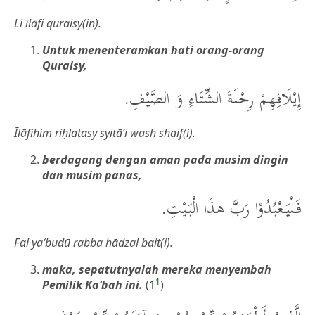
Li īlāfi quraisy(in).
Untuk menenteramkan hati orang-orang
Quraisy,
إِيْلَافِهِمْ رِحْلَةَ الشِّتَاءِ وَ الصَّيْفِ.
Īlāfihim riḥlatasy syitā’i wash shaif(i).
berdagang dengan aman pada musim dingin
dan musim panas,
فَلْيَعْبُدُوْا رَبَّ هذَا الْبَيْتِ.
Fal ya‘budū rabba hādzal bait(i).
maka, sepatutnyalah mereka menyembah
1
Pemilik Ka‘bah ini.
(1
)