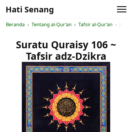
Hati Senang
Beranda
Tentang al-Qur’an
Tafsir al-Qur’an
Judul 
Suratu Quraisy 106 ~
Tafsir adz-Dzikra