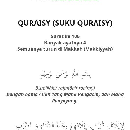
QURAISY (SUKU QURAISY)
Surat ke-106
Banyak ayatnya 4
Semuanya turun di Makkah (Makkiyyah)
بِسْمِ اللهِ الرَّحْمنِ الرَّحِيْمِ
Bismillāhir raḥmānir raḥīm(i)
Dengan nama Allah Yang Maha Pengasih, dan Maha
Penyayang.
لِإِيْلَافِ قُرَيْشٍ. إِيْلَافِهِمْ رِحْلَةَ الشِّتَاءِ وَ الصَّيْفِ.