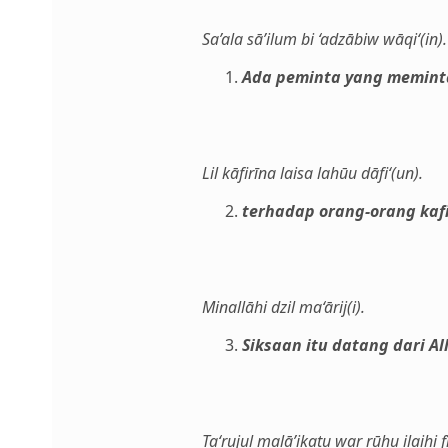
Sa’ala sā’ilum bi ‘adzābiw wāqi‘(in).
Ada peminta yang meminta
Lil kāfirīna laisa lahūu dāfi‘(un).
terhadap orang-orang kaf
Minallāhi dzil ma‘ārij(i).
Siksaan itu datang dari A
Ta‘rujul malā’ikatu war rūḥu ilaih