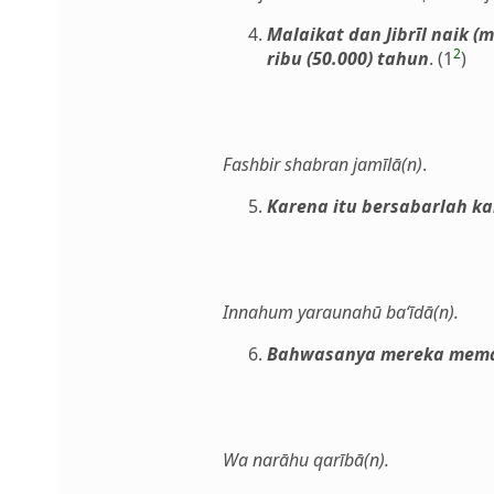
Malaikat dan Jibrīl naik
2
ribu (50.000) tahun
. (1
)
Fashbir shabran jamīlā(n)
.
Karena itu bersabarlah k
Innahum yaraunahū ba‘īdā(n).
Bahwasanya mereka meman
Wa narāhu qarībā(n).