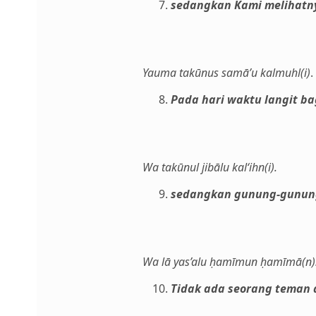
sedangkan Kami melihatnya
Yauma takūnus samā’u kalmuhl(i)
.
Pada hari waktu langit b
Wa takūnul jibālu kal‘ihn(i).
sedangkan gunung-gunung 
Wa lā yas’alu ḥamīmun ḥamīmā(n)
Tidak ada seorang teman