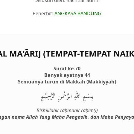
Disusun oleh: Bachtiar Surin.
Penerbit:
ANGKASA BANDUNG
AL MA‘ĀRIJ (TEMPAT-TEMPAT NAIK
Surat ke-70
Banyak ayatnya 44
Semuanya turun di Makkah (Makkiyyah)
بِسْمِ اللهِ الرَّحْمنِ الرَّحِيْمِ
Bismillāhir raḥmānir raḥīm(i)
ngan nama Allah Yang Maha Pengasih, dan Maha Penyaya