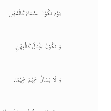
يَوْمَ تَكُوْنُ السَّمَاءُ كَالْمُهْلِ.
وَ تَكُوْنُ الْجِبَالُ كَالْعِهْنِ.
وَ لَا يَسْأَلُ حَمِيْمٌ حَمِيْمًا.