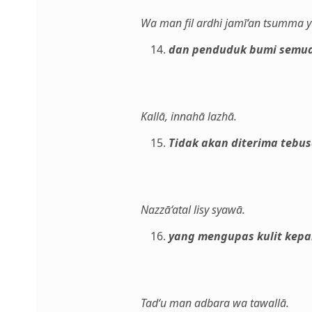
Wa man fil ardhi jamī‘an tsumma yu
dan penduduk bumi semua
Kallā, innahā lazhā.
Tidak akan diterima tebus
Nazzā‘atal lisy syawā.
yang mengupas kulit kepa
Tad‘u man adbara wa tawallā.