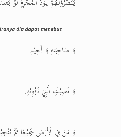
يُبَصَّرُوْنَهُمْ يَوَدُّ الْمُجْرِمُ لَوْ يَفْ.
iranya dia dapat menebus
وَ صَاحِبَتِهِ وَ أَخِيْهِ.
وَ فَصِيْلَتِهِ الَّتِيْ تُؤْوِيْهِ.
وَ مَنْ فِي الْأَرْضِ جَمِيْعًا ثُمَّ يُنْجِيْ.