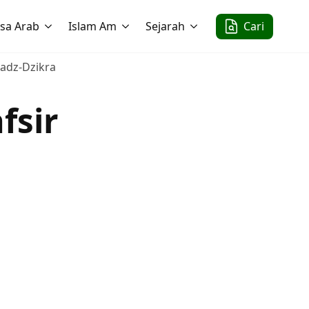
sa Arab
Islam Am
Sejarah
Cari
r adz-Dzikra
fsir