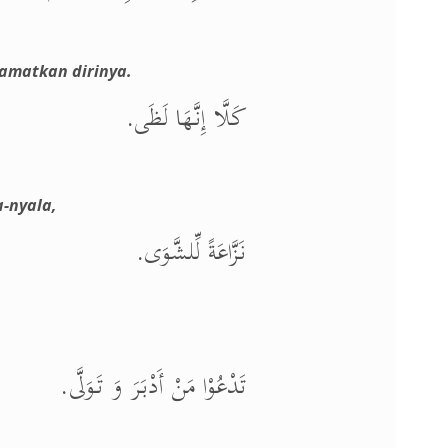
amatkan dirinya.
كَلَّا إِنَّهَا لَظَى.
-nyala,
نَزَّاعَةً لِّلشَّوَى.
تَدْعُوْا مَنْ أَدْبَرَ وَ تَوَلَّى.