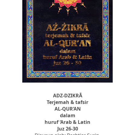
ADZ-DZIKRĀ
Terjemah & tafsir
AL-QUR’AN
dalam
huruf ‘Arab & Latin
Juz 26-30