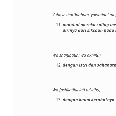
Yubashsharūnahum, yawaddul mujrim
padahal mereka saling me
dirinya dari siksaan pada
Wa shāḥibatihī wa akhīh(i).
dengan istri dan sahabat
Wa fashīlatihil latī tu’wīh(i).
dengan kaum kerabatnya 