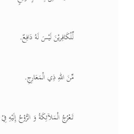
لِّلْكَافِريْنَ لَيْسَ لَهُ دَافِعٌ.
مِّنَ اللهِ ذِي الْمَعَارِجِ.
تَعْرُجُ الْمَلآئِكَةُ وَ الرُّوْحُ إِلَيْهِ ف.