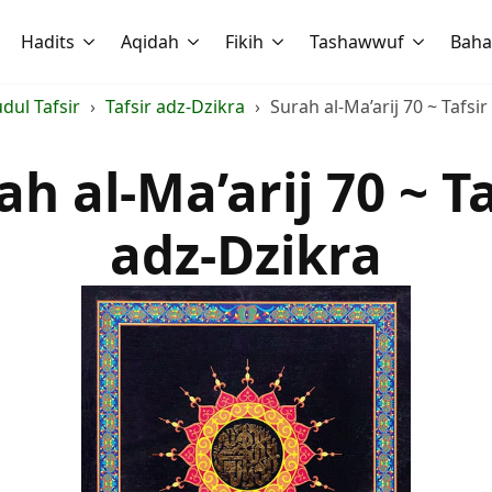
Hadits
Aqidah
Fikih
Tashawwuf
Baha
udul Tafsir
Tafsir adz-Dzikra
Surah al-Ma’arij 70 ~ Tafsi
ah al-Ma’arij 70 ~ Ta
adz-Dzikra