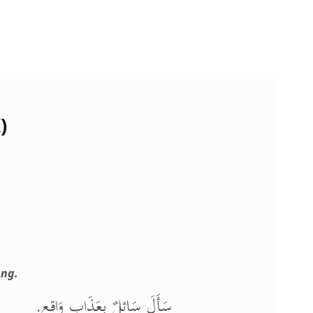
)
ng.
سَأَلَ سَائِلٌ بِعَذَابٍ وَاقِعٍ.