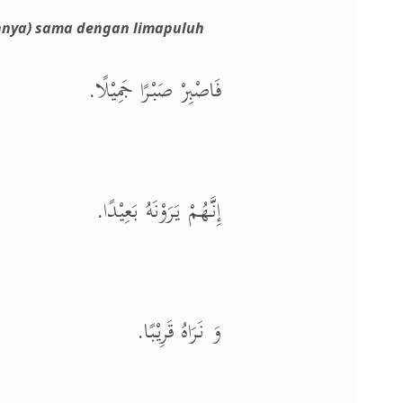
annya) sama dengan limapuluh
فَاصْبِرْ صَبْرًا جَمِيْلًا.
إِنَّهُمْ يَرَوْنَهُ بَعِيْدًا.
وَ نَرَاهُ قَرِيْبًا.