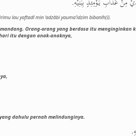
تَدِيْ مِنْ عَذَابِ يَوْمِئِذٍ بِبَنِيْهِ
u lau yaftadī min ‘adzābi yauma’idzim bibanīh(i).
mandang. Orang-orang yang berdosa itu menginginkan k
 hari itu dengan anak-anaknya,
nya,
yang dahulu pernah melindunginya.
هِ