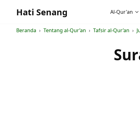
Hati Senang
Al-Qur'an
Beranda
Tentang al-Qur’an
Tafsir al-Qur’an
J
Sur