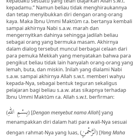
kepadaku sesuatu yang telah diajarkan Allah s.w.t.
kepadamu.” Namun beliau tidak menghiraukannya
dan tetap menyibukkan diri dengan orang-orang
kaya. Maka Ibnu Ummi Maktūm r.a. bertanya kembali
sampai akhirnya Nabi s.a.w. marah dan
mengernyitkan dahinya sehingga jadilah beliau
sebagai orang yang bermuka masam. Akhirnya
dalam dialog tersebut muncul berbagai celaan dari
para pemuka Mekkah yang menyatakan bahwa para
pengikut beliau tidak lain hanyalah orang-orang yang
lemah, buta, dan miskin. Inilah yang dialami Nabi
s.a.w. sampai akhirnya Allah s.w.t. memberi wahyu
kepada-Nya, sebagai bentuk teguran sekaligus
pelajaran bagi beliau s.a.w. atas sikapnya terhadap
Ibnu Ummi Maktūm r.a. Allah s.w.t. berfirman:
بِسْمِ اللهِ
(
) [
Dengan menyebut nama Allah
] yang
menampakkan diri dalam hati para wali-Nya sesuai
الرَّحْمنِ
dengan rahmat-Nya yang luas, (
) [
Yang Maha