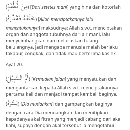
مِنْ نُّطْفَةٍ
(
) [
Dari setetes mani
] yang hina dan kotorlah
خَلَقَهُ فَقَدَّرَهُ
(
) [
Allah menciptakannya lalu
menentukannya
] maksudnya: Allah s.w.t. menciptakan
organ dan anggota tubuhnya dari air mani, lalu
menyeimbangkan dan meluruskan tulang-
belulangnya. Jadi mengapa manusia malah berlaku
takabur, congkak, dan tidak mau berterima kasih?
Ayat 20.
ثُمَّ السَّبِيْلَ
(
) [
Kemudian jalan
] yang menyatukan dan
mengantarkan kepada Allah s.w.t. menciptakannya
pertama kali dan menjadi tempat kembali baginya,
يَسَّرَهُ
(
) [
Dia mudahkan
] dan gampangkan baginya
dengan cara Dia menuangkan dan menitipkan
kepadanya akal fitrah yang menjadi cabang dari akal
Ilahi, supaya dengan akal tersebut ia mengetahui