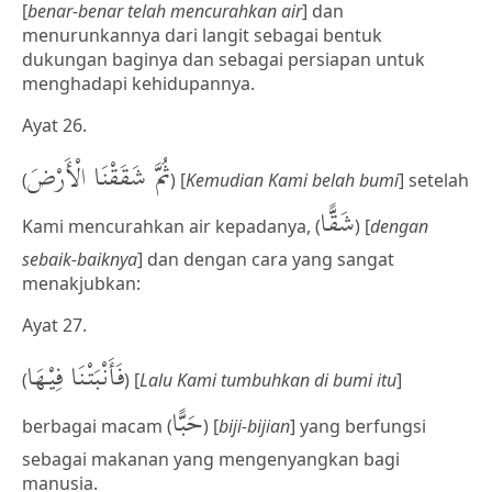
[
benar-benar telah mencurahkan air
] dan
menurunkannya dari langit sebagai bentuk
dukungan baginya dan sebagai persiapan untuk
menghadapi kehidupannya.
Ayat 26.
ثُمَّ شَقَقْنَا الْأَرْضَ
(
) [
Kemudian Kami belah bumi
] setelah
شَقًّا
Kami mencurahkan air kepadanya, (
) [
dengan
sebaik-baiknya
] dan dengan cara yang sangat
menakjubkan:
Ayat 27.
فَأَنْبَتْنَا فِيْهَا
(
) [
Lalu Kami tumbuhkan di bumi itu
]
حَبًّا
berbagai macam (
) [
biji-bijian
] yang berfungsi
sebagai makanan yang mengenyangkan bagi
manusia.