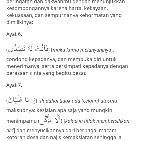
peringatan dan dakwahmu dengan menunjukkan
kesombongannya karena harta, kekayaan,
kekuasaan, dan sempurnanya kehormatan yang
dimilikinya:
Ayat 6.
فَأَنْتَ لَهُ تَصَدَّى
(
) [
maka kamu melanyaninya
],
condong kepadanya, dan membuka diri untuk
menerimanya, serta bersimpati kepadanya dengan
perasaan cinta yang begitu besar.
Ayat 7.
وَ مَا عَلَيْكَ
(
) [
Padahal tidak ada (celaan) atasmu
]
maksudnya: kesialan apa saja yang mungkin
أَلَّا يَزَّكَّى
menimpamu (
) [
kalau ia tidak membersihkan
diri
] dan menyucikannya dari berbagai macam
kotoran dosa dan najis kemaksiatan sehingga ia