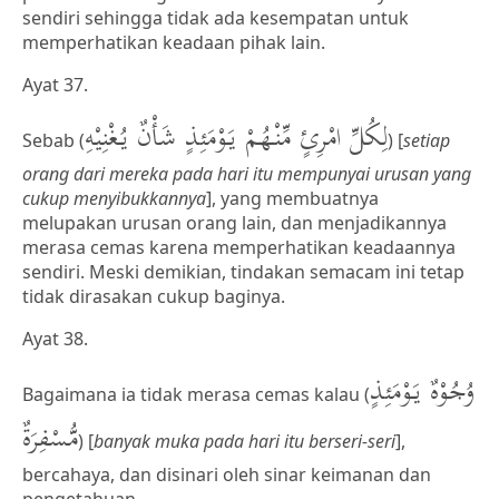
sendiri sehingga tidak ada kesempatan untuk
memperhatikan keadaan pihak lain.
Ayat 37.
لِكُلِّ امْرِئٍ مِّنْهُمْ يَوْمَئِذٍ شَأْنٌ يُغْنِيْهِ
Sebab (
) [
setiap
orang dari mereka pada hari itu mempunyai urusan yang
cukup menyibukkannya
], yang membuatnya
melupakan urusan orang lain, dan menjadikannya
merasa cemas karena memperhatikan keadaannya
sendiri. Meski demikian, tindakan semacam ini tetap
tidak dirasakan cukup baginya.
Ayat 38.
وُجُوْهٌ يَوْمَئِذٍ
Bagaimana ia tidak merasa cemas kalau (
مُّسْفِرَةٌ
) [
banyak muka pada hari itu berseri-seri
],
bercahaya, dan disinari oleh sinar keimanan dan