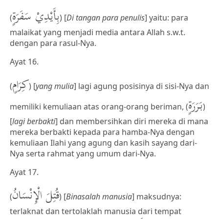
بِأَيْدِيْ سَفَرَةٍ
(
) [
Di tangan para penulis
] yaitu: para
malaikat yang menjadi media antara Allah s.w.t.
dengan para rasul-Nya.
Ayat 16.
كِرَامٍ
(
) [
yang mulia
] lagi agung posisinya di sisi-Nya dan
بَرَرَةٍ
memiliki kemuliaan atas orang-orang beriman, (
)
[
lagi berbakti
] dan membersihkan diri mereka di mana
mereka berbakti kepada para hamba-Nya dengan
kemuliaan Ilahi yang agung dan kasih sayang dari-
Nya serta rahmat yang umum dari-Nya.
Ayat 17.
قُتِلَ الْإِنْسَانُ
(
) [
Binasalah manusia
] maksudnya:
terlaknat dan tertolaklah manusia dari tempat