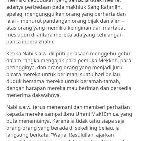
memiliki kedudukan yang sama. Ia tidak melihat
adanya perbedaan pada makhluk Sang Raḥmān,
apalagi mengunggulkan orang yang berharta dan
lalai – menurut pandangan orang bijak dan alim –
atas orang yang memiliki keinginan dan martabat,
meskipun di antara mereka ada yang kehilangan
panca indera zhahir.
Ketika Nabi s.a.w. diliputi perasaan menggebu-gebu
dalam rangka mengajak para pemuka Mekkah, para
petingginya, dan orang-orang yang menjadi juru
bicara mereka untuk beriman; suatu hari beliau
duduk bersama mereka untuk beramah-tamah,
dengan harapan mereka mau beriman dan bersedia
menerima dakwahnya.
Nabi s.a.w. terus menemani dan memberi perhatian
kepada mereka sampai Ibnu Ummi Maktūm r.a. yang
buta menemuinya. Karena ia tidak tahu siapa saja
orang-orang yang berada di sekeliling beliau, ia
langsung berkata: “Wahai Rasulullah, ajarkan