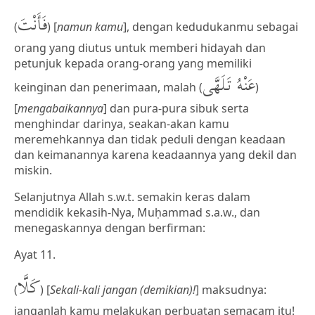
فَأَنْتَ
(
) [
namun kamu
], dengan kedudukanmu sebagai
orang yang diutus untuk memberi hidayah dan
petunjuk kepada orang-orang yang memiliki
عَنْهُ تَلَهَّى
keinginan dan penerimaan, malah (
)
[
mengabaikannya
] dan pura-pura sibuk serta
menghindar darinya, seakan-akan kamu
meremehkannya dan tidak peduli dengan keadaan
dan keimanannya karena keadaannya yang dekil dan
miskin.
Selanjutnya Allah s.w.t. semakin keras dalam
mendidik kekasih-Nya, Muḥammad s.a.w., dan
menegaskannya dengan berfirman:
Ayat 11.
كَلَّا
(
) [
Sekali-kali jangan (demikian)!
] maksudnya:
janganlah kamu melakukan perbuatan semacam itu!