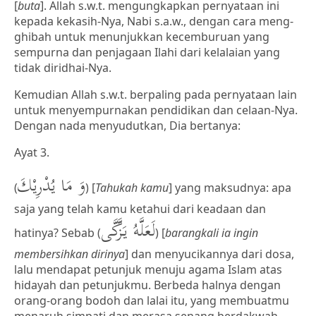
[
buta
]. Allah s.w.t. mengungkapkan pernyataan ini
kepada kekasih-Nya, Nabi s.a.w., dengan cara meng-
ghibah untuk menunjukkan kecemburuan yang
sempurna dan penjagaan Ilahi dari kelalaian yang
tidak diridhai-Nya.
Kemudian Allah s.w.t. berpaling pada pernyataan lain
untuk menyempurnakan pendidikan dan celaan-Nya.
Dengan nada menyudutkan, Dia bertanya:
Ayat 3.
وَ مَا يُدْرِيْكَ
(
) [
Tahukah kamu
] yang maksudnya: apa
saja yang telah kamu ketahui dari keadaan dan
لَعَلَّهُ يَزَّكَّى
hatinya? Sebab (
) [
barangkali ia ingin
membersihkan dirinya
] dan menyucikannya dari dosa,
lalu mendapat petunjuk menuju agama Islam atas
hidayah dan petunjukmu. Berbeda halnya dengan
orang-orang bodoh dan lalai itu, yang membuatmu