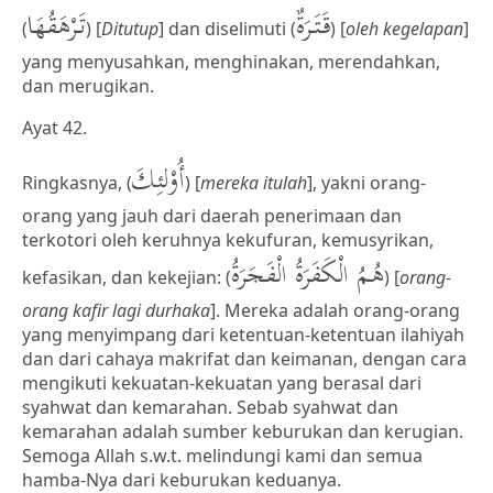
قَتَرَةٌ
تَرْهَقُهَا
(
) [
Ditutup
] dan diselimuti (
) [
oleh kegelapan
]
yang menyusahkan, menghinakan, merendahkan,
dan merugikan.
Ayat 42.
أُوْلئِكَ
Ringkasnya, (
) [
mereka itulah
], yakni orang-
orang yang jauh dari daerah penerimaan dan
terkotori oleh keruhnya kekufuran, kemusyrikan,
هُمُ الْكَفَرَةُ الْفَجَرَةُ
kefasikan, dan kekejian: (
) [
orang-
orang kafir lagi durhaka
]. Mereka adalah orang-orang
yang menyimpang dari ketentuan-ketentuan ilahiyah
dan dari cahaya makrifat dan keimanan, dengan cara
mengikuti kekuatan-kekuatan yang berasal dari
syahwat dan kemarahan. Sebab syahwat dan
kemarahan adalah sumber keburukan dan kerugian.
Semoga Allah s.w.t. melindungi kami dan semua
hamba-Nya dari keburukan keduanya.