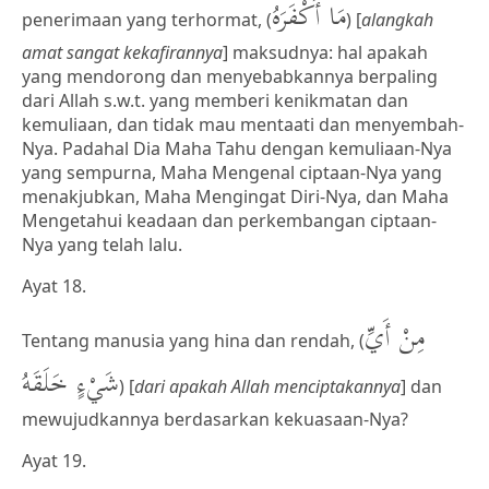
مَا أَكْفَرَهُ
penerimaan yang terhormat, (
) [
alangkah
amat sangat kekafirannya
] maksudnya: hal apakah
yang mendorong dan menyebabkannya berpaling
dari Allah s.w.t. yang memberi kenikmatan dan
kemuliaan, dan tidak mau mentaati dan menyembah-
Nya. Padahal Dia Maha Tahu dengan kemuliaan-Nya
yang sempurna, Maha Mengenal ciptaan-Nya yang
menakjubkan, Maha Mengingat Diri-Nya, dan Maha
Mengetahui keadaan dan perkembangan ciptaan-
Nya yang telah lalu.
Ayat 18.
مِنْ أَيِّ
Tentang manusia yang hina dan rendah, (
شَيْءٍ خَلَقَهُ
) [
dari apakah Allah menciptakannya
] dan
mewujudkannya berdasarkan kekuasaan-Nya?
Ayat 19.