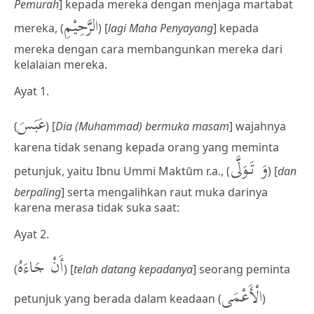
Pemurah
] kepada mereka dengan menjaga martabat
الرَّحِيْمِ
mereka, (
) [
lagi Maha Penyayang
] kepada
mereka dengan cara membangunkan mereka dari
kelalaian mereka.
Ayat 1.
عَبَسَ
(
) [
Dia (Muhammad) bermuka masam
] wajahnya
karena tidak senang kepada orang yang meminta
وَ تَوَلَّى
petunjuk, yaitu Ibnu Ummi Maktūm r.a., (
) [
dan
berpaling
] serta mengalihkan raut muka darinya
karena merasa tidak suka saat:
Ayat 2.
أَنْ جَاءَهُ
(
) [
telah datang kepadanya
] seorang peminta
الْأَعْمَى
petunjuk yang berada dalam keadaan (
)