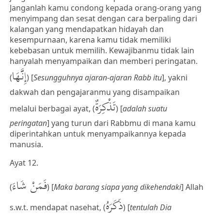
Janganlah kamu condong kepada orang-orang yang
menyimpang dan sesat dengan cara berpaling dari
kalangan yang mendapatkan hidayah dan
kesempurnaan, karena kamu tidak memiliki
kebebasan untuk memilih. Kewajibanmu tidak lain
hanyalah menyampaikan dan memberi peringatan.
إِنَّهَا
(
) [
Sesungguhnya ajaran-ajaran Rabb itu
], yakni
dakwah dan pengajaranmu yang disampaikan
تَذْكِرَةٌ
melalui berbagai ayat, (
) [
adalah suatu
peringatan
] yang turun dari Rabbmu di mana kamu
diperintahkan untuk menyampaikannya kepada
manusia.
Ayat 12.
فَمَنْ شَاءَ
(
) [
Maka barang siapa yang dikehendaki
] Allah
ذَكَرَهُ
s.w.t. mendapat nasehat, (
) [
tentulah Dia