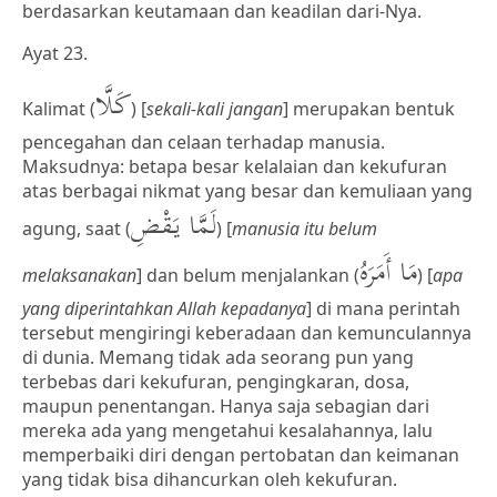
berdasarkan keutamaan dan keadilan dari-Nya.
Ayat 23.
كَلَّا
Kalimat (
) [
sekali-kali jangan
] merupakan bentuk
pencegahan dan celaan terhadap manusia.
Maksudnya: betapa besar kelalaian dan kekufuran
atas berbagai nikmat yang besar dan kemuliaan yang
لَمَّا يَقْضِ
agung, saat (
) [
manusia itu belum
مَا أَمَرَهُ
melaksanakan
] dan belum menjalankan (
) [
apa
yang diperintahkan Allah kepadanya
] di mana perintah
tersebut mengiringi keberadaan dan kemunculannya
di dunia. Memang tidak ada seorang pun yang
terbebas dari kekufuran, pengingkaran, dosa,
maupun penentangan. Hanya saja sebagian dari
mereka ada yang mengetahui kesalahannya, lalu
memperbaiki diri dengan pertobatan dan keimanan
yang tidak bisa dihancurkan oleh kekufuran.