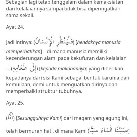
Sebagian lagi tetap tenggelam dalam kemaksiatan
dan kelalaiannya sampai tidak bisa diperingatkan
sama sekali.
Ayat 24.
فَلْيَنْظُرِ الْإِنْسَانُ
Jadi intinya: (
) [
hendaknya manusia
memperhatikan
] – di mana manusia memiliki
kecenderungan alami pada kekufuran dan kelalaian
إِلَى طَعَامِهِ
–, (
) [
kepada makanannya
] yang diberikan
kepadanya dari sisi Kami sebagai bentuk karunia dan
kemuliaan, demi untuk menguatkan dirinya dan
memperbaiki struktur tubuhnya.
Ayat 25.
أَنَّا
(
) [
Sesungguhnya Kami
] dari maqam yang agung ini,
صَبَبْنَا الْمَاءَ صَبًّا
telah bermurah hati, di mana Kami (
)