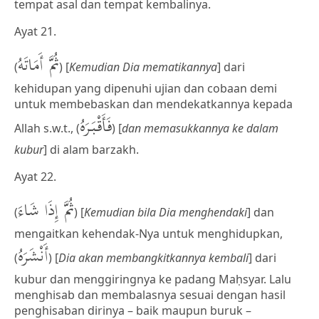
tempat asal dan tempat kembalinya.
Ayat 21.
ثُمَّ أَمَاتَهُ
(
) [
Kemudian Dia mematikannya
] dari
kehidupan yang dipenuhi ujian dan cobaan demi
untuk membebaskan dan mendekatkannya kepada
فَأَقْبَرَهُ
Allah s.w.t., (
) [
dan memasukkannya ke dalam
kubur
] di alam barzakh.
Ayat 22.
ثُمَّ إِذَا شَاءَ
(
) [
Kemudian bila Dia menghendaki
] dan
mengaitkan kehendak-Nya untuk menghidupkan,
أَنْشَرَهُ
(
) [
Dia akan membangkitkannya kembali
] dari
kubur dan menggiringnya ke padang Maḥsyar. Lalu
menghisab dan membalasnya sesuai dengan hasil
penghisaban dirinya – baik maupun buruk –