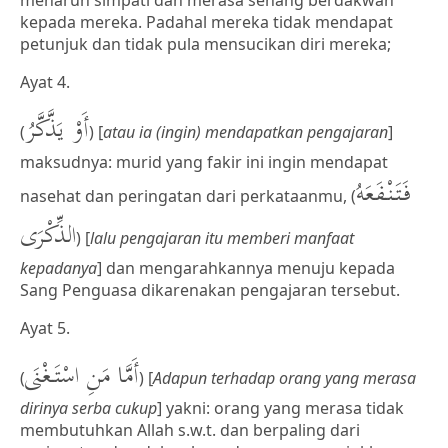
menaruh simpati dan merasa senang berdakwah
kepada mereka. Padahal mereka tidak mendapat
petunjuk dan tidak pula mensucikan diri mereka;
Ayat 4.
أَوْ يَذَّكَّرُ
(
) [
atau ia (ingin) mendapatkan pengajaran
]
maksudnya: murid yang fakir ini ingin mendapat
فَتَنْفَعَهُ
nasehat dan peringatan dari perkataanmu, (
الذِّكْرَى
) [
lalu pengajaran itu memberi manfaat
kepadanya
] dan mengarahkannya menuju kepada
Sang Penguasa dikarenakan pengajaran tersebut.
Ayat 5.
أَمَّا مَنِ اسْتَغْنَى
(
) [
Adapun terhadap orang yang merasa
dirinya serba cukup
] yakni: orang yang merasa tidak
membutuhkan Allah s.w.t. dan berpaling dari