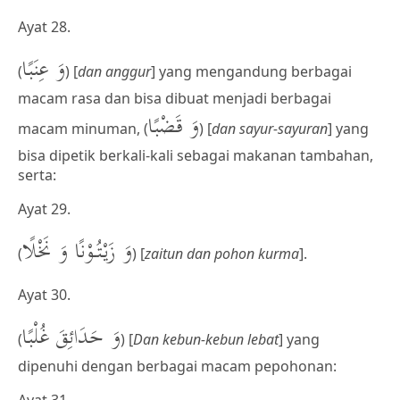
Ayat 28.
وَ عِنَبًا
(
) [
dan anggur
] yang mengandung berbagai
macam rasa dan bisa dibuat menjadi berbagai
وَ قَضْبًا
macam minuman, (
) [
dan sayur-sayuran
] yang
bisa dipetik berkali-kali sebagai makanan tambahan,
serta:
Ayat 29.
وَ زَيْتُوْنًا وَ نَخْلًا
(
) [
zaitun dan pohon kurma
].
Ayat 30.
وَ حَدَائِقَ غُلْبًا
(
) [
Dan kebun-kebun lebat
] yang
dipenuhi dengan berbagai macam pepohonan: