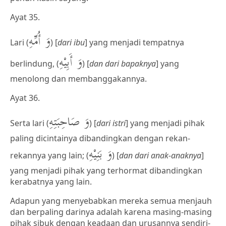
Ayat 35.
وَ أُمِّهِ
Lari (
) [
dari ibu
] yang menjadi tempatnya
وَ أَبِيْهِ
berlindung, (
) [
dan dari bapaknya
] yang
menolong dan membanggakannya.
Ayat 36.
وَ صَاحِبَتِهِ
Serta lari (
) [
dari istri
] yang menjadi pihak
paling dicintainya dibandingkan dengan rekan-
وَ بَنِيْهِ
rekannya yang lain; (
) [
dan dari anak-anaknya
]
yang menjadi pihak yang terhormat dibandingkan
kerabatnya yang lain.
Adapun yang menyebabkan mereka semua menjauh
dan berpaling darinya adalah karena masing-masing
pihak sibuk dengan keadaan dan urusannya sendiri-