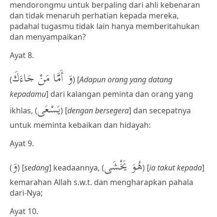
mendorongmu untuk berpaling dari ahli kebenaran
dan tidak menaruh perhatian kepada mereka,
padahal tugasmu tidak lain hanya memberitahukan
dan menyampaikan?
Ayat 8.
وَ أَمَّا مَنْ جَاءَكَ
(
) [
Adapun orang yang datang
kepadamu
] dari kalangan peminta dan orang yang
يَسْعَى
ikhlas, (
) [
dengan bersegera
] dan secepatnya
untuk meminta kebaikan dan hidayah:
Ayat 9.
هُوَ يَخْشَى
وَ
(
) [
sedang
] keadaannya, (
) [
ia takut kepada
]
kemarahan Allah s.w.t. dan mengharapkan pahala
dari-Nya;
Ayat 10.