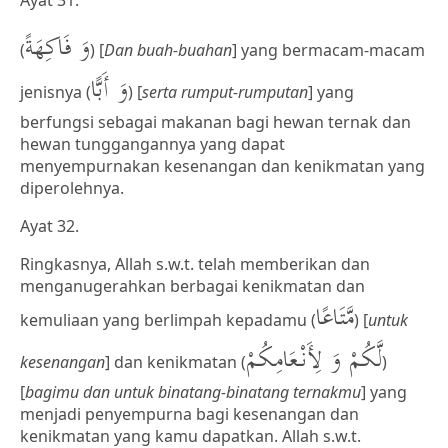
Ayat 31.
وَ فَاكِهَةً
(
) [
Dan buah-buahan
] yang bermacam-macam
وَ أَبًّا
jenisnya (
) [
serta rumput-rumputan
] yang
berfungsi sebagai makanan bagi hewan ternak dan
hewan tunggangannya yang dapat
menyempurnakan kesenangan dan kenikmatan yang
diperolehnya.
Ayat 32.
Ringkasnya, Allah s.w.t. telah memberikan dan
menganugerahkan berbagai kenikmatan dan
مَّتَاعًا
kemuliaan yang berlimpah kepadamu (
) [
untuk
لَّكُمْ وَ لِأَنْعَامِكُمْ
kesenangan
] dan kenikmatan (
)
[
bagimu dan untuk binatang-binatang ternakmu
] yang
menjadi penyempurna bagi kesenangan dan
kenikmatan yang kamu dapatkan. Allah s.w.t.