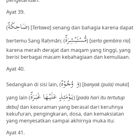
pengetahuan.
Ayat 39.
ضَاحِكَةٌ
(
) [
Tertawa
] senang dan bahagia karena dapat
مُّسْتَبْشِرَةٌ
bertemu Sang Raḥmān; (
) [
serta gembira ria
]
karena meraih derajat dan maqam yang tinggi, yang
berisi berbagai macam kebahagiaan dan kemuliaan.
Ayat 40.
وَ وُجُوْهٌ
Sedangkan di sisi lain, (
) [
banyak (pula) muka
]
يَوْمَئِذٍ عَلَيْهَا غَبَرَةٌ
yang lain (
) [
pada hari itu tertutup
debu]
dan kesuraman yang berasal dari keruhnya
kekufuran, pengingkaran, dosa, dan kemaksiatan
yang menyesatkan sampai akhirnya muka itu:
Ayat 41.