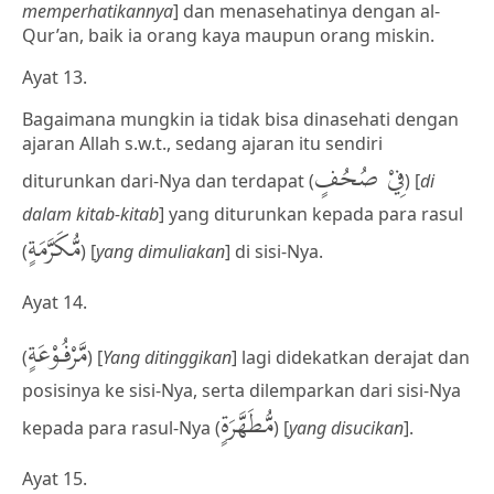
memperhatikannya
] dan menasehatinya dengan al-
Qur’an, baik ia orang kaya maupun orang miskin.
Ayat 13.
Bagaimana mungkin ia tidak bisa dinasehati dengan
ajaran Allah s.w.t., sedang ajaran itu sendiri
فِيْ صُحُفٍ
diturunkan dari-Nya dan terdapat (
) [
di
dalam kitab-kitab
] yang diturunkan kepada para rasul
مُّكَرَّمَةٍ
(
) [
yang dimuliakan
] di sisi-Nya.
Ayat 14.
مَّرْفُوْعَةٍ
(
) [
Yang ditinggikan
] lagi didekatkan derajat dan
posisinya ke sisi-Nya, serta dilemparkan dari sisi-Nya
مُّطَهَّرَةٍ
kepada para rasul-Nya (
) [
yang disucikan
].
Ayat 15.