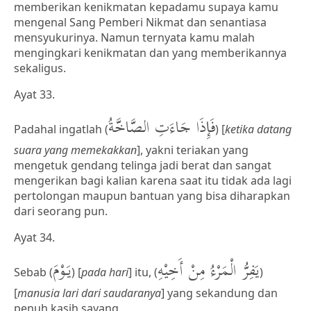
memberikan kenikmatan kepadamu supaya kamu
mengenal Sang Pemberi Nikmat dan senantiasa
mensyukurinya. Namun ternyata kamu malah
mengingkari kenikmatan dan yang memberikannya
sekaligus.
Ayat 33.
فَإِذَا جَاءَتِ الصَّاخَّةُ
Padahal ingatlah (
) [
ketika datang
suara yang memekakkan
], yakni teriakan yang
mengetuk gendang telinga jadi berat dan sangat
mengerikan bagi kalian karena saat itu tidak ada lagi
pertolongan maupun bantuan yang bisa diharapkan
dari seorang pun.
Ayat 34.
يَفِرُّ الْمَرْءُ مِنْ أَخِيْهِ
يَوْمَ
Sebab (
) [
pada hari
] itu, (
)
[
manusia lari dari saudaranya
] yang sekandung dan
penuh kasih sayang.