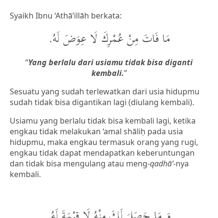
Syaikh Ibnu ‘Athā’illāh berkata:
مَا فَاتَ مِنْ عُمْرِكَ لَا عِوَضَ لَهُ.
“
Yang berlalu dari usiamu tidak bisa diganti
kembali
.
”
Sesuatu yang sudah terlewatkan dari usia hidupmu
sudah tidak bisa digantikan lagi (diulang kembali).
Usiamu yang berlalu tidak bisa kembali lagi, ketika
engkau tidak melakukan ‘amal shāliḥ pada usia
hidupmu, maka engkau termasuk orang yang rugi,
engkau tidak dapat mendapatkan keberuntungan
dan tidak bisa mengulang atau meng-
qadhā’
-nya
kembali.
وَ مَا حَصَلَ لَكَ مِنْهُ لَا قِيْمَةَ لَهُ.