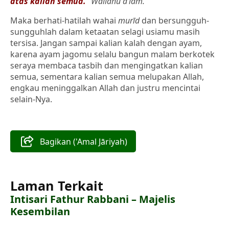
atas kalian semua.
”
Wallāhu a‘lam.
Maka berhati-hatilah wahai
murīd
dan bersungguh-
sungguhlah dalam ketaatan selagi usiamu masih
tersisa. Jangan sampai kalian kalah dengan ayam,
karena ayam jagomu selalu bangun malam berkotek
seraya membaca tasbih dan mengingatkan kalian
semua, sementara kalian semua melupakan Allah,
engkau meninggalkan Allah dan justru mencintai
selain-Nya.
Bagikan ('Amal Jāriyah)
Laman Terkait
Intisari Fathur Rabbani – Majelis
Kesembilan