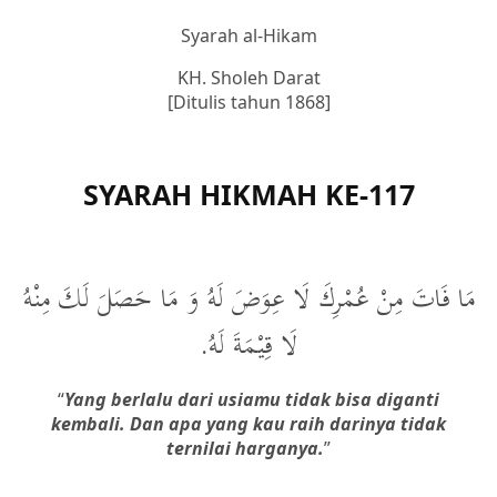
Syarah al-Hikam
KH. Sholeh Darat
[Ditulis tahun 1868]
SYARAH HIKMAH KE-117
مَا فَاتَ مِنْ عُمْرِكَ لَا عِوَضَ لَهُ وَ مَا حَصَلَ لَكَ مِنْهُ
لَا قِيْمَةَ لَهُ.
“
Yang berlalu dari usiamu tidak bisa diganti
kembali. Dan apa yang kau raih darinya tidak
ternilai harganya
.
”