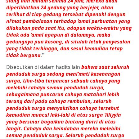
siang dan malam selama 24 jam, mereka akan
diperlihatkan 24 gedung yang berjejer, akan
terlihat di tiap gedung tersebut dipenuhi dengan
ni‘mat pembalasan terhadap ‘amal perbuatan yang
dilakukan pada saat itu, adapun waktu-waktu yang
tidak ada ‘amal apapun di dalamnya, maka
gedungnya pun kosong, di situlah letak penyesalan
yang tidak terhingga, dan sesal kemudian tetap
tidak berguna
.”
Disebutkan di dalam hadits lain
bahwa saat seluruh
penduduk surga sedang meni‘mati kesenangan
surga, tiba-tiba terpancar sebuah cahaya yang
melebihi cahaya semua penduduk surga,
sebagaimana pancaran cahaya matahari lebih
terang dari pada cahaya rembulan, seluruh
penduduk surga menyaksikan cahaya tersebut
kemudian muncul laki-laki di atas surga ‘illiyyīn
yang bersinar bagaikan bintang durrī di atas
langit. Cahaya dan keindahan mereka melebihi
semua penduduk surga. Seluruh penduduk surga