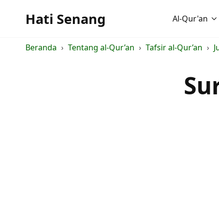
Hati Senang
Al-Qur'an
Beranda
Tentang al-Qur’an
Tafsir al-Qur’an
J
Sur