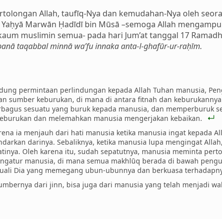
n pertolongan Allah, taufīq-Nya dan kemudahan-Nya oleh s
ū Yaḥyā Marwān Ḥadīdī bin Mūsā –semoga Allah mengamp
 kaum muslimin semua- pada hari Jum’at tanggal 17 Ramad
anā taqabbal minnā wa’fu innaka anta-l-ghafūr-ur-raḥīm.
andung permintaan perlindungan kepada Allah Tuhan manusia, P
an sumber keburukan, di mana di antara fitnah dan keburukanny
perbagus sesuatu yang buruk kepada manusia, dan memperburuk se
eburukan dan melemahkan manusia mengerjakan kebaikan.
rena ia menjauh dari hati manusia ketika manusia ingat kepada A
darkan darinya. Sebaliknya, ketika manusia lupa mengingat Allah
inya. Oleh karena itu, sudah sepatutnya, manusia meminta pert
ngatur manusia, di mana semua makhlūq berada di bawah pengu
ecuali Dia yang memegang ubun-ubunnya dan berkuasa terhadapn
sumbernya dari jinn, bisa juga dari manusia yang telah menjadi wal