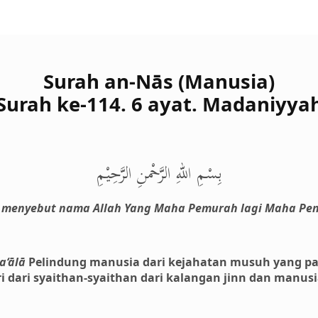
Surah an-Nās (Manusia)
Surah ke-114. 6 ayat. Madaniyya
بِسْمِ اللهِ الرَّحْمنِ الرَّحِيْمِ
menyebut nama Allah Yang Maha Pemurah lagi Maha Pe
a‘ālā
Pelindung manusia dari kejahatan musuh yang pali
 dari syaithan-syaithan dari kalangan jinn dan manusi