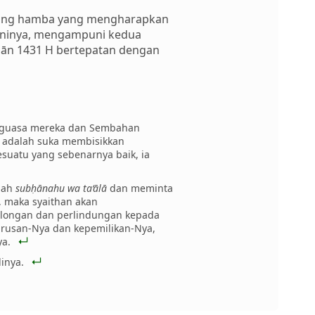
eorang hamba yang mengharapkan
uninya, mengampuni kedua
hān 1431 H bertepatan dengan
enguasa mereka dan Sembahan
a adalah suka membisikkan
suatu yang sebenarnya baik, ia
llah
subḥānahu wa ta‘ālā
dan meminta
, maka syaithan akan
olongan dan perlindungan kepada
rusan-Nya dan kepemilikan-Nya,
ya.
inya.