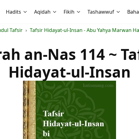
Hadits
Aqidah
Fikih
Tashawwuf
Baha
udul Tafsir
Tafsir Hidayat-ul-Insan - Abu Yahya Marwan H
ah an-Nas 114 ~ Ta
Hidayat-ul-Insan