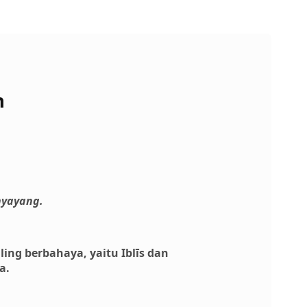
h
nyayang.
ng berbahaya, yaitu Iblīs dan
a.