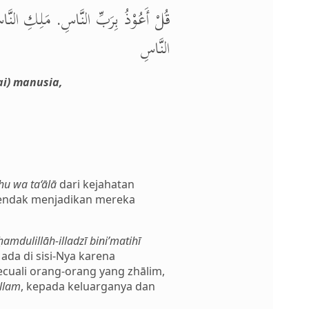
قُلْ أَعُوْذُ بِرَبِّ النَّاسِ. مَلِكِ النَّ
النَّاسِ
i) manusia,
u wa ta‘ālā
dari kejahatan
hendak menjadikan mereka
amdulillāh-illadzī bini’matihī
ada di sisi-Nya karena
ecuali orang-orang yang zhālim,
allam
, kepada keluarganya dan