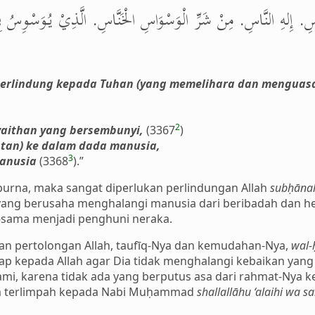
اسِ. إِلهِ النَّاسِ. مِنْ شَرِّ الْوَسْوَاسِ الْخَنَّاسِ. الَّذِيْ يُوَسْوِسُ فِي
erli
n
dung kepada Tuhan (yang memelihara dan menguasa
2
syaithan yang bersembunyi,
(3367
)
tan) ke dalam dada manusia,
3
manusia
(3368
).”
urna, maka sangat diperlukan perlindungan Allah
subḥānah
 yang berusaha menghalangi manusia dari beribadah dan 
-sama menjadi penghuni neraka.
ngan pertolongan Allah, taufīq-Nya dan kemudahan-Nya,
wal-ḥ
ap kepada Allah agar Dia tidak menghalangi kebaikan yang 
mi, karena tidak ada yang berputus asa dari rahmat-Nya k
m terlimpah kepada Nabi Muḥammad
shallallāhu ‘alaihi wa s