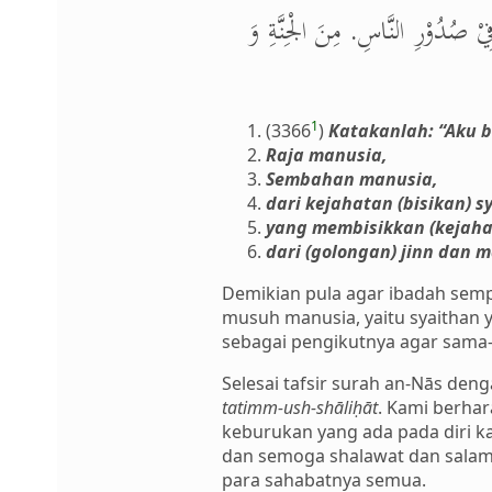
ْ صُدُوْرِ النَّاسِ. مِنَ الْجِنَّةِ وَ
1
(3366
)
Katakanlah: “Aku b
Raja manusia,
Sembahan manusia,
dari kejahatan (bisikan) 
yang membisikkan (kejaha
dari (golongan) jinn dan 
Demikian pula agar ibadah semp
musuh manusia, yaitu syaithan
sebagai pengikutnya agar sama
Selesai tafsir surah an-Nās de
tatimm-ush-shāliḥāt
. Kami berhar
keburukan yang ada pada diri ka
dan semoga shalawat dan sala
para sahabatnya semua.