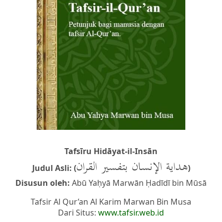
Tafsīru Hidāyat-il-Insān
هداية الإنسان بتفسير القران
Judul Asli: (
)
Disusun oleh:
Abū Yaḥyā Marwān Ḥadīdī bin Mūsā
Tafsir Al Qur’an Al Karim Marwan Bin Musa
Dari Situs:
www.tafsir.web.id