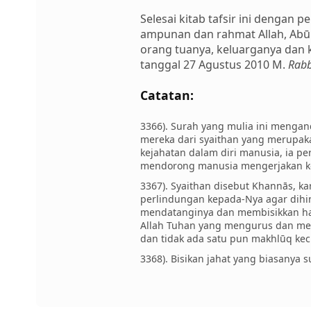
Selesai kitab tafsir ini denga
ampunan dan rahmat Allah, Ab
orang tuanya, keluarganya dan
tanggal 27 Agustus 2010 M.
Rabb
Catatan:
3366). Surah yang mulia ini meng
mereka dari syaithan yang merupak
kejahatan dalam diri manusia, ia 
mendorong manusia mengerjakan k
3367). Syaithan disebut Khannās, ka
perlindungan kepada-Nya agar dihin
mendatanginya dan membisikkan hat
Allah Tuhan yang mengurus dan me
dan tidak ada satu pun makhlūq k
3368). Bisikan jahat yang biasanya 