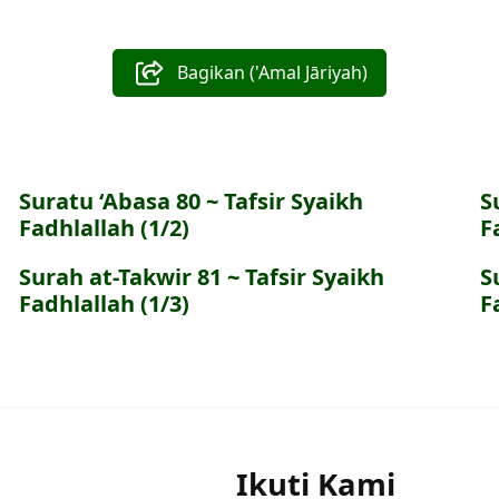
Bagikan ('Amal Jāriyah)
Suratu ‘Abasa 80 ~ Tafsir Syaikh
S
Fadhlallah (1/2)
F
Surah at-Takwir 81 ~ Tafsir Syaikh
S
Fadhlallah (1/3)
F
Ikuti Kami