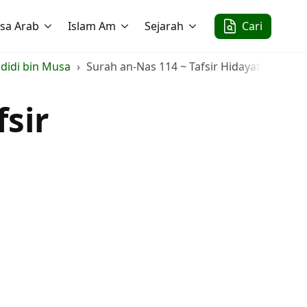
sa Arab
Islam Am
Sejarah
Cari
adidi bin Musa
Surah an-Nas 114 ~ Tafsir Hidayat-ul-Insan
fsir