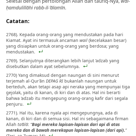
Selesai dengan pertolongan Allah dan taufīq-Nya,
wal-
ḥamdulillāhi rabb-il-‘ālamīn
.
Catatan:
2768). Kepada orang-orang yang mendustakan pada hari
Kiamat. Ayat ini termasuk ancaman
wail
(kecelakaan besar)
yang disiapkan untuk orang-orang yang berdosa; yang
mendustakan.
2769). Selanjutnya diterangkan lebih lanjut ‘adzab yang
disebutkan dalam ayat sebelumnya.
2770) Yang dimaksud dengan naungan di sini menurut
terjemah al-Qur’ān
DEPAG RI
bukanlah naungan untuk
berteduh, akan tetapi asap api neraka yang mempunyai tiga
gejolak, yaitu di kanan, di kiri dan di atas. Hal ini berarti
bahwa ‘adzab itu mengepung orang-orang kafir dari segala
penjuru.
2771). Hal itu, karena nyala api mengepungnya, ada di
kanan, di kiri dan di semua sisi. Hal ini sebagaimana firman
Allah
ta‘ālā
:
“
Bagi mereka lapisan-lapisan dari api di atas
mereka dan di bawah merekapun lapisan-lapisan (dari api)
.
”
(Terj. az-Zumar: 16)