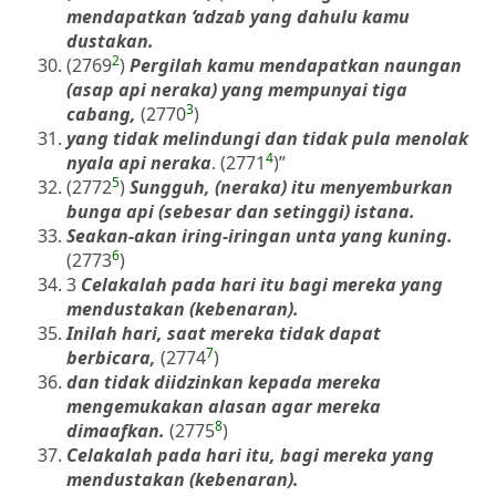
mendapatkan ‘adzab yang dahulu kamu
dustakan.
2
(2769
)
Pergilah kamu mendapatkan naungan
(asap api neraka) yang mempunyai tiga
3
cabang,
(2770
)
yang tidak melindungi dan tidak pula menolak
4
nyala api neraka
. (2771
)”
5
(2772
)
Sungguh, (neraka) itu menyemburkan
bunga api (sebesar dan setinggi) istana.
Seakan-akan iring-iringan unta yang kuning.
6
(2773
)
3
Celakalah pada hari itu bagi mereka yang
mendustakan (kebenaran).
Inilah hari, saat mereka tidak dapat
7
berbicara,
(2774
)
dan tidak diidzinkan kepada mereka
mengemukakan alasan agar mereka
8
dimaafkan.
(2775
)
Celakalah pada hari itu, bagi mereka yang
mendustakan (kebenaran).