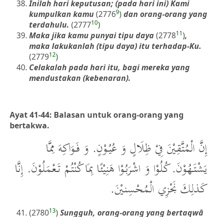
Inilah hari keputusan; (pada hari ini) Kami
9
kumpulkan kamu
(2776
)
dan orang-orang yang
10
terdahulu.
(2777
)
11
Maka jika kamu punyai tipu daya
(2778
)
,
maka lakukanlah (tipu daya) itu terhadap-Ku.
12
(2779
)
Celakalah pada hari itu, bagi mereka yang
mendustakan (kebenaran).
Ayat 41-44: Balasan untuk orang-orang yang
bertakwa.
إِنَّ الْمُتَّقِيْنَ فِيْ ظِلَالٍ وَ عُيُوْنٍ. وَ فَوَاكِهَ مِمَّا
يَشْتَهُوْنَ. كُلُوْا وَ اشْرَبُوْا هَنِيْئًا بِمَا كُنْتُمْ تَعْمَلُوْنَ. إِنَّا
كَذلِكَ نَجْزِي الْمُحْسِنيْنَ.
13
(2780
)
Sungguh, orang-orang yang bertaqwā