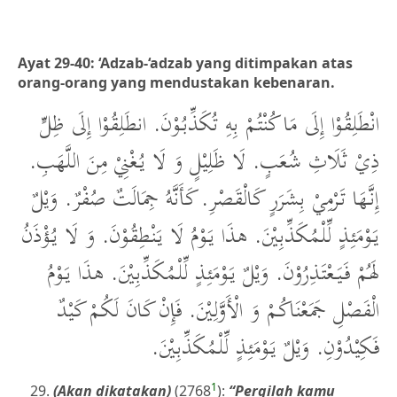
Ayat 29-40: ‘Adzab-‘adzab yang ditimpakan atas
orang-orang yang mendustakan kebenaran.
انْطَلِقُوْا إِلَى مَا كُنْتُمْ بِهِ تُكَذِّبُوْنَ. انطَلِقُوْا إِلَى ظِلٍّ
ذِيْ ثَلَاثِ شُعَبٍ. لَا ظَلِيْلٍ وَ لَا يُغْنِيْ مِنَ اللَّهَبِ.
إِنَّهَا تَرْمِيْ بِشَرَرٍ كَالْقَصْرِ. كَأَنَّهُ جِمَالَتٌ صُفْرٌ. وَيْلٌ
يَوْمَئِذٍ لِّلْمُكَذِّبِيْنَ. هذَا يَوْمُ لَا يَنْطِقُوْنَ. وَ لَا يُؤْذَنُ
لَهُمْ فَيَعْتَذِرُوْنَ. وَيْلٌ يَوْمَئِذٍ لِّلْمُكَذِّبِيْنَ. هذَا يَوْمُ
الْفَصْلِ جَمَعْنَاكُمْ وَ الْأَوَّلِيْنَ. فَإِنْ كَانَ لَكُمْ كَيْدٌ
فَكِيْدُوْنِ. وَيْلٌ يَوْمَئِذٍ لِّلْمُكَذِّبِيْنَ.
1
(Akan dikatakan)
(2768
):
“Pergilah kamu