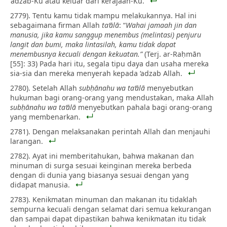
‘adzab-Ku atau keluar dari kerajaan-Ku.
2779). Tentu kamu tidak mampu melakukannya. Hal ini
sebagaimana firman Allah
ta‘ālā
: “
Wahai jamaah jin dan
manusia, jika kamu sanggup menembus (melintasi) penjuru
langit dan bumi, maka lintasilah, kamu tidak dapat
menembusnya kecuali dengan kekuatan.”
(Terj. ar-Raḥmān
[55]: 33) Pada hari itu, segala tipu daya dan usaha mereka
sia-sia dan mereka menyerah kepada ‘adzab Allah.
2780). Setelah Allah
subḥānahu wa ta‘ālā
menyebutkan
hukuman bagi orang-orang yang mendustakan, maka Allah
subḥānahu wa ta‘ālā
menyebutkan pahala bagi orang-orang
yang membenarkan.
2781). Dengan melaksanakan perintah Allah dan menjauhi
larangan.
2782). Ayat ini memberitahukan, bahwa makanan dan
minuman di surga sesuai keinginan mereka berbeda
dengan di dunia yang biasanya sesuai dengan yang
didapat manusia.
2783). Kenikmatan minuman dan makanan itu tidaklah
sempurna kecuali dengan selamat dari semua kekurangan
dan sampai dapat dipastikan bahwa kenikmatan itu tidak