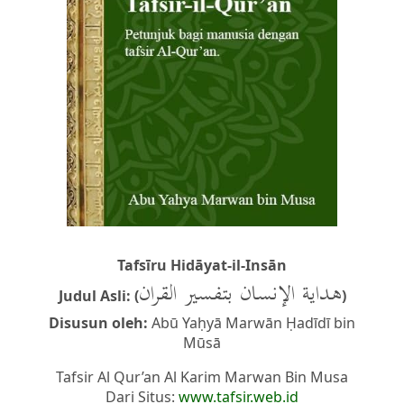
Tafsīru Hidāyat-il-Insān
هداية الإنسان بتفسير القران
Judul Asli: (
)
Disusun oleh:
Abū Yaḥyā Marwān Ḥadīdī bin
Mūsā
Tafsir Al Qur’an Al Karim Marwan Bin Musa
Dari Situs:
www.tafsir.web.id