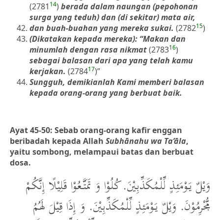
14
(2781
)
berada dalam naungan (pepohonan
surga yang teduh) dan (di sekitar) mata air,
15
dan buah-buahan yang mereka sukai.
(2782
)
(Dikatakan kepada mereka): “Makan dan
16
minumlah dengan rasa nikmat
(2783
)
sebagai balasan dari apa yang telah kamu
17
kerjakan.
(2784
)”
Sungguh, demikianlah Kami memberi balasan
kepada orang-orang yang berbuat baik.
Ayat 45-50: Sebab orang-orang kafir enggan
beribadah kepada Allah
Subhānahu wa Ta’āla
,
yaitu sombong, melampaui batas dan berbuat
dosa.
وَيْلٌ يَوْمَئِذٍ لِّلْمُكَذِّبِيْنَ. كُلُوْا وَ تَمَتَّعُوْا قَلِيْلًا إِنَّكُمْ
مُّجْرِمُوْنَ. وَيْلٌ يَوْمَئِذٍ لِّلْمُكَذِّبِيْنَ. وَ إِذَا قِيْلَ لَهُمُ