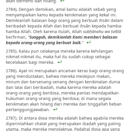
akan berhenti dan hilang.
2784). Dengan demikian, amal kamu adalah sebab yang
menyampaikan kamu kepada kenikmatan yang kekal ini.
Demikianlah balasan bagi orang yang berbuat iḥsān dalam
beribadah kepada Allah dan berbuat iḥsān kepada hamba-
hamba Allah. Oleh karena itulah, Allah
subḥānahu wa ta‘ālā
berfirman,
“
Sungguh, demikianlah Kami memberi balasan
kepada orang-orang yang berbuat baik.
”
2785). Kalau pun celakanya mereka karena kehilangan
nikmat-nikmat itu, maka hal itu sudah cukup sebagai
kecelakaan bagi mereka.
2786). Ayat ini merupakan ancaman keras bagi orang-orang
yang mendustakan, bahwa mereka meskipun makan,
minum dan bersenang-senang dengan kenikmatan dunia
dan lalai dari beribadah, maka karena mereka adalah
orang-orang yang berdosa, mereka pantas mendapatkan
hukuman orang-orang yang berdosa; di mana segala
kenikmatan akan hilang dari mereka dan tinggallah beban
pertanggungjawaban.
2787). Di antara dosa mereka adalah bahwa apabila mereka
diperintahkan shalat yang merupakan ibadah yang paling
utama, maka mereka menolaknya. Padahal dosa apa yang