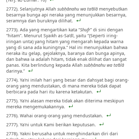
2772). Selanjutnya Allah
subḥānahu wa ta‘ālā
menyebutkan
besarnya bunga api neraka yang menunjukkan besarnya,
seramnya dan buruknya dilihat.
2773). Ada yang mengartikan kata “
Shufr
” di sini dengan
“hitam”. Menurut Syaikh as-Sa‘dī, yaitu “(Seperti iring-
iringan unta) yang hitam yang mengarah kepada warna
yang di sana ada kuningnya.” Hal ini menunjukkan bahwa
neraka itu gelap, gejolaknya, baranya dan bunga apinya,
dan bahwa ia adalah hitam, tidak enak dilihat dan sangat
panas. Kita berlindung kepada Allah
subḥānahu wa ta‘ālā
darinya.”
2774). Ya‘ni inilah hari yang besar dan dahsyat bagi orang-
orang yang mendustakan, di mana mereka tidak dapat
berbicara pada hari itu karena ketakutan.
2775). Ya‘ni alasan mereka tidak akan diterima meskipun
mereka mengemukakannya.
2776). Wahai orang-orang yang mendustakan.
2777). Ya‘ni untuk Kami berikan keputusan.
2778). Yakni berusaha untuk menghindarkan diri dari