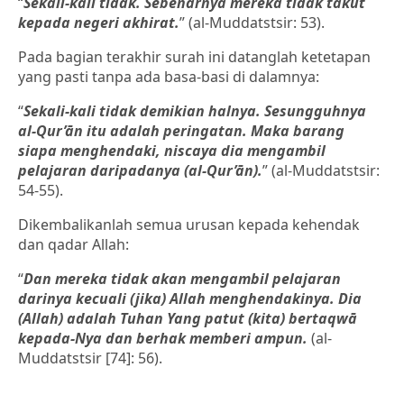
“
Sekali-kali tidak. Sebenarnya mereka tidak takut
kepada negeri akhirat.
” (al-Muddatstsir: 53).
Pada bagian terakhir surah ini datanglah ketetapan
yang pasti tanpa ada basa-basi di dalamnya:
“
Sekali-kali tidak demikian halnya. Sesungguhnya
al-Qur’ān itu adalah peringatan. Maka barang
siapa menghendaki, niscaya dia mengambil
pelajaran daripadanya (al-Qur’ān).
” (al-Muddatstsir:
54-55).
Dikembalikanlah semua urusan kepada kehendak
dan qadar Allah:
“
Dan mereka tidak akan mengambil pelajaran
darinya kecuali (jika) Allah menghendakinya. Dia
(Allah) adalah Tuhan Yang patut (kita) bertaqwā
kepada-Nya dan berhak memberi ampun.
(al-
Muddatstsir [74]: 56).