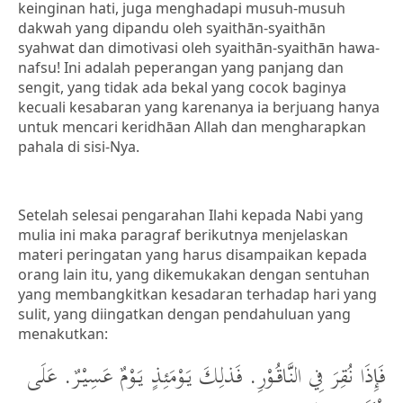
keinginan hati, juga menghadapi musuh-musuh
dakwah yang dipandu oleh syaithān-syaithān
syahwat dan dimotivasi oleh syaithān-syaithān hawa-
nafsu! Ini adalah peperangan yang panjang dan
sengit, yang tidak ada bekal yang cocok baginya
kecuali kesabaran yang karenanya ia berjuang hanya
untuk mencari keridhāan Allah dan mengharapkan
pahala di sisi-Nya.
Setelah selesai pengarahan Ilahi kepada Nabi yang
mulia ini maka paragraf berikutnya menjelaskan
materi peringatan yang harus disampaikan kepada
orang lain itu, yang dikemukakan dengan sentuhan
yang membangkitkan kesadaran terhadap hari yang
sulit, yang diingatkan dengan pendahuluan yang
menakutkan:
فَإِذَا نُقِرَ فِي النَّاقُوْرِ. فَذلِكَ يَوْمَئِذٍ يَوْمٌ عَسِيْرٌ. عَلَى