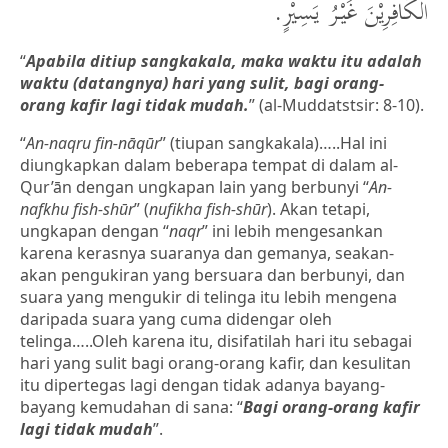
الْكَافِرِيْنَ غَيْرُ يَسِيْرٍ.
“
Apabila ditiup sangkakala, maka waktu itu adalah
waktu (datangnya) hari yang sulit, bagi orang-
orang kafir lagi tidak mudah.
” (al-Muddatstsir: 8-10).
“
An-naqru fin-nāqūr
” (tiupan sangkakala)…..Hal ini
diungkapkan dalam beberapa tempat di dalam al-
Qur’ān dengan ungkapan lain yang berbunyi “
An-
nafkhu fish-shūr
” (
nufikha fish-shūr
). Akan tetapi,
ungkapan dengan “
naqr
” ini lebih mengesankan
karena kerasnya suaranya dan gemanya, seakan-
akan pengukiran yang bersuara dan berbunyi, dan
suara yang mengukir di telinga itu lebih mengena
daripada suara yang cuma didengar oleh
telinga…..Oleh karena itu, disifatilah hari itu sebagai
hari yang sulit bagi orang-orang kafir, dan kesulitan
itu dipertegas lagi dengan tidak adanya bayang-
bayang kemudahan di sana: “
Bagi orang-orang kafir
lagi tidak mudah
”.