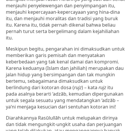
menjauhi penyelewengan dan penyimpangan itu,
menjauhi kepercayaan-kepercayaan yang hina-dina
itu, dan menjauhi moralitas dan tradisi yang buruk
itu. Karena itu, tidak pernah dikenal bahwa beliau
pernah turut serta bergelimang dalam kejahiliahan
itu.
Meskipun begitu, pengarahan ini dimaksudkan untuk
memberikan garis pemisah dan menyatakan
keberbedaan yang tak kenal damai dan kompromi.
Karena keduanya (Islam dan jahiliah) merupakan dau
jalan hidup yang bersimpangan dan tak mungkin
bertemu, sebagaimana dimaksudkan untuk
berlindung dari kotoran dosa (
rujz
) – kata
rujz
itu
pada asalnya berarti ‘adzāb, kemudian dipergunakan
untuk segala sesuatu yang mendatangkan ‘adzāb –
ya‘ni menjaga kesucian dari sentuhan kotoran ini!
Diarahkannya Rasūlullāh untuk melupakan dirinya
dan tidak mengungkit-ungkit usaha dan perjuangan
yang telah dilakukan, atau menganggapnya banyak