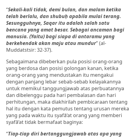
“
Sekali-kali tidak, demi bulan, dan malam ketika
telah berlalu, dan shubuḥ apabila mulai terang.
Sesungguhnya, Saqar itu adalah salah satu
bencana yang amat besar. Sebagai ancaman bagi
manusia.
(Yaitu) bagi siapa di antaramu yang
berkehendak akan maju atau mu
n
dur
” (al-
Muddatstsir: 32-37).
Sebagaimana dibeberkan pula posisi orang-orang
yang berdosa dan posisi golongan kanan, ketika
orang-orang yang mendustakan itu mengakui
dengan panjang lebar sebab-sebab kelayakannya
untuk memikul tanggungjawab atas perbuatannya
dan dibelenggu pada hari pembalasan dan hari
perhitungan, maka diakhirilah pembicaraan tentang
hal itu dengan kata pemutus tentang urusan mereka
yang pada waktu itu syafā‘at orang yang memberi
syafā‘at tidak bermafaat baginya:
“
Tiap-tiap diri bertanggungjawab atas apa yang