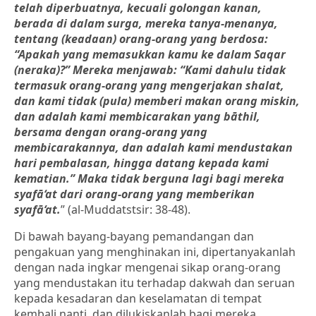
telah diperbuatnya,
kecuali golongan kanan,
berada di dalam surga, mereka tanya-menanya,
tentang (keadaan) orang-orang yang berdosa:
“Apakah yang memasukkan kamu ke dalam Saqar
(neraka)?”
Mereka menjawab: “Kami dahulu tidak
termasuk orang-orang yang mengerjakan shalat,
dan kami tidak (pula) memberi makan orang miskin,
dan adalah kami membicarakan yang bāthil,
bersama dengan orang-orang yang
membicarakannya,
dan adalah kami mendustakan
hari pembalasan,
hingga datang kepada kami
kematian.”
Maka tidak berguna lagi bagi mereka
syafā‘at dari orang-orang yang memberikan
syafā‘at.
” (al-Muddatstsir: 38-48).
Di bawah bayang-bayang pemandangan dan
pengakuan yang menghinakan ini, dipertanyakanlah
dengan nada ingkar mengenai sikap orang-orang
yang mendustakan itu terhadap dakwah dan seruan
kepada kesadaran dan keselamatan di tempat
kembali nanti, dan dilukiskanlah bagi mereka