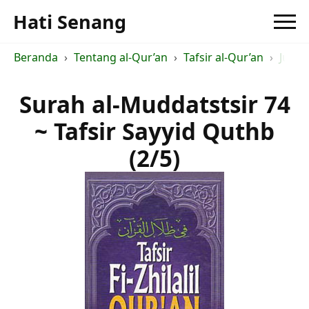
Hati Senang
Beranda
Tentang al-Qur’an
Tafsir al-Qur’an
Judul 
Surah al-Muddatstsir 74
~ Tafsir Sayyid Quthb
(2/5)