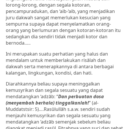
lorong-lorong, dengan segala kotoran,
pencampuradukan, dan ‘aib-‘aib, yang menjadikan
juru dakwah sangat memerlukan kesucian yang
sempurna supaya dapat menyelamatkan orang-
orang yang berlumuran dengan kotoran-kotoran itu
sedangkan dia sendiri tidak menjadi kotor dan
bernoda…..
Ini merupakan suatu perhatian yang halus dan
mendalam untuk memberlakukan risālah dan
dakwah serta menerapkannya di antara berbagai
kalangan, lingkungan, kondisi, dan hati.
Diarahkannya beliau supaya meninggalkan
kemusyrikan dan segala sesuatu yang dapat
mendatangkan ‘adzāb: “
Dan perbuatan dosa
(menyembah berhala) tinggalkanlah!
” (al-
Muddatstsir: 5)….Rasūlullāh s.a.w. sendiri sudah
menjauhi kemusyrikan dan segala sesuatu yang
mendatangkan ‘adzāb semenjak sebelum beliau
diangkat menjadi rasūl. Fitrahnya yang suci dan sehat