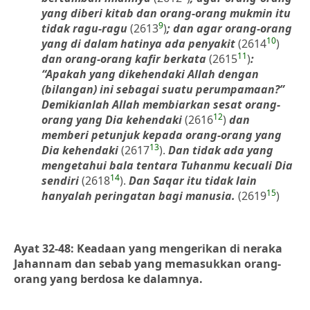
yang diberi kitab dan orang-orang mukmin itu
9
tidak ragu-ragu
(2613
)
; dan agar orang-orang
10
yang di dalam hatinya ada penyakit
(2614
)
11
dan orang-orang kafir berkata
(2615
)
:
“Apakah yang dikehendaki Allah dengan
(bilangan) ini sebagai suatu perumpamaan?”
Demikianlah Allah membiarkan sesat orang-
12
orang yang Dia kehendaki
(2616
)
dan
memberi petunjuk kepada orang-orang yang
13
Dia kehendaki
(2617
).
Dan tidak ada yang
mengetahui bala tentara Tuhanmu kecuali Dia
14
sendiri
(2618
).
Dan Saqar itu tidak lain
15
hanyalah peringatan bagi manusia.
(2619
)
Ayat 32-48: Keadaan yang mengerikan di neraka
Jahannam dan sebab yang memasukkan orang-
orang yang berdosa ke dalamnya.