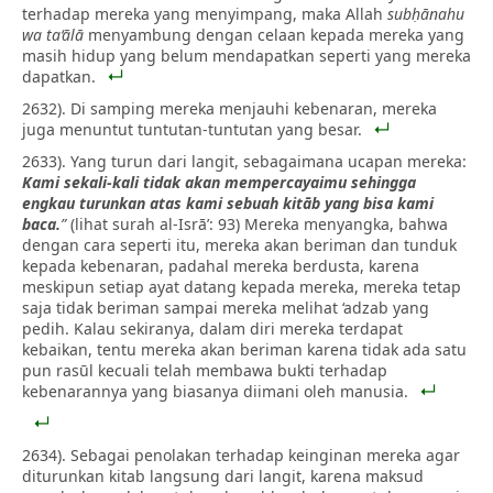
terhadap mereka yang menyimpang, maka Allah
subḥānahu
wa ta‘ālā
menyambung dengan celaan kepada mereka yang
masih hidup yang belum mendapatkan seperti yang mereka
dapatkan.
2632). Di samping mereka menjauhi kebenaran, mereka
juga menuntut tuntutan-tuntutan yang besar.
2633). Yang turun dari langit, sebagaimana ucapan mereka:
Kami sekali-kali tidak akan mempercayaimu sehingga
engkau turunkan atas kami sebuah kitāb yang bisa kami
baca.
”
(lihat surah al-Isrā’: 93) Mereka menyangka, bahwa
dengan cara seperti itu, mereka akan beriman dan tunduk
kepada kebenaran, padahal mereka berdusta, karena
meskipun setiap ayat datang kepada mereka, mereka tetap
saja tidak beriman sampai mereka melihat ‘adzab yang
pedih. Kalau sekiranya, dalam diri mereka terdapat
kebaikan, tentu mereka akan beriman karena tidak ada satu
pun rasūl kecuali telah membawa bukti terhadap
kebenarannya yang biasanya diimani oleh manusia.
2634). Sebagai penolakan terhadap keinginan mereka agar
diturunkan kitab langsung dari langit, karena maksud