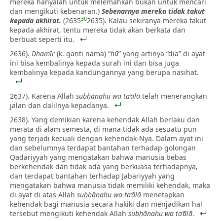
mereka hanyalah untuk melemahkan bukan untuk mencari
dan mengikuti kebenaran.)
Sebenarnya mereka tidak takut
30
kepada akhirat.
(2635
2635). Kalau sekiranya mereka takut
kepada akhirat, tentu mereka tidak akan berkata dan
berbuat seperti itu.
2636).
Dhamīr
(k. ganti nama) “
hū
” yang artinya “dia” di ayat
ini bisa kembalinya kepada surah ini dan bisa juga
kembalinya kepada kandungannya yang berupa nasihat.
2637). Karena Allah
subḥānahu wa ta‘ālā
telah menerangkan
jalan dan dalilnya kepadanya.
2638). Yang demikian karena kehendak Allah berlaku dan
merata di alam semesta, di mana tidak ada sesuatu pun
yang terjadi kecuali dengan kehendak-Nya. Dalam ayat ini
dan sebelumnya terdapat bantahan terhadap golongan
Qadariyyah yang mengatakan bahwa manusia bebas
berkehendak dan tidak ada yang berkuasa terhadapnya,
dan terdapat bantahan terhadap Jabariyyah yang
mengatakan bahwa manusia tidak memiliki kehendak, maka
di ayat di atas Allah
subḥānahu wa ta‘ālā
menetapkan
kehendak bagi manusia secara hakiki dan menjadikan hal
tersebut mengikuti kehendak Allah
subḥānahu wa ta‘ālā
.