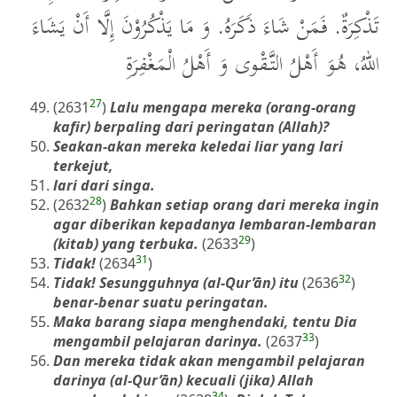
تَذْكِرَةٌ. فَمَنْ شَاءَ ذَكَرَهُ. وَ مَا يَذْكُرُوْنَ إِلَّا أَنْ يَشَاءَ
اللهُ، هُوَ أَهْلُ التَّقْوى وَ أَهْلُ الْمَغْفِرَةِ
27
(2631
)
Lalu mengapa mereka (orang-orang
kafir) berpaling dari peringatan (Allah)?
Seakan-akan mereka keledai liar yang lari
terkejut,
lari dari singa.
28
(2632
)
Bahkan setiap orang dari mereka ingin
agar diberikan kepadanya lembaran-lembaran
29
(kitab) yang terbuka.
(2633
)
31
Tidak!
(2634
)
32
Tidak! Sesungguhnya (al-Qur’ān) itu
(2636
)
benar-benar suatu peringatan.
Maka barang siapa menghendaki, tentu Dia
33
mengambil pelajaran darinya.
(2637
)
Dan mereka tidak akan mengambil pelajaran
darinya (al-Qur’ān) kecuali (jika) Allah
34