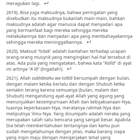
meragukan lagi.
2619). Bisa juga maksudnya, bahwa peringatan yang
disebutkan itu maksudnya bukanlah main-main, bahkan
maksudnya adalah agar manusia dapat menyadari apa
yang bermanfaat bagi mereka sehingga mereka
melakukannya dan menyadari apa yang membahayakannya
sehingga mereka meninggalkannya.
2620). Maksud “tidak” adalah bantahan terhadap ucapan
orang-orang musyrik yang mengingkari hal-hal tersebut di
atas. Ada pula yang mengatakan, bahwa kata “
Kallā
” di ayat
ini artinya “
A lā
” (Ingatlah!).
2621). Allah
subḥānahu wa ta‘ālā
bersumpah dengan bulan,
dengan malam ketika berlalu dan dengan Shubuḥ ketka
semakin terang karena semuanya (bulan, malam dan
Shubuḥ) mengandung ayat-ayat Allah yang agung yang
menunjukkan kesempurnaan Allah dan kebijaksanaan-Nya,
luasnya keperkasaan-Nya, meratanya rahmat-Nya dan
meliputnya ‘ilmu-Nya. Yang disumpahi adalah neraka yang
merupakan salah satu bencana yang sangat besar. Apabila
Dia telah memberitahukan tentangnya dan kamu pun
sudah mengetahuinya dengan jelas, maka barang siapa
yang ingin maju dengan mengerjakan ‘amal yang