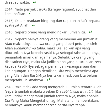
di setiap waktu.
2614). Yaitu penyakit
syakk
(keragu-raguan), syubhat dan
kemunafikan.
2615). Dalam keadaan bingung dan ragu serta kafir kepada
ayat-ayat Allah.
2616). Seperti orang yang mengingkari jumlah itu.
2617). Seperti halnya orang yang membenarkan jumlah itu.
Atau maksudnya, bahwa orang yang diberi petunjuk oleh
Allah
subḥānahu wa ta‘ālā
, maka Dia jadikan apa yang
diturunkan-Nya kepada rasūl-Nya sebagai rahmat baginya,
penambah iman dan agamanya. Sebaliknya orang yang
disesatkan-Nya, maka Dia jadikan apa yang diturunkan-Nya
kepada Rasūl-Nya sebagai penambah kesengsaraan dan
kebingungan. Dengan demikian, kita wajib menerima apa
yang Allah dan Rasūl-Nya beritakan meskipun kita belum
mengetahui hikmahnya.
2618). Ya‘ni tidak ada yang mengetahui jumlah tentara Allah
(seperti jumlah malaikat) selain Dia
subḥānahu wa ta‘ālā
. Jika
kamu tidak mengetahui jumlah tentara-Nya, maka apabila
Dia Yang Maha Mengetahui lagi Mahateliti memberitakan,
hendaknya kamu membenarkan berita-Nya tanpa