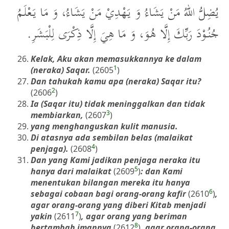
يُضِلُّ اللهُ مَنْ يَشَاءُ وَ يَهْدِيْ مَنْ يَشَاءُ، وَ مَا يَعْلَمُ
جُنُوْدَ رَبِّكَ إِلَّا هُوَ، وَ مَا هِيَ إِلَّا ذِكْرَى لِلْبَشَرِ.
Kelak, Aku akan memasukkannya ke dalam
1
(neraka) Saqar.
(2605
)
Dan tahukah kamu apa (neraka) Saqar itu?
2
(2606
)
Ia (Saqar itu) tidak meninggalkan dan tidak
3
membiarkan,
(2607
)
yang menghanguskan kulit manusia.
Di atasnya ada sembilan belas (malaikat
4
penjaga).
(2608
)
Dan yang Kami jadikan penjaga neraka itu
5
hanya dari malaikat
(2609
)
: dan Kami
menentukan bilangan mereka itu hanya
6
sebagai cobaan bagi orang-orang kafir
(2610
)
,
agar orang-orang yang diberi Kitab menjadi
7
yakin
(2611
)
, agar orang yang beriman
8
bertambah imannya
(2612
)
, agar orang-orang