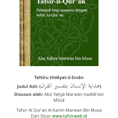
Tafsīru Hidāyat-il-Insān
هداية الإنسان بتفسير القران
Judul Asli: (
)
Disusun oleh:
Abū Yaḥyā Marwān Ḥadīdī bin
Mūsā
Tafsir Al Qur’an Al Karim Marwan Bin Musa
Dari Situs:
www.tafsir.web.id