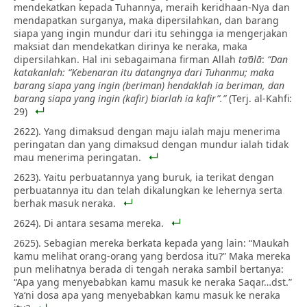
mendekatkan kepada Tuhannya, meraih keridhaan-Nya dan
mendapatkan surganya, maka dipersilahkan, dan barang
siapa yang ingin mundur dari itu sehingga ia mengerjakan
maksiat dan mendekatkan dirinya ke neraka, maka
dipersilahkan. Hal ini sebagaimana firman Allah
ta‘ālā
:
“Dan
katakanlah: “Kebenaran itu datangnya dari Tuhanmu; maka
barang siapa yang ingin (beriman) hendaklah ia beriman, dan
barang siapa yang ingin (kafir) biarlah ia kafir”.”
(Terj. al-Kahfi:
29)
2622). Yang dimaksud dengan maju ialah maju menerima
peringatan dan yang dimaksud dengan mundur ialah tidak
mau menerima peringatan.
2623). Yaitu perbuatannya yang buruk, ia terikat dengan
perbuatannya itu dan telah dikalungkan ke lehernya serta
berhak masuk neraka.
2624). Di antara sesama mereka.
2625). Sebagian mereka berkata kepada yang lain: “Maukah
kamu melihat orang-orang yang berdosa itu?” Maka mereka
pun melihatnya berada di tengah neraka sambil bertanya:
“Apa yang menyebabkan kamu masuk ke neraka Saqar…dst.”
Ya‘ni dosa apa yang menyebabkan kamu masuk ke neraka