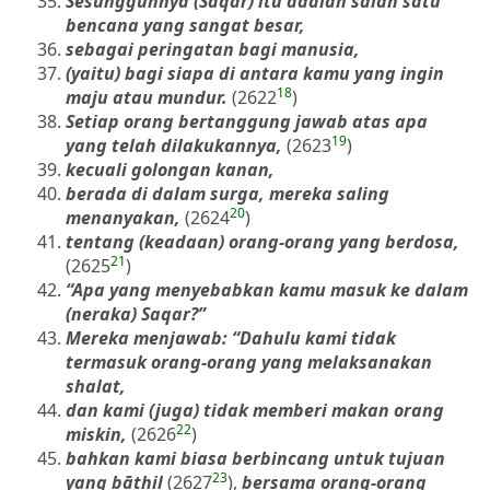
Sesungguhnya (Saqar) itu adalah salah satu
bencana yang sangat besar,
sebagai peringatan bagi manusia,
(yaitu) bagi siapa di antara kamu yang ingin
18
maju atau mundur.
(2622
)
Setiap orang bertanggung jawab atas apa
19
yang telah dilakukannya,
(2623
)
kecuali golongan kanan,
berada di dalam surga, mereka saling
20
menanyakan,
(2624
)
tentang (keadaan) orang-orang yang berdosa,
21
(2625
)
“Apa yang menyebabkan kamu masuk ke dalam
(neraka) Saqar?”
Mereka menjawab: “Dahulu kami tidak
termasuk orang-orang yang melaksanakan
shalat,
dan kami (juga) tidak memberi makan orang
22
miskin,
(2626
)
bahkan kami biasa berbincang untuk tujuan
23
yang bāthil
(2627
),
bersama orang-orang