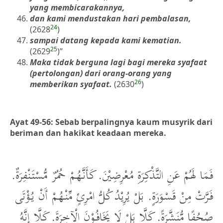
yang membicarakannya,
dan kami mendustakan hari pembalasan,
24
(2628
)
sampai datang kepada kami kematian.
25
(2629
)”
Maka tidak berguna lagi bagi mereka syafaat
(pertolongan) dari orang-orang yang
26
memberikan syafaat.
(2630
)
Ayat 49-56: Sebab berpalingnya kaum musyrik dari
beriman dan hakikat keadaan mereka.
فَمَا لَهُمْ عَنِ التَّذْكِرَةِ مُعْرِضِيْنَ. كَأَنَّهُمْ حُمُرٌ مُّسْتَنْفِرَةٌ.
فَرَّتْ مِنْ قَسْوَرَةٍ. بَلْ يُرِيْدُ كُلُّ امْرِئٍ مِّنْهُمْ أَنْ يُؤْتَى
صُحُفًا مُّنَشَّرَةً. كَلَّا بَلْ لَا يَخَافُوْنَ الْآخِرَةَ. كَلَّا إِنَّهُ