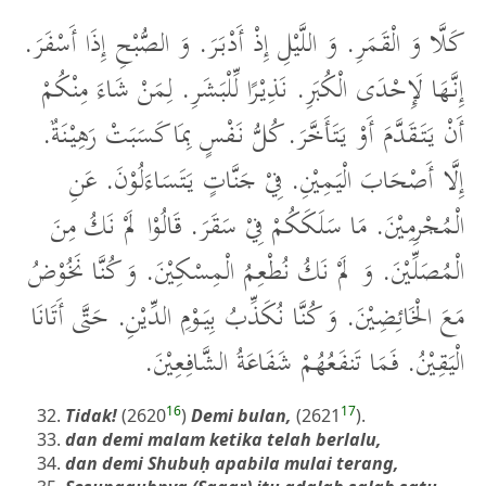
كَلَّا وَ الْقَمَرِ. وَ اللَّيْلِ إِذْ أَدْبَرَ. وَ الصُّبْحِ إِذَا أَسْفَرَ.
إِنَّهَا لَإِحْدَى الْكُبَرِ. نَذِيْرًا لِّلْبَشَرِ. لِمَنْ شَاءَ مِنْكُمْ
أَنْ يَتَقَدَّمَ أَوْ يَتَأَخَّرَ. كُلُّ نَفْسٍ بِمَا كَسَبَتْ رَهِيْنَةٌ.
إِلَّا أَصْحَابَ الْيَمِيْنِ. فِيْ جَنَّاتٍ يَتَسَاءَلُوْنَ. عَنِ
الْمُجْرِمِيْنَ. مَا سَلَكَكُمْ فِيْ سَقَرَ. قَالُوْا لَمْ نَكُ مِنَ
الْمُصَلِّيْنَ. وَ لَمْ نَكُ نُطْعِمُ الْمِسْكِيْنَ. وَ كُنَّا نَخُوْضُ
مَعَ الْخَائِضِيْنَ. وَ كُنَّا نُكَذِّبُ بِيَوْمِ الدِّيْنِ. حَتَّى أَتَانَا
الْيَقِيْنُ. فَمَا تَنفَعُهُمْ شَفَاعَةُ الشَّافِعِيْنَ.
16
17
Tidak!
(2620
)
Demi bulan,
(2621
).
dan demi malam ketika telah berlalu,
dan demi Shubuḥ apabila mulai terang,