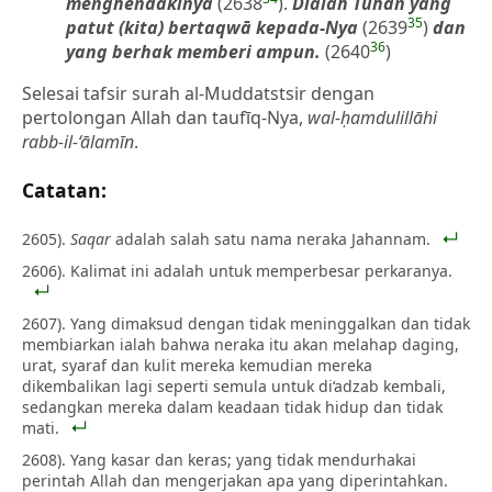
menghendakinya
(2638
).
Dialah Tuhan yang
35
patut (kita) bertaqwā kepada-Nya
(2639
)
dan
36
yang berhak memberi ampun.
(2640
)
Selesai tafsir surah al-Muddatstsir dengan
pertolongan Allah dan taufīq-Nya,
wal-ḥamdulillāhi
rabb-il-‘ālamīn
.
Catatan:
2605).
Saqar
adalah salah satu nama neraka Jahannam.
2606). Kalimat ini adalah untuk memperbesar perkaranya.
2607). Yang dimaksud dengan tidak meninggalkan dan tidak
membiarkan ialah bahwa neraka itu akan melahap daging,
urat, syaraf dan kulit mereka kemudian mereka
dikembalikan lagi seperti semula untuk di‘adzab kembali,
sedangkan mereka dalam keadaan tidak hidup dan tidak
mati.
2608). Yang kasar dan keras; yang tidak mendurhakai
perintah Allah dan mengerjakan apa yang diperintahkan.