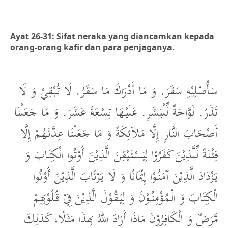
Ayat 26-31: Sifat neraka yang diancamkan kepada
orang-orang kafir dan para penjaganya.
سَأُصْلِيْهِ سَقَرَ. وَ مَا أَدْرَاكَ مَا سَقَرُ. لَا تُبْقِيْ وَ لَا
تَذَرُ. لَوَّاحَةٌ لِّلْبَشَرِ. عَلَيْهَا تِسْعَةَ عَشَرَ. وَ مَا جَعَلْنَا
أَصْحَابَ النَّارِ إِلَّا مَلآئِكَةً وَ مَا جَعَلْنَا عِدَّتَهُمْ إِلَّا
فِتْنَةً لِّلَّذِيْنَ كَفَرُوْا لِيَسْتَيْقِنَ الَّذِيْنَ أُوْتُوا الْكِتَابَ وَ
يَزْدَادَ الَّذِيْنَ آمَنُوْا إِيْمَانًا وَ لَا يَرْتَابَ الَّذِيْنَ أُوْتُوا
الْكِتَابَ وَ الْمُؤْمِنُوْنَ وَ لِيَقُوْلَ الَّذِيْنَ فِيْ قُلُوْبِهِمْ
مَّرَضٌ وَ الْكَافِرُوْنَ مَاذَا أَرَادَ اللهُ بِهذَا مَثَلًا، كَذلِكَ