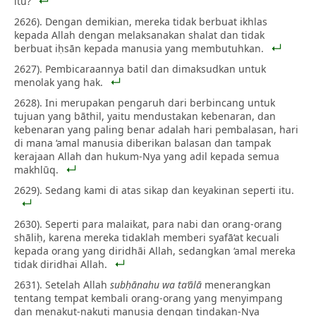
itu?
2626). Dengan demikian, mereka tidak berbuat ikhlas
kepada Allah dengan melaksanakan shalat dan tidak
berbuat iḥsān kepada manusia yang membutuhkan.
2627). Pembicaraannya batil dan dimaksudkan untuk
menolak yang hak.
2628). Ini merupakan pengaruh dari berbincang untuk
tujuan yang bāthil, yaitu mendustakan kebenaran, dan
kebenaran yang paling benar adalah hari pembalasan, hari
di mana ‘amal manusia diberikan balasan dan tampak
kerajaan Allah dan hukum-Nya yang adil kepada semua
makhlūq.
2629). Sedang kami di atas sikap dan keyakinan seperti itu.
2630). Seperti para malaikat, para nabi dan orang-orang
shāliḥ, karena mereka tidaklah memberi syafā‘at kecuali
kepada orang yang diridhāi Allah, sedangkan ‘amal mereka
tidak diridhai Allah.
2631). Setelah Allah
subḥānahu wa ta‘ālā
menerangkan
tentang tempat kembali orang-orang yang menyimpang
dan menakut-nakuti manusia dengan tindakan-Nya