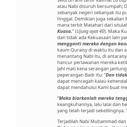
seluruh ahli tafsir kalimat
Lā Uq
atau Nabi disuruh bersumpah; D
sebanyak negeri sebanyak itu p
tinggal. Demikian juga sekalian
mana terbit Matahari dari situla
Kuasa.
” (
Ujung ayat 40
). Maka K
dan tidak ada Kekuasaan lain 
mengganti mereka dengan kaum
kaum Quraisy di waktu itu dan 
menantang Nabi itu, di antaranya
hancur perlawanan mereka ketika
Jahl mati kena serangan jantung
peperangan Badr itu: “
Dan tidak
dapat mencegah kalau kehendak
dapat mendahului Kami buat me
“
Maka biarkanlah mereka teng
keangkuhannya, lalu lalai dan
yang telah terjadi sekelilingnya. 
Terjadilah Nabi Muḥammad dan 