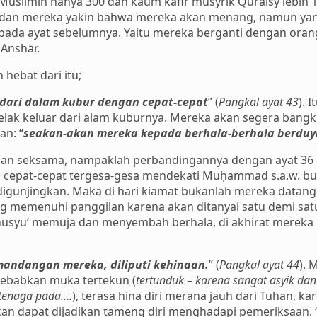
 Muslimin hanya 300 dan kaum kafir musyrik Quraisy lebih
dan mereka yakin bahwa mereka akan menang, namun yang
pada ayat sebelumnya. Yaitu mereka berganti dengan orang
 Anshār.
 hebat dari itu;
 dari dalam kubur dengan cepat-cepat
” (
Pangkal ayat 43
). 
ak keluar dari alam kuburnya. Mereka akan segera bangki
an: “
seakan-akan mereka kepada berhala-berhala berduy
ngan seksama, nampaklah perbandingannya dengan ayat 36 di
cepat-cepat tergesa-gesa mendekati Muḥammad s.a.w. bua
u digunjingkan. Maka di hari kiamat bukanlah mereka dat
 memenuhi panggilan karena akan ditanyai satu demi sat
usyu‘ memuja dan menyembah berhala, di akhirat mereka 
ndangan mereka, diliputi kehinaan.
” (
Pangkal ayat 44
). 
yebabkan muka tertekun (
tertunduk – karena
sangat asyik dan
tenaga pada….
), terasa hina diri merana jauh dari Tuhan, k
kan dapat dijadikan tameng diri menghadapi pemeriksaan. 