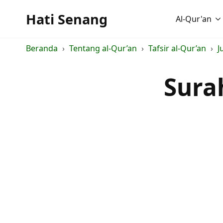
Hati Senang
Al-Qur'an
Beranda
Tentang al-Qur’an
Tafsir al-Qur’an
J
Surah