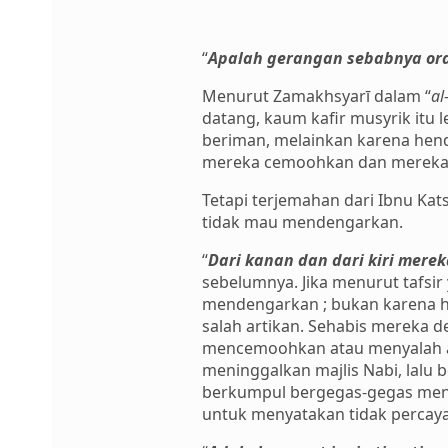
“
Apalah gerangan sebabnya ora
Menurut Zamakhsyarī dalam “
al
datang, kaum kafir musyrik it
beriman, melainkan karena hend
mereka cemoohkan dan mereka 
Tetapi terjemahan dari Ibnu Kats
tidak mau mendengarkan.
“
Dari kanan dan dari kiri mere
sebelumnya. Jika menurut tafsir
mendengarkan ; bukan karena h
salah artikan. Sehabis mereka
mencemoohkan atau menyalah art
meninggalkan majlis Nabi, lalu
berkumpul bergegas-gegas mende
untuk menyatakan tidak percaya