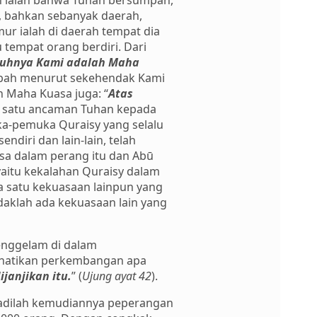
an ialah bahwa Tuhan bersumpah,
u, bahkan sebanyak daerah,
r ialah di daerah tempat dia
 tempat orang berdiri. Dari
uhnya Kami adalah Maha
bah menurut sekehendak Kami
 Maha Kuasa juga: “
Atas
ah satu ancaman Tuhan kepada
ka-pemuka Quraisy yang selalu
ndiri dan lain-lain, telah
asa dalam perang itu dan Abū
yaitu kekalahan Quraisy dalam
ada satu kekuasaan lainpun yang
aklah ada kekuasaan lain yang
tenggelam di dalam
rhatikan perkembangan apa
janjikan itu.
” (
Ujung ayat 42
).
jadilah kemudiannya peperangan