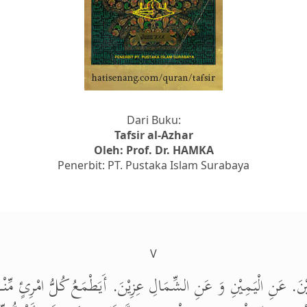
Dari Buku:
Tafsir al-Azhar
Oleh: Prof. Dr. HAMKA
Penerbit: PT. Pustaka Islam Surabaya
V
يْنَ. عَنِ الْيَمِيْنِ وَ عَنِ الشِّمَالِ عِزِيْنَ. أَيَطْمَعُ كُلُّ امْرِئٍ مِّنْه