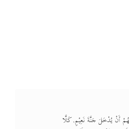
ُمْ أَنْ يُدْخَلَ جَنَّةَ نَعِيْمٍ. كَلَّا