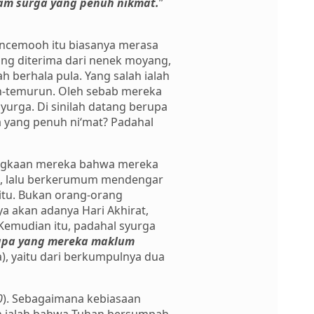
lam surga yang penuh nikmat.
”
mencemooh itu biasanya merasa
ang diterima dari nenek moyang,
berhala pula. Yang salah ialah
n-temurun. Oleh sebab mereka
urga. Di sinilah datang berupa
 yang penuh ni‘mat? Padahal
ersangkaan mereka bahwa mereka
g, lalu berkerumum mendengar
itu. Bukan orang-orang
a akan adanya Hari Akhirat,
Kemudian itu, padahal syurga
 apa yang mereka maklum
), yaitu dari berkumpulnya dua
0
). Sebagaimana kebiasaan