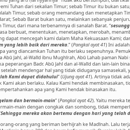
simu
yang arti ḥarfiyyahnya “Tidak aku bersumpuh, diartik
emi Tuhan dari sekalian Timur; sebab Timur itu bukan sat
ulalah Timur, sebab orang memandang dan menetapkan Timu
 Barat; Sebab Barat bukan satu, melainkan sebanyak penjuru
h Timur, dari mana terbenamnya di sanalah Barat. “
sesungg
uasa berbuat, menentukan, menetapkan, merobah, menam
yang dapat mencegah kami dalam Maha Kekuasaan Kami; dan
 yang lebih baik dari mereka
.” (
Pangkal ayat 41
) Ini adal
apa yang diancamkan Tuhan itu berlaku sepenuhnya. Pemu
 Abū Jahl, al-Walīd ibnu Mughīrah, Abū Lahab paman Nabi se
 peperangan Badr. Abū Jahl dan al-Walīd dan lain-lain bin
 setelah mendengar hal yang tidak diduganya samasekali, 
lah Kami dapat didahului
” (
Ujung ayat 41
). Artinya tidak 
 Kami akan berlaku. Kalau Kami hendak membinasakan, tid
mpertahankan apa yang Kami hendak binasakan itu.
gelam dan bermain-main
” (
Pangkal ayat 42
). Yaitu mereka 
 bermain-main dengan congkak dan sombong, tidak mempe
“
Sehingga mereka akan bertemu dengan hari yang telah di
orang-orang yang beriman berhijrah ke Madīnah. Lalu ter