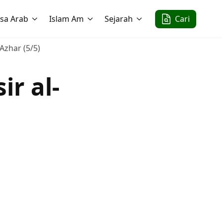
sa Arab
Islam Am
Sejarah
Cari
-Azhar (5/5)
ir al-