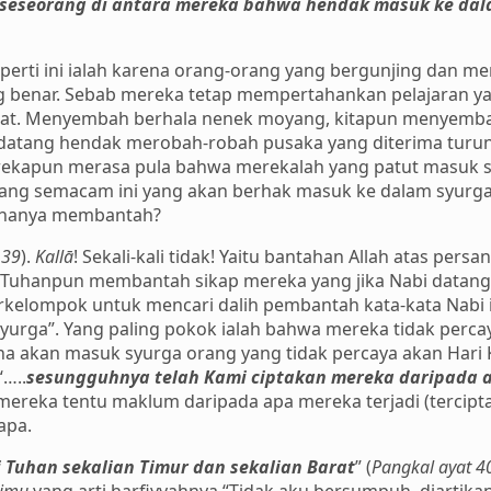
p seseorang di antara mereka bahwa hendak masuk ke da
eperti ini ialah karena orang-orang yang bergunjing dan 
ng benar. Sebab mereka tetap mempertahankan pelajaran y
dat. Menyembah berhala nenek moyang, kitapun menyembah 
datang hendak merobah-robah pusaka yang diterima turu
rekapun merasa pula bahwa merekalah yang patut masuk sy
rang semacam ini yang akan berhak masuk ke dalam syurga
 hanya membantah?
 39
).
Kallā
! Sekali-kali tidak! Yaitu bantahan Allah atas p
 Tuhanpun membantah sikap mereka yang jika Nabi datan
rkelompok untuk mencari dalih pembantah kata-kata Nabi 
urga”. Yang paling pokok ialah bahwa mereka tidak percay
a akan masuk syurga orang yang tidak percaya akan Hari 
“…..
sesungguhnya telah Kami ciptakan mereka daripada
mereka tentu maklum daripada apa mereka terjadi (tercipta
apa.
Tuhan sekalian Timur dan sekalian Barat
” (
Pangkal ayat 4