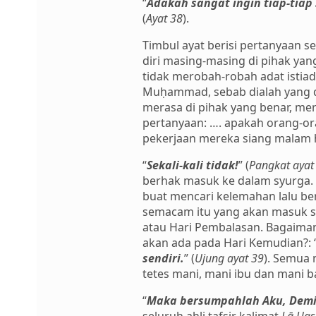
“
Adakah sangat ingin tiap-tia
(
Ayat 38
).
Timbul ayat berisi pertanyaan s
diri masing-masing di pihak ya
tidak merobah-robah adat istia
Muḥammad, sebab dialah yang 
merasa di pihak yang benar, me
pertanyaan: …. apakah orang-o
pekerjaan mereka siang malam
“
Sekali-kali tidak!
” (
Pangkat ayat
berhak masuk ke dalam syurga.
buat mencari kelemahan lalu be
semacam itu yang akan masuk sy
atau Hari Pembalasan. Bagaiman
akan ada pada Hari Kemudian?: 
sendiri.
” (
Ujung ayat 39
). Semua 
tetes mani, mani ibu dan mani b
“
Maka bersumpahlah Aku, Demi 