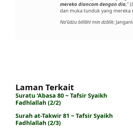
mereka diancam dengan dia.
” (
dan muka tunduk yang mereka ras
Na‘ūdzu billāhi min dzālik
; Jangan
Laman Terkait
Suratu ‘Abasa 80 ~ Tafsir Syaikh
Fadhlallah (2/2)
Surah at-Takwir 81 ~ Tafsir Syaikh
Fadhlallah (2/3)