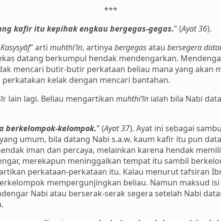
***
ng kafir itu kepihak engkau bergegas-gegas.
” (
Ayat 36
).
-Kasysyāf
” arti
muhthi‘īn
, artinya
bergegas
atau
bersegera data
u lekas datang berkumpul hendak mendengarkan. Mendenga
ak mencari butir-butir perkataan beliau mana yang akan 
perkatakan kelak dengan mencari bantahan.
īr lain lagi. Beliau mengartikan
muhthi‘īn
ialah bila Nabi dat
ka berkelompok-kelompok.
” (
Ayat 37
). Ayat ini sebagai samb
 yang umum, bila datang Nabi s.a.w. kaum kafir itu pun d
endak iman dan percaya, melainkan karena hendak memili
 dengar, merekapun meninggalkan tempat itu sambil berke
ikan perkataan-perkataan itu. Kalau menurut tafsiran Ibn
 berkelompok mempergunjingkan beliau. Namun maksud isi d
ngar Nabi atau berserak-serak segera setelah Nabi data
.