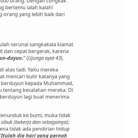
 1000 orang. Dengan congkak
 bertemu ialah kalah!
-orang yang lebih baik dari
Itulah serunai sangkakala kiamat
t dan cepat bergerak, karena
un-duyun.
” (
Ujunga ayat 43
).
 atas tadi. Yaitu mereka
t mencari butir katanya yang
ang berduyun kepada Muḥammad,
u tentang kesalahan mereka. Di
berduyun lagi buat menerima
Menunduk ke bumi, muka tidak
 sibuk (bekerja dan sebagainya);
arena tidak ada pendirian hidup
“
Itulah dia hari yang pernah