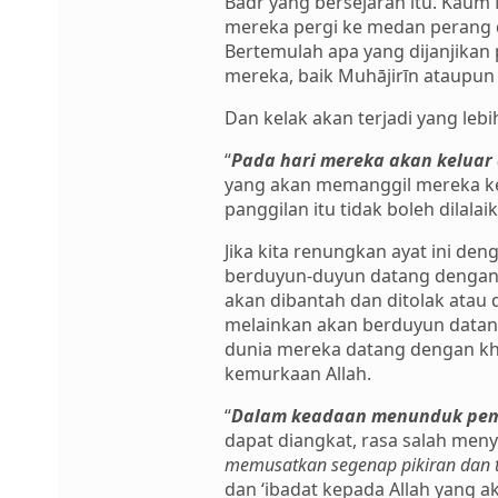
Badr yang bersejarah itu. Kaum
mereka pergi ke medan perang 
Bertemulah apa yang dijanjikan 
mereka, baik Muhājirīn ataupun
Dan kelak akan terjadi yang lebih
“
Pada hari mereka akan keluar
yang akan memanggil mereka kel
panggilan itu tidak boleh dilalaik
Jika kita renungkan ayat ini de
berduyun-duyun datang dengan 
akan dibantah dan ditolak ata
melainkan akan berduyun datang
dunia mereka datang dengan kh
kemurkaan Allah.
“
Dalam keadaan menunduk pema
dapat diangkat, rasa salah men
memusatkan segenap pikiran dan 
dan ‘ibadat kepada Allah yang a