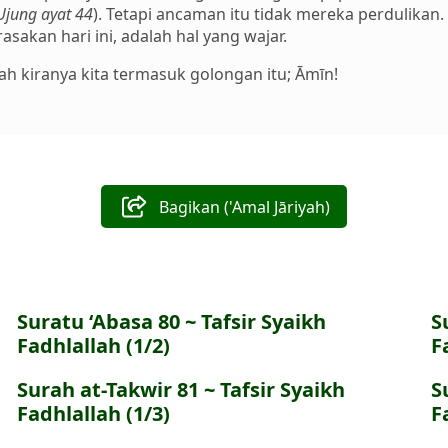
Ujung ayat 44
). Tetapi ancaman itu tidak mereka perdulikan
akan hari ini, adalah hal yang wajar.
lah kiranya kita termasuk golongan itu; Āmīn!
Bagikan ('Amal Jāriyah)
Suratu ‘Abasa 80 ~ Tafsir Syaikh
S
Fadhlallah (1/2)
F
Surah at-Takwir 81 ~ Tafsir Syaikh
S
Fadhlallah (1/3)
F