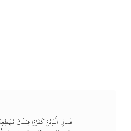
فَمَالِ الَّذِيْنَ كَفَرُوْا قِبَلَكَ مُهْطِعِ