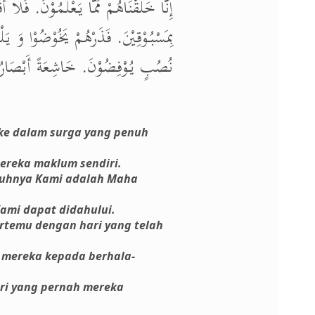
إِنَّا خَلَقْنَاهُمْ مِّمَّا يَعْلَمُوْنَ. فَلَا
بِمَسْبُوْقِيْنَ. فَذَرْهُمْ يَخُوْضُوْا وَ يَل
نُصُبٍ يُوْفِضُوْنَ. خَاشِعَةً أَبْصَارُهُم.
 ke dalam surga yang penuh
mereka maklum sendiri.
guhnya Kami adalah Maha
ami dapat didahului.
rtemu dengan hari yang telah
 mereka kepada berhala-
ri yang pernah mereka