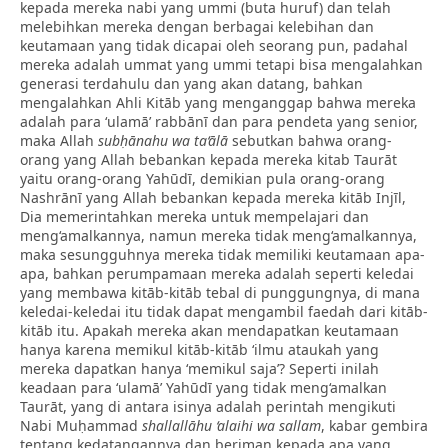
kepada mereka nabi yang ummi (buta huruf) dan telah
melebihkan mereka dengan berbagai kelebihan dan
keutamaan yang tidak dicapai oleh seorang pun, padahal
mereka adalah ummat yang ummi tetapi bisa mengalahkan
generasi terdahulu dan yang akan datang, bahkan
mengalahkan Ahli Kitāb yang menganggap bahwa mereka
adalah para ‘ulamā’ rabbānī dan para pendeta yang senior,
maka Allah
subḥānahu wa ta‘ālā
sebutkan bahwa orang-
orang yang Allah bebankan kepada mereka kitab Taurāt
yaitu orang-orang Yahūdī, demikian pula orang-orang
Nashrānī yang Allah bebankan kepada mereka kitāb Injīl,
Dia memerintahkan mereka untuk mempelajari dan
meng‘amalkannya, namun mereka tidak meng‘amalkannya,
maka sesungguhnya mereka tidak memiliki keutamaan apa-
apa, bahkan perumpamaan mereka adalah seperti keledai
yang membawa kitāb-kitāb tebal di punggungnya, di mana
keledai-keledai itu tidak dapat mengambil faedah dari kitāb-
kitāb itu. Apakah mereka akan mendapatkan keutamaan
hanya karena memikul kitāb-kitāb ‘ilmu ataukah yang
mereka dapatkan hanya ‘memikul saja’? Seperti inilah
keadaan para ‘ulamā’ Yahūdī yang tidak meng‘amalkan
Taurāt, yang di antara isinya adalah perintah mengikuti
Nabi Muḥammad
shallallāhu ‘alaihi wa sallam
, kabar gembira
tentang kedatangannya dan beriman kepada apa yang