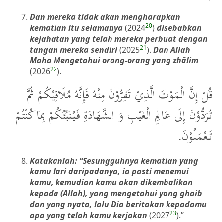
Dan mereka tidak akan mengharapkan
20
kematian itu selamanya
(2024
)
disebabkan
kejahatan yang telah mereka perbuat dengan
21
tangan mereka sendiri
(2025
).
Dan Allah
Maha Mengetahui orang-orang yang zhālim
22
(2026
).
قُلْ إِنَّ الْمَوْتَ الَّذِيْ تَفِرُّوْنَ مِنْهُ فَإِنَّهُ مُلَاقِيْكُمْ ثُمَّ
تُرَدُّوْنَ إِلَى عَالِمِ الْغَيْبِ وَ الشَّهَادَةِ فَيُنَبِّئُكُمْ بِمَا كُنْتُمْ
تَعْمَلُوْنَ.
Katakanlah: “Sesungguhnya kematian yang
kamu lari daripadanya, ia pasti menemui
kamu, kemudian kamu akan dikembalikan
kepada (Allah), yang mengetahui yang ghaib
dan yang nyata, lalu Dia beritakan kepadamu
23
apa yang telah kamu kerjakan
(2027
).”