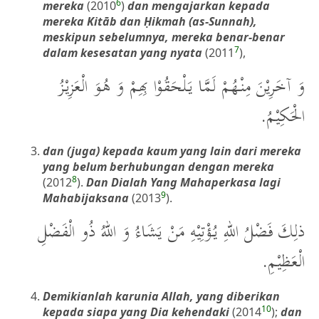
6
mereka
(2010
)
dan mengajarkan kepada
mereka Kitāb dan Ḥikmah (as-Sunnah),
meskipun sebelumnya, mereka benar-benar
7
dalam kesesatan yang nyata
(2011
),
وَ آخَرِيْنَ مِنْهُمْ لَمَّا يَلْحَقُوْا بِهِمْ وَ هُوَ الْعَزِيْزُ
الْحَكِيْمُ.
dan (juga) kepada kaum yang lain dari mereka
yang belum berhubungan dengan mereka
8
(2012
).
Dan Dialah Yang Mahaperkasa lagi
9
Mahabijaksana
(2013
).
ذلِكَ فَضْلُ اللهِ يُؤْتِيْهِ مَنْ يَشَاءُ وَ اللهُ ذُو الْفَضْلِ
الْعَظِيْمِ.
Demikianlah karunia Allah, yang diberikan
10
kepada siapa yang Dia kehendaki
(2014
);
dan