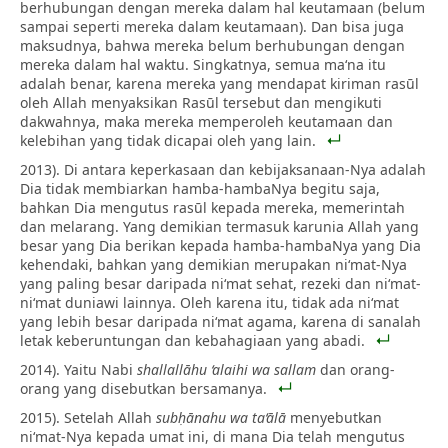
berhubungan dengan mereka dalam hal keutamaan (belum
sampai seperti mereka dalam keutamaan). Dan bisa juga
maksudnya, bahwa mereka belum berhubungan dengan
mereka dalam hal waktu. Singkatnya, semua ma‘na itu
adalah benar, karena mereka yang mendapat kiriman rasūl
oleh Allah menyaksikan Rasūl tersebut dan mengikuti
dakwahnya, maka mereka memperoleh keutamaan dan
kelebihan yang tidak dicapai oleh yang lain.
2013). Di antara keperkasaan dan kebijaksanaan-Nya adalah
Dia tidak membiarkan hamba-hambaNya begitu saja,
bahkan Dia mengutus rasūl kepada mereka, memerintah
dan melarang. Yang demikian termasuk karunia Allah yang
besar yang Dia berikan kepada hamba-hambaNya yang Dia
kehendaki, bahkan yang demikian merupakan ni‘mat-Nya
yang paling besar daripada ni‘mat sehat, rezeki dan ni‘mat-
ni‘mat duniawi lainnya. Oleh karena itu, tidak ada ni‘mat
yang lebih besar daripada ni‘mat agama, karena di sanalah
letak keberuntungan dan kebahagiaan yang abadi.
2014). Yaitu Nabi
shallallāhu ‘alaihi wa sallam
dan orang-
orang yang disebutkan bersamanya.
2015). Setelah Allah
subḥānahu wa ta‘ālā
menyebutkan
ni‘mat-Nya kepada umat ini, di mana Dia telah mengutus