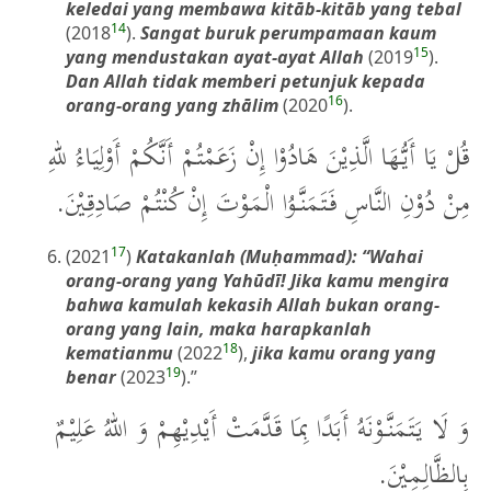
keledai yang membawa kitāb-kitāb yang tebal
14
(2018
).
Sangat buruk perumpamaan kaum
15
yang mendustakan ayat-ayat Allah
(2019
).
Dan Allah tidak memberi petunjuk kepada
16
orang-orang yang zhālim
(2020
).
قُلْ يَا أَيُّهَا الَّذِيْنَ هَادُوْا إِنْ زَعَمْتُمْ أَنَّكُمْ أَوْلِيَاءُ للهِ
مِنْ دُوْنِ النَّاسِ فَتَمَنَّوُا الْمَوْتَ إِنْ كُنْتُمْ صَادِقِيْنَ.
17
(2021
)
Katakanlah (Muḥammad): “Wahai
orang-orang yang Yahūdī! Jika kamu mengira
bahwa kamulah kekasih Allah bukan orang-
orang yang lain, maka harapkanlah
18
kematianmu
(2022
),
jika kamu orang yang
19
benar
(2023
).”
وَ لَا يَتَمَنَّوْنَهُ أَبَدًا بِمَا قَدَّمَتْ أَيْدِيْهِمْ وَ اللهُ عَلِيْمٌ
بِالظَّالِمِيْنَ.