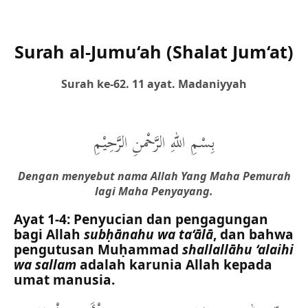
Surah al-Jumu‘ah (Shalat Jum‘at)
Surah ke-62. 11 ayat. Madaniyyah
بِسْمِ اللهِ الرَّحْمنِ الرَّحِيْمِ
Dengan menyebut nama Allah Yang Maha Pemurah
lagi Maha Penyayang.
Ayat 1-4: Penyucian dan pengagungan
bagi Allah
subḥānahu wa ta‘ālā
, dan bahwa
pengutusan Muḥammad
shallallāhu ‘alaihi
wa sallam
adalah karunia Allah kepada
umat manusia.