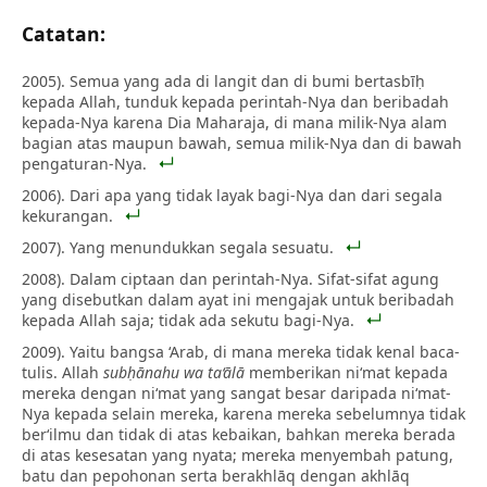
Catatan:
2005). Semua yang ada di langit dan di bumi bertasbīḥ
kepada Allah, tunduk kepada perintah-Nya dan beribadah
kepada-Nya karena Dia Maharaja, di mana milik-Nya alam
bagian atas maupun bawah, semua milik-Nya dan di bawah
pengaturan-Nya.
2006). Dari apa yang tidak layak bagi-Nya dan dari segala
kekurangan.
2007). Yang menundukkan segala sesuatu.
2008). Dalam ciptaan dan perintah-Nya. Sifat-sifat agung
yang disebutkan dalam ayat ini mengajak untuk beribadah
kepada Allah saja; tidak ada sekutu bagi-Nya.
2009). Yaitu bangsa ‘Arab, di mana mereka tidak kenal baca-
tulis. Allah
subḥānahu wa ta‘ālā
memberikan ni‘mat kepada
mereka dengan ni‘mat yang sangat besar daripada ni‘mat-
Nya kepada selain mereka, karena mereka sebelumnya tidak
ber‘ilmu dan tidak di atas kebaikan, bahkan mereka berada
di atas kesesatan yang nyata; mereka menyembah patung,
batu dan pepohonan serta berakhlāq dengan akhlāq