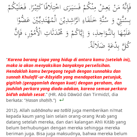
فَإِنَّهُ مَنْ يَعِشْ مِنْكُمْ فَسَيَرَى اخْتِلَافًا كَثِيْرًا. فَعَلَيْكُمْ
بِسُنَّتِيْ وَ سُنَّةِ خَلَفَاءِ الرَّاشِدِيْنَ الْمُهْتَدِيِّيْنَ عَضُّوْا
عَلَيْهَا بِالنَّوَاجِذِ، وَ إِيَّاكُمْ وَ مُحْدَثَاتِ الْأُمُوْرِ، فَإِنَّ
كُلَّ بِدْعَةٍ ضَلَالَةٌ.
“
Karena barang siapa yang hidup di antara kamu (setelah ini),
maka ia akan menyaksikan banyaknya perselisihan.
Hendaklah kamu berpegang teguh dengan sunnahku dan
sunnah Khulafā’-ur-Rāsyidīn yang mendapatkan petunjuk,
gigitlah (genggamlah dengan kuat) dengan geraham, dan
jauhilah perkara yang diada-adakan, karena semua perkara
bid‘ah adalah sesat
.” (HR. Abū Dāwūd dan Tirmidzī, dia
berkata: “
Ḥasan shaḥīḥ
.”)
2012). Allah
subḥānahu wa ta‘ālā
juga memberikan ni‘mat
kepada kaum yang lain selain orang-orang ‘Arab yang
datang setelah mereka, dan dari kalangan Ahli Kitāb yang
belum berhubungan dengan mereka sehingga mereka
beriman juga. Bisa juga maksudnya, bahwa mereka belum