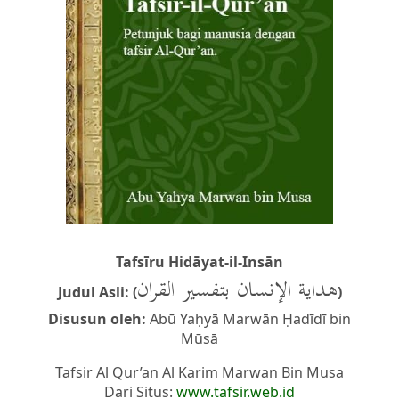
Tafsīru Hidāyat-il-Insān
هداية الإنسان بتفسير القران
Judul Asli: (
)
Disusun oleh:
Abū Yaḥyā Marwān Ḥadīdī bin
Mūsā
Tafsir Al Qur’an Al Karim Marwan Bin Musa
Dari Situs:
www.tafsir.web.id