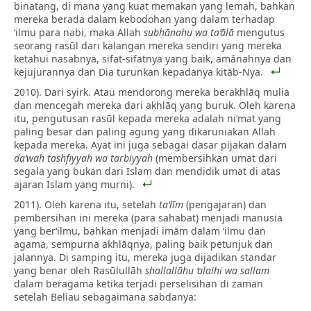
binatang, di mana yang kuat memakan yang lemah, bahkan
mereka berada dalam kebodohan yang dalam terhadap
‘ilmu para nabi, maka Allah
subḥānahu wa ta‘ālā
mengutus
seorang rasūl dari kalangan mereka sendiri yang mereka
ketahui nasabnya, sifat-sifatnya yang baik, amānahnya dan
kejujurannya dan Dia turunkan kepadanya kitāb-Nya.
2010). Dari syirk. Atau mendorong mereka berakhlāq mulia
dan mencegah mereka dari akhlāq yang buruk. Oleh karena
itu, pengutusan rasūl kepada mereka adalah ni‘mat yang
paling besar dan paling agung yang dikaruniakan Allah
kepada mereka. Ayat ini juga sebagai dasar pijakan dalam
da‘wah tashfiyyah wa tarbiyyah
(membersihkan umat dari
segala yang bukan dari Islam dan mendidik umat di atas
ajaran Islam yang murni).
2011). Oleh karena itu, setelah
ta‘līm
(pengajaran) dan
pembersihan ini mereka (para sahabat) menjadi manusia
yang ber‘ilmu, bahkan menjadi imām dalam ‘ilmu dan
agama, sempurna akhlāqnya, paling baik petunjuk dan
jalannya. Di samping itu, mereka juga dijadikan standar
yang benar oleh Rasūlullāh
shallallāhu ‘alaihi wa sallam
dalam beragama ketika terjadi perselisihan di zaman
setelah Beliau sebagaimana sabdanya: