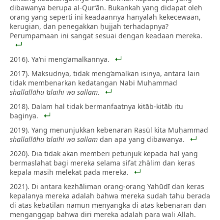
dibawanya berupa al-Qur’ān. Bukankah yang didapat oleh
orang yang seperti ini keadaannya hanyalah kekecewaan,
kerugian, dan penegakkan ḥujjah terhadapnya?
Perumpamaan ini sangat sesuai dengan keadaan mereka.
2016). Ya‘ni meng‘amalkannya.
2017). Maksudnya, tidak meng‘amalkan isinya, antara lain
tidak membenarkan kedatangan Nabi Muḥammad
shallallāhu ‘alaihi wa sallam
.
2018). Dalam hal tidak bermanfaatnya kitāb-kitāb itu
baginya.
2019). Yang menunjukkan kebenaran Rasūl kita Muḥammad
shallallāhu ‘alaihi wa sallam
dan apa yang dibawanya.
2020). Dia tidak akan memberi petunjuk kepada hal yang
bermaslahat bagi mereka selama sifat zhālim dan keras
kepala masih melekat pada mereka.
2021). Di antara kezhāliman orang-orang Yahūdī dan keras
kepalanya mereka adalah bahwa mereka sudah tahu berada
di atas kebatilan namun menyangka di atas kebenaran dan
menganggap bahwa diri mereka adalah para wali Allah.