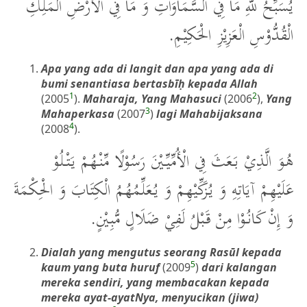
يُسَبِّحُ للهِ مَا فِي السَّمَاوَاتِ وَ مَا فِي الْأَرْضِ الْمَلِكِ
الْقُدُّوْسِ الْعَزِيْزِ الْحَكِيْمِ.
Apa yang ada di langit dan apa yang ada di
bumi senantiasa bertasbīḥ kepada Allah
1
2
(2005
).
Maharaja, Yang Mahasuci
(2006
),
Yang
3
Mahaperkasa
(2007
)
lagi Mahabijaksana
4
(2008
).
هُوَ الَّذِيْ بَعَثَ فِي الْأُمِّيِّيْنَ رَسُوْلًا مِّنْهُمْ يَتْلُوْ
عَلَيْهِمْ آيَاتِهِ وَ يُزَكِّيْهِمْ وَ يُعَلِّمُهُمُ الْكِتَابَ وَ الْحِكْمَةَ
وَ إِنْ كَانُوْا مِنْ قَبْلُ لَفِيْ ضَلَالٍ مُّبِيْنٍ.
Dialah yang mengutus seorang Rasūl kepada
5
kaum yang buta huruf
(2009
)
dari kalangan
mereka sendiri, yang membacakan kepada
mereka ayat-ayatNya, menyucikan (jiwa)