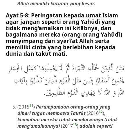
Allah memiliki karunia yang besar.
Ayat 5-8: Peringatan kepada umat Islam
agar jangan seperti orang Yahūdī yang
tidak meng‘amalkan isi kitābnya, dan
bagaimana mereka (orang-orang Yahūdī)
menyimpang dari syarī‘at Allah serta
memiliki cinta yang berlebihan kepada
dunia dan takut mati.
مَثَلُ الَّذِيْنَ حُمِّلُوا التَّوْرَاةَ ثُمَّ لَمْ يَحْمِلُوْهَا كَمَثَلِ الْحِمَارِ
يَحْمِلُ أَسْفَارًا بِئْسَ مَثَلُ الْقَوْمِ الَّذِيْنَ كَذَّبُوْا بِآيَاتِ
اللهِ وَ اللهُ لَا يَهْدِي الْقَوْمَ الظَّالِمِيْنَ.
11
(2015
)
Perumpamaan orang-orang yang
12
diberi tugas membawa Taurāt
(2016
),
kemudian mereka tidak membawanya (tidak
13
meng‘amalkannya)
(2017
)
adalah seperti