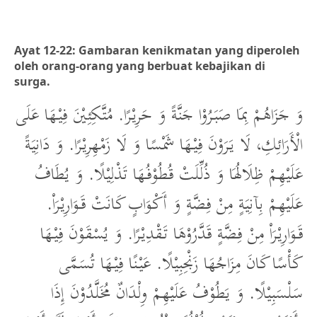
Ayat 12-22: Gambaran kenikmatan yang diperoleh
oleh orang-orang yang berbuat kebajikan di
surga.
وَ جَزَاهُمْ بِمَا صَبَرُوْا جَنَّةً وَ حَرِيْرًا. مُتَّكِئِيْنَ فِيْهَا عَلَى
الْأَرَائِكِ، لَا يَرَوْنَ فِيْهَا شَمْسًا وَ لَا زَمْهِرِيْرًا. وَ دَانِيَةً
عَلَيْهِمْ ظِلَالُهَا وَ ذُلِّلَتْ قُطُوْفُهَا تَذْلِيْلًا. وَ يُطَافُ
عَلَيْهِمْ بِآنِيَةٍ مِنْ فِضَّةٍ وَ أَكْوَابٍ كَانَتْ قَوَارِيْرَاْ.
قَوَارِيْرَاْ مِنْ فِضَّةٍ قَدَّرُوْهَا تَقْدِيْرًا. وَ يُسْقَوْنَ فِيْهَا
كَأْسًا كَانَ مِزَاجُهَا زَنْجِبِيْلًا. عَيْنًا فِيْهَا تُسَمَّى
سَلْسَبِيْلًا. وَ يَطُوْفُ عَلَيْهِمْ وِلْدَانٌ مُخَلَّدُوْنَ إِذَا