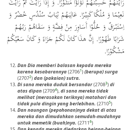
رَأَيْتَهُمْ حَسِبْتَهُمْ لُؤْلُؤًا مَنْثُوْرًا. وَ إِذَا رَأَيْتَ ثَمَّ رَأَيْتَ
نَعِيْمًا وَ مُلْكًا كَبِيْرًا. عَالِيَهُمْ ثِيَابُ سُنْدُسٍ خُضْرٌ وَ
اِسْتَبْرَقٌ وَ حُلُّوْا أَسَاوِرَ مِنْ فِضَّةٍ وَ سَقَاهُمْ رَبُهُمْ
شَرَابًا طَهُوْرًا. إِنَّ هذَا كَانَ لَكُمْ جَزَاءً وَ كَانَ سَعْيُكُمْ
مَشْكُوْرًا.
Dan Dia memberi balasan kepada mereka
1
karena kesabarannya
(2706
)
(berupa) surga
2
(2707
)
dan (pakaian) sutra.
3
Di sana mereka duduk bersandar
(2708
)
di
4
atas dipan
(2709
),
di sana mereka tidak
melihat (merasakan teriknya) matahari dan
5
tidak pula dingin yang berlebihan.
(2710
)
Dan naungan (pepohonan)nya dekat di atas
mereka dan dimudahkan semudah-mudahnya
6
untuk memetik (buah)nya.
(2711
)
Dan kepada mereka diedarkan bejana-bejana