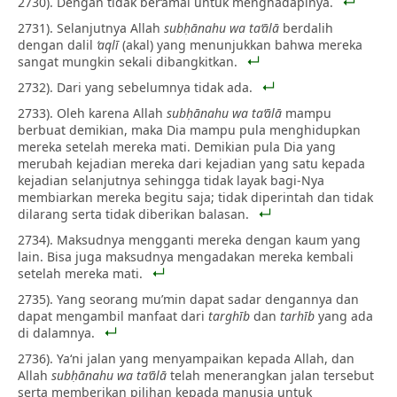
2730). Dengan tidak ber‘amal untuk menghadapinya.
2731). Selanjutnya Allah
subḥānahu wa ta‘ālā
berdalih
dengan dalil
‘aqlī
(akal) yang menunjukkan bahwa mereka
sangat mungkin sekali dibangkitkan.
2732). Dari yang sebelumnya tidak ada.
2733). Oleh karena Allah
subḥānahu wa ta‘ālā
mampu
berbuat demikian, maka Dia mampu pula menghidupkan
mereka setelah mereka mati. Demikian pula Dia yang
merubah kejadian mereka dari kejadian yang satu kepada
kejadian selanjutnya sehingga tidak layak bagi-Nya
membiarkan mereka begitu saja; tidak diperintah dan tidak
dilarang serta tidak diberikan balasan.
2734). Maksudnya mengganti mereka dengan kaum yang
lain. Bisa juga maksudnya mengadakan mereka kembali
setelah mereka mati.
2735). Yang seorang mu’min dapat sadar dengannya dan
dapat mengambil manfaat dari
targhīb
dan
tarhīb
yang ada
di dalamnya.
2736). Ya‘ni jalan yang menyampaikan kepada Allah, dan
Allah
subḥānahu wa ta‘ālā
telah menerangkan jalan tersebut
serta memberikan pilihan kepada manusia untuk