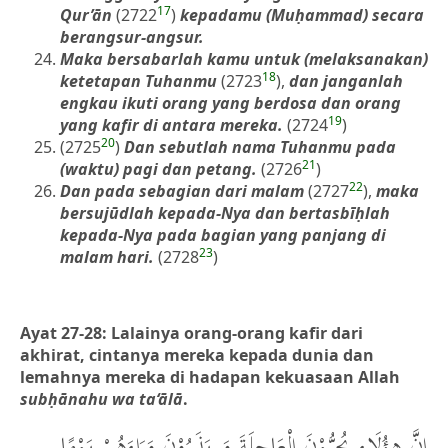
17
Qur’ān
(2722
)
kepadamu (Muḥammad) secara
berangsur-angsur.
Maka bersabarlah kamu untuk (melaksanakan)
18
ketetapan Tuhanmu
(2723
),
dan janganlah
engkau ikuti orang yang berdosa dan orang
19
yang kafir di antara mereka.
(2724
)
20
(2725
)
Dan sebutlah nama Tuhanmu pada
21
(waktu) pagi dan petang.
(2726
)
22
Dan pada sebagian dari malam
(2727
),
maka
bersujūdlah kepada-Nya dan bertasbīḥlah
kepada-Nya pada bagian yang panjang di
23
malam hari.
(2728
)
Ayat 27-28: Lalainya orang-orang kafir dari
akhirat, cintanya mereka kepada dunia dan
lemahnya mereka di hadapan kekuasaan Allah
subḥānahu wa ta‘ālā
.
إِنَّ هؤُلَاءِ يُحِبُّوْنَ الْعَاجِلَةَ وَ يَذَرُوْنَ وَرَاءَهُمْ يَوْمًا