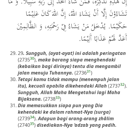
إِنَّ هذِهِ تَذْكِرَةٌ، فَمَنْ شَاءَ اتَّخَذَ إِلَى رَبِّهِ سَبِيْلًا. وَ مَا
تَشَاءُوْنَ إِلَّا أَنْ يَشَاءَ اللهُ، إِنَّ اللهَ كَانَ عَلِيْمًا
حَكَيْمًا. يُدْخَلُ مَنْ يَشَاءُ فِيْ رَحْمَتِهِ، وَ الظَّالِمِيْنَ
أَعَدَّ لَهُمْ عَذَابًا أَلِيْمًا.
29
. Sungguh, (ayat-ayat) ini adalah peringatan
30
(2735
),
maka barang siapa menghendaki
(kebaikan bagi dirinya) tentu dia mengambil
31
jalan menuju Tuhannya.
(2736
)
Tetapi kamu tidak mampu (menempuh jalan
32
itu), kecuali apabila dikehendaki Allah
(2737
).
Sungguh, Allah Maha Mengetahui lagi Maha
33
Bijaksana.
(2738
)
Dia memasukkan siapa pun yang Dia
kehendaki ke dalam rahmat-Nya (surga)
34
(2739
).
Adapun bagi orang-orang zhālim
35
(2740
)
disediakan-Nya ‘adzab yang pedih.