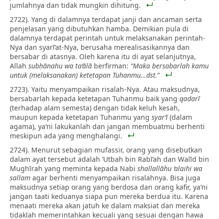
jumlahnya dan tidak mungkin dihitung.
2722). Yang di dalamnya terdapat janji dan ancaman serta
penjelasan yang dibutuhkan hamba. Demikian pula di
dalamnya terdapat perintah untuk melaksanakan perintah-
Nya dan syarī‘at-Nya, berusaha merealisasikannya dan
bersabar di atasnya. Oleh karena itu di ayat selanjutnya,
Allah
subḥānahu wa ta‘ālā
berfirman:
“Maka bersabarlah kamu
untuk (melaksanakan) ketetapan Tuhanmu…dst.
”
2723). Yaitu menyampaikan risalah-Nya. Atau maksudnya,
bersabarlah kepada ketetapan Tuhanmu baik yang
qadarī
(terhadap alam semesta) dengan tidak keluh kesah,
maupun kepada ketetapan Tuhanmu yang
syar‘ī
(dalam
agama), ya‘ni lakukanlah dan jangan membuatmu berhenti
meskipun ada yang menghalangi.
2724). Menurut sebagian mufassir, orang yang disebutkan
dalam ayat tersebut adalah ‘Utbah bin Rabī‘ah dan Walīd bin
Mughīrah yang meminta kepada Nabi
shallallāhu ‘alaihi wa
sallam
agar berhenti menyampaikan risalahnya. Bisa juga
maksudnya setiap orang yang berdosa dan orang kafir, ya‘ni
jangan taati keduanya siapa pun mereka berdua itu. Karena
menaati mereka akan jatuh ke dalam maksiat dan mereka
tidaklah memerintahkan kecuali yang sesuai dengan hawa