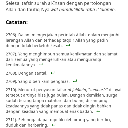
Selesai tafsir surah al-Insān dengan pertolongan
Allah dan taufīq-Nya
wal-ḥamdulillāhi rabb-il-‘ālamīn
.
Catatan:
2706). Dalam mengerjakan perintah Allah, dalam menjauhi
larangan Allah dan terhadap taqdīr Allah yang pedih
dengan tidak berkeluh kesah.
2707). Yang menghimpun semua kenikmatan dan selamat
dari semua yang mengeruhkan atau mengurangi
kenikmatannya.
2708). Dengan santai.
2709). Yang diberi kain penghias.
2710). Menurut penyusun tafsir
al-Jalālain
, “
zamharīr
” di ayat
tersebut artinya bisa juga bulan. Dengan demikian, surga
sudah terang tanpa matahari dan bulan, di samping
keadaannya yang tidak panas dan tidak dingin bahkan
dengan keadaan yang membuat enak badan.
2711). Sehingga dapat dipetik oleh orang yang berdiri,
duduk dan berbaring.