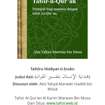
Tafsīru Hidāyat-il-Insān
هداية الإنسان بتفسير القران
Judul Asli: (
)
Disusun oleh:
Abū Yaḥyā Marwān Ḥadīdī bin
Mūsā
Tafsir Al Qur’an Al Karim Marwan Bin Musa
Dari Situs:
www.tafsir.web.id