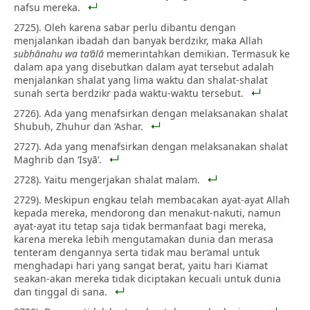
nafsu mereka.
2725). Oleh karena sabar perlu dibantu dengan
menjalankan ibadah dan banyak berdzikr, maka Allah
subḥānahu wa ta‘ālā
memerintahkan demikian. Termasuk ke
dalam apa yang disebutkan dalam ayat tersebut adalah
menjalankan shalat yang lima waktu dan shalat-shalat
sunah serta berdzikr pada waktu-waktu tersebut.
2726). Ada yang menafsirkan dengan melaksanakan shalat
Shubuḥ, Zhuhur dan ‘Ashar.
2727). Ada yang menafsirkan dengan melaksanakan shalat
Maghrib dan ‘Isyā’.
2728). Yaitu mengerjakan shalat malam.
2729). Meskipun engkau telah membacakan ayat-ayat Allah
kepada mereka, mendorong dan menakut-nakuti, namun
ayat-ayat itu tetap saja tidak bermanfaat bagi mereka,
karena mereka lebih mengutamakan dunia dan merasa
tenteram dengannya serta tidak mau ber‘amal untuk
menghadapi hari yang sangat berat, yaitu hari Kiamat
seakan-akan mereka tidak diciptakan kecuali untuk dunia
dan tinggal di sana.