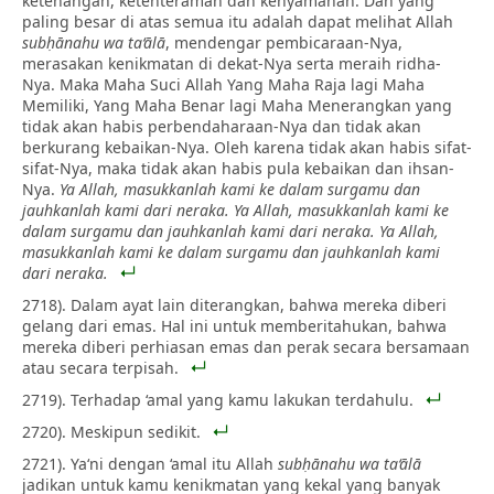
ketenangan, ketenteraman dan kenyamanan. Dan yang
paling besar di atas semua itu adalah dapat melihat Allah
subḥānahu wa ta‘ālā
, mendengar pembicaraan-Nya,
merasakan kenikmatan di dekat-Nya serta meraih ridha-
Nya. Maka Maha Suci Allah Yang Maha Raja lagi Maha
Memiliki, Yang Maha Benar lagi Maha Menerangkan yang
tidak akan habis perbendaharaan-Nya dan tidak akan
berkurang kebaikan-Nya. Oleh karena tidak akan habis sifat-
sifat-Nya, maka tidak akan habis pula kebaikan dan ihsan-
Nya.
Ya Allah, masukkanlah kami ke dalam surgamu dan
jauhkanlah kami dari neraka. Ya Allah, masukkanlah kami ke
dalam surgamu dan jauhkanlah kami dari neraka. Ya Allah,
masukkanlah kami ke dalam surgamu dan jauhkanlah kami
dari neraka.
2718). Dalam ayat lain diterangkan, bahwa mereka diberi
gelang dari emas. Hal ini untuk memberitahukan, bahwa
mereka diberi perhiasan emas dan perak secara bersamaan
atau secara terpisah.
2719). Terhadap ‘amal yang kamu lakukan terdahulu.
2720). Meskipun sedikit.
2721). Ya‘ni dengan ‘amal itu Allah
subḥānahu wa ta‘ālā
jadikan untuk kamu kenikmatan yang kekal yang banyak