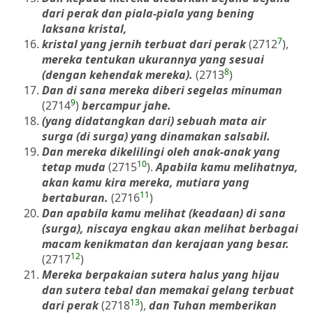
dari perak dan piala-piala yang bening
laksana kristal,
7
kristal yang jernih terbuat dari perak
(2712
),
mereka tentukan ukurannya yang sesuai
8
(dengan kehendak mereka).
(2713
)
Dan di sana mereka diberi segelas minuman
9
(2714
)
bercampur jahe.
(yang didatangkan dari) sebuah mata air
surga (di surga) yang dinamakan salsabil.
Dan mereka dikelilingi oleh anak-anak yang
10
tetap muda
(2715
).
Apabila kamu melihatnya,
akan kamu kira mereka, mutiara yang
11
bertaburan.
(2716
)
Dan apabila kamu melihat (keadaan) di sana
(surga), niscaya engkau akan melihat berbagai
macam kenikmatan dan kerajaan yang besar.
12
(2717
)
Mereka berpakaian sutera halus yang hijau
dan sutera tebal dan memakai gelang terbuat
13
dari perak
(2718
),
dan Tuhan memberikan