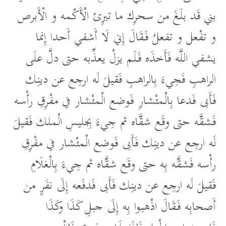
بني قَد بلَغَ من سحرِك ما تبرِئ الْأَكْمه و الْأَبرص
و تفْعل و تفعلُ فَقَالَ إِني لَا أَشفي أَحدا إِنما
يشفي اللَّه فَأَخذَه فَلَم يزلْ يعذِّبه حتى دلَّ علَى
الراهبِ فَجِيءَ بِالراهبِ فَقيلَ لَه ارجِع عن دينِك
فَأَبى فَدعا بِالْمئْشارِ فَوضع الْمئْشار في مفْرِقِ رأْسه
فَشقَّه حتى وقَع شقَّاه ثم جِيءَ بِجليسِ الْملك فَقيلَ
لَه ارجِع عن دينِك فَأَبى فَوضع الْمئْشار في مفْرِقِ
رأْسه فَشقَّه بِه حتى وقَع شقَّاه ثم جِيءَ بِالْغلَامِ
فَقيلَ لَه ارجِع عن دينِك فَأَبى فَدفَعه إِلَى نفَرٍ من
أَصحابِه فَقَالَ اذْهبوا بِه إِلَى جبلِ كَذَا وكَذَا