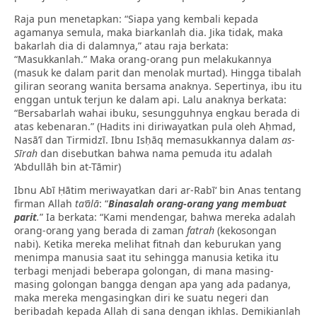
Raja pun menetapkan: “Siapa yang kembali kepada
agamanya semula, maka biarkanlah dia. Jika tidak, maka
bakarlah dia di dalamnya,” atau raja berkata:
“Masukkanlah.” Maka orang-orang pun melakukannya
(masuk ke dalam parit dan menolak murtad). Hingga tibalah
giliran seorang wanita bersama anaknya. Sepertinya, ibu itu
enggan untuk terjun ke dalam api. Lalu anaknya berkata:
“Bersabarlah wahai ibuku, sesungguhnya engkau berada di
atas kebenaran.” (Hadits ini diriwayatkan pula oleh Aḥmad,
Nasā’ī dan Tirmidzī. Ibnu Isḥāq memasukkannya dalam
as-
Sīrah
dan disebutkan bahwa nama pemuda itu adalah
‘Abdullāh bin at-Tāmir)
Ibnu Abī Ḥātim meriwayatkan dari ar-Rabī‘ bin Anas tentang
firman Allah
ta‘ālā
: “
Binasalah orang-orang yang membuat
parit
.
” Ia berkata: “Kami mendengar, bahwa mereka adalah
orang-orang yang berada di zaman
fatrah
(kekosongan
nabi). Ketika mereka melihat fitnah dan keburukan yang
menimpa manusia saat itu sehingga manusia ketika itu
terbagi menjadi beberapa golongan, di mana masing-
masing golongan bangga dengan apa yang ada padanya,
maka mereka mengasingkan diri ke suatu negeri dan
beribadah kepada Allah di sana dengan ikhlas. Demikianlah