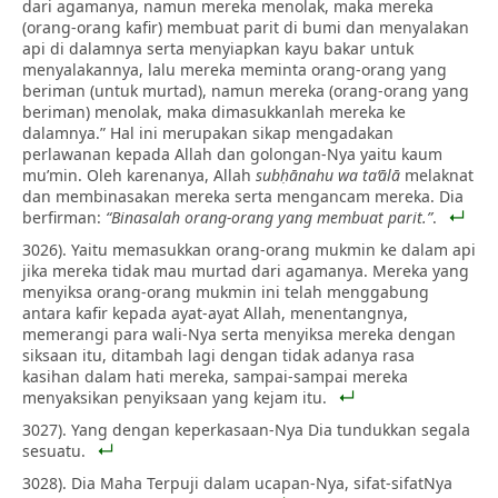
dari agamanya, namun mereka menolak, maka mereka
(orang-orang kafir) membuat parit di bumi dan menyalakan
api di dalamnya serta menyiapkan kayu bakar untuk
menyalakannya, lalu mereka meminta orang-orang yang
beriman (untuk murtad), namun mereka (orang-orang yang
beriman) menolak, maka dimasukkanlah mereka ke
dalamnya.” Hal ini merupakan sikap mengadakan
perlawanan kepada Allah dan golongan-Nya yaitu kaum
mu’min. Oleh karenanya, Allah
subḥānahu wa ta‘ālā
melaknat
dan membinasakan mereka serta mengancam mereka. Dia
berfirman:
“Binasalah orang-orang yang membuat parit.”
.
3026). Yaitu memasukkan orang-orang mukmin ke dalam api
jika mereka tidak mau murtad dari agamanya. Mereka yang
menyiksa orang-orang mukmin ini telah menggabung
antara kafir kepada ayat-ayat Allah, menentangnya,
memerangi para wali-Nya serta menyiksa mereka dengan
siksaan itu, ditambah lagi dengan tidak adanya rasa
kasihan dalam hati mereka, sampai-sampai mereka
menyaksikan penyiksaan yang kejam itu.
3027). Yang dengan keperkasaan-Nya Dia tundukkan segala
sesuatu.
3028). Dia Maha Terpuji dalam ucapan-Nya, sifat-sifatNya