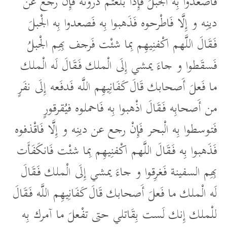
فَاصعدوا بِه الْجبلَ فَإِذَا بلَغتم ذروته فَإِنْ رجع عن
دينِه و إِلَّا فَاطْرحوه فَذَهبوا بِه فَصعدوا بِه الْجبلَ
فَقَالَ اللَّهم اكْفنِيهِم بِما شئْت فَرجف بِهِم الْجبلُ
فَسقَطوا و جاءَ يمشي إِلَى الْملك فَقَالَ لَه الْملك
ما فَعلَ أَصحابك قَالَ كَفَانِيهِم اللَّه فَدفَعه إِلَى نفَرٍ
من أَصحابِه فَقَالَ اذْهبوا بِه فَاحملوه فيُقرقورٍ
فَتوسطوا بِه الْبحر فَإِنْ رجع عن دينِه و إِلَّا فَاقْذفوه
فَذَهبوا بِه فَقَالَ اللَّهم اكْفنِيهِم بِما شئْت فَانكَفَأَت
بِهِم السفينة فَغرِقوا و جاءَ يمشي إِلَى الْملك فَقَالَ
لَه الْملك ما فَعلَ أَصحابك قَالَ كَفَانِيهِم اللَّه فَقَالَ
للْملك إِنك لَست بِقَاتلي حتى تفْعلَ ما آمرك بِه