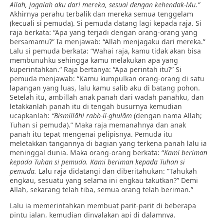
Allah, jagalah aku dari mereka, sesuai dengan kehendak-Mu.”
Akhirnya perahu terbalik dan mereka semua tenggelam
(kecuali si pemuda). Si pemuda datang lagi kepada raja. Si
raja berkata: “Apa yang terjadi dengan orang-orang yang
bersamamu?” Ia menjawab: “Allah menjagaku dari mereka.”
Lalu si pemuda berkata: “Wahai raja, kamu tidak akan bisa
membunuhku sehingga kamu melakukan apa yang
kuperintahkan.“ Raja bertanya: “Apa perintah itu?” Si
pemuda menjawab: “Kamu kumpulkan orang-orang di satu
lapangan yang luas, lalu kamu salib aku di batang pohon.
Setelah itu, ambillah anak panah dari wadah panahku, dan
letakkanlah panah itu di tengah busurnya kemudian
ucapkanlah:
“Bismillāhi rabb-il-ghulām
(dengan nama Allah;
Tuhan si pemuda).” Maka raja memanahnya dan anak
panah itu tepat mengenai pelipisnya. Pemuda itu
meletakkan tangannya di bagian yang terkena panah lalu ia
meninggal dunia. Maka orang-orang berkata: “
Kami beriman
kepada Tuhan si pemuda. Kami beriman kepada Tuhan si
pemuda.
Lalu raja didatangi dan diberitahukan: “Tahukah
engkau, sesuatu yang selama ini engkau takutkan?” Demi
Allah, sekarang telah tiba, semua orang telah beriman.”
Lalu ia memerintahkan membuat parit-parit di beberapa
pintu jalan, kemudian dinyalakan api di dalamnya.