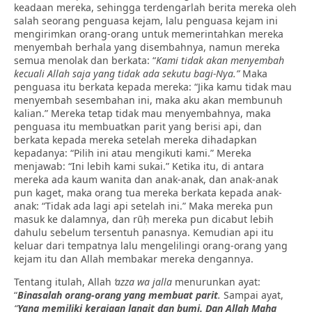
keadaan mereka, sehingga terdengarlah berita mereka oleh
salah seorang penguasa kejam, lalu penguasa kejam ini
mengirimkan orang-orang untuk memerintahkan mereka
menyembah berhala yang disembahnya, namun mereka
semua menolak dan berkata: “
Kami tidak akan menyembah
kecuali Allah saja yang tidak ada sekutu bagi-Nya.”
Maka
penguasa itu berkata kepada mereka: “Jika kamu tidak mau
menyembah sesembahan ini, maka aku akan membunuh
kalian.” Mereka tetap tidak mau menyembahnya, maka
penguasa itu membuatkan parit yang berisi api, dan
berkata kepada mereka setelah mereka dihadapkan
kepadanya: “Pilih ini atau mengikuti kami.” Mereka
menjawab: “Ini lebih kami sukai.” Ketika itu, di antara
mereka ada kaum wanita dan anak-anak, dan anak-anak
pun kaget, maka orang tua mereka berkata kepada anak-
anak: “Tidak ada lagi api setelah ini.” Maka mereka pun
masuk ke dalamnya, dan rūḥ mereka pun dicabut lebih
dahulu sebelum tersentuh panasnya. Kemudian api itu
keluar dari tempatnya lalu mengelilingi orang-orang yang
kejam itu dan Allah membakar mereka dengannya.
Tentang itulah, Allah
‘azza wa jalla
menurunkan ayat:
“
Binasalah orang-orang yang membuat parit
.
Sampai ayat,
“
Yang memiliki kerajaan langit dan bumi. Dan Allah Maha