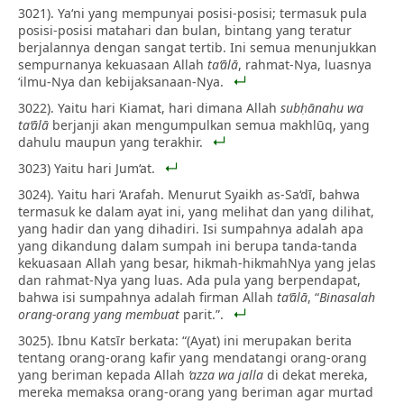
3021). Ya‘ni yang mempunyai posisi-posisi; termasuk pula
posisi-posisi matahari dan bulan, bintang yang teratur
berjalannya dengan sangat tertib. Ini semua menunjukkan
sempurnanya kekuasaan Allah
ta‘ālā
, rahmat-Nya, luasnya
‘ilmu-Nya dan kebijaksanaan-Nya.
3022). Yaitu hari Kiamat, hari dimana Allah
subḥānahu wa
ta‘ālā
berjanji akan mengumpulkan semua makhlūq, yang
dahulu maupun yang terakhir.
3023) Yaitu hari Jum‘at.
3024). Yaitu hari ‘Arafah. Menurut Syaikh as-Sa‘dī, bahwa
termasuk ke dalam ayat ini, yang melihat dan yang dilihat,
yang hadir dan yang dihadiri. Isi sumpahnya adalah apa
yang dikandung dalam sumpah ini berupa tanda-tanda
kekuasaan Allah yang besar, hikmah-hikmahNya yang jelas
dan rahmat-Nya yang luas. Ada pula yang berpendapat,
bahwa isi sumpahnya adalah firman Allah
ta‘ālā
, “
Binasalah
orang-orang yang membuat
parit.”.
3025). Ibnu Katsīr berkata: “(Ayat) ini merupakan berita
tentang orang-orang kafir yang mendatangi orang-orang
yang beriman kepada Allah
‘azza wa jalla
di dekat mereka,
mereka memaksa orang-orang yang beriman agar murtad