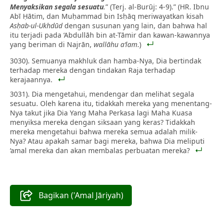
Menyaksikan segala sesuatu
.
” (Terj. al-Burūj: 4-9).” (HR. Ibnu
Abī Ḥātim, dan Muḥammad bin Isḥāq meriwayatkan kisah
Asḥab-ul-Ukhdūd
dengan susunan yang lain, dan bahwa hal
itu terjadi pada ‘Abdullāh bin at-Tāmir dan kawan-kawannya
yang beriman di Najrān,
wallāhu a‘lam
.)
3030). Semuanya makhluk dan hamba-Nya, Dia bertindak
terhadap mereka dengan tindakan Raja terhadap
kerajaannya.
3031). Dia mengetahui, mendengar dan melihat segala
sesuatu. Oleh karena itu, tidakkah mereka yang menentang-
Nya takut jika Dia Yang Maha Perkasa lagi Maha Kuasa
menyiksa mereka dengan siksaan yang keras? Tidakkah
mereka mengetahui bahwa mereka semua adalah milik-
Nya? Atau apakah samar bagi mereka, bahwa Dia meliputi
‘amal mereka dan akan membalas perbuatan mereka?
Bagikan ('Amal Jāriyah)