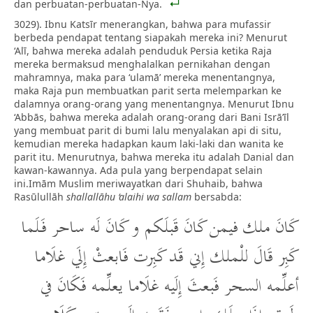
dan perbuatan-perbuatan-Nya.
3029). Ibnu Katsīr menerangkan, bahwa para mufassir
berbeda pendapat tentang siapakah mereka ini? Menurut
‘Alī, bahwa mereka adalah penduduk Persia ketika Raja
mereka bermaksud menghalalkan pernikahan dengan
mahramnya, maka para ‘ulamā’ mereka menentangnya,
maka Raja pun membuatkan parit serta melemparkan ke
dalamnya orang-orang yang menentangnya. Menurut Ibnu
‘Abbās, bahwa mereka adalah orang-orang dari Bani Isrā’īl
yang membuat parit di bumi lalu menyalakan api di situ,
kemudian mereka hadapkan kaum laki-laki dan wanita ke
parit itu. Menurutnya, bahwa mereka itu adalah Danial dan
kawan-kawannya. Ada pula yang berpendapat selain
ini.Imām Muslim meriwayatkan dari Shuhaib, bahwa
Rasūlullāh
shallallāhu ‘alaihi wa sallam
bersabda:
كَانَ ملك فيمن كَانَ قَبلَكم و كَانَ لَه ساحر فَلَما
كَبِر قَالَ للْملك إِني قَد كَبِرت فَابعثْ إِلَي غلَاما
أعلِّمه السحر فَبعثَ إِلَيه غلَاما يعلِّمه فَكَانَ في