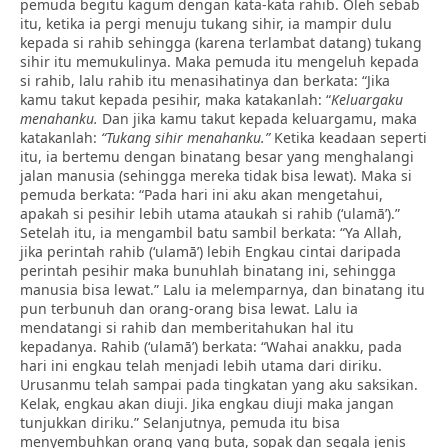
pemuda begitu kagum dengan kata-kata rahib. Oleh sebab
itu, ketika ia pergi menuju tukang sihir, ia mampir dulu
kepada si rahib sehingga (karena terlambat datang) tukang
sihir itu memukulinya. Maka pemuda itu mengeluh kepada
si rahib, lalu rahib itu menasihatinya dan berkata: “Jika
kamu takut kepada pesihir, maka katakanlah: “
Keluargaku
menahanku.
Dan jika kamu takut kepada keluargamu, maka
katakanlah:
“Tukang sihir menahanku.”
Ketika keadaan seperti
itu, ia bertemu dengan binatang besar yang menghalangi
jalan manusia (sehingga mereka tidak bisa lewat). Maka si
pemuda berkata: “Pada hari ini aku akan mengetahui,
apakah si pesihir lebih utama ataukah si rahib (‘ulamā’).”
Setelah itu, ia mengambil batu sambil berkata: “Ya Allah,
jika perintah rahib (‘ulamā’) lebih Engkau cintai daripada
perintah pesihir maka bunuhlah binatang ini, sehingga
manusia bisa lewat.” Lalu ia melemparnya, dan binatang itu
pun terbunuh dan orang-orang bisa lewat. Lalu ia
mendatangi si rahib dan memberitahukan hal itu
kepadanya. Rahib (‘ulamā’) berkata: “Wahai anakku, pada
hari ini engkau telah menjadi lebih utama dari diriku.
Urusanmu telah sampai pada tingkatan yang aku saksikan.
Kelak, engkau akan diuji. Jika engkau diuji maka jangan
tunjukkan diriku.” Selanjutnya, pemuda itu bisa
menyembuhkan orang yang buta, sopak dan segala jenis