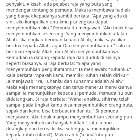
penyakit. Alkisah, ada pejabat raja yang buta yang
mendengar tentang si pemuda. Maka ia membawa hadiah
yang banyak kepadanya sambil berkata: “Apa yang ada di
sini, aku kumpulkan untukmu jika engkau dapat
menyembuhkan aku.” Pemuda itu menjawab: “Aku tidak bisa
menyembuhkan seseorang. Yang menyembuhkan adalah
Allah. Jika engkau beriman kepada Allah, maka saya akan
berdoa kepada Allah, agar Dia menyembuhkanmu.” Lalu ia
beriman kepada Allah, dan Allah menyembuhkannya.
Kemudian ia datang kepada raja dan duduk di sisinya
seperti biasanya. Si raja berkata: ”Siapa yang
menyembuhkan penglihatanmu?” Ia menjawab: “Tuhanku.”
Raja berkata: “Apakah kamu memiliki Tuhan selain diriku?”
Ia menjawab: “Ya, Tuhanku dan Tuhanmu adalah Allah.”
Maka Raja menangkapnya dan terus-menerus menyiksanya
sampai ia menunjukkan kepada si pemuda. Pemuda itu pun
didatangkan. Si raja berkata: “Wahai anakku, sihirmu telah
sampai pada tingkat kamu bisa menyembuhkan orang buta,
sopak dan kamu bisa berbuat ini dan itu.” Si pemuda
menjawab: “Aku tidak mampu menyembuhkan seorang pun.
Yang menyembuhkan hanyalah Allah.” Lalu ia pun
ditangkap dan terus disiksa sehingga ia menunjukkan
kepada rahib (‘ulamā’). Maka rahib (‘ulamā’) itu pun