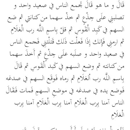
قَالَ و ما هو قَالَ تجمع الناس في صعيد واحد و
تصلبنِي علَى جِذْعٍ ثم خذْ سهما من كنانتي ثم ضع
السهم في كَبِد الْقَوسِ ثم قلْ بِاسمِ اللَّه رب الْغلَامِ
ثم ارمنِي فَإِنك إِذَا فَعلْت ذَلك قَتلْتنِي فَجمع الناس
في صعيد واحد و صلَبه علَى جِذْعٍ ثم أَخذَ سهما
من كنانته ثم وضع السهم في كَبد الْقَوسِ ثم قَالَ
بِاسمِ اللَّه رب اْلغلَامِ ثم رماه فَوقَع السهم في صدغه
فَوضع يده في صدغه في موضعِ السهمِ فَمات فَقَالَ
الناس آمنا بِرب الْغلَامِ آمنا بِرب الْغلَامِ آمنا بِرب
الْغلَامِ