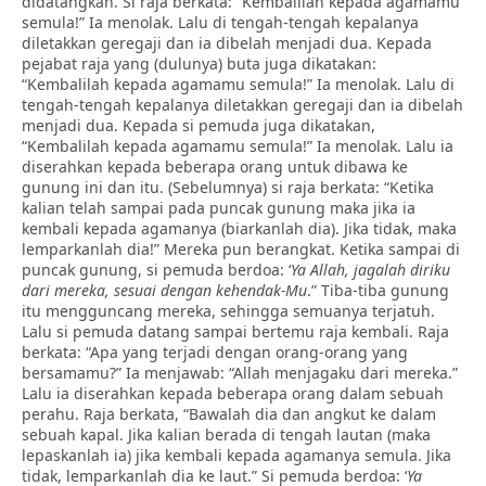
didatangkan. Si raja berkata: “Kembalilah kepada agamamu
semula!” Ia menolak. Lalu di tengah-tengah kepalanya
diletakkan geregaji dan ia dibelah menjadi dua. Kepada
pejabat raja yang (dulunya) buta juga dikatakan:
“Kembalilah kepada agamamu semula!” Ia menolak. Lalu di
tengah-tengah kepalanya diletakkan geregaji dan ia dibelah
menjadi dua. Kepada si pemuda juga dikatakan,
“Kembalilah kepada agamamu semula!” Ia menolak. Lalu ia
diserahkan kepada beberapa orang untuk dibawa ke
gunung ini dan itu. (Sebelumnya) si raja berkata: “Ketika
kalian telah sampai pada puncak gunung maka jika ia
kembali kepada agamanya (biarkanlah dia). Jika tidak, maka
lemparkanlah dia!” Mereka pun berangkat. Ketika sampai di
puncak gunung, si pemuda berdoa: ‘
Ya Allah,
jagalah diriku
dari mereka, sesuai dengan kehendak-Mu
.” Tiba-tiba gunung
itu mengguncang mereka, sehingga semuanya terjatuh.
Lalu si pemuda datang sampai bertemu raja kembali. Raja
berkata: “Apa yang terjadi dengan orang-orang yang
bersamamu?” Ia menjawab: “Allah menjagaku dari mereka.”
Lalu ia diserahkan kepada beberapa orang dalam sebuah
perahu. Raja berkata, “Bawalah dia dan angkut ke dalam
sebuah kapal. Jika kalian berada di tengah lautan (maka
lepaskanlah ia) jika kembali kepada agamanya semula. Jika
tidak, lemparkanlah dia ke laut.” Si pemuda berdoa: ‘
Ya