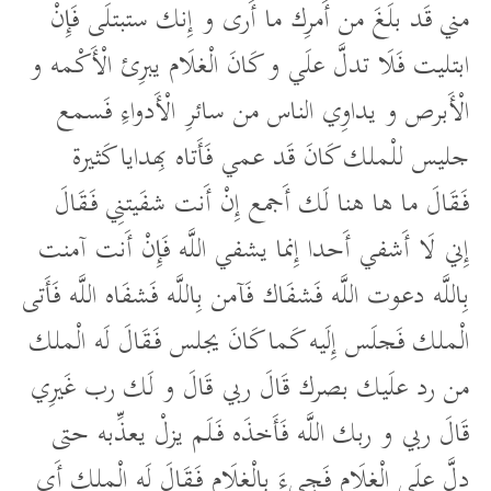
مني قَد بلَغَ من أَمرِك ما أَرى و إِنك ستبتلَى فَإِنْ
ابتليت فَلَا تدلَّ علَي و كَانَ الْغلَام يبرِئ الْأَكْمه و
الْأَبرص و يداوِي الناس من سائرِ الْأَدواءِ فَسمع
جليس للْملك كَانَ قَد عمي فَأَتاه بِهدايا كَثيرة
فَقَالَ ما ها هنا لَك أَجمع إِنْ أَنت شفَيتنِي فَقَالَ
إِني لَا أَشفي أَحدا إِنما يشفي اللَّه فَإِنْ أَنت آمنت
بِاللَّه دعوت اللَّه فَشفَاك فَآمن بِاللَّه فَشفَاه اللَّه فَأَتى
الْملك فَجلَس إِلَيه كَما كَانَ يجلس فَقَالَ لَه الْملك
من رد علَيك بصرك قَالَ ربي قَالَ و لَك رب غَيرِي
قَالَ ربي و ربك اللَّه فَأَخذَه فَلَم يزلْ يعذِّبه حتى
دلَّ علَى الْغلَامِ فَجِيءَ بِالْغلَامِ فَقَالَ لَه الْملك أَي