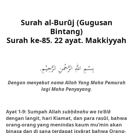
Surah al-Burūj (Gugusan
Bintang)
Surah ke-85. 22 ayat. Makkiyyah
بِسْمِ اللهِ الرَّحْمنِ الرَّحِيْمِ.
Dengan menyebut nama Allah Yang Maha Pemurah
lagi Maha Penyayang
.
Ayat 1-9: Sumpah Allah
subḥānahu wa ta‘ālā
dengan langit, hari Kiamat, dan para rasūl, bahwa
orang-orang yang menindas kaum mu’min akan
binasa dan di sana terdapat isyārat bahwa Orang-