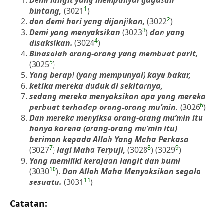
1
bintang,
(3021
)
2
dan demi hari yang dijanjikan,
(3022
)
3
Demi yang menyaksikan
(3023
)
dan yang
4
disaksikan.
(3024
)
Binasalah orang-orang yang membuat parit,
5
(3025
)
Yang berapi (yang mempunyai) kayu bakar,
ketika mereka duduk di sekitarnya,
sedang mereka menyaksikan apa yang mereka
6
perbuat terhadap orang-orang mu’min.
(3026
)
Dan mereka menyiksa orang-orang mu’min itu
hanya karena (orang-orang mu’min itu)
beriman kepada Allah Yang Maha Perkasa
7
8
9
(3027
)
lagi Maha Terpuji,
(3028
) (3029
)
Yang memiliki kerajaan langit dan bumi
10
(3030
).
Dan Allah Maha Menyaksikan segala
11
sesuatu.
(3031
)
Catatan: