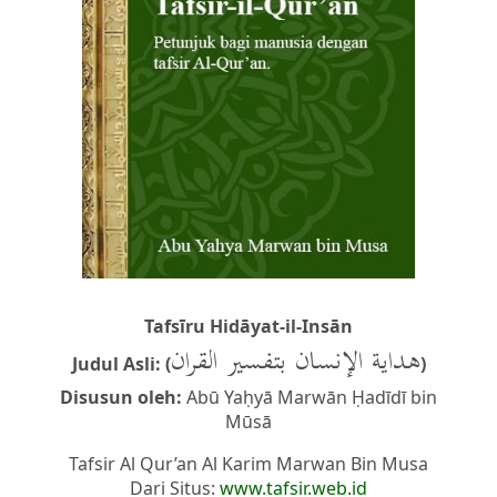
Tafsīru Hidāyat-il-Insān
هداية الإنسان بتفسير القران
Judul Asli: (
)
Disusun oleh:
Abū Yaḥyā Marwān Ḥadīdī bin
Mūsā
Tafsir Al Qur’an Al Karim Marwan Bin Musa
Dari Situs:
www.tafsir.web.id