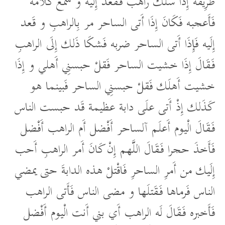
طَرِيقه إِذَا سلَك راهب فَقَعد إِلَيه و سمع كَلَامه
فَأَعجبه فَكَانَ إِذَا أَتى الساحر مر بِالراهبِ و قَعد
إِلَيه فَإِذَا أَتى الساحر ضربه فَشكَا ذَلك إِلَى الراهبِ
فَقَالَ إِذَا خشيت الساحر فَقلْ حبسنِي أَهلي و إِذَا
خشيت أَهلَك فَقلْ حبسنِي الساحر فَبينما هو
كَذَلك إِذْ أَتى علَى دابة عظيمة قَد حبست الناس
فَقَالَ الْيوم أَعلَم آلساحر أَفْضل أَم الراهب أَفْضل
فَأَخذَ حجرا فَقَالَ اللَّهم إِنْ كَانَ أَمر الراهبِ أَحب
إِلَيك من أَمرِ الساحرِ فَاقْتلْ هذه الدابةَ حتى يمضي
الناس فَرماها فَقَتلَها و مضى الناس فَأَتى الراهب
فَأَخبره فَقَالَ لَه الراهب أَي بني أَنت الْيوم أَفْضل