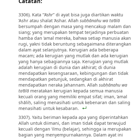
Catatan:
3306). Kata “
‘Ashr
” di ayat bisa juga diartikan waktu
‘Ashr atau shalat ‘Ashar. Allah
subḥānahu wa ta‘ālā
bersumpah dengan masa yang mencakup malam dan
siang; yang merupakan tempat terjadinya perbuatan
hamba dan ‘amal mereka, bahwa setiap manusia akan
rugi, yakni tidak beruntung sebagaimana diterangkan
dalam ayat selanjutnya. Kerugian ada beberapa
macam; ada kerugian yang mutlak dan ada kerugian
yang hanya sebagiannya saja. Kerugian yang mutlak
adalah kerugian di dunia dan akhirat; di dunia
mendapatkan kesengsaraan, kebingungan dan tidak
mendapatkan petunjuk, sedangkan di akhirat
mendapatkan neraka Jahannam. Allah
subḥānahu wa
ta‘ālā
meratakan kerugian kepada semua manusia
kecuali orang yang memiliki empat sifat; iman, ‘amal
shāliḥ, saling menasihati untuk kebenaran dan saling
menasihati untuk kesabaran.
3307). Yaitu beriman kepada apa yang diperintahkan
Allah untuk diimani, dan iman tidak dapat terwujud
kecuali dengan ‘ilmu (belajar), sehingga ia merupakan
bagian yang menyempurnakannya. Dalam ayat ini