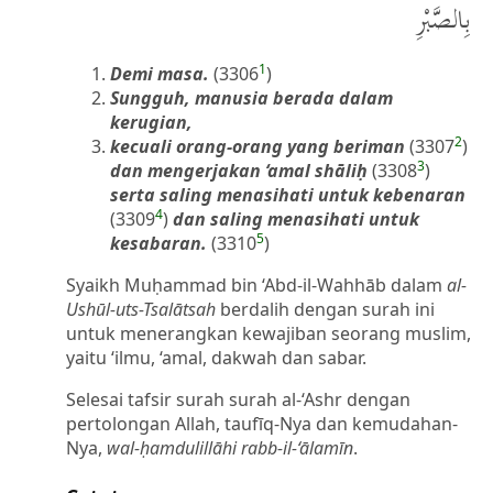
بِالصَّبْرِ
1
Demi masa.
(3306
)
Sungguh, manusia berada dalam
kerugian,
2
kecuali orang-orang yang beriman
(3307
)
3
dan mengerjakan ‘amal shāliḥ
(3308
)
serta saling menasihati untuk kebenaran
4
(3309
)
dan saling menasihati untuk
5
kesabaran.
(3310
)
Syaikh Muḥammad bin ‘Abd-il-Wahhāb dalam
al-
Ushūl-uts-Tsalātsah
berdalih dengan surah ini
untuk menerangkan kewajiban seorang muslim,
yaitu ‘ilmu, ‘amal, dakwah dan sabar.
Selesai tafsir surah surah al-‘Ashr dengan
pertolongan Allah, taufīq-Nya dan kemudahan-
Nya,
wal-ḥamdulillāhi rabb-il-‘ālamīn
.