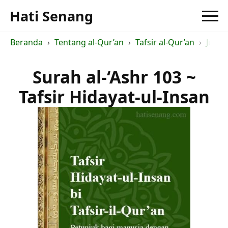
Hati Senang
Beranda
Tentang al-Qur’an
Tafsir al-Qur’an
Judul 
Surah al-‘Ashr 103 ~
Tafsir Hidayat-ul-Insan