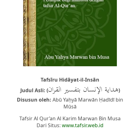
Tafsīru Hidāyat-il-Insān
هداية الإنسان بتفسير القران
Judul Asli: (
)
Disusun oleh:
Abū Yaḥyā Marwān Ḥadīdī bin
Mūsā
Tafsir Al Qur’an Al Karim Marwan Bin Musa
Dari Situs:
www.tafsir.web.id