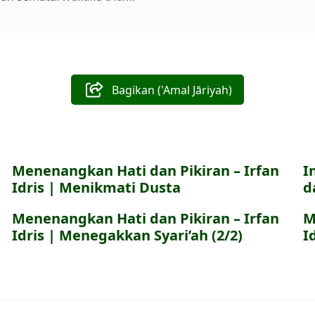
Bagikan ('Amal Jāriyah)
Menenangkan Hati dan Pikiran – Irfan
I
Idris | Menikmati Dusta
d
Menenangkan Hati dan Pikiran – Irfan
M
Idris | Menegakkan Syari’ah (2/2)
I