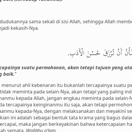
edudukannya sama sekali di sisi Allah, sehingga Allah me
jadi kekasih-Nya.
لشَّأْنُ أَنْ تُرْزَقَ حُسْنَ الْأَدَبِ
rcapainya suatu permohonan, akan tetapi tujuan yang ut
 baik.
”
h menurut ahli kebenaran itu bukanlah tercapainya suatu 
tidak meminta pada selain-Nya, akan tetapi yang paling i
nmu kepada Allah, jangan engkau meminta pada selain-N
da tercapainya keinginanmu itu saja, akan tetapi permohon
nmu kepada-Nya, dengan melaksanakan dan meyakini seca
mikian ini adalah sebagai bentuk tata krama yang bagus da
ercapai, maka jangan berkeyakinan bahwa ketercapaian h
llah semata.
Wallāhu a‘lam.