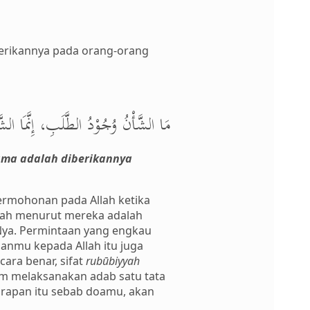
mberikannya pada orang-orang
مَا الشَّأْنُ وُجُوْدُ الطَّلَبِ، إِنَّمَا ا.
ama adalah diberikannya
permohonan pada Allah ketika
ndah menurut mereka adalah
ya. Permintaan yang engkau
anmu kepada Allah itu juga
ra benar, sifat
rubūbiyyah
lam melaksanakan adab satu tata
arapan itu sebab doamu, akan