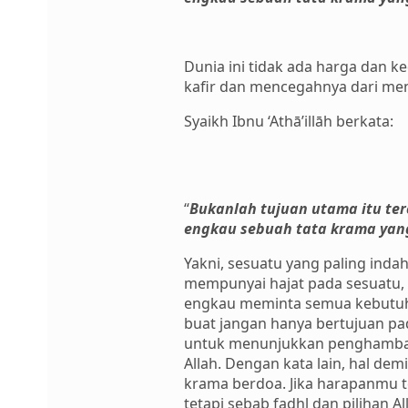
Dunia ini tidak ada harga dan k
kafir dan mencegahnya dari men
Syaikh Ibnu ‘Athā’illāh berkata:
“
Bukanlah tujuan utama itu te
engkau sebuah tata krama yang
Yakni, sesuatu yang paling inda
mempunyai hajat pada sesuatu, 
engkau meminta semua kebutuha
buat jangan hanya bertujuan pa
untuk menunjukkan penghambaa
Allah. Dengan kata lain, hal de
krama berdoa. Jika harapanmu t
tetapi sebab fadhl dan pilihan A