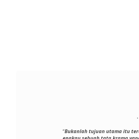
ِ
“
Bukanlah tujuan utama itu te
engkau sebuah tata krama yan