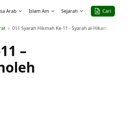
sa Arab
Islam Am
Sejarah
Cari
rat
011 Syarah Hikmah Ke-11 - Syarah al-Hikam - KH. Sho
11 –
holeh