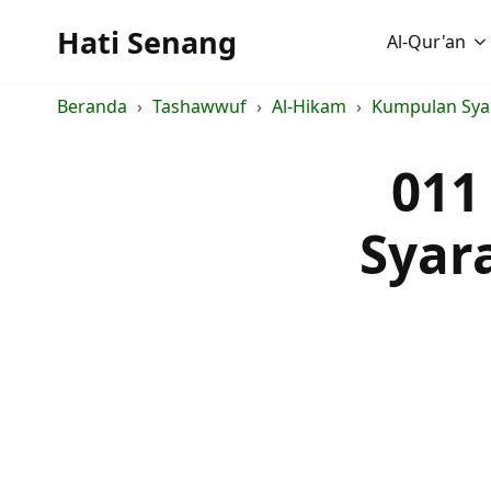
Hati Senang
Al-Qur'an
Beranda
Tashawwuf
Al-Hikam
Kumpulan Syar
011
Syar