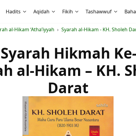
Hadits
Aqidah
Fikih
Tashawwuf
Baha
ah al-Hikam ‘Atha’iyyah
Syarah al-Hikam - KH. Sholeh Da
 Syarah Hikmah Ke-
ah al-Hikam – KH. S
Darat