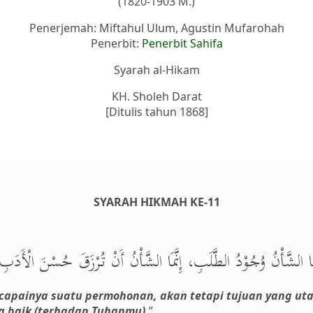
(1820-1903 M.)
Penerjemah: Miftahul Ulum, Agustin Mufarohah
Penerbit:
Penerbit Sahifa
Syarah al-Hikam
KH. Sholeh Darat
[Ditulis tahun 1868]
SYARAH HIKMAH KE-11
َا الشَّأْنُ وُجُوْدُ الطَّلَبِ، إِنَّمَا الشَّأْنُ أَنْ تُرْزَقَ حُسْنَ الْأَدَب
rcapainya suatu permohonan, akan tetapi tujuan yang ut
g baik (terhadap Tuhanmu).
”