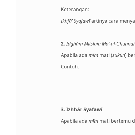
Keterangan:
Ikhfā’ Syafawī
artinya cara menya
2.
Idghām Mitslain Ma‘-al-Ghunna
Apabila ada
mīm
mati (
sukūn
) b
Contoh:
3. Izhhār Syafawī
Apabila ada
mīm
mati bertemu de