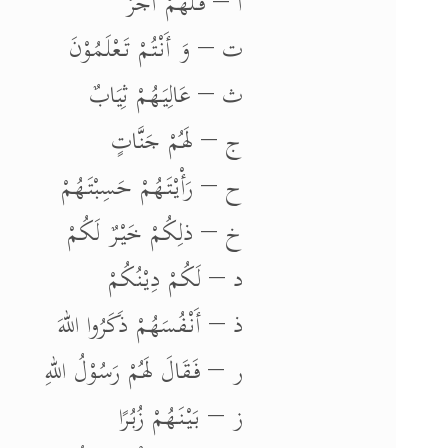
أَ – فَلَهُمْ أَجْرٌ
ت – وَ أَنْتُمْ تَعْلَمُوْنَ
ث – عَالِيَهُمْ ثِيَابٌ
ج – لَهُمْ جَنَّاتٍ
ح – رَأْيْتَهُمْ حَسِبْتَهُمْ
خ – ذلِكُمْ خَيْرٌ لَكُمْ
د – لَكُمْ دِيْنُكُمْ
ذ – أَنْفُسَهُمْ ذَكَرُوا اللهَ
ر – فَقَالَ لَهُمْ رَسُوْلُ اللهِ
ز – بَيْنَهُمْ زُبُرًا