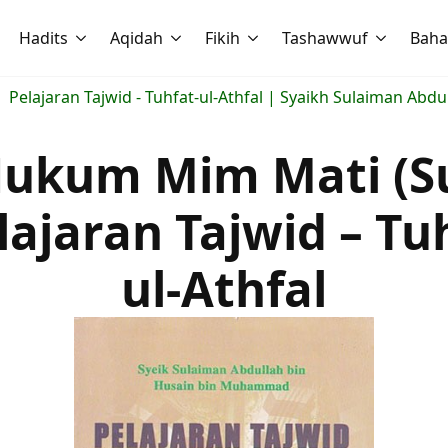
Hadits
Aqidah
Fikih
Tashawwuf
Baha
Pelajaran Tajwid - Tuhfat-ul-Athfal | Syaikh Sulaiman A
Hukum Mim Mati (S
lajaran Tajwid – Tu
ul-Athfal