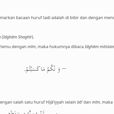
markan bacaan huruf tadi adalah di bibir dan dengan me
h
(
Idghām Shaghīr
).
ertemu dengan
mīm
, maka hukumnya dibaca
Idghām mitslai
– وَ لَكُمْ مَا كَسَبْتُمْ.
ngan salah satu huruf Hijā’iyyah selain
bā’
dan
mīm
, maka