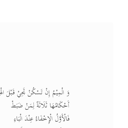
وَ الْمِيْمُ إِنْ تَسْكُنْ تَجِيْ قَبْلَ الْه
أَحْكَامُهَا ثَلَاثَةٌ لِمَنْ ضَبَطْ
فَالْأَوَّلُ الْإِخْفَاءُ عِنْدَ الْبَاءِ