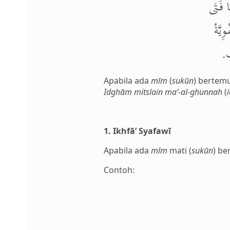
ا فَتَى
يَّةْ
ِفِ
Apabila ada
mīm
(
sukūn
) bertem
Idghām mitslain ma‘-al-ghunnah
(
1. Ikhfā’ Syafawī
Apabila ada
mīm
mati (
sukūn
) b
Contoh: