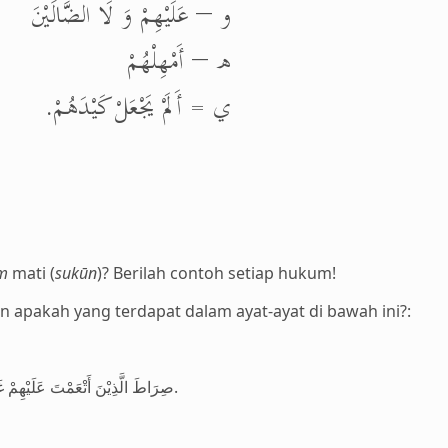
و – عَلَيْهِمْ وَ لَا الضَّالِّيْنَ
ه – أَمْهِلْهُمْ
ي = أَلَمْ يَجْعَلْ كَيْدَهُمْ.
m
mati (
sukūn
)? Berilah contoh setiap hukum!
n apakah yang terdapat dalam ayat-ayat di bawah ini?:
صِرَاطَ الَّذِيْنَ أَتْعَمْتَ عَلَيْهِمْ غَيْرِ الْمَغْضُوْبِ عَلَيْهِمْ وَ لَا الضَّالِّيْنَ.