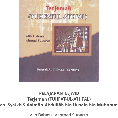
PELAJARAN TAJWĪD
Terjemah (TUḤFAT-UL-ATHFĀL)
eh: Syaikh Sulaimān ‘Abdullāh bin Ḥusain bin Muḥam
Alih Bahasa: Achmad Sunarto