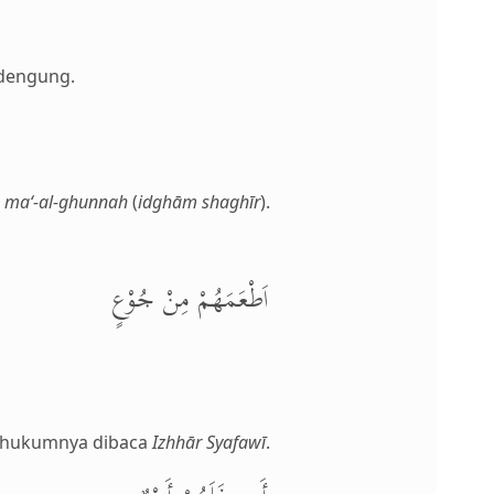
ndengung.
n ma‘-al-ghunnah
(
idghām shaghīr
).
اَطْعَمَهُمْ مِنْ جُوْعٍ
 hukumnya dibaca
Izhhār Syafawī
.