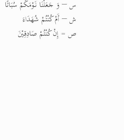
س – وَ جَعَلْنَا نَوْمَكُمْ سُبَاتًا
ش – أَمْ كُنْتُمْ شُهَدَاءَ
ص = إِنْ كُنْتُمْ صَادِقِيْنَ