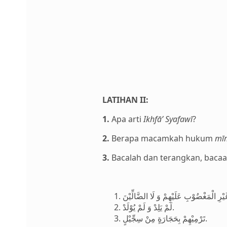
LATIHAN II:
1.
Apa arti
Ikhfā’ Syafawī
?
2.
Berapa macamkah hukum
mī
3.
Bacalah dan terangkan, bacaa
لَمْ يَلِدْ وَ لَمْ يُوْلَدْ.
تَرْمِيْهِمْ بِحَجَارَةٍ مِنْ سِجِّيْلٍ.