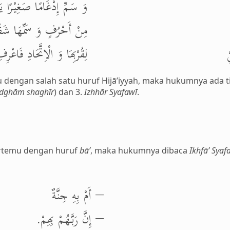
وَ سَمِّ إِدْغَامًا صَغِيْرًا يَ
مِنْ أَحْرُفٍ وَ سَمِّهَا شَفْوِ
ْ
لِقُرْبِهَا وَ الْاِتَّحَادِ فَاعْر.
u dengan salah satu huruf Hijā’iyyah, maka hukumnya ada t
idghām shaghīr
) dan 3.
Izhhār Syafawī
.
ertemu dengan huruf
bā’
, maka hukumnya dibaca
Ikhfā’ Syaf
– أَمْ بِهِ جِنَّةٌ
– إِنَّ رَبَّهُمْ بِهِمْ.