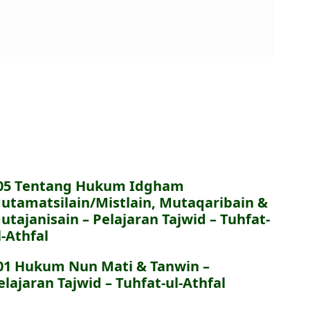
05 Tentang Hukum Idgham
utamatsilain/Mistlain, Mutaqaribain &
utajanisain – Pelajaran Tajwid – Tuhfat-
l-Athfal
01 Hukum Nun Mati & Tanwin –
elajaran Tajwid – Tuhfat-ul-Athfal