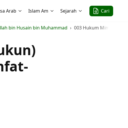
sa Arab
Islam Am
Sejarah
Cari
bdullah bin Husain bin Muhammad
003 Hukum Mim Mati (Suku
ukun)
hfat-