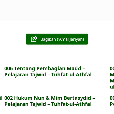
Bagikan ('Amal Jāriyah)
006 Tentang Pembagian Madd –
0
Pelajaran Tajwid – Tuhfat-ul-Athfal
M
M
u
l
002 Hukum Nun & Mim Bertasydid –
0
Pelajaran Tajwid – Tuhfat-ul-Athfal
P