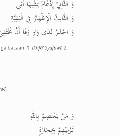
وَ الثَّانِيْ إِدْغَامٌ بِمِثْلِهَا أَتَى
وَ الثَّالِثُ الْإِظْهَارُ فِي الْبَقِيَّةِ
وَ احْذَرْ لَدَى وَاوٍ وَفَا أَنْ تَخْتَفِي
iga bacaan: 1.
Ikhfā’ Syafawī
; 2.
awī
.
وَ مَنْ يَعْتَصِمْ بِاللهِ
تَرْمِيْهِمْ بِحِجَارَةٍ