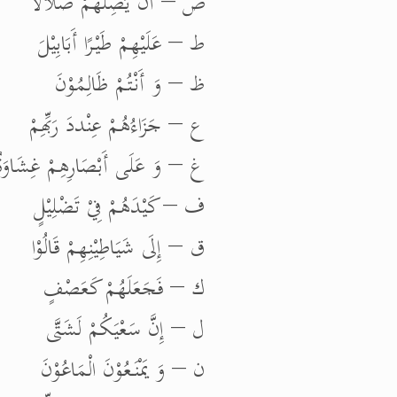
ض – أَنْ يُضِلَّهُمْ ضَلَالًا
ط – عَلَيْهِمْ طَيْرًا أَبَابِيْلَ
ظ – وَ أَنْتُمْ ظَالِمُوْنَ
ع – جَزَاءُهُمْ عِنْددَ رَبِّهِمْ
غ – وَ عَلَى أَبْصَارِهِمْ غِشَاوَةٌ
ف – كَيْدَهُمْ فِيْ تَضْلِيْلٍ
ق – إِلَى شَيَاطِيْنِهِمْ قَالُوْا
ك – فَجَعَلَهُمْ كَعَصْفٍ
ل – إِنَّ سَعْيَكُمْ لَشَتَّى
ن – وَ يَمْنَعُوْنَ الْمَاعُوْنَ