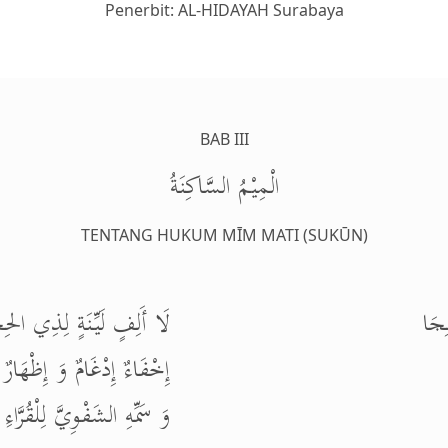
Penerbit: AL-HIDAYAH Surabaya
BAB III
الْمِيْمُ السَّاكِنَةُ
TENTANG HUKUM MĪM MATI (SUKŪN)
ِجَا
لَا أَلِفٍ لَيِّنَةٍ لِذِي الحِ
إِخْفَاءٌ إِدْغَامٌ وَ إِظْهَارٌ
وَ سَمِّهِ الشَفْوِيَّ لِلْقُرَّاءِ