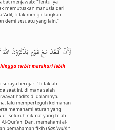
habat menjawab: “Tentu, ya
idak memutuskan manusia dari
‘Adil, tidak menghilangkan
n demi sesuatu yang lain.”
لَأَنْ أَقْعُدَ مَعَ قَوْمٍ يَذْكُرُوْنَ اللهَ
 hingga terbit matahari lebih
seraya berujar: “Tidaklah
a saat ini, di mana salah
wayat hadits di dalamnya.
sama, lalu memperteguh keimanan
 serta memahami aturan yang
kuri seluruh nikmat yang telah
 Al-Qur’an. Dan, memahami al-
kan pemahaman fikih (
fiqhiyyah
).”