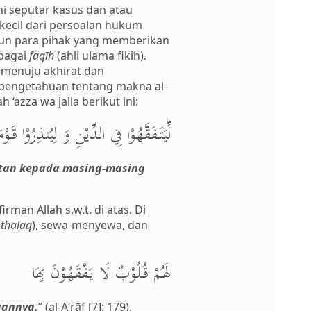
ni seputar kasus dan atau
erkecil dari persoalan hukum
un para pihak yang memberikan
ebagai
faqīh
(ahli ulama fikih).
n menuju akhirat dan
pengetahuan tentang makna al-
‘azza wa jalla berikut ini:
لِّيَتَفَقَّهُوْا فِي الدِّيْنِ وَ لِيُنذِرُوْا قَوْم
tan kepada masing-masing
man Allah s.w.t. di atas. Di
(
thalaq
), sewa-menyewa, dan
لَهُمْ قُلُوْبٌ لَا يَفْقَهُوْنَ بِهَا
gannya.
” (al-A‘rāf [7]: 179).