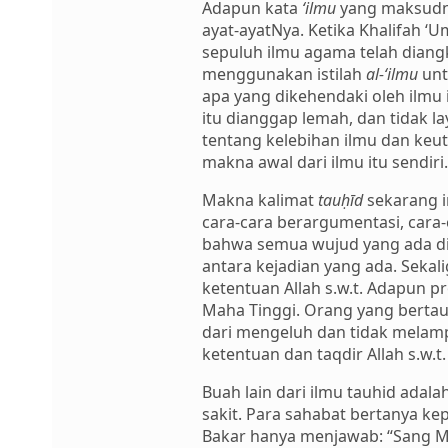
Adapun kata
‘ilmu
yang maksudny
ayat-ayatNya. Ketika Khalifah ‘
sepuluh ilmu agama telah diangk
menggunakan istilah
al-‘ilmu
unt
apa yang dikehendaki oleh ilm
itu dianggap lemah, dan tidak l
tentang kelebihan ilmu dan ke
makna awal dari ilmu itu sendiri.
Makna kalimat
tauḥīd
sekarang i
cara-cara berargumentasi, cara
bahwa semua wujud yang ada di a
antara kejadian yang ada. Sekal
ketentuan Allah s.w.t. Adapun pr
Maha Tinggi. Orang yang bertauh
dari mengeluh dan tidak melam
ketentuan dan taqdir Allah s.w.t.
Buah lain dari ilmu tauhid adala
sakit. Para sahabat bertanya ke
Bakar hanya menjawab: “Sang Mah