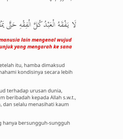
لَا يَفْقَهُ الْعَبْدُ كُلَّ الْفِقْهِ حَتَّى ي
 manusia lain mengenal wujud
etunjuk yang mengarah ke sana
“Setelah itu, hamba dimaksud
mahami kondisinya secara lebih
hud terhadap urusan dunia,
 beribadah kepada Allah s.w.t.,
, dan selalu menasihati kaum
yang hanya bersungguh-sungguh