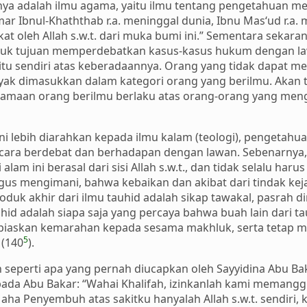
a adalah ilmu agama, yaitu ilmu tentang pengetahuan meng
Umar Ibnul-Khaththab r.a. meninggal dunia, Ibnu Mas‘ud r.a.
at oleh Allah s.w.t. dari muka bumi ini.” Sementara sekar
uk tujuan memperdebatkan kasus-kasus hukum dengan la
u itu sendiri atas keberadaannya. Orang yang tidak dapa
ayak dimasukkan dalam kategori orang yang berilmu. Akan t
utamaan orang berilmu berlaku atas orang-orang yang men
ni lebih diarahkan kepada ilmu kalam (teologi), pengetah
-cara berdebat dan berhadapan dengan lawan. Sebenarnya,
lam ini berasal dari sisi Allah s.w.t., dan tidak selalu ha
igus mengimani, bahwa kebaikan dan akibat dari tindak ke
oduk akhir dari ilmu tauhid adalah sikap tawakal, pasrah d
id adalah siapa saja yang percaya bahwa buah lain dari t
piaskan kemarahan kepada sesama makhluk, serta tetap me
5
 (140
).
h seperti apa yang pernah diucapkan oleh Sayyidina Abu Bak
pada Abu Bakar: “Wahai Khalifah, izinkanlah kami memangg
a Penyembuh atas sakitku hanyalah Allah s.w.t. sendiri, k