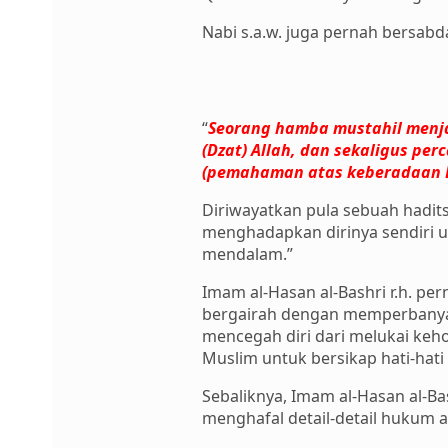
Nabi s.a.w. juga pernah bersabd
“
Seorang hamba mustahil menja
(Dzat) Allah, dan sekaligus pe
(pemahaman atas keberadaan D
Diriwayatkan pula sebuah hadit
menghadapkan dirinya sendiri u
mendalam.”
Imam al-Hasan al-Bashri r.h. pe
bergairah dengan memperbanyak 
mencegah diri dari melukai keh
Muslim untuk bersikap hati-hati 
Sebaliknya, Imam al-Hasan al-B
menghafal detail-detail hukum