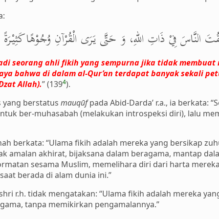
a:
َمْقُتَ النَّاسَ فِيْ ذَاتِ اللهِ، وَ حَتَّى يَرَى الْقُرْآنِ وُجُوْهًا كَثِيْرَةً
di seorang ahli fikih yang sempurna jika tidak membuat
rcaya bahwa di dalam al-Qur’an terdapat banyak sekali p
4
zat Allah).
” (139
).
s yang berstatus
mauqūf
pada Abid-Darda’ r.a., ia berkata: 
ntuk ber-muhasabah (melakukan introspeksi diri), lalu me
rnah berkata: “Ulama fikih adalah mereka yang bersikap zu
amalan akhirat, bijaksana dalam beragama, mantap dalam
ormatan sesama Muslim, memelihara diri dari harta mereka
saat berada di alam dunia ini.”
ashri r.h. tidak mengatakan: “Ulama fikih adalah mereka 
 agama, tanpa memikirkan pengamalannya.”