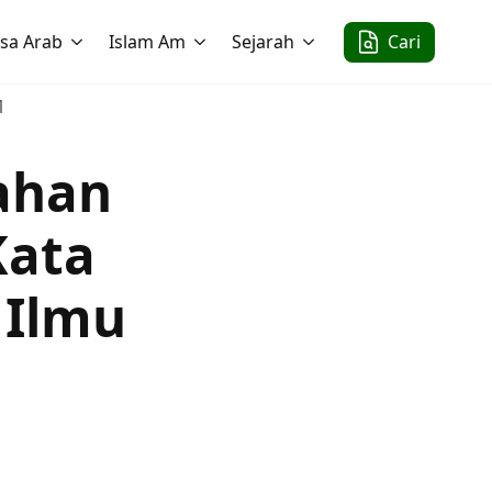
sa Arab
Islam Am
Sejarah
Cari
1
ahan
Kata
 Ilmu