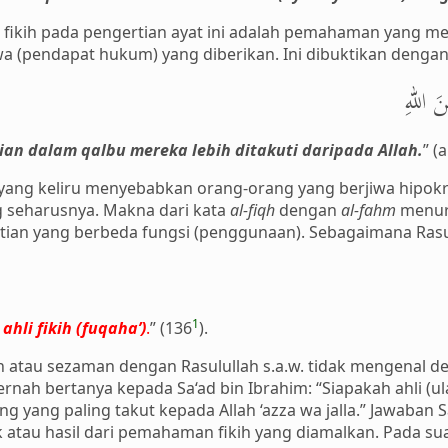
u fikih pada pengertian ayat ini adalah pemahaman yang 
 (pendapat hukum) yang diberikan. Ini dibuktikan dengan f
نَ اللهِ
an dalam qalbu mereka lebih ditakuti daripada Allah.
” (
ang keliru menyebabkan orang-orang yang berjiwa hipokrit
g seharusnya. Makna dari kata
al-fiqh
dengan
al-fahm
menuru
tian yang berbeda fungsi (penggunaan). Sebagaimana Rasul
1
hli fikih (fuqaha’)
.
” (136
).
atau sezaman dengan Rasulullah s.a.w. tidak mengenal det
rnah bertanya kepada Sa‘ad bin Ibrahim: “Siapakah ahli (ul
g yang paling takut kepada Allah ‘azza wa jalla.” Jawaban 
tau hasil dari pemahaman fikih yang diamalkan. Pada suat