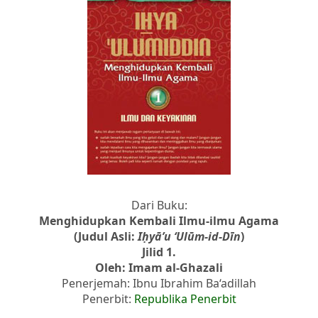
Dari Buku:
Menghidupkan Kembali Ilmu-ilmu Agama
(Judul Asli:
Iḥyā’u ‘Ulūm-id-Dīn
)
Jilid 1.
Oleh: Imam al-Ghazali
Penerjemah: Ibnu Ibrahim Ba‘adillah
Penerbit:
Republika Penerbit