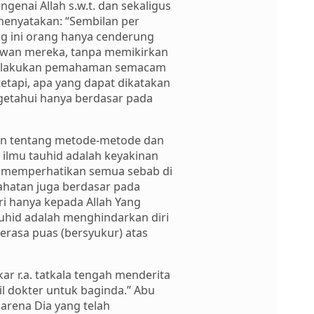
enai Allah s.w.t. dan sekaligus
 menyatakan: “Sembilan per
ang ini orang hanya cenderung
wan mereka, tanpa memikirkan
t melakukan pemahaman semacam
etapi, apa yang dapat dikatakan
getahui hanya berdasar pada
uan tentang metode-metode dan
 ilmu tauhid adalah keyakinan
rus memperhatikan semua sebab di
jahatan juga berdasar pada
iri hanya kepada Allah Yang
auhid adalah menghindarkan diri
rasa puas (bersyukur) atas
ar r.a. tatkala tengah menderita
il dokter untuk baginda.” Abu
arena Dia yang telah