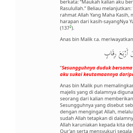
berkata: “Maukah kalian aku ber
Rasulullah.” Beliau melanjutka
rahmat Allah Yang Maha Kasih, 
harapan dari kasih-sayangNya Y
2
(137
).
Anas bin Malik r.a. meriwayatkan
 أَرْبَعَ رِقَابٍ
“
Sesungguhnya duduk bersama or
aku sukai keutamaannya dari
Anas bin Malik pun memalingkan 
majelis yang di dalamnya diguna
seorang dari kalian memberikan
Sesungguhnya yang disebut seba
dengan mengingat Allah, melalu
sudah Allah tetapkan di dalamny
Allah karuniakan kepada kita 
Qur’an serta mensyukuri segala