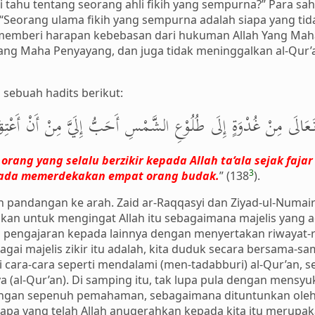
i tahu tentang seorang ahli fikih yang sempurna?” Para sa
n: “Seorang ulama fikih yang sempurna adalah siapa yang t
memberi harapan kebebasan dari hukuman Allah Yang Maha 
ang Maha Penyayang, dan juga tidak meninggalkan al-Qur’a
 sebuah hadits berikut:
 تَعَالَى مِنْ غُدْوَةٍ إِلَى طُلُوْعِ الشَّمْسِ أَحَبُّ إِلَيَّ مِنْ أَنْ أَعْتِقَ
ang yang selalu berzikir kepada Allah ta‘ala sejak fajar
3
pada memerdekakan empat orang budak.
” (138
).
pandangan ke arah. Zaid ar-Raqqasyi dan Ziyad-ul-Numairi 
kan untuk mengingat Allah itu sebagaimana majelis yang ad
 pengajaran kepada lainnya dengan menyertakan riwayat-ri
gai majelis zikir itu adalah, kita duduk secara bersama-
i cara-cara seperti mendalami (men-tadabburi) al-Qur’an,
a (al-Qur’an). Di samping itu, tak lupa pula dengan mensyu
dengan sepenuh pemahaman, sebagaimana dituntunkan oleh
 apa yang telah Allah anugerahkan kepada kita itu merupa