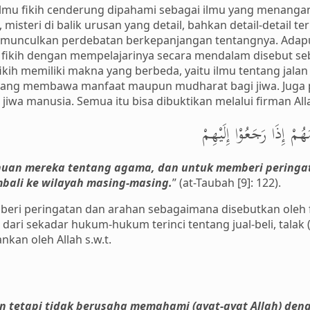
ni ilmu fikih cenderung dipahami sebagai ilmu yang menanga
misteri di balik urusan yang detail, bahkan detail-detail t
emunculkan perdebatan berkepanjangan tentangnya. Adap
 fikih dengan mempelajarinya secara mendalam disebut s
ikih memiliki makna yang berbeda, yaitu ilmu tentang jala
yang membawa manfaat maupun mudharat bagi jiwa. Juga 
iwa manusia. Semua itu bisa dibuktikan melalui firman Allah 
َهُمْ إِذَا رَجَعُوْا إِلَيْهِمْ
an mereka tentang agama, dan untuk memberi peringa
bali ke wilayah masing-masing.
” (at-Taubah [9]: 122).
beri peringatan dan arahan sebagaimana disebutkan oleh fir
h dari sekadar hukum-hukum terinci tentang jual-beli, talak 
nkan oleh Allah s.w.t.
 tetapi tidak berusaha memahami (ayat-ayat Allah) den