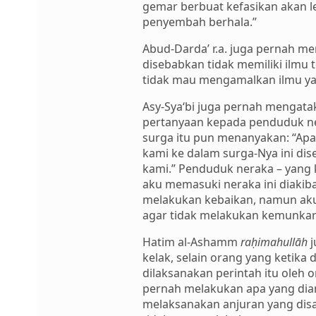
gemar berbuat kefasikan akan le
penyembah berhala.”
Abud-Darda’ r.a. juga pernah m
disebabkan tidak memiliki ilmu 
tidak mau mengamalkan ilmu yang 
Asy-Sya‘bi juga pernah mengata
pertanyaan kepada penduduk ne
surga itu pun menanyakan: “Ap
kami ke dalam surga-Nya ini di
kami.” Penduduk neraka – yang 
aku memasuki neraka ini diakib
melakukan kebaikan, namun aku
agar tidak melakukan kemunkara
Hatim al-Ashamm
raḥimahullāh
j
kelak, selain orang yang ketika
dilaksanakan perintah itu oleh
pernah melakukan apa yang dia
melaksanakan anjuran yang disa