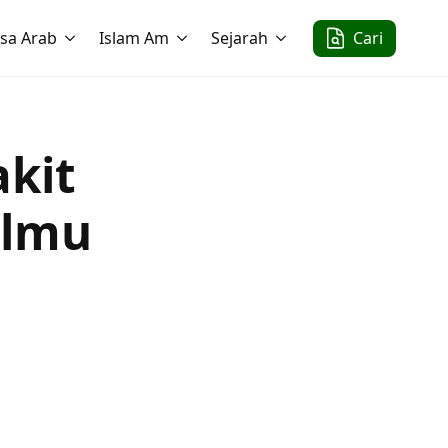
sa Arab
Islam Am
Sejarah
Cari
akit
Ilmu