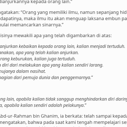
ianjurkannya kepada orang lain.”
ngatakan: “Orang yang memiliki ilmu, namun sepanjang hi
dapatinya, maka ilmu itu akan menguap laksana embun pagi
mulai memancarkan sinarnya.”
isinya mewakili apa yang telah digambarkan di atas:
njurkan kebaikan kepada orang lain, kalian menjadi tertuduh.
nakan, apa yang telah kalian anjurkan.
ang keburukan, kalian juga tertuduh.
diri dari melakukan apa yang kalian sendiri larang.
mujanya dalam nasihat.
 bagian dari pemuja dunia dan penggemarnya.
”
g lain, apabila kalian tidak sanggup menghindarkan diri darin
, apabila kalian sendiri adalah pelakunya
.”
Abd-ur-Rahman bin Ghanim, ia berkata: telah sampai kepada
 mengatakan, bahwa pada saat kami tengah mempelajari ses