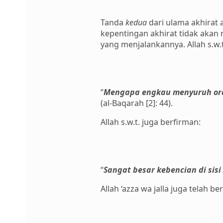
Tanda
kedua
dari ulama akhirat 
kepentingan akhirat tidak akan
yang menjalankannya. Allah s.w.t
“
Mengapa engkau menyuruh oran
(al-Baqarah [2]: 44).
Allah s.w.t. juga berfirman:
“
Sangat besar kebencian di sis
Allah ‘azza wa jalla juga telah 