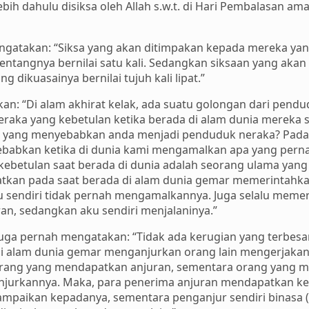
bih dahulu disiksa oleh Allah s.w.t. di Hari Pembalasan am
engatakan: “Siksa yang akan ditimpakan kepada mereka ya
tentangnya bernilai satu kali. Sedangkan siksaan yang ak
dikuasainya bernilai tujuh kali lipat.”
kan: “Di alam akhirat kelak, ada suatu golongan dari pen
raka yang kebetulan ketika berada di alam dunia mereka 
a yang menyebabkan anda menjadi penduduk neraka? Padah
sebabkan ketika di dunia kami mengamalkan apa yang pern
kebetulan saat berada di dunia adalah seorang ulama yan
atkan pada saat berada di alam dunia gemar memerintahka
 sendiri tidak pernah mengamalkannya. Juga selalu memer
n, sedangkan aku sendiri menjalaninya.”
uga pernah mengatakan: “Tidak ada kerugian yang terbesa
 di alam dunia gemar menganjurkan orang lain mengerjakan
 orang yang mendapatkan anjuran, sementara orang yang m
njurkannya. Maka, para penerima anjuran mendapatkan k
mpaikan kepadanya, sementara penganjur sendiri binasa (