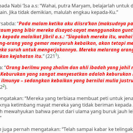
pada Nabi ‘Isa a.s: “Wahai, putra Maryam, belajarlah untuk
ain. Jika tidak demikian, malulah engkau kepada-Ku.”
rsabda: “
Pada malam ketika aku diisra’kan (maksudnya pad
 kaum yang bibir mereka disayat-sayat menggunakan gunti
epada malaikat Jibril a.s.: “Siapakah mereka itu, wahai Ji
g-orang yang gemar menyuruh kebaikan, akan tetapi me
ka suruh untuk mengerjakannya. Mereka melarang orang
1
kan kejahatan itu.
” (221
).
: “
Orang berilmu yang zhalim dan ahli ibadah yang jahi
 Keburukan yang sangat menyesatkan adalah keburukan m
lmunya – sedangkan kebaikan yang bernilai mulia justru
2
22
).
gatakan: “Mereka yang terbiasa membuat peti untuk jen
nya ketimbang mayat mereka yang tidak beriman kepada All
lah mewahyukan bahwa perut dari ulama yang buruk jauh l
”
h
juga pernah mengatakan: “Telah sampai kabar ke telinga