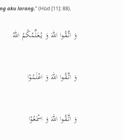
ng aku larang.
” (Hūd [11]: 88).
وَ اتَّقُوا اللهَ وَ يُعَلِّمُكُمُ اللهُ
وَ اتَّقُوا اللهَ وَ اعْلَمُوْا
وَ اتَّقُوا اللهَ وَ اسْمَعُوْا