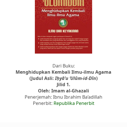
Dari Buku:
Menghidupkan Kembali Ilmu-ilmu Agama
(Judul Asli:
Iḥyā’u ‘Ulūm-id-Dīn
)
Jilid 1.
Oleh: Imam al-Ghazali
Penerjemah: Ibnu Ibrahim Ba‘adillah
Penerbit:
Republika Penerbit