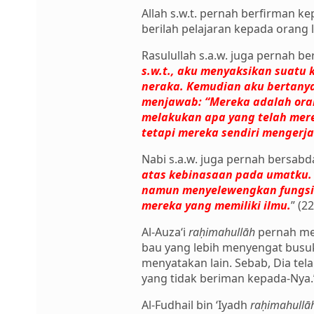
Allah s.w.t. pernah berfirman ke
berilah pelajaran kepada orang l
Rasulullah s.a.w. juga pernah be
s.w.t., aku menyaksikan suatu
neraka. Kemudian aku bertanya k
menjawab: “Mereka adalah oran
melakukan apa yang telah mere
tetapi mereka sendiri mengerja
Nabi s.a.w. juga pernah bersabda
atas kebinasaan pada umatku.
namun menyelewengkan fungsi i
mereka yang memiliki ilmu.
” (2
Al-Auza‘i
raḥimahullāh
pernah men
bau yang lebih menyengat busuk
menyatakan lain. Sebab, Dia te
yang tidak beriman kepada-Nya.
Al-Fudhail bin ‘Iyadh
raḥimahullā