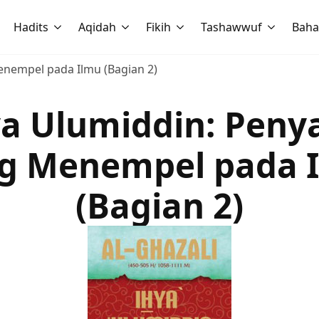
Hadits
Aqidah
Fikih
Tashawwuf
Baha
enempel pada Ilmu (Bagian 2)
a Ulumiddin: Peny
g Menempel pada 
(Bagian 2)