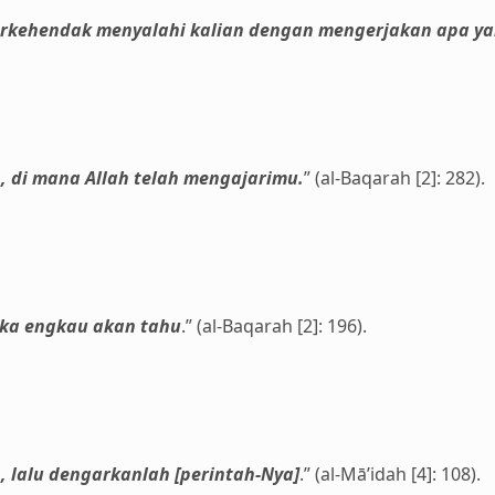
berkehendak menyalahi kalian dengan mengerjakan apa ya
, di mana Allah telah mengajarimu.
” (al-Baqarah [2]: 282).
aka engkau akan tahu
.” (al-Baqarah [2]: 196).
 lalu dengarkanlah [perintah-Nya]
.” (al-Mā’idah [4]: 108).