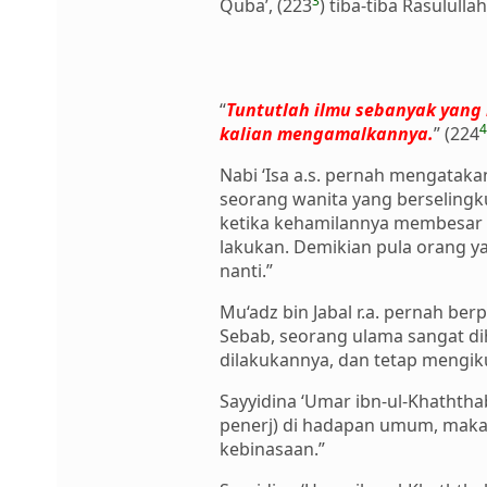
3
Quba’, (223
) tiba-tiba Rasulul
“
Tuntutlah ilmu sebanyak yang 
4
kalian mengamalkannya.
” (224
Nabi ‘Isa a.s. pernah mengatak
seorang wanita yang berselingku
ketika kehamilannya membesar s
lakukan. Demikian pula orang ya
nanti.”
Mu‘adz bin Jabal r.a. pernah ber
Sebab, seorang ulama sangat di
dilakukannya, dan tetap mengiku
Sayyidina ‘Umar ibn-ul-Khaththa
penerj) di hadapan umum, maka 
kebinasaan.”