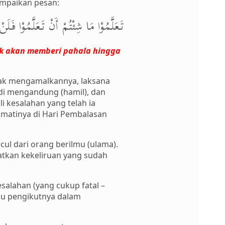
ampaikan pesan:
تَعَلَّمُوْا مَا شِئْتُمْ أَنْ تَعَلَّمُوْا فَلَ.
dak akan memberi pahala hingga
idak mengamalkannya, laksana
adi mengandung (hamil), dan
 kesalahan yang telah ia
ahmatinya di Hari Pembalasan
cul dari orang berilmu (ulama).
atkan kekeliruan yang sudah
salahan (yang cukup fatal –
au pengikutnya dalam