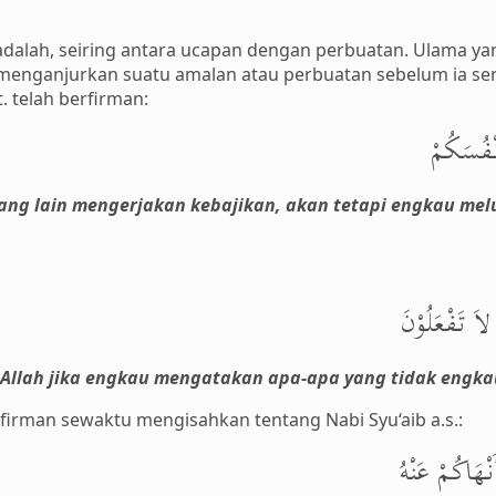
adalah, seiring antara ucapan dengan perbuatan. Ulama ya
 menganjurkan suatu amalan atau perbuatan sebelum ia se
. telah berfirman:
َنْفُسَكُمْ
g lain mengerjakan kebajikan, akan tetapi engkau melup
لاَ تَفْعَلُوْنَ
i Allah jika engkau mengatakan apa-apa yang tidak engka
berfirman sewaktu mengisahkan tentang Nabi Syu‘aib a.s.:
نْهَاكُمْ عَنْهُ