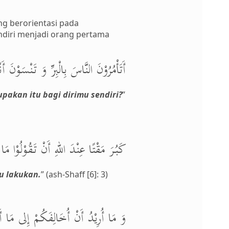
ng berorientasi pada
ndiri menjadi orang pertama
أَتَأْمُرُوْنَ النَّاسَ بِالْبِرِّ وَ تَنْسَوْنَ أ
akan itu bagi dirimu sendiri?
”
كَبُرَ مَقْتًا عِنْدَ اللهِ أَنْ تَقُوْلُوْا مَا 
u lakukan.
” (ash-Shaff [6]: 3)
وَ مَا أُرِيْدُ أَنْ أُخَالِفَكُمْ إِلى مَا أَ