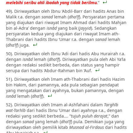
melebihi seribu ahli ibadah yang tidak berilmu.
”
49). Diriwayatkan oleh Ibnu ‘Abdil-Barr dari hadits Anas bin
Malik r.a. dengan
sanad
lemah (
dha‘īf
). Persyaratan pertama
yang diajukan dari riwayat Imam Ahmad dari hadits Mahjan
bin al-Adra’ dengan
isnād
yang baik (
jayyid
). Sedangkan
persyaratan kedua yang diajukan dari riwayat Imam ath-
Thabrani dari hadits Ibnu ‘Umar r.a. dengan
sanad
lemah
(
dha‘īf
) juga.
50). Diriwayatkan oleh Ibnu ‘Adi dari hadis Abu Hurairah r.a.
dengan
isnād
lemah (
dha‘īf
). Diriwayatkan pula oleh Abi Ya‘la
dengan redaksi sedikit berbeda, dan status yang hampir
serupa dari hadits ‘Abdur-Rahman bin ‘Auf.
51). Diriwayatkan oleh Imam ath-Thabrani dari hadis Hazim
bin Hakim, dari pamannya, ada pula sebagian pendapat
yang mengatakan dari ayahnya, bukan pamannya, dengan
isnād
lemah (
dha‘īf
).
52). Diriwayatkan oleh Imam al-Ashfahani dalam
Targhīb
wat-Tarhīb
dari hadis Ibnu ‘Umar dari ayahnya r.a., dengan
redaksi yang sedikit berbeda…. “
tujuh puluh derajat
,” dan
dengan
sanad
yang lemah (
dha‘īf
) pula. Demikian juga yang
diriwayatkan oleh pemilik kitab
Musnad al-Firdaus
dari hadits
Abu Hurairah r.a.