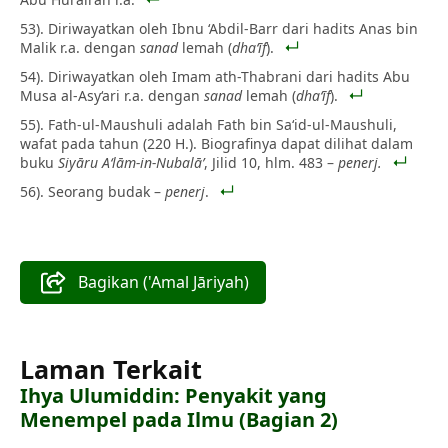
53). Diriwayatkan oleh Ibnu ‘Abdil-Barr dari hadits Anas bin
Malik r.a. dengan
sanad
lemah (
dha‘īf
).
54). Diriwayatkan oleh Imam ath-Thabrani dari hadits Abu
Musa al-Asy‘ari r.a. dengan
sanad
lemah (
dha‘īf
).
55). Fath-ul-Maushuli adalah Fath bin Sa‘id-ul-Maushuli,
wafat pada tahun (220 H.). Biografinya dapat dilihat dalam
buku
Siyāru A‘lām-in-Nubalā’
, Jilid 10, hlm. 483 –
penerj.
56). Seorang budak –
penerj
.
Bagikan ('Amal Jāriyah)
Laman Terkait
Ihya Ulumiddin: Penyakit yang
Menempel pada Ilmu (Bagian 2)