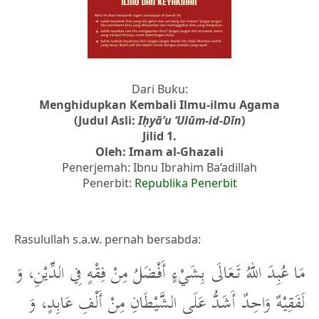
Dari Buku:
Menghidupkan Kembali Ilmu-ilmu Agama
(Judul Asli:
Iḥyā’u ‘Ulūm-id-Dīn
)
Jilid 1.
Oleh: Imam al-Ghazali
Penerjemah: Ibnu Ibrahim Ba‘adillah
Penerbit:
Republika Penerbit
Rasulullah s.a.w. pernah bersabda:
مَا عُبِدَ اللهُ تَعَالَى بِشَيْءٍ أَفْضَلُ مِنْ فِقْهٍ فِي الدِّيْنِ، وَ
لَفَقِيْهٌ وَاحِدٌ أَشَدُّ عَلَى الشَّيْطَانِ مِنْ أَلْفِ عَابِدٍ، وَ