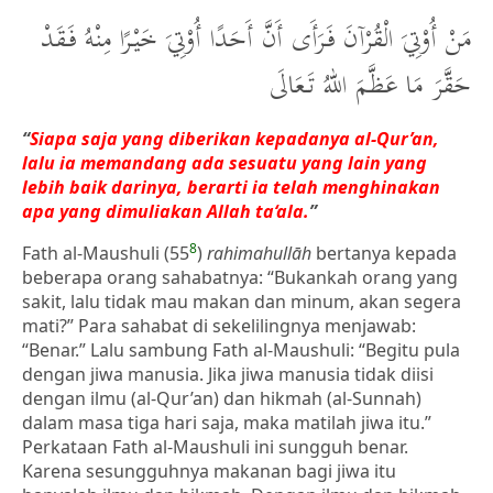
مَنْ أُوْتِيَ الْقُرْآنَ فَرَأَى أَنَّ أَحَدًا أُوْتِيَ خَيْرًا مِنْهُ فَقَدْ
حَقَّرَ مَا عَظَّمَ اللهُ تَعَالَى
“
Siapa saja yang diberikan kepadanya al-Qur’an,
lalu ia memandang ada sesuatu yang lain yang
lebih baik darinya, berarti ia telah menghinakan
apa yang dimuliakan Allah ta‘ala.
”
8
Fath al-Maushuli (55
)
rahimahullāh
bertanya kepada
beberapa orang sahabatnya: “Bukankah orang yang
sakit, lalu tidak mau makan dan minum, akan segera
mati?” Para sahabat di sekelilingnya menjawab:
“Benar.” Lalu sambung Fath al-Maushuli: “Begitu pula
dengan jiwa manusia. Jika jiwa manusia tidak diisi
dengan ilmu (al-Qur’an) dan hikmah (al-Sunnah)
dalam masa tiga hari saja, maka matilah jiwa itu.”
Perkataan Fath al-Maushuli ini sungguh benar.
Karena sesungguhnya makanan bagi jiwa itu