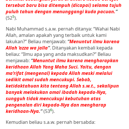
tersebut baru bisa ditempuh (dicapai) selama tujuh
puluh tahun dengan menunggangi kuda pacuan.
”
5
(52
).
Nabi Muhammad s.a.w. pernah ditanya: “Wahai Nabi
Allah, amalan apakah yang terbaik untuk kami
lakukan?” Beliau menjawab:
“
Menuntut ilmu karena
Allah ‘azza wa jalla
”
. Ditanyakan kembali kepada
beliau: “Ilmu apa yang anda maksudkan?” Beliau
menjawab:
“
Menuntut ilmu karena mengharapkan
keridhaan Allah Yang Maha Suci. Yaitu, dengan
ma‘rifat (mengenal) kepada Allah meski melalui
sedikit amal sudah mencukupi. Sebab,
ketidaktahuan kita tentang Allah s.w.t., sekalipun
banyak melakukan amal ibadah kepada-Nya,
sungguh tidak mencukupi kebutuhan atas
pengenalan diri kepada-Nya dan mengharap
6
keridhaan-Nya.
”
(53
).
Kemudian beliau s.a.w. pernah bersabda: