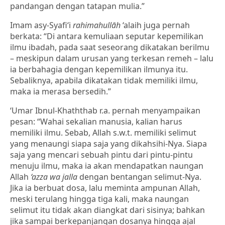
pandangan dengan tatapan mulia.”
Imam asy-Syafi‘i
rahimahullāh
‘alaih juga pernah
berkata: “Di antara kemuliaan seputar kepemilikan
ilmu ibadah, pada saat seseorang dikatakan berilmu
– meskipun dalam urusan yang terkesan remeh – lalu
ia berbahagia dengan kepemilikan ilmunya itu.
Sebaliknya, apabila dikatakan tidak memiliki ilmu,
maka ia merasa bersedih.”
‘Umar Ibnul-Khaththab r.a. pernah menyampaikan
pesan: “Wahai sekalian manusia, kalian harus
memiliki ilmu. Sebab, Allah s.w.t. memiliki selimut
yang menaungi siapa saja yang dikahsihi-Nya. Siapa
saja yang mencari sebuah pintu dari pintu-pintu
menuju ilmu, maka ia akan mendapatkan naungan
Allah
‘azza wa jalla
dengan bentangan selimut-Nya.
Jika ia berbuat dosa, lalu meminta ampunan Allah,
meski terulang hingga tiga kali, maka naungan
selimut itu tidak akan diangkat dari sisinya; bahkan
jika sampai berkepanjangan dosanya hingga ajal