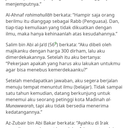
menjemputnya.”
Al-Ahnaf
rahimahullāh
berkata: “Hampir saja orang
berilmu itu dianggap sebagai Rabb (Penguasa). Dan,
tiap-tiap kemuliaan yang tidak dikuatkan dengan
ilmu, maka hanya kehinaanlah atas kesudahannya.”
9
Salim bin Abi al-Ja‘d (56
) berkata: “Aku dibeli oleh
majikanku dengan harga 300 dirham, lalu aku
dimerdekakannya. Setelah itu aku bertanya:
“Pekerjaan apakah yang harus aku lakukan untukmu
agar bisa menebus kemerdekaanku?”
Setelah mendapatkan jawaban, aku segera berjalan
menuju tempat menuntut ilmu (belajar). Tidak sampai
satu tahun kemudian, datang berkunjung untuk
menemui aku seorang petinggi kota Madinah
al-
Munawwarah
, tapi aku tidak bersedia menerima
kedatangannya.”
Az-Zubair bin Abi Bakar berkata: “Ayahku di Irak