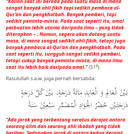
“
Kalian saat ini berada pada suatu masa di mana
sangat banyak ahli fikih tapi sedikit pembaca al-
Qur’an dan pengkhotbah. Banyak pemberi, tapi
sedikit peminta-minta. Pada saat seperti itu, amal
perbuatan lebih utama daripada ilmu – yang tidak
diterapkan – . Namun, segera akan datang suatu
masa, di mana sangat sedikit ahli fikih, tetapi juga
banyak pembaca al-Qur’an dan pengkhotbah. Pada
saat seperti itu, sungguh sangat sedikit pemberi,
tetapi cukup banyak peminta-minta, di mana ilmu
4
saat itu lebih baik daripada amal.
”
(51
).
Rasulullah s.a.w. juga pernah bersabda:
بَيْنَ الْعَالِمِ وَ الْعَابِدِ مِائَةُ دَرَجَةٍ، بَيْنَ كُلِّ دَرَجَةٍ
دَرَجَتَيْنِ حُضْرُ الْجَوَادِ الْمُضَمَّرِ سَبْعِيْنَ سَنَةً
“
Ada jarak yang terbentang seratus derajat antara
seorang alim dan seorang ahli ibadah yang tidak
berilmu. Sedangkan jarak di antara kedua derajat