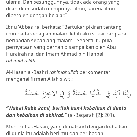
ulama. Dan sesungguhnya, tidak ada orang yang
dilahirkan sudah mempunyai ilmu, karena ilmu
diperoleh dengan belajar.”
Ibnu ‘Abbas r.a. berkata: “Bertukar pikiran tentang
ilmu pada sebagian malam lebih aku sukai daripada
beribadah sepanjang malam.” Seperti itu pula
pernyataan yang pernah disampaikan oleh Abu
Hurairah r.a. dan Imam Ahmad bin Hanbal
rahimahullāh
.
Al-Hasan al-Bashri
rahimahullāh
berkomentar
mengenai firman Allah s.w.t.:
رَبَّنَا آتِنَا فِي الدُّنْيَا حَسَنَةً وَ فِي الآخِرَةِ حَسَنَةً
“Wahai Rabb kami, berilah kami kebaikan di dunia
dan kebaikan di akhirat.”
(al-Baqarah [2]: 201).
Menurut al-Hasan, yang dimaksud dengan kebaikan
di dunia itu adalah berilmu dan beribadah.