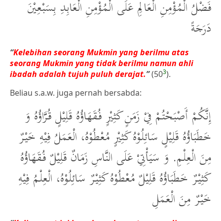
فَضْلُ الْمُؤْمِنِ الْعَالِمِ عَلَى الْمُؤْمِنِ الْعَابِدِ بِسَبْعِيْنَ
دَرَجَةً
“
Kelebihan seorang Mukmin yang berilmu atas
seorang Mukmin yang tidak berilmu namun ahli
3
ibadah adalah tujuh puluh derajat.
”
(50
).
Beliau s.a.w. juga pernah bersabda:
إِنَّكُمْ أَصْبَحْتُمْ فِيْ زَمَنٍ كَثِيْرٍ فُقَهَاؤُهُ قَلِيْلٍ قُرَّاؤُهُ وَ
خَطَبَاؤُهُ قَلِيْلٍ سَائِلُوْهُ كَثِيْرٍ مُعْطُوْهُ، الْعَمَلُ فِيْهِ خَيْرٌ
مِنَ الْعِلْمِ. وَ سَيَأْتِيْ عَلَى النَّاسِ زَمَانٌ قَلِيْلٌ فُقَهَاؤُهُ
كَثِيْرٌ خَطَبَاؤُهُ قَلِيْلٌ مُعْطُوْهُ كَثِيْرٌ سَائِلُوْهُ، الْعِلْمُ فِيْهِ
خَيْرٌ مِنَ الْعَمَلِ