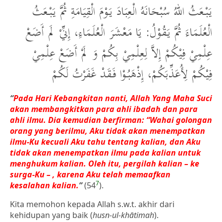
يَبْعَثُ اللهُ سُبْحَانَهُ الْعِبَادَ يَوْمَ الْقِيَامَةِ ثُمَّ يَبْعَثُ
الْعُلَمَاءَ ثُمَّ يَقُوْلُ: يَا مَعْشَرَ الْعُلَمَاءِ، إِنِّيْ لَم أَضَعْ
عِلْمِيْ فِيْكُمْ إِلاَّ لِعِلْمِيْ بِكُمْ وَ لَمْ أَضَعْ عِلْمِيْ
فِيْكُمْ لِأُعَذِّبَكُمْ، إِذْهَبُوْا فَقَدْ غَفَرْتُ لَكُمْ
“
Pada Hari Kebangkitan nanti, Allah Yang Maha Suci
akan membangkitkan para ahli ibadah dan para
ahli ilmu. Dia kemudian berfirman: “Wahai golongan
orang yang berilmu, Aku tidak akan menempatkan
ilmu-Ku kecuali Aku tahu tentang kalian, dan Aku
tidak akan menempatkan ilmu pada kalian untuk
menghukum kalian. Oleh itu, pergilah kalian – ke
surga-Ku – , karena Aku telah memaafkan
7
kesalahan kalian.
”
(54
).
Kita memohon kepada Allah s.w.t. akhir dari
kehidupan yang baik (
husn-ul-khātimah
).