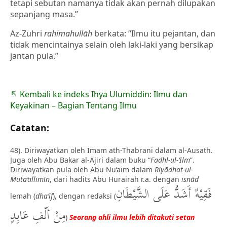
tetapi sebutan namanya tidak akan pernah dilupakan
sepanjang masa.”
Az-Zuhri
rahimahullāh
berkata: “Ilmu itu pejantan, dan
tidak mencintainya selain oleh laki-laki yang bersikap
jantan pula.”
↖ Kembali ke indeks Ihya Ulumiddin: Ilmu dan
Keyakinan – Bagian Tentang Ilmu
Catatan:
48). Diriwayatkan oleh Imam ath-Thabrani dalam al-Ausath.
Juga oleh Abu Bakar al-Ajiri dalam buku “
Fadhl-ul-‘Ilm
”.
Diriwayatkan pula oleh Abu Nu‘aim dalam
Riyādhat-ul-
Muta‘allimīn
, dari hadits Abu Hurairah r.a. dengan
isnād
فَقِيْهٌ أَشَدُّ عَلَى الشَّيْطَانِ
lemah (
dha‘īf
), dengan redaksi (
مِنْ أَلْفِ عَابِدٍ
)
Seorang ahli ilmu lebih ditakuti setan