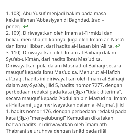
108). Abu Yusuf menjadi hakim pada masa
kekhalifahan ‘Abbasiyyah di Baghdad, Iraq –
penerj.
↩
109). Diriwayatkan oleh Imam at-Tirmidzi dan
beliau men-shaḥīḥ-kannya. Juga oleh Imam an-Nasa’i
dan Ibnu Hibban, dari hadits al-Hasan bin ‘Ali r.a.
↩
110). Diriwayatkan oleh Imam al-Baihaqi dalam
Syu‘ab-ul-Īmān, dari hadits Ibnu Mas‘ud r.a.
Diriwayatkan pula dalam Musnad-ul-Baihaqi secara
mauqūf kepada Ibnu Mas‘ud r.a. Menurut al-Hafizh
al-‘Iraqi, hadits ini diriwayatkan oleh Imam al-Baihaqi
dalam asy-Sya‘ab, Jilid 5, hadits nomor 7277, dengan
perbedaan redaksi pada kata (جَوَّازُ) “tidak diterima”,
secara mauqūf kepada ‘Abdullah bin Mas‘ud r.a. Imam
al-Haitsami juga meriwayatkan dalam al-Mujma‘, Jilid
1, hadits nomor 176, dengan perbedaan redaksi pada
kata (حَوَّازُ) “menyelubungi” Kemudian dikatakan,
bahwa hadits ini diriwayatkan oleh Imam ath-
Thabrani seluruhnya dengan isnād pada rijāl