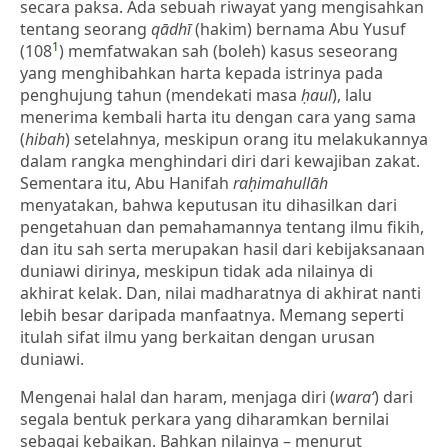
secara paksa. Ada sebuah riwayat yang mengisahkan
tentang seorang
qādhī
(hakim) bernama Abu Yusuf
1
(108
) memfatwakan sah (boleh) kasus seseorang
yang menghibahkan harta kepada istrinya pada
penghujung tahun (mendekati masa
ḥaul
), lalu
menerima kembali harta itu dengan cara yang sama
(
hibah
) setelahnya, meskipun orang itu melakukannya
dalam rangka menghindari diri dari kewajiban zakat.
Sementara itu, Abu Hanifah
raḥimahullāh
menyatakan, bahwa keputusan itu dihasilkan dari
pengetahuan dan pemahamannya tentang ilmu fikih,
dan itu sah serta merupakan hasil dari kebijaksanaan
duniawi dirinya, meskipun tidak ada nilainya di
akhirat kelak. Dan, nilai madharatnya di akhirat nanti
lebih besar daripada manfaatnya. Memang seperti
itulah sifat ilmu yang berkaitan dengan urusan
duniawi.
Mengenai halal dan haram, menjaga diri (
wara‘
) dari
segala bentuk perkara yang diharamkan bernilai
sebagai kebaikan. Bahkan nilainya – menurut