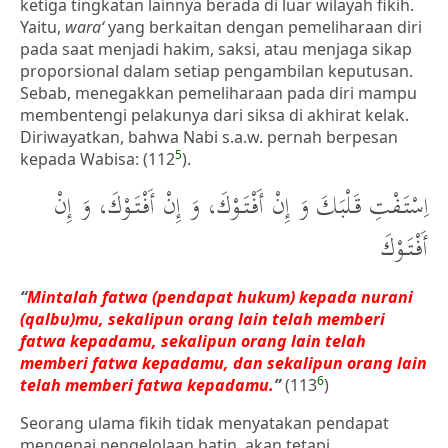
ketiga tingkatan lainnya berada di luar wilayah fikih.
Yaitu,
wara‘
yang berkaitan dengan pemeliharaan diri
pada saat menjadi hakim, saksi, atau menjaga sikap
proporsional dalam setiap pengambilan keputusan.
Sebab, menegakkan pemeliharaan pada diri mampu
membentengi pelakunya dari siksa di akhirat kelak.
Diriwayatkan, bahwa Nabi s.a.w. pernah berpesan
5
kepada Wabisa: (112
).
اِسْتَفْتِ قَلْبَكَ وَ إِنْ أَفْتَوْكَ، وَ إِنْ أَفْتَوْكَ، وَ إِنْ
أَفْتَوْكَ
“
Mintalah fatwa (pendapat hukum) kepada nurani
(qalbu)mu, sekalipun orang lain telah memberi
fatwa kepadamu, sekalipun orang lain telah
memberi fatwa kepadamu, dan sekalipun orang lain
6
telah memberi fatwa kepadamu.
”
(113
)
Seorang ulama fikih tidak menyatakan pendapat
mengenai pengelolaan batin, akan tetapi