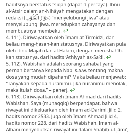
haditsnya berstatus tsiqah (dapat dipercaya). Ibnu
al-‘Atsir dalam an-Nihāyah mengatakan dengan
redaksi (حَوَّازُ الْقُلُوْبِ) “menyelubungi jiwa” atau
menyelubungi jiwa, meredupkan cahayanya dan
membuatnya membeku.
↩
111). Diriwayatkan oleh Imam at-Tirmidzi, dan
beliau meng-ḥasan-kan statusnya. Diriwayatkan pula
oleh Ibnu Majah dan al-Hakim, dengan men-shaḥīḥ-
kan statusnya, dari hadits ‘Athiyyah as-Sa‘di.
↩
112). Wabishah adalah seorang sahabat yang
pernah bertanya kepada Nabi s.a.w. tentang makna
dosa yang mudah dipahami? Maka beliau menjawab:
“Tanyakan kepada nuranimu. Jika nuranimu menolak,
maka itulah dosa.” – penerj.
↩
113). Diriwayatkan oleh Imam Ahmad dari hadits
Wabishah. Saya (muḥaqqiq) berpendapat, bahwa
riwayat ini dikeluarkan oleh Imam ad-Darimi, Jilid 2,
hadits nomor 2533. Juga oleh Imam Ahmad Jilid 4,
hadits nomor 228, dari hadits Wabishah. Imam al-
Albani menyebutkan riwayat ini dalam Shaḥīḥ-ul-Jāmi‘,