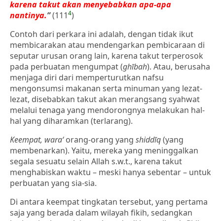
karena takut akan menyebabkan apa-apa
4
nantinya.
”
(111
)
Contoh dari perkara ini adalah, dengan tidak ikut
membicarakan atau mendengarkan pembicaraan di
seputar urusan orang lain, karena takut terperosok
pada perbuatan mengumpat (
ghībah
). Atau, berusaha
menjaga diri dari memperturutkan nafsu
mengonsumsi makanan serta minuman yang lezat-
lezat, disebabkan takut akan merangsang syahwat
melalui tenaga yang mendorongnya melakukan hal-
hal yang diharamkan (terlarang).
Keempat, wara‘
orang-orang yang
shiddīq
(yang
membenarkan). Yaitu, mereka yang meninggalkan
segala sesuatu selain Allah s.w.t., karena takut
menghabiskan waktu – meski hanya sebentar – untuk
perbuatan yang sia-sia.
Di antara keempat tingkatan tersebut, yang pertama
saja yang berada dalam wilayah fikih, sedangkan