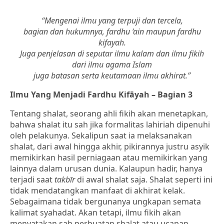
“Mengenai ilmu yang terpuji dan tercela,
bagian dan hukumnya, fardhu ‘ain maupun fardhu
kifayah.
Juga penjelasan di seputar ilmu kalam dan ilmu fikih
dari ilmu agama Islam
juga batasan serta keutamaan ilmu akhirat.”
Ilmu Yang Menjadi Fardhu Kifāyah – Bagian 3
Tentang shalat, seorang ahli fikih akan menetapkan,
bahwa shalat itu sah jika formalitas lahiriah dipenuhi
oleh pelakunya. Sekalipun saat ia melaksanakan
shalat, dari awal hingga akhir, pikirannya justru asyik
memikirkan hasil perniagaan atau memikirkan yang
lainnya dalam urusan dunia. Kalaupun hadir, hanya
terjadi saat
takbīr
di awal shalat saja. Shalat seperti ini
tidak mendatangkan manfaat di akhirat kelak.
Sebagaimana tidak bergunanya ungkapan semata
kalimat syahadat. Akan tetapi, ilmu fikih akan
menyatakan sah perbuatan shalat atau ucapan