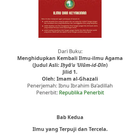
Dari Buku:
Menghidupkan Kembali Ilmu-ilmu Agama
(Judul Asli:
Iḥyā’u ‘Ulūm-id-Dīn
)
Jilid 1.
Oleh: Imam al-Ghazali
Penerjemah: Ibnu Ibrahim Ba‘adillah
Penerbit:
Republika Penerbit
Bab Kedua
Ilmu yang Terpuji dan Tercela.