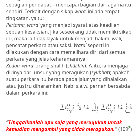
sebagian pendapat – mencapai bagian dari agama itu
sendiri. Terkait dengan sikap
wara
‘ ini ada empat
tingkatan, yaitu:
Pertama, wara‘
yang menjadi syarat atas keadilan
sebuah kesaksian. Jika seseorang tidak memiliki sikap
ini, maka ia tidak layak untuk menjadi hakim, wali,
pencatat perkara atau saksi.
Wara‘
seperti ini
dilakukan dengan cara memelihara diri dari semua
perkara yang jelas keharamannya.
Kedua, wara‘
orang shalih (
shāliḥīn
). Yaitu, ia menjaga
dirinya dari unsur yang meragukan (
syubhat
); apakah
suatu perkara itu berada pada jalur yang dihalalkan
atau justru diharamkan. Nabi s.a.w. pernah bersabda
dalam perkara ini:
دَعْ مَا يَرِيْبُكَ إِلَى مَا لاَ يَرِيْبُكَ
“
Tinggalkanlah apa saja yang meragukan untuk
2
kemudian mengambil yang tidak meragukan.
”
(109
)