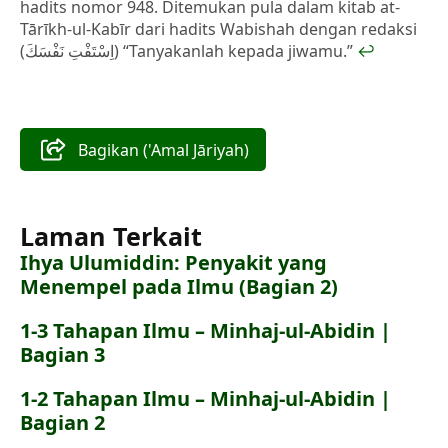
hadits nomor 948. Ditemukan pula dalam kitab at-
Tārīkh-ul-Kabīr dari hadits Wabishah dengan redaksi
(اِسْتَفْتِ نَفْسَكَ) “Tanyakanlah kepada jiwamu.”
↩
Bagikan ('Amal Jāriyah)
Laman Terkait
Ihya Ulumiddin: Penyakit yang
Menempel pada Ilmu (Bagian 2)
1-3 Tahapan Ilmu – Minhaj-ul-Abidin |
Bagian 3
1-2 Tahapan Ilmu – Minhaj-ul-Abidin |
Bagian 2