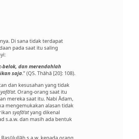
ya. Di sana tidak terdapat
aan pada saat itu saling
yi:
k-belok, dan merendahlah
ikan saja
.” (QS. Thāhā [20]: 108).
itan dan kesusahan yang tidak
syafā‘at
. Orang-orang saat itu
an mereka saat itu. Nabi Ādam,
ereka mengemukakan alasan tidak
rikan
syafā‘at
yang dikenal
d s.a.w. dan masih ada bentuk
Rasūlullāh s.a.w. kepada orang