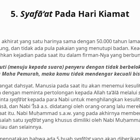
5.
Syafā‘at
Pada Hari Kiamat
 akhirat yang satu harinya sama dengan 50.000 tahun laman
ng, dan tidak ada pula pakaian yang menutupi badan. Kead
ahkan kejadian pada saat itu dalam firman-Nya yang berbun
uti (menuju kepada suara) penyeru dengan tidak berbelo
 Maha Pemurah, maka kamu tidak mendengar kecuali bis
sangat dahsyat. Manusia pada saat itu akan menemui kesul
 dengan meminta pertolongan kepada Allah ta‘ālā melalui
inta
syafā‘at
kepada para Nabi untuk menghilangkan kesulit
sā, dan Nabi ‘Īsā a.s. didatangi oleh orang-orang lalu m
aat itu. Nabi Muḥammad s.a.w. yang pada akhirnya membe
 salah satu
syafā‘at
yang khusus dimiliki oleh Nabi Muḥamma
liau dan selainnya.
ā’ mengatakan bahwa ada 5 buah
syafā‘at
yang akan diberikan 