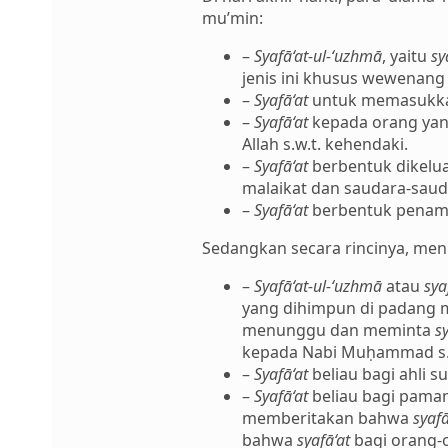
mu’min:
–
Syafā‘at-ul-‘uzhmā
, yaitu
sy
jenis ini khusus wewenang 
–
Syafā‘at
untuk memasukka
–
Syafā‘at
kepada orang yang
Allah s.w.t. kehendaki.
–
Syafā‘at
berbentuk dikelua
malaikat dan saudara-sau
–
Syafā‘at
berbentuk penamb
Sedangkan secara rincinya, menu
–
Syafā‘at-ul-‘uzhmā
atau
sya
yang dihimpun di padang m
menunggu dan meminta
s
kepada Nabi Muḥammad s.a
–
Syafā‘at
beliau bagi ahli 
–
Syafā‘at
beliau bagi paman
memberitakan bahwa
syafā
bahwa
syafā‘at
bagi orang-