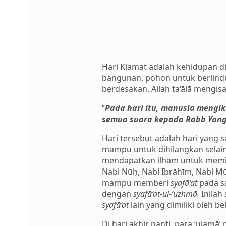
Hari Kiamat adalah kehidupan di
bangunan, pohon untuk berlindu
berdesakan. Allah ta‘ālā mengis
“
Pada hari itu, manusia mengik
semua suara kepada Rabb Yang
Hari tersebut adalah hari yang 
mampu untuk dihilangkan selain
mendapatkan ilham untuk mem
Nabi Nūḥ, Nabi Ibrāhīm, Nabi Mū
mampu memberi
syafā‘at
pada s
dengan
syafā‘at-ul-‘uzhmā.
Inilah
syafā‘at
lain yang dimiliki oleh be
Di hari akhir nanti, para ‘ulam