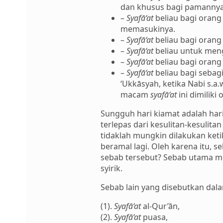
dan khusus bagi pamanny
–
Syafā‘at
beliau bagi orang
memasukinya.
–
Syafā‘at
beliau bagi orang
–
Syafā‘at
beliau untuk meng
–
Syafā‘at
beliau bagi oran
–
Syafā‘at
beliau bagi sebag
‘Ukkāsyah, ketika Nabi s.
macam
syafā‘at
ini dimiliki
Sungguh hari kiamat adalah ha
terlepas dari kesulitan-kesuli
tidaklah mungkin dilakukan keti
beramal lagi. Oleh karena itu,
sebab tersebut? Sebab utama 
syirik.
Sebab lain yang disebutkan dal
(1).
Syafā‘at
al-Qur’ān,
(2).
Syafā‘at
puasa,