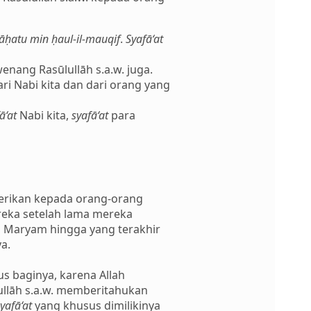
rāḥatu min ḥaul-il-mauqif
.
Syafā‘at
enang Rasūlullāh s.a.w. juga.
ri Nabi kita dan dari orang yang
ā‘at
Nabi kita,
syafā‘at
para
erikan kepada orang-orang
reka setelah lama mereka
n Maryam hingga yang terakhir
a.
us baginya, karena Allah
ullāh s.a.w. memberitahukan
yafā‘at
yang khusus dimilikinya