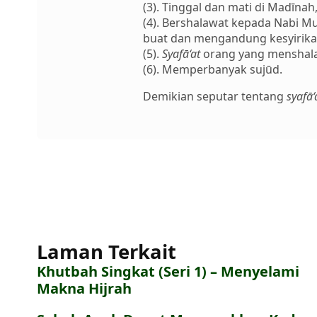
(3). Tinggal dan mati di Madīnah
(4). Bershalawat kepada Nabi M
buat dan mengandung kesyirikan
(5).
Syafā‘at
orang yang menshalat
(6). Memperbanyak sujūd.
Demikian seputar tentang
syafā‘
Laman Terkait
Khutbah Singkat (Seri 1) – Menyelami
Makna Hijrah