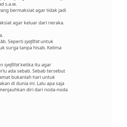
d s.a.w.
ang bermaksiat agar tidak jadi
siat agar keluar dari neraka.
a.
āb. Seperti
syafā‘at
untuk
k surga tanpa hisab. Kelima
an
syafā‘at
ketika itu agar
erlu ada sebab. Sebab tersebut
iamat bukanlah hari untuk
kan di dunia ini. Lalu apa saja
enjauhkan diri dari noda-noda