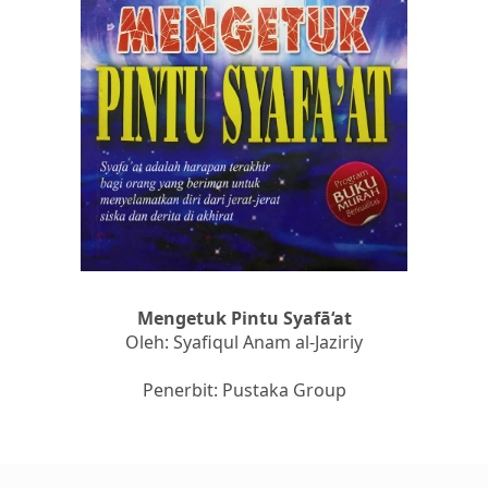
Mengetuk Pintu Syafā‘at
Oleh: Syafiqul Anam al-Jaziriy
Penerbit: Pustaka Group