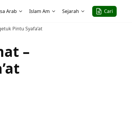
sa Arab
Islam Am
Sejarah
Cari
etuk Pintu Syafa’at
mat –
’at