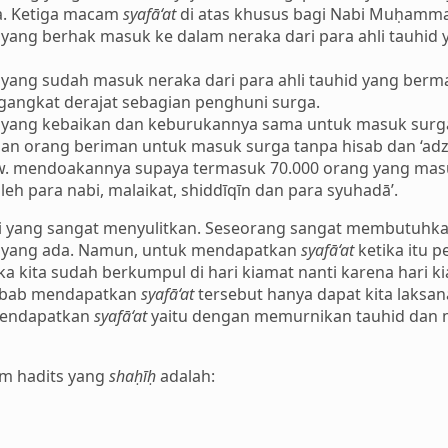
a. Ketiga macam
syafā‘at
di atas khusus bagi Nabi Muḥamma
 yang berhak masuk ke dalam neraka dari para ahli tauhid y
 yang sudah masuk neraka dari para ahli tauhid yang bermak
angkat derajat sebagian penghuni surga.
g yang kebaikan dan keburukannya sama untuk masuk surg
ian orang beriman untuk masuk surga tanpa hisab dan ‘adz
a.w. mendoakannya supaya termasuk 70.000 orang yang masu
 oleh para nabi, malaikat, shiddīqīn dan para syuhadā’.
ri yang sangat menyulitkan. Seseorang sangat membutuhk
tan yang ada. Namun, untuk mendapatkan
syafā‘at
ketika itu p
ka kita sudah berkumpul di hari kiamat nanti karena hari k
 sebab mendapatkan
syafā‘at
tersebut hanya dapat kita laksana
mendapatkan
syafā‘at
yaitu dengan memurnikan tauhid dan m
am hadits yang
shaḥīḥ
adalah: