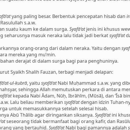
afā‘at
yang paling besar. Berbentuk pencepatan hisab dan
i
Rasulullah s.a.w.
n suatu kaum ke dalam surga.
Syafā‘at
jenis ini khusus wew
 seharusnya masuk neraka lalu tidak jadi berkat
syafā‘at
da
rkannya orang-orang dari dalam neraka. Yaitu dengan
syaf
dara mereka yang mu’min.
ahan derajat di dalam surga bagi para penghuninya.
rut Syaikh Shalih Fauzan, terbagi menjadi delapan:
fā‘at-ul-kubrā
, yaitu
syafā‘at
Nabi Muḥammad s.a.w. yang dib
ahsyar, sehingga Allah memutuskan perkara di antara me
yafā‘at
kepada Nabi Ādam, Nūḥ, Ibrāhīm, (Mūsā), dan ‘Īsā bi
.w. Lalu beliau memberikan
syafā‘at
dengan idzin Tuhan-ny
surga untuk memasukkannya setelah selesai hisab.
nya Abū Thālib agar diringankan siksanya.
Syafā‘at
ini khus
‘at
seseorang tidak bermanfaat bagi orang kafir, dan Rasūl
orang yang bertauhid.
Syafā‘at
Nabi bagi pamannya adalah
s