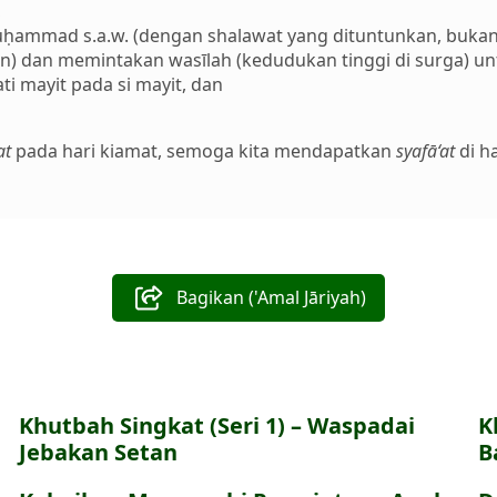
,
uḥammad s.a.w. (dengan shalawat yang dituntunkan, bukan
) dan memintakan wasīlah (kedudukan tinggi di surga) un
i mayit pada si mayit, dan
at
pada hari kiamat, semoga kita mendapatkan
syafā‘at
di ha
Bagikan ('Amal Jāriyah)
Khutbah Singkat (Seri 1) – Waspadai
K
Jebakan Setan
B