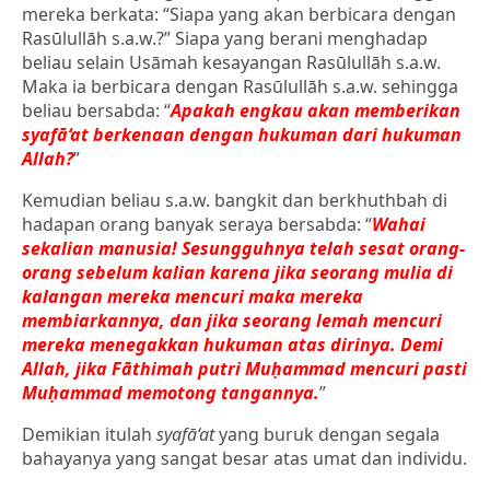
mereka berkata: “Siapa yang akan berbicara dengan
Rasūlullāh s.a.w.?” Siapa yang berani menghadap
beliau selain Usāmah kesayangan Rasūlullāh s.a.w.
Maka ia berbicara dengan Rasūlullāh s.a.w. sehingga
beliau bersabda: “
Apakah engkau akan memberikan
syafā‘at berkenaan dengan hukuman dari hukuman
Allah?
”
Kemudian beliau s.a.w. bangkit dan berkhuthbah di
hadapan orang banyak seraya bersabda: “
Wahai
sekalian manusia! Sesungguhnya telah sesat orang-
orang sebelum kalian karena jika seorang mulia di
kalangan mereka mencuri maka mereka
membiarkannya, dan jika seorang lemah mencuri
mereka menegakkan hukuman atas dirinya. Demi
Allah, jika Fāthimah putri Muḥammad mencuri pasti
Muḥammad memotong tangannya.
”
Demikian itulah
syafā‘at
yang buruk dengan segala
bahayanya yang sangat besar atas umat dan individu.