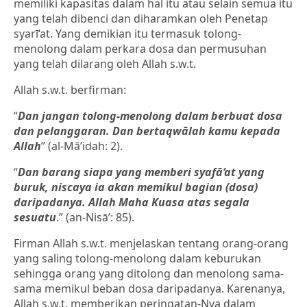
memiliki kapasitas dalam hal itu atau selain semua itu
yang telah dibenci dan diharamkan oleh Penetap
syarī‘at. Yang demikian itu termasuk tolong-
menolong dalam perkara dosa dan permusuhan
yang telah dilarang oleh Allah s.w.t.
Allah s.w.t. berfirman:
“
Dan jangan tolong-menolong dalam berbuat dosa
dan pelanggaran. Dan bertaqwālah kamu kepada
Allah
” (al-Mā’idah: 2).
“
Dan barang siapa yang memberi syafā‘at yang
buruk, niscaya ia akan memikul bagian (dosa)
daripadanya. Allah Maha Kuasa atas segala
sesuatu
.” (an-Nisā’: 85).
Firman Allah s.w.t. menjelaskan tentang orang-orang
yang saling tolong-menolong dalam keburukan
sehingga orang yang ditolong dan menolong sama-
sama memikul beban dosa daripadanya. Karenanya,
Allah s.w.t. memberikan peringatan-Nya dalam