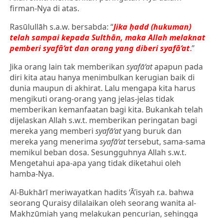
firman-Nya di atas.
Rasūlullāh s.a.w. bersabda: “
Jika ḥadd (hukuman)
telah sampai kepada Sulthān, maka Allah melaknat
pemberi syafā‘at dan orang yang diberi syafā‘at
.
”
Jika orang lain tak memberikan
syafā‘at
apapun pada
diri kita atau hanya menimbulkan kerugian baik di
dunia maupun di akhirat. Lalu mengapa kita harus
mengikuti orang-orang yang jelas-jelas tidak
memberikan kemanfaatan bagi kita. Bukankah telah
dijelaskan Allah s.w.t. memberikan peringatan bagi
mereka yang memberi
syafā‘at
yang buruk dan
mereka yang menerima
syafā‘at
tersebut, sama-sama
memikul beban dosa. Sesungguhnya Allah s.w.t.
Mengetahui apa-apa yang tidak diketahui oleh
hamba-Nya.
Al-Bukhārī meriwayatkan hadits ‘Ā’isyah r.a. bahwa
seorang Quraisy dilalaikan oleh seorang wanita al-
Makhzūmiah yang melakukan pencurian, sehingga