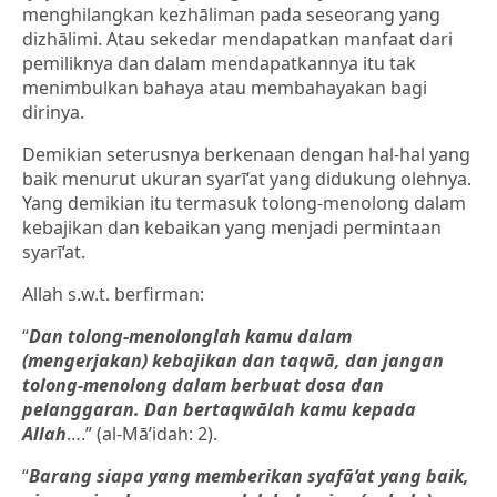
menghilangkan kezhāliman pada seseorang yang
dizhālimi. Atau sekedar mendapatkan manfaat dari
pemiliknya dan dalam mendapatkannya itu tak
menimbulkan bahaya atau membahayakan bagi
dirinya.
Demikian seterusnya berkenaan dengan hal-hal yang
baik menurut ukuran syarī‘at yang didukung olehnya.
Yang demikian itu termasuk tolong-menolong dalam
kebajikan dan kebaikan yang menjadi permintaan
syarī‘at.
Allah s.w.t. berfirman:
“
Dan tolong-menolonglah kamu dalam
(mengerjakan) kebajikan dan taqwā, dan jangan
tolong-menolong dalam berbuat dosa dan
pelanggaran. Dan bertaqwālah kamu kepada
Allah
….” (al-Mā’idah: 2).
“
Barang siapa yang memberikan
syafā‘at
yang baik,