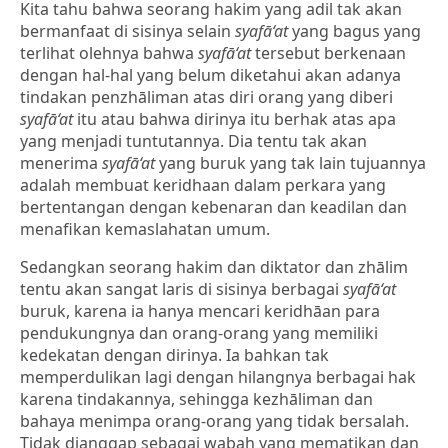
Kita tahu bahwa seorang hakim yang adil tak akan
bermanfaat di sisinya selain
syafā‘at
yang bagus yang
terlihat olehnya bahwa
syafā‘at
tersebut berkenaan
dengan hal-hal yang belum diketahui akan adanya
tindakan penzhāliman atas diri orang yang diberi
syafā‘at
itu atau bahwa dirinya itu berhak atas apa
yang menjadi tuntutannya. Dia tentu tak akan
menerima
syafā‘at
yang buruk yang tak lain tujuannya
adalah membuat keridhaan dalam perkara yang
bertentangan dengan kebenaran dan keadilan dan
menafikan kemaslahatan umum.
Sedangkan seorang hakim dan diktator dan zhālim
tentu akan sangat laris di sisinya berbagai
syafā‘at
buruk, karena ia hanya mencari keridhāan para
pendukungnya dan orang-orang yang memiliki
kedekatan dengan dirinya. Ia bahkan tak
memperdulikan lagi dengan hilangnya berbagai hak
karena tindakannya, sehingga kezhāliman dan
bahaya menimpa orang-orang yang tidak bersalah.
Tidak dianggap sebagai wabah yang mematikan dan