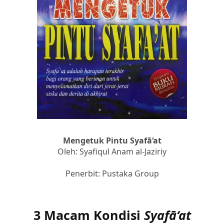
Mengetuk Pintu Syafā‘at
Oleh: Syafiqul Anam al-Jaziriy
Penerbit: Pustaka Group
3 Macam Kondisi
Syafā‘at