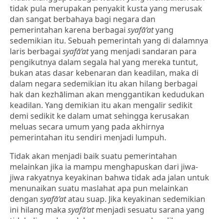
tidak pula merupakan penyakit kusta yang merusak
dan sangat berbahaya bagi negara dan
pemerintahan karena berbagai
syafā‘at
yang
sedemikian itu. Sebuah pemerintah yang di dalamnya
laris berbagai
syafā‘at
yang menjadi sandaran para
pengikutnya dalam segala hal yang mereka tuntut,
bukan atas dasar kebenaran dan keadilan, maka di
dalam negara sedemikian itu akan hilang berbagai
hak dan kezhāliman akan menggantikan kedudukan
keadilan. Yang demikian itu akan mengalir sedikit
demi sedikit ke dalam umat sehingga kerusakan
meluas secara umum yang pada akhirnya
pemerintahan itu sendiri menjadi lumpuh.
Tidak akan menjadi baik suatu pemerintahan
melainkan jika ia mampu menghapuskan dari jiwa-
jiwa rakyatnya keyakinan bahwa tidak ada jalan untuk
menunaikan suatu maslahat apa pun melainkan
dengan
syafā‘at
atau suap. Jika keyakinan sedemikian
ini hilang maka
syafā‘at
menjadi sesuatu sarana yang