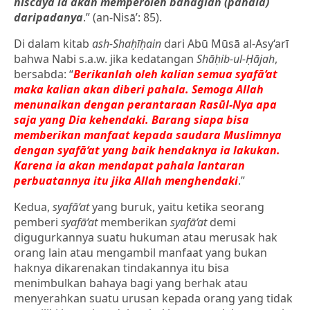
niscaya ia akan memperoleh bahagian (pahala)
daripadanya
.” (an-Nisā’: 85).
Di dalam kitab
ash-Shaḥīḥain
dari Abū Mūsā al-Asy‘arī
bahwa Nabi s.a.w. jika kedatangan
Shāḥib-ul-Ḥājah
,
bersabda: “
Berikanlah oleh kalian semua syafā‘at
maka kalian akan diberi pahala. Semoga Allah
menunaikan dengan perantaraan Rasūl-Nya apa
saja yang Dia kehendaki. Barang siapa bisa
memberikan manfaat kepada saudara Muslimnya
dengan syafā‘at yang baik hendaknya ia lakukan.
Karena ia akan mendapat pahala lantaran
perbuatannya itu jika Allah menghendaki
.”
Kedua,
syafā‘at
yang buruk, yaitu ketika seorang
pemberi
syafā‘at
memberikan
syafā‘at
demi
digugurkannya suatu hukuman atau merusak hak
orang lain atau mengambil manfaat yang bukan
haknya dikarenakan tindakannya itu bisa
menimbulkan bahaya bagi yang berhak atau
menyerahkan suatu urusan kepada orang yang tidak