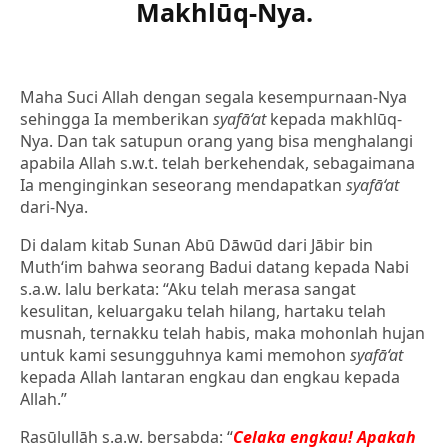
Makhlūq-Nya.
Maha Suci Allah dengan segala kesempurnaan-Nya
sehingga Ia memberikan
syafā‘at
kepada makhlūq-
Nya. Dan tak satupun orang yang bisa menghalangi
apabila Allah s.w.t. telah berkehendak, sebagaimana
Ia menginginkan seseorang mendapatkan
syafā‘at
dari-Nya.
Di dalam kitab Sunan Abū Dāwūd dari Jābir bin
Muth‘im bahwa seorang Badui datang kepada Nabi
s.a.w. lalu berkata: “Aku telah merasa sangat
kesulitan, keluargaku telah hilang, hartaku telah
musnah, ternakku telah habis, maka mohonlah hujan
untuk kami sesungguhnya kami memohon
syafā‘at
kepada Allah lantaran engkau dan engkau kepada
Allah.”
Rasūlullāh s.a.w. bersabda: “
Celaka engkau! Apakah