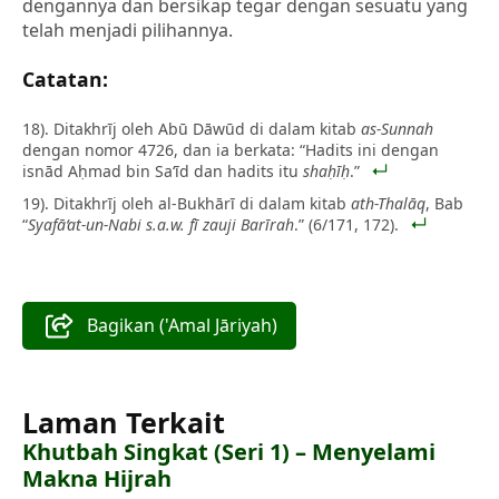
dengannya dan bersikap tegar dengan sesuatu yang
telah menjadi pilihannya.
Catatan:
18). Ditakhrīj oleh Abū Dāwūd di dalam kitab
as-Sunnah
dengan nomor 4726, dan ia berkata: “Hadits ini dengan
isnād Aḥmad bin Sa‘īd dan hadits itu
shaḥīḥ
.”
19). Ditakhrīj oleh al-Bukhārī di dalam kitab
ath-Thalāq
, Bab
“
Syafā‘at-un-Nabi s.a.w. fī zauji Barīrah
.” (6/171, 172).
Bagikan ('Amal Jāriyah)
Laman Terkait
Khutbah Singkat (Seri 1) – Menyelami
Makna Hijrah