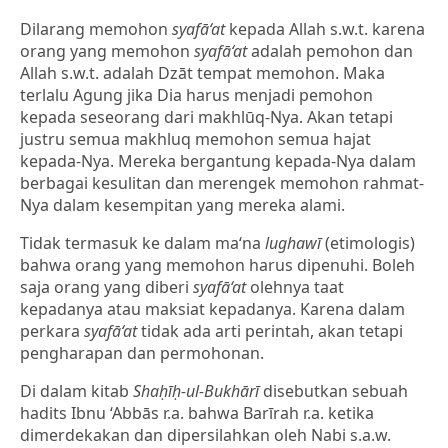
Dilarang memohon
syafā‘at
kepada Allah s.w.t. karena
orang yang memohon
syafā‘at
adalah pemohon dan
Allah s.w.t. adalah Dzāt tempat memohon. Maka
terlalu Agung jika Dia harus menjadi pemohon
kepada seseorang dari makhlūq-Nya. Akan tetapi
justru semua makhluq memohon semua hajat
kepada-Nya. Mereka bergantung kepada-Nya dalam
berbagai kesulitan dan merengek memohon rahmat-
Nya dalam kesempitan yang mereka alami.
Tidak termasuk ke dalam ma‘na
lughawī
(etimologis)
bahwa orang yang memohon harus dipenuhi. Boleh
saja orang yang diberi
syafā‘at
olehnya taat
kepadanya atau maksiat kepadanya. Karena dalam
perkara
syafā‘at
tidak ada arti perintah, akan tetapi
pengharapan dan permohonan.
Di dalam kitab
Shaḥīḥ-ul-Bukhārī
disebutkan sebuah
hadits Ibnu ‘Abbās r.a. bahwa Barīrah r.a. ketika
dimerdekakan dan dipersilahkan oleh Nabi s.a.w.