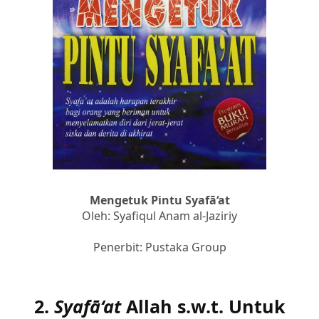
Mengetuk Pintu Syafā‘at
Oleh: Syafiqul Anam al-Jaziriy
Penerbit: Pustaka Group
2.
Syafā‘at
Allah s.w.t. Untuk