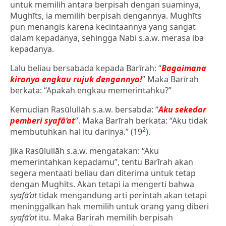
untuk memilih antara berpisah dengan suaminya,
Mughīts, ia memilih berpisah dengannya. Mughīts
pun menangis karena kecintaannya yang sangat
dalam kepadanya, sehingga Nabi s.a.w. merasa iba
kepadanya.
Lalu beliau bersabada kepada Barīrah: “
Bagaimana
kiranya engkau rujuk dengannya!
” Maka Barīrah
berkata: “Apakah engkau memerintahku?”
Kemudian Rasūlullāh s.a.w. bersabda: “
Aku sekedar
pemberi syafā‘at
”. Maka Barīrah berkata: “Aku tidak
2
membutuhkan hal itu darinya.” (19
).
Jika Rasūlullāh s.a.w. mengatakan: “Aku
memerintahkan kepadamu”, tentu Barīrah akan
segera mentaati beliau dan diterima untuk tetap
dengan Mughīts. Akan tetapi ia mengerti bahwa
syafā‘at
tidak mengandung arti perintah akan tetapi
meninggalkan hak memilih untuk orang yang diberi
syafā‘at
itu. Maka Barirah memilih berpisah