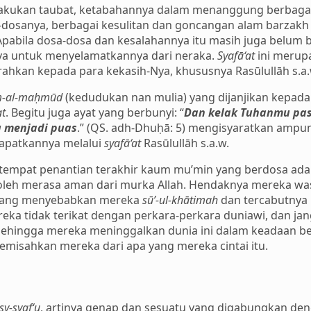
elakukan taubat, ketabahannya dalam menanggung berbagai
dosanya, berbagai kesulitan dan goncangan alam barzakh 
Apabila dosa-dosa dan kesalahannya itu masih juga belum b
a untuk menyelamatkannya dari neraka.
Syafā‘at
ini merup
ahkan kepada para kekasih-Nya, khususnya Rasūlullāh s.a.w
m-al-maḥmūd
(kedudukan nan mulia) yang dijanjikan kepada R
at
. Begitu juga ayat yang berbunyi: “
Dan kelak Tuhanmu pas
u menjadi puas
.” (QS. adh-Dhuḥā: 5) mengisyaratkan ampun
apatkannya melalui
syafā‘at
Rasūlullāh s.a.w.
 tempat penantian terakhir kaum mu’min yang berdosa ad
boleh merasa aman dari murka Allah. Hendaknya mereka wa
 yang menyebabkan mereka
sū’-ul-khātimah
dan tercabutnya 
ka tidak terikat dengan perkara-perkara duniawi, dan ja
sehingga mereka meninggalkan dunia ini dalam keadaan ben
misahkan mereka dari apa yang mereka cintai itu.
sy-syaf‘u
, artinya genap dan sesuatu yang digabungkan de