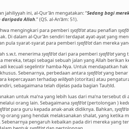
jahiliyyah ini, al-Qur’ān mengatakan: “
Sedang bagi merek
n daripada Allah
.” (QS. al-An‘ām: 51).
bahwa mengingkari para pemberi
syafā‘at
atau penafian
syafā
ak. Di dalam al-Qur’ān sendiri terdapat ayat-ayat yang m
kan pula syarat-syarat para pemberi
syafā‘at
dan mereka yang
lah s.w.t. menerima
syafā‘at
dari para pemberi
syafā‘at
yang t
a mereka, tetapi sebagai sebuah jalan yang Allah berikan 
di kecuali segelintir hamba-Nya. Untuk mendapatkan hak
 khusus. Sebenarnya, perbedaan antara
syafā‘at
yang benar
ara kepercayaan terhadap
wilāyah
(otoritas) atau pengatur
iri, sebagaimana telah dijelas pada bagian Tauḥīd.
unakan untuk ma‘na yang lebih luas dari ma‘na tersebut di a
elalui orang lain. Sebagaimana
syafā‘at
(pertolongan ) ked
afā‘at
para guru kepada anak-anak didiknya. Bahkan,
syafā‘a
ng-orang yang hendak melaksanakan shalat, yang ketika 
 Sebenarnya pengaruh kebaikan pada diri mereka yang terda
 dalam bentuk
syafā‘at
dan pertolongan..