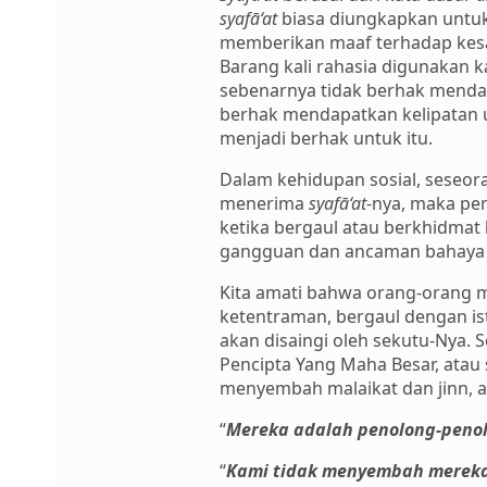
syafā‘at
biasa diungkapkan untuk
memberikan maaf terhadap kesa
Barang kali rahasia digunakan 
sebenarnya tidak berhak menda
berhak mendapatkan kelipatan 
menjadi berhak untuk itu.
Dalam kehidupan sosial, seseo
menerima
syafā‘at
-nya, maka p
ketika bergaul atau berkhidmat
gangguan dan ancaman bahaya 
Kita amati bahwa orang-orang mu
ketentraman, bergaul dengan is
akan disaingi oleh sekutu-Nya.
Pencipta Yang Maha Besar, atau
menyembah malaikat dan jinn, a
“
Mereka adalah penolong-penolo
“
Kami tidak menyembah mereka