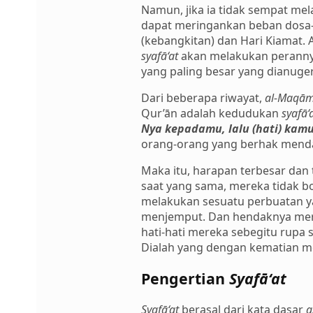
Namun, jika ia tidak sempat m
dapat meringankan beban dosa-
(kebangkitan) dan Hari Kiamat. 
syafā‘at
akan melakukan peranny
yang paling besar yang dianuger
Dari beberapa riwayat,
al-Maqā
Qur’ān adalah kedudukan
syafā‘
Nya kepadamu, lalu (hati) kam
orang-orang yang berhak mend
Maka itu, harapan terbesar dan
saat yang sama, mereka tidak 
melakukan sesuatu perbuatan
menjemput. Dan hendaknya mere
hati-hati mereka sebegitu rupa 
Dialah yang dengan kematian me
Pengertian
Syafā‘at
Syafā‘at
berasal dari kata dasar
a