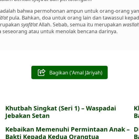
an adalah bahwa permohonan ampun untuk orang-orang yang
ā‘at
pula. Bahkan, doa untuk orang lain dan tawassul kepada
merupakan
syafā‘at
Allah. Sebab, semua itu merupakan
wasīla
seseorang atau untuk menolak bencana darinya.
Bagikan ('Amal Jāriyah)
Khutbah Singkat (Seri 1) – Waspadai
K
Jebakan Setan
B
Kebaikan Memenuhi Permintaan Anak –
D
Bakti Kepada Kedua Orangtua
B