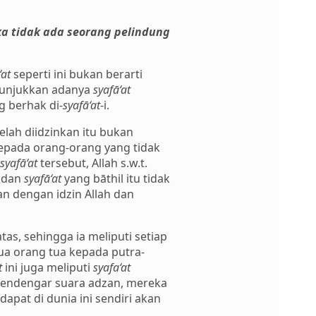
a tidak ada seorang pelindung
‘at
seperti ini bukan berarti
enunjukkan adanya
syafā‘at
 berhak di-
syafā‘at
-i.
elah diidzinkan itu bukan
kepada orang-orang yang tidak
syafā‘at
tersebut, Allah s.w.t.
 dan
syafā‘at
yang bāthil itu tidak
an dengan idzin Allah dan
tas, sehingga ia meliputi setiap
ua orang tua kepada putra-
t
ini juga meliputi
syafa‘at
mendengar suara adzan, mereka
pat di dunia ini sendiri akan