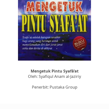
Mengetuk Pintu Syafā‘at
Oleh: Syafiqul Anam al-Jaziriy
Penerbit: Pustaka Group