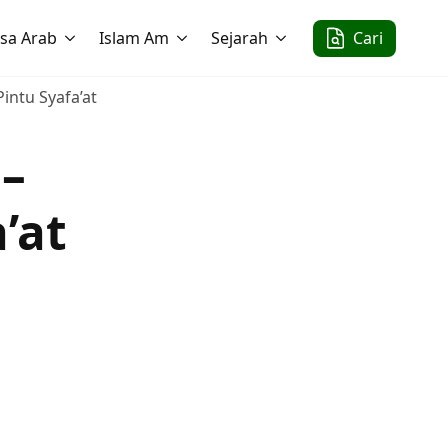
sa Arab
Islam Am
Sejarah
Cari
intu Syafa’at
 –
’at