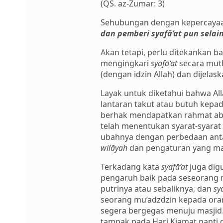
(QS. az-Zumar: 3)
Sehubungan dengan kepercayaan 
dan pemberi syafā‘at pun selai
Akan tetapi, perlu ditekankan 
mengingkari
syafā‘at
secara mutl
(dengan idzin Allah) dan dijelas
Layak untuk diketahui bahwa Al
lantaran takut atau butuh kepad
berhak mendapatkan rahmat aba
telah menentukan syarat-syarat
ubahnya dengan perbedaan ant
wilāyah
dan pengaturan yang mand
Terkadang kata
syafā‘at
juga dig
pengaruh baik pada seseorang m
putrinya atau sebaliknya, dan
sy
seorang mu’adzdzin kepada ora
segera bergegas menuju masjid.
tampak pada Hari Kiamat nanti