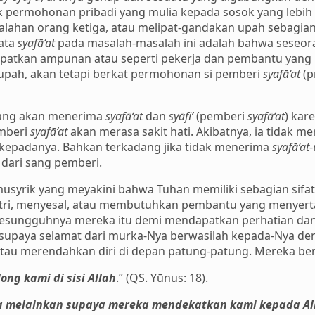
 permohonan pribadi yang mulia kepada sosok yang lebih
lahan orang ketiga, atau melipat-gandakan upah sebagian
kata
syafā‘at
pada masalah-masalah ini adalah bahwa seseora
patkan ampunan atau seperti pekerja dan pembantu yang 
upah, akan tetapi berkat permohonan si pemberi
syafā‘at
(p
rang akan menerima
syafā‘at
dan
syāfi‘
(pemberi
syafā‘at
) kare
emberi
syafā‘at
akan merasa sakit hati. Akibatnya, ia tidak m
 kepadanya. Bahkan terkadang jika tidak menerima
syafā‘at
-
dari sang pemberi.
syrik yang meyakini bahwa Tuhan memiliki sebagian sifat-
tri, menyesal, atau membutuhkan pembantu yang menyerta
 Sesungguhnya mereka itu demi mendapatkan perhatian dan
 supaya selamat dari murka-Nya berwasilah kepada-Nya de
tau merendahkan diri di depan patung-patung. Mereka ber
ng kami di sisi Allah
.” (QS. Yūnus: 18).
 melainkan supaya mereka mendekatkan kami kepada Al