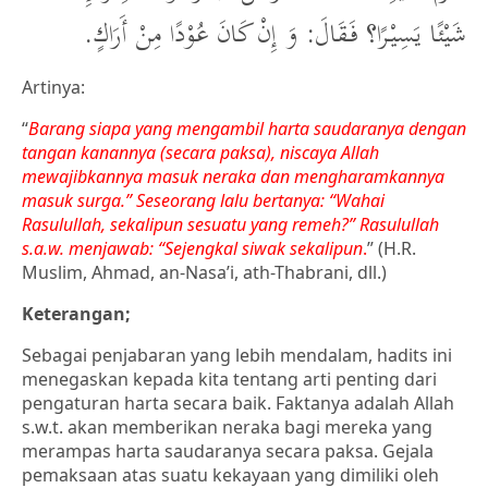
شَيْئًا يَسِيْرًا؟ فَقَالَ: وَ إِنْ كَانَ عُوْدًا مِنْ أَرَاكٍ.
Artinya:
“
Barang siapa yang mengambil harta saudaranya dengan
tangan kanannya (secara paksa), niscaya Allah
mewajibkannya masuk neraka dan mengharamkannya
masuk surga.” Seseorang lalu bertanya: “Wahai
Rasulullah, sekalipun sesuatu yang remeh?” Rasulullah
s.a.w. menjawab: “Sejengkal siwak sekalipun
.
” (H.R.
Muslim, Ahmad, an-Nasa’i, ath-Thabrani, dll.)
Keterangan;
Sebagai penjabaran yang lebih mendalam, hadits ini
menegaskan kepada kita tentang arti penting dari
pengaturan harta secara baik. Faktanya adalah Allah
s.w.t. akan memberikan neraka bagi mereka yang
merampas harta saudaranya secara paksa. Gejala
pemaksaan atas suatu kekayaan yang dimiliki oleh