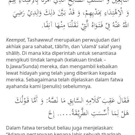
التَّابِعِيْنَ وَ السَّلَفِ الصَّالِحِ الَّذِيْ أَمَرَنَا بِالْاِقْتِدَاءِ بِهِمْ
وَ الْاِهْتِدَاءِ بِهَدْيِهِمْ، وَ قَدْ بَيَّنَ ذلِكَ وَالِدِيْ رَضِيَ
اللهُ عَنْهُ فِيْ فَتَوَاهُ الَّتِيْ نَقَلْنَا مِنْهَا آنِفًا.
Keempat
, Tashawwuf merupakan perwujudan dari
akhlak para sahabat, tābi‘īn, dan ‘ulamā’ salaf yang
shāliḥ. Di mana kita diperintah untuk senantiasa
mengikuti tindak lampah (kelakuan tindak –
b.Jawa/Sunda) mereka, dan mengambil kebaikan
lewat hidayah yang telah yang diberikan kepada
mereka. Sebagaimana telah dijelaskan dalam fatwa
ayahanda kami (penulis) sebelumnya.
فَقَالَ عَقِبَ كَلَامِهِ السَّابِقِ مَا نَصَّهُ: وَ أَمَّا قَوْلُكَ
هَلْ لِمَا أُسِّسَتِ الطَّرِيْقَةُ….. إِلخ
Dalam fatwa tersebut beliau juga menjelaskan:
“Adapun pertanyaan kenapa lahir sebuah tharīqah ….