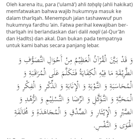
Oleh karena itu, para (‘ulamā’) ahli
taḥqīq
(ahli hakikat)
memfatwakan bahwa wajib hukumnya masuk ke
dalam tharīqah. Menempuh jalan tashawwuf pun
hukumnya fardhu ‘ain. Fatwa perihal kewajiban ber-
tharīqah ini berlandaskan dari dalil
naqli
(al-Qur’ān
dan Ḥadīts) dan akal. Dan bukan pada tempatnya
untuk kami bahas secara panjang lebar.
وَ قَدْ بَيَّنَ الْقُرْآنُ الْعَظِيْمُ مِنْ أَحْوَالِ التَّصَوُّفِ وَ
الطَّرِيْقَةِ مَا فِيْهِ الْكِفَايَةُ فَتَكَلَّمَ عَلَى الْمُرَاقَبَةِ وَ
الْمُحَاسَبَةِ وَ التَّوْبَةِ وَ الْإِنَابَةِ وَ الذِّكْرِ وَ الْفِكْرِ وَ
الْمَحَبَّةِ وَ التَّوَكَّلِ وَ الرِّضَا وَ التَّسْلِيْمِ وَ الزُّهْدِ وَ
الصَّبْرِ وَ الْإِيْثَارِ وَ الصِّدْقِ وَ الْمُجَاهَدَةِ وَ مُخَالَفَةِ
الْهَوَى وَ النَّفْسِ.