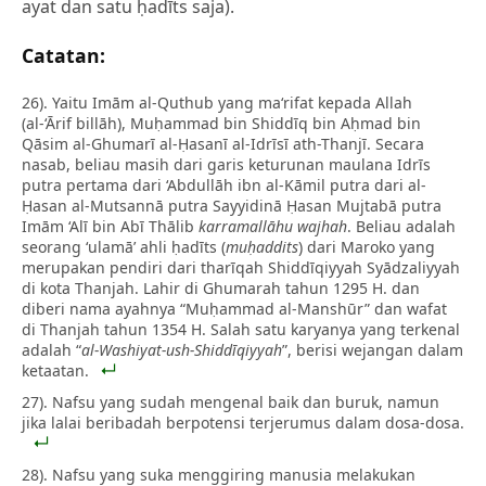
ayat dan satu ḥadīts saja).
Catatan:
26). Yaitu Imām al-Quthub yang ma‘rifat kepada Allah
(al-‘Ārif billāh), Muḥammad bin Shiddīq bin Aḥmad bin
Qāsim al-Ghumarī al-Ḥasanī al-Idrīsī ath-Thanjī. Secara
nasab, beliau masih dari garis keturunan maulana Idrīs
putra pertama dari ‘Abdullāh ibn al-Kāmil putra dari al-
Ḥasan al-Mutsannā putra Sayyidinā Ḥasan Mujtabā putra
Imām ‘Alī bin Abī Thālib
karramallāhu wajhah
. Beliau adalah
seorang ‘ulamā’ ahli ḥadīts (
muḥaddits
) dari Maroko yang
merupakan pendiri dari tharīqah Shiddīqiyyah Syādzaliyyah
di kota Thanjah. Lahir di Ghumarah tahun 1295 H. dan
diberi nama ayahnya “Muḥammad al-Manshūr” dan wafat
di Thanjah tahun 1354 H. Salah satu karyanya yang terkenal
adalah “
al-Washiyat-ush-Shiddīqiyyah
”, berisi wejangan dalam
ketaatan.
27). Nafsu yang sudah mengenal baik dan buruk, namun
jika lalai beribadah berpotensi terjerumus dalam dosa-dosa.
28). Nafsu yang suka menggiring manusia melakukan