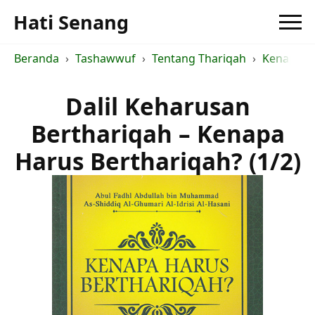
Hati Senang
Beranda
Tashawwuf
Tentang Thariqah
Kenapa H
Dalil Keharusan
Berthariqah – Kenapa
Harus Berthariqah? (1/2)