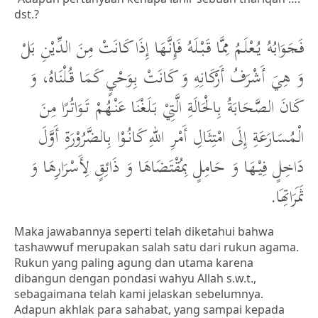
dst.?
فَجَوَابُهُ يُعْلَمُ مِمَّا قَبْلَهُ فَإِنَّهَا إِذَا كَانَتْ مِنَ الدِّيْنِ بَلْ
وَ هِيَ أَشْرَفُ أَرْكَانِهِ وَ كَانَتْ بِوَحْيٍ كَمَا قُلْنَاهُ، وَ
كَانَ الصَّحَابَةُ بِالْحَالَةِ الَّتِيْ بَلَغْنَا عَنْهُمْ تَوَاتُرًا مِنَ
الْمُسَارَعَةِ إِلَى امْتِثَالِ أَمْرِ اللهِ كَانُوْا بِالضَّرُوْرَةِ أَوَّلَ
دَاخِلٍ فِيْهَا وَ حَامِلٍ بِمُقْتَضَاهَا وَ ذَائِقٍ لِأَسْرَارِهَا وَ
ثَمَرَاتِهَا.
Maka jawabannya seperti telah diketahui bahwa
tashawwuf merupakan salah satu dari rukun agama.
Rukun yang paling agung dan utama karena
dibangun dengan pondasi wahyu Allah s.w.t.,
sebagaimana telah kami jelaskan sebelumnya.
Adapun akhlak para sahabat, yang sampai kepada