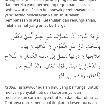
dan mereka yang berpegang teguh pada ajaran
tashawwuf ini. Selain itu, banyak pembahasan lain
yang sering dibicarakan kaum shūfī selain
pembahasan di atas. Ketahuilah dan renungkanlah,
inilah nasihat yang amat berharga.
الْوَجْهُ الثَّانِيْ: أَنَّ التَّصَوُّفَ هُوَ الْعِلْمُ الَّذِيْ تَكَفَّلَ
بِالْبَحْثِ عَنْ عِلَلِ النُّفُوْسِ وَ أَدَوَائِهَا وَ بَيَانِ
عِلَاجِهَا وَ دَوَائِهَا لِتَصِلَ إِلَى مَرْتَبَةِ الْكَمَالِ وَ الْفَلَاحِ
وَ تَدْخُلُ فِيْ ضِمْنَ قَوْلِهِ تَعَالَى: (قَدْ أَفْلَحَ مَنْ
زَكَّاهَا)، (الشمس: 9)
Kedua
, Tashawwuf adalah ilmu yang berfungsi untuk
mencari penyakit hati dan kotorannya, dan
menjelaskan cara menyembuhkan dan obat-obatnya.
Tentunya untuk mencapai tingkatan kesempurnaan