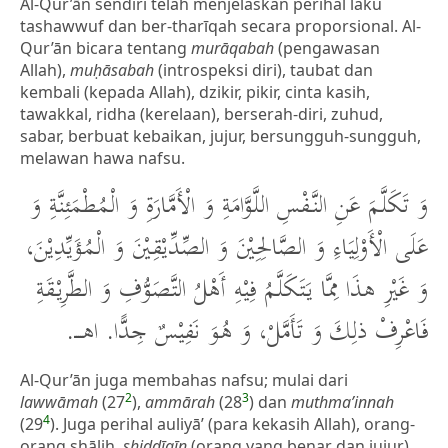
Al-Qur’ān sendiri telah menjelaskan perihal laku
tashawwuf dan ber-tharīqah secara proporsional. Al-
Qur’ān bicara tentang
murāqabah
(pengawasan
Allah),
muḥāsabah
(introspeksi diri), taubat dan
kembali (kepada Allah), dzikir, pikir, cinta kasih,
tawakkal, ridha (kerelaan), berserah-diri, zuhud,
sabar, berbuat kebaikan, jujur, bersungguh-sungguh,
melawan hawa nafsu.
وَ تَكَلَّمَ عَنِ النَّفْسِ اللَّوَّامَةِ وَ الْأَمَّارَةِ وَ الْمُطْمَئِنَّةِ وَ
عَلَى الْأَوْلِيَاءِ وَ الصَّالِحِيْنَ وَ الصِّدِّيْقِيْنَ وَ الْمُؤَيِّدِيْنَ،
وَ غَيْرِ هذَا مِمَّا يَتَكَلَّمُ فِيْهِ أَهْلُ التَّصَوُّفِ وَ الطَّرِيْقَةِ
فَاعْرِفْ ذلِكَ وَ تَأَمَّلْ، وَ هُوَ نَفِيْسٌ جِدًّا. اهــــ.
Al-Qur’ān juga membahas nafsu; mulai dari
2
3
lawwāmah
(27
),
ammārah
(28
) dan
muthma’innah
4
(29
). Juga perihal auliyā’ (para kekasih Allah), orang-
orang shāliḥ,
shiddīqīn
(orang yang benar dan jujur)