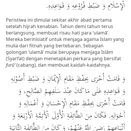
الْإِسْلَامِ وَ ضَبْطِ فُرُوْعِهِ وَ قَوَاعِدِهِ.
Peristiwa ini dimulai sekitar akhir abad pertama
setelah hijrah kenabian. Tahun demi tahun terus
berlangsung, membuat risau hati para ‘ulamā’.
Mereka berinisiatif untuk menjaga agama Islam yang
mulia dari fitnah yang bertebaran. Sebagian
golongan ‘ulamā’ mulai berupaya menjaga Islām
(Syarī‘at) dengan menetapkan perkara yang bersifat
furū‘
(cabang), dan membuat kaidah-kaidahnya.
وَ قَامَتْ أُخْرَى بِحِفْظِ مَقَامِ الْإِيْمَانِ وَ ضَبْطِ أُصُوْلِهِ
وَ قَوَاعِدِهِ عَلَى مَا كَانَ عِنْدَ سَلَفِهِمُ الصَّالِحِ، وَ
قَامَتْ أُخْرَى بِحِفْظِ مَقَامِ الْإِحْسَانِ وَ أَعْمَالِهِ وَ
أَحْوَالِهِ. فَكَانَ مِنَ الطَّائِفَةِ الْأُوْلَى الْأَئِمَّةِ الْأَرْبَعَةِ وَ
أَتْبَاعِهِمْ رَضِيَ اللهُ عَنْهُمْ، وَ كَانَ مِنَ الطَّائِفَةِ الثَّانِيَةِ