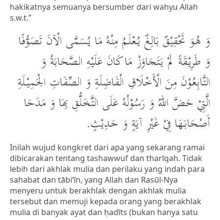
hakikatnya semuanya bersumber dari wahyu Allah
s.w.t.”
وَ هُوَ تَحْقِيْقٌ بَالِغٌ يُعْلَمُ مِنْهُ مَا يُسَمَّى الْآنَ تَصَوُّفًا
وَ طَرِيْقَةً لَمْ يَتَجَاوَزْ مَا كَانَ عَلَيْهِ الصَّحَابَةُ وَ
التَّابِعُوْنَ مِنَ الْأَخْلَاقِ الْفَاضِلَةِ وَ الصِّفَاتِ الْجَمِيْلَةِ
الَّتِيْ حَضَّ اللهُ وَ رَسُوْلُهُ عَلَى التَّخَلُّقِ بِهَا وَ مَدَحَا
أَصْحَابَهَا فِيْ غَيْرِ آيَةٍ وَ حَدِيْثٍ.
Inilah wujud kongkret dari apa yang sekarang ramai
dibicarakan tentang tashawwuf dan tharīqah. Tidak
lebih dari akhlak mulia dan perilaku yang indah para
sahabat dan tābi‘īn, yang Allah dan Rasūl-Nya
menyeru untuk berakhlak dengan akhlak mulia
tersebut dan memuji kepada orang yang berakhlak
mulia di banyak ayat dan ḥadīts (bukan hanya satu