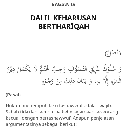
BAGIAN IV
DALIL KEHARUSAN
BERTHARĪQAH
(فَصْلٌ)
وَ سُلُوْكُ طَرِيْقِ التَّصَوُّفِ وَاجِبٌ مُحْتَمٌّ لَا يَكْمَلُ دِيْنُ
الْمُرْءِ إِلَّا بِهِ، وَ بَيَانُ ذلِكَ مِنْ وُجُوْهٍ:
(
Pasal
)
Hukum menempuh laku tashawwuf adalah wajib.
Sebab tidaklah sempurna keberagamaan seseorang
kecuali dengan bertashawwuf. Adapun penjelasan
argumentasinya sebagai berikut: