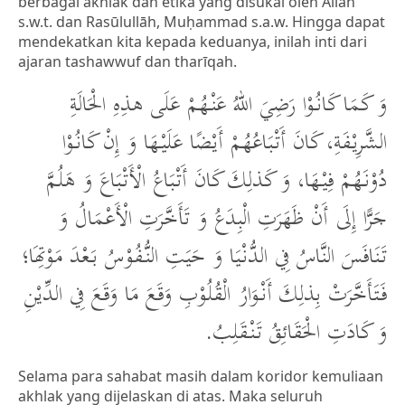
berbagai akhlak dan etika yang disukai oleh Allah
s.w.t. dan Rasūlullāh, Muḥammad s.a.w. Hingga dapat
mendekatkan kita kepada keduanya, inilah inti dari
ajaran tashawwuf dan tharīqah.
وَ كَمَا كَانُوْا رَضِيَ اللهُ عَنْهُمْ عَلَى هذِهِ الْحَالَةِ
الشَّرِيْفَةِ، كَانَ أَتْبَاعُهُمْ أَيْضًا عَلَيْهَا وَ إِنْ كَانُوْا
دُوْنَهُمْ فِيْهَا، وَ كَذلِكَ كَانَ أَتْبَاعُ الْأَتْبَاعَ وَ هَلُمَّ
جَرًّا إِلَى أَنْ ظَهَرَتِ الْبِدَعُ وَ تَأَخَّرَتِ الْأَعْمَالُ وَ
تَنَافَسَ النَّاسُ فِي الدُّنْيَا وَ حَيَتِ النُّفُوْسُ بَعْدَ مَوْتِهَا؛
فَتَأَخَّرَتْ بِذلِكَ أَنْوَارُ الْقُلُوْبِ وَقَعَ مَا وَقَعَ فِي الدِّيْنِ
وَ كَادَتِ الْحَقَائِقُ تَنْقَلِبُ.
Selama para sahabat masih dalam koridor kemuliaan
akhlak yang dijelaskan di atas. Maka seluruh