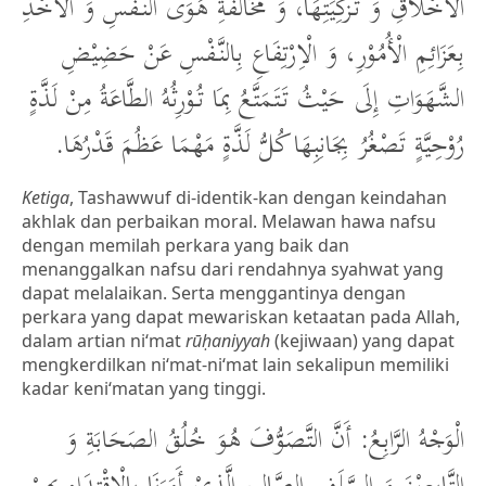
الْأَخْلَاقِ وَ تَزْكِيَتِهَا، وَ مُخَالَفَةِ هَوَى النَّفْسِ وَ الْأَخْذِ
بِعَزَائِمِ الْأُمُوْرِ، وَ الْاِرْتِفَاعِ بِالنَّفْسِ عَنْ حَضِيْضِ
الشَّهَوَاتِ إِلَى حَيْثُ تَتَمَتَّعُ بِمَا تُوْرِثُهُ الطَّاعَةُ مِنْ لَذَّةٍ
رُوْحِيَّةٍ تَصْغُرُ بِجَانِبِهَا كُلُّ لَذَّةٍ مَهْمَا عَظُمَ قَدْرُهَا.
Ketiga
, Tashawwuf di-identik-kan dengan keindahan
akhlak dan perbaikan moral. Melawan hawa nafsu
dengan memilah perkara yang baik dan
menanggalkan nafsu dari rendahnya syahwat yang
dapat melalaikan. Serta menggantinya dengan
perkara yang dapat mewariskan ketaatan pada Allah,
dalam artian ni‘mat
rūḥaniyyah
(kejiwaan) yang dapat
mengkerdilkan ni‘mat-ni‘mat lain sekalipun memiliki
kadar keni‘matan yang tinggi.
الْوَجْهُ الرَّابِعُ: أَنَّ التَّصَوُّفَ هُوَ خُلُقُ الصَحَابَةِ وَ