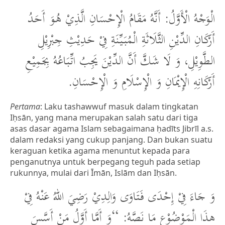
الْوَجْهُ الْأَوَّلُ: أَنَّهُ مَقَامُ الْإِحْسَانِ الَّذِيْ هُوَ أَحَدُ
أَرْكَانِ الدِّيْنِ الثَّلَاثَةِ الْمُبَيِّنَةِ فِيْ حَدِيْثِ جِبْرِيْلِ
الطَّوِيْلِ، وَ لَا شَكَّ أَنَّ الدِّيْنَ يَجِبُ اتِّبَاعُهُ بِجَمِيْعِ
أَرْكَانِهِ الْإِيْمَانِ وَ الْإِسْلَامِ وَ الْإِحْسَانِ.
Pertama
: Laku tashawwuf masuk dalam tingkatan
Iḥsān, yang mana merupakan salah satu dari tiga
asas dasar agama Islam sebagaimana ḥadīts Jibrīl a.s.
dalam redaksi yang cukup panjang. Dan bukan suatu
keraguan ketika agama menuntut kepada para
penganutnya untuk berpegang teguh pada setiap
rukunnya, mulai dari Īmān, Islām dan Iḥsān.
وَ جَاءَ فِيْ إِحْدَى فَتَاوَى وَالِدِيْ رَضِيَ اللهُ عَنْهُ فِيْ
هذَا الْمَوْضُوْعِ مَا نَصَّهُ: “وَ أَمَّا أَوَّلُ مَنْ أَسَّسَ