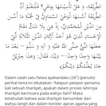
الطَّرِيْقَةِ، وَ هَلْ تَأْسِيْسُهَا بِوَحْيٍ؟ فَلْتَعْلَمْ أَنَّ
الطَّرِيْقَةَ أَسَّسَهَا الْوَحْيُ السَّمَاوِيُّ فِيْ جُمْلَةِ مَا أُسِّسَ
مِنَ الدِّيْنِ الْمُحَمَّدِيِّ، إِذْ هِيَ بِلَا شَكٍّ مَقَامُ
الْإِحْسَانِ الَّذِيْ هُوَ أَحَدُ أَرْكَانِ الدِّيْنِ الثَّلَاثَةِ الَّتِيْ
جَعَلَهَا النِّبِيُّ صَلَّى اللهُ عَلَيْهِ وَ آلِهِ وَ سَلَّمَ – بَعْدَ مَا
بَيَّنَهَا وَاحِدًا وَاحِدًا – دِيْنًا، فَقَالَ: (هذَا جِبْرِيْلُ
جَاءَ يُعَلِّمُكُمْ دِيْنَكُمْ).
1
Dalam salah satu fatwa ayahandaku (26
) (penulis)
perihal tema ini dikatakan: “Adapun pelopor pertama
kali sebuah tharīqah, apakah dalam proses lahirnya
tharīqah bermuara pada wahyu ilahi? Maka
ketahuilah bahwa asas tharīqah bersumber dari
wahyu langit dan dalam koridor ajaran agama yang