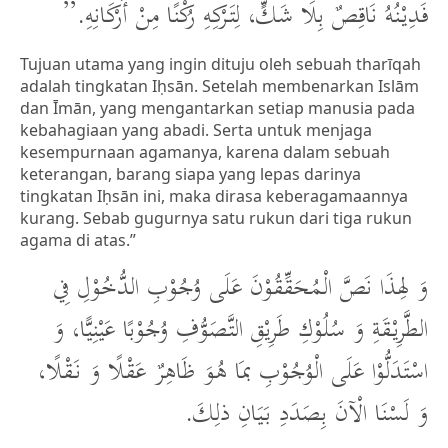
فَدِيْنُهُ نَاقِصٌ بِلَا شَكٍّ، لِتَرْكِهِ رُكْنًا مِنْ أَرْكَانِهِ.”
Tujuan utama yang ingin dituju oleh sebuah tharīqah
adalah tingkatan Iḥsān. Setelah membenarkan Islām
dan Īmān, yang mengantarkan setiap manusia pada
kebahagiaan yang abadi. Serta untuk menjaga
kesempurnaan agamanya, karena dalam sebuah
keterangan, barang siapa yang lepas darinya
tingkatan Iḥsān ini, maka dirasa keberagamaannya
kurang. Sebab gugurnya satu rukun dari tiga rukun
agama di atas.”
وَ لِهذَا نَصَّ الْمُحَقِّقُوْنَ عَلَى وُجُوْبِ الدُّخُوْلِ فِي
الطَّرِيْقَةِ وَ سُلُوْكِ طَرِيْقِ التَّصَوُّفِ وُجُوْبًا عَيْنِيًّا، وَ
اسْتَدَلُّوْا عَلَى الْوُجُوْبِ بمَا هُوَ ظَاهِرٌ عَقْلًا وَ نَقْلًا،
وَ لَسْنَا الْآنَ بِصَدَدِ بَيَانِ ذلِكَ.