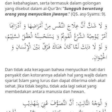
dan kebahagiaan, serta termasuk dalam golongan
yang disebut dalam al-Qur’ān: “
Sungguh beruntung
orang yang menyucikan jiwanya
.” (QS. asy-Syams: 9).
وَ لَا شَكَّ أَنَّ عِلَاجَ النَّفْس مِنْ أَمْرَاضِهَا وَ أَدْرَانِهَا
أَمْرٌ يُوْجِبُهُ الشَّرْعُ الْقَوِيْمُ وَ يَسْتَحْسِنُهُ الْعَقْلُ السَّلِيْمُ،
وَ لَوْ لَا ذلِكَ لَمَّا كَانَ هَنَاكَ فَرْقٌ بَيْنَ الْإِنْسَانِ وَ
الْحَيْوَانِ.
Dan tidak ada keraguan bahwa menyucikan hati dari
penyakit dan kotorannya adalah hal yang wajib dalam
syariat Islam yang lurus dan dapat diterima oleh akal
sehat. Jika tidak begitu, tidak ada lagi sekat yang
membedakan antara manusia dan hewan.
وَ الْوَجْهُ الثَّالِثِ: أَنَّ التَّصَوُّفَ عُنِيَ بِتَهْذِيْبِ