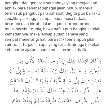
pengikut dan generasi setelahnya yang menjadikan
akhlak para sahabat sebagai jalan hidup, mereka
termasuk pengikut para sahabat. Begitu pun berlaku
sebaliknya. Hingga sampai pada masa tatkala
bermunculan bid‘ah dalam agama, orang-orang
mulai berebut dunia, hawa nafsu pun bangkit setelah
kematiannya, maka lenyap sudah cahaya yang
sempat menerangi hati para
sālik
(penempuh jalan
spiritual). Terjadilah apa yang terjadi, hingga hakekat
kebenaran ajaran agama mulai terbolak-balik.
وَ كَانَ ابْتِدَاءُ ذلِكَ فِيْ أَوَاخِرِ الْمِائَةِ الْأُوْلَى مِنَ
الْهِجْرَةِ، وَ لَمْ يَزَلْ ذلِكَ يَزِيْدُ سَنَةً بَعْدِ سَنَةٍ إِلَى أَنْ
وَصَلَ ذلِكَ إِلَى حَالَةٍ تَخَوَّفَ مِنْهَا السَّلَفُ الصَّالِحُ
عَلَى الدِّيْنِ، فَانْتَبَدَ عِنْدَ ذلِكَ الْعُلَمَاءُ لِحِفْظِ هذَا
الدِّيْنِ الشَّرِيْفِ، فَقَامَتْ طَائِفَةٌ مِنْهُمْ بِحِفْظِ مَقَامِ