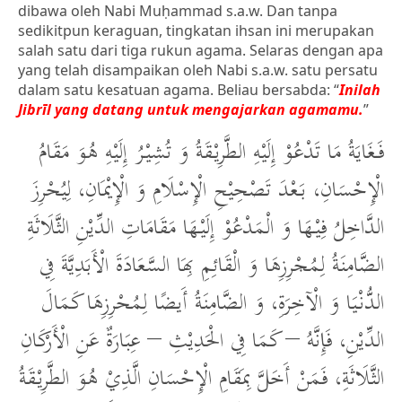
dibawa oleh Nabi Muḥammad s.a.w. Dan tanpa
sedikitpun keraguan, tingkatan ihsan ini merupakan
salah satu dari tiga rukun agama. Selaras dengan apa
yang telah disampaikan oleh Nabi s.a.w. satu persatu
dalam satu kesatuan agama. Beliau bersabda: “
Inilah
Jibrīl yang datang untuk mengajarkan agamamu.
”
فَغَايَةُ مَا تَدْعُوْ إِلَيْهِ الطَّرِيْقَةُ وَ تُشِيْرُ إِلَيْهِ هُوَ مَقَامُ
الْإِحْسَانِ، بَعْدَ تَصْحِيْحِ الْإِسْلَامِ وَ الْإِيْمَانِ، لِيُحْرِزَ
الدَّاخِلُ فِيْهَا وَ الْمَدْعُوْ إِلَيْهَا مَقَامَاتِ الدِّيْنِ الثَّلَاثَةِ
الضَّامِنَةُ لِمُجْرِزِهَا وَ الْقَائِمِ بِهَا السَّعَادَةَ الْأَبَدِيَّةَ فِي
الدُّنْيَا وَ الْآخِرَةِ، وَ الضَّامِنَةُ أَيضًا لِمُحْرِزِهَا كَمَالَ
الدِّيْنِ، فَإِنَّهُ – كَمَا فِي الْحَدِيْثِ – عِبَارَةٌ عَنِ الْأَرْكَانِ
الثَّلَاثَةِ، فَمَنْ أَخَلَّ بِمَقَامِ الْإِحْسَانِ الَّذِيْ هُوَ الطَّرِيْقَةُ