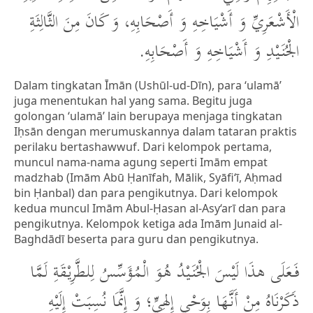
الْأَشْعَرِيِّ وَ أَشْيَاخِهِ وَ أَصْحَابِهِ، وَ كَانَ مِنَ الثَّالِثَةِ
الْجُنَيْدِ وَ أَشْيَاخِهِ وَ أَصْحَابِهِ.
Dalam tingkatan Īmān (Ushūl-ud-Dīn), para ‘ulamā’
juga menentukan hal yang sama. Begitu juga
golongan ‘ulamā’ lain berupaya menjaga tingkatan
Iḥsān dengan merumuskannya dalam tataran praktis
perilaku bertashawwuf. Dari kelompok pertama,
muncul nama-nama agung seperti Imām empat
madzhab (Imām Abū Ḥanīfah, Mālik, Syāfi‘ī, Aḥmad
bin Ḥanbal) dan para pengikutnya. Dari kelompok
kedua muncul Imām Abul-Ḥasan al-Asy‘arī dan para
pengikutnya. Kelompok ketiga ada Imām Junaid al-
Baghdādī beserta para guru dan pengikutnya.
فَعَلَى هذَا لَيْسَ الْجُنَيْدُ هُوَ الْمُؤَسِّسُ لِلطَّرِيْقَةِ لَمَّا
ذَكَرْنَاهُ مِنْ أَنَّهَا بِوَحْيٍ إِلهِيٍّ؛ وَ إِنَّمَا نُسِبَتْ إِلَيْهِ