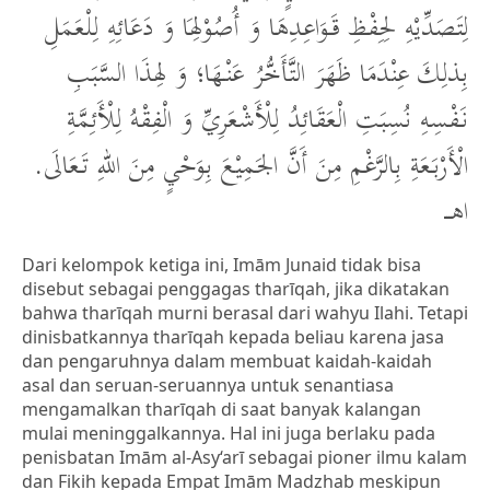
لِتَصَدِّيْهِ لِحِفْظِ قَوَاعِدِهَا وَ أُصُوْلِهَا وَ دَعَائِهِ لِلْعَمَلِ
بِذلِكَ عِنْدَمَا ظَهَرَ التَّأَخُّرُ عَنْهَا؛ وَ لِهذَا السَّبَبِ
نَفْسِهِ نُسِبَتِ الْعَقَائِدُ لِلْأَشْعَرِيِّ وَ الْفِقْهُ لِلْأَئِمَّةِ
الْأَرْبَعَةِ بِالرَّغْمِ مِنَ أَنَّ الجَمِيْعَ بِوَحْيٍ مِنَ اللهِ تَعَالَى.
اهـــ
Dari kelompok ketiga ini, Imām Junaid tidak bisa
disebut sebagai penggagas tharīqah, jika dikatakan
bahwa tharīqah murni berasal dari wahyu Ilahi. Tetapi
dinisbatkannya tharīqah kepada beliau karena jasa
dan pengaruhnya dalam membuat kaidah-kaidah
asal dan seruan-seruannya untuk senantiasa
mengamalkan tharīqah di saat banyak kalangan
mulai meninggalkannya. Hal ini juga berlaku pada
penisbatan Imām al-Asy‘arī sebagai pioner ilmu kalam
dan Fikih kepada Empat Imām Madzhab meskipun