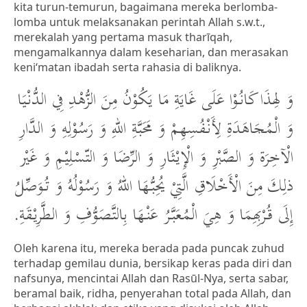
kita turun-temurun, bagaimana mereka berlomba-
lomba untuk melaksanakan perintah Allah s.w.t.,
merekalah yang pertama masuk tharīqah,
mengamalkannya dalam keseharian, dan merasakan
keni‘matan ibadah serta rahasia di baliknya.
وَ لِهذَا كَانُوْا عَلَى غَايَةِ مَا يَكُوْنُ مِنَ الزُّهْدِ فِي الدُّنْيَا
وَ الْمُجَاهَدَةِ لِأَنْفُسِهِمْ وَ مَحَبَّةِ اللهِ وَ رَسُوْلِهِ وَ الدَّارِ
الْآخِرَة وَ الصَّبْرِ وَ الْإِيْثَارِ وَ الرِّضَا وَ التّسْلِيْمِ وَ غَيْر
ذلِكَ مِنَ الْأَخْلَاقِ الَّتِيْ يُحِبُّهَا اللهُ وَ رَسُوْلُهُ وَ تُوَصِّلُ
إِلَى قُرْبِهِمَا وَ هِيَ الْمُعَبَّرُ عَنْهَا بِالتَّصَوُّفِ وَ الطَّرِيْقَةِ.
Oleh karena itu, mereka berada pada puncak zuhud
terhadap gemilau dunia, bersikap keras pada diri dan
nafsunya, mencintai Allah dan Rasūl-Nya, serta sabar,
beramal baik, ridha, penyerahan total pada Allah, dan