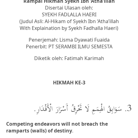
Rampai Hikmah Syekh Ibn ‘Atha’illah
Disertai Ulasan oleh:
SYEKH FADLALLA HAERI
(Judul Asli: Al-Hikam of Syekh Ibn ‘Atha’illah
With Explaination by Syekh Fadhalla Haeri)
Penerjemah: Lisma Dyawati Fuaida
Penerbit: PT SERAMBI ILMU SEMESTA
Diketik oleh: Fatimah Karimah
HIKMAH KE-3
3. سَوَابِقُ الْهِمَمِ لَا تَحْرِقُ أَسْرَارَ الْأَقْدَارِ.
Competing endeavors will not breach the
ramparts (walls) of destiny
.