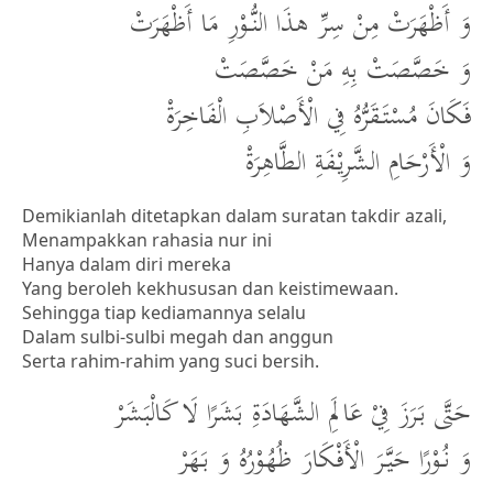
وَ أَظْهَرَتْ مِنْ سِرِّ هذَا النُّوْرِ مَا أَظْهَرَتْ
وَ خَصَّصَتْ بِهِ مَنْ خَصَّصَتْ
فَكَانَ مُسْتَقَرُّهُ فِي الْأَصْلاَبِ الْفَاخِرَةْ
وَ الْأَرْحَامِ الشَّرِيْفَةِ الطَّاهِرَةْ
Demikianlah ditetapkan dalam suratan takdir azali,
Menampakkan rahasia nur ini
Hanya dalam diri mereka
Yang beroleh kekhususan dan keistimewaan.
Sehingga tiap kediamannya selalu
Dalam sulbi-sulbi megah dan anggun
Serta rahim-rahim yang suci bersih.
حَتَّى بَرَزَ فِيْ عَالَمِ الشَّهَادَةِ بَشَرًا لَا كَالْبَشَرْ
وَ نُوْرًا حَيَّرَ الْأَفْكَارَ ظُهُوْرُهُ وَ بَهَرْ