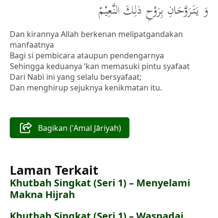
وَ يَتَرَوَّحَانِ بِرَوْحِ ذلِكَ النَّعِيْمْ
Dan kirannya Allah berkenan melipatgandakan
manfaatnya
Bagi si pembicara ataupun pendengarnya
Sehingga keduanya ’kan memasuki pintu syafaat
Dari Nabi ini yang selalu bersyafaat;
Dan menghirup sejuknya kenikmatan itu.
Bagikan ('Amal Jāriyah)
Laman Terkait
Khutbah Singkat (Seri 1) – Menyelami
Makna Hijrah
Khutbah Singkat (Seri 1) – Waspadai