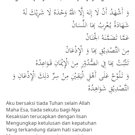
وَ أَشْهَدُ أَنْ لَا إِلهَ إِلَّا اللهُ وَحْدَهُ لَا شَرِيْكَ لَهُ
شَهَادَةً يُعْرِبُ بِهَا اللِّسَانْ
عَمَّا تَضَمَّنَهُ الْجَنَانْ
مِنَ التَّصْدِيْقِ بِهَا وَ الْإِذْعَانْ
تَثْبُتُ بِهَا فِي الصُّدُوْرِ مِنَ الْإِيْمَانِ قَوَاعِدُهْ
وَ تَلُوْحُ عَلَى أَهْلِ الْيَقِيْنِ مِنْ سِرِّ ذلِكَ الْإِذْعَانِ وَ
التَّصْدِيْقِ شَوَاهِدُهْ
Aku bersaksi tiada Tuhan selain Allah
Maha Esa, tiada sekutu bagi-Nya
Kesaksian terucapkan dengan lisan
Mengungkap ketulusan dan kepatuhan
Yang terkandung dalam hati sanubari