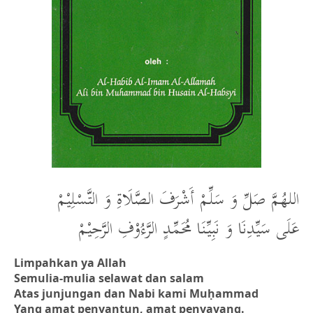
اللهُمَّ صَلِّ وَ سَلِّمْ أَشْرَفَ الصَّلَاةِ وَ التَّسْلِيْمْ
عَلَى سَيِّدِنَا وَ نَبِيِّنَا مُحَمِّدٍ الرَّءُوْفِ الرَّحِيْمْ
Limpahkan ya Allah
Semulia-mulia selawat dan salam
Atas junjungan dan Nabi kami Muḥammad
Yang amat penyantun, amat penyayang.