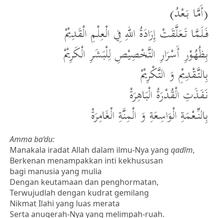
(أَمَّا بَعْدُ)
فَلَمَّا تَعَلَّقَتْ إِرَادَةُ اللهِ فِي الْعِلْمِ الْقَدِيْمْ
بِظُهُوْرِ أَسْرَارِ التَّخْصِيْصِ لِلْبَشَرِ الْكَرِيْمْ
بِالتَّقْدِيْمِ وَ التَّكْرِيْمْ
نَفَذَتِ الْقُدْرَةُ الْبَاهِرَةْ
بِالنِّعْمَةِ الْوَاسِعَةِ وَ الْمِنَّةِ الْغَامِرَةْ
Amma ba‘du:
Manakala iradat Allah dalam ilmu-Nya yang
qad
ī
m
,
Berkenan menampakkan inti kekhususan
bagi manusia yang mulia
Dengan keutamaan dan penghormatan,
Terwujudlah dengan kudrat gemilang
Nikmat Ilahi yang luas merata
Serta anugerah-Nya yang melimpah-ruah.