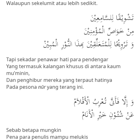
Walaupun sekelumit atau lebih sedikit.
تَشْوِيْقًا لِلسَّامِعِيْنَ
مِنْ خَوَاصِّ الْمُؤْمِنِيْنَ
وَ تَرْوِيْحًا لِلْمُتَعَلِّقِيْنَ بِهذَا النُّوْرِ الْمُبِيْنْ
Tapi sekadar penawar hati para pendengar
Yang termasuk kalangan khusus di antara kaum
mu’minin,
Dan penghibur mereka yang terpaut hatinya
Pada pesona
n
ū
r
yang terang ini.
وَ إِلَّا فَأَنَّى تُعْرِبُ الْأَقْلاَمْ
عَنْ شُئُوْنِ خَيْرِ الْأَنَامْ
Sebab betapa mungkin
Pena para penulis mampu melukis