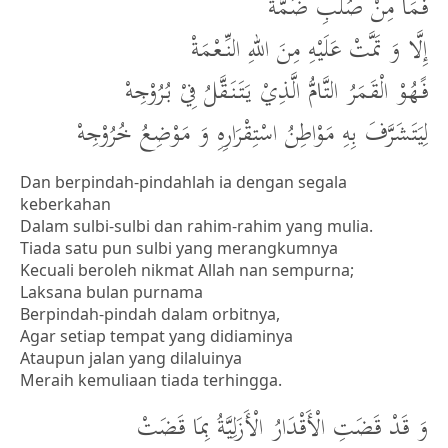
فَمَا مِنْ صُلْبِ ضَمَّةْ
إِلَّا وَ تَمَّتْ عَلَيْهِ مِنَ اللهِ النِّعْمَةْ
فًهُوْ الْقَمَرُ التَّامُّ الَّذِيْ يَتَنَقَّلُ فِيْ بُرُوْجِهْ
لِيَتَشَرَّفَ بِهِ مَوْاطِنُ اسْتِقْرَارِهِ وَ مَوْضِعُ خُرُوْجِهْ
Dan berpindah-pindahlah ia dengan segala
keberkahan
Dalam sulbi-sulbi dan rahim-rahim yang mulia.
Tiada satu pun sulbi yang merangkumnya
Kecuali beroleh nikmat Allah nan sempurna;
Laksana bulan purnama
Berpindah-pindah dalam orbitnya,
Agar setiap tempat yang didiaminya
Ataupun jalan yang dilaluinya
Meraih kemuliaan tiada terhingga.
وَ قَدْ قَضَتِ الْأَقْدَارُ الْأَزَلِيَّةُ بِمَا قَضَتْ