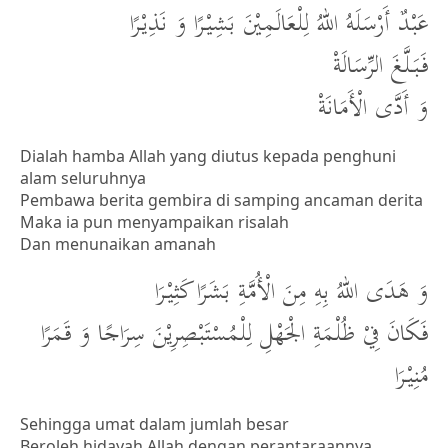
عَبْدٌ أَرْسَلَهُ اللهُ لِلْعَالَمِيْنَ بَشِيْرًا وَ نَذِيْرًا
فَبَلَّغَ الرِّسَالَةْ
وَ أَدَّى الْأَمَانَةْ
Dialah hamba Allah yang diutus kepada penghuni
alam seluruhnya
Pembawa berita gembira di samping ancaman derita
Maka ia pun menyampaikan risalah
Dan menunaikan amanah
وَ هَدَى اللهُ بِهِ مِنَ الْأُمَّةِ بَشَرًا كَثِيْرَا
فَكَانَ فِيْ ظُلْمَةِ الْجَهْلِ لِلْمُسْتَبْصِرِيْنَ سِرَاجًا وَ قَمَرًا
مُنِيْرَا
Sehingga umat dalam jumlah besar
Beroleh hidayah Allah dengan perantaraannya.