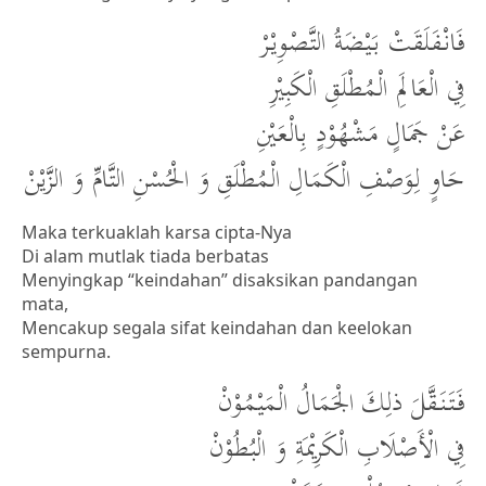
فَانْفَلَقَتْ بَيْضَةُ التَّصْوِيْرْ
فِي الْعَالَمِ الْمُطْلَقِ الْكَبِيْرِ
عَنْ جَمَالٍ مَشْهُوْدٍ بِالْعَيْنِ
حَاوٍ لِوَصْفِ الْكَمَالِ الْمُطْلَقِ وَ الْحُسْنِ التَّامِّ وَ الزَّيْنْ
Maka terkuaklah karsa cipta-Nya
Di alam mutlak tiada berbatas
Menyingkap “keindahan” disaksikan pandangan
mata,
Mencakup segala sifat keindahan dan keelokan
sempurna.
فَتَنَقَّلَ ذلِكَ الْجَمَالُ الْمَيْمُوْنْ
فِي الْأَصْلَابِ الْكَرِيْمَةِ وَ الْبُطُوْنْ