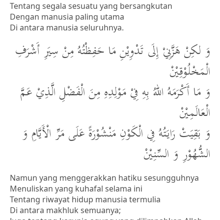
Tentang segala sesuatu yang bersangkutan
Dengan manusia paling utama
Di antara manusia seluruhnya.
وَ لكِنْ هَزَّنِيْ إِلَى تَدْوِيْنِ مَا حَفِظْتُهُ مِنْ سِيَرِ أَشْرَفِ
الْمَخْلُوْقِيْنْ
وَ مَا أَكْرَمَهُ اللهُ بِهِ فِيْ مَوْلِدِهِ مِنَ الْفَضْلِ الَّذِيْ عَمَّ
الْعَالَمِيْنْ
وَ بَقِيَتْ رَايَتُهُ فِي الْكَوْنِ مَنْشُوْرَةً عَلَى مَرِّ الْأَيَّامِ وَ
الشُّهُوْرِ وَ السِّنِيْنْ
Namun yang menggerakkan hatiku sesungguhnya
Menuliskan yang kuhafal selama ini
Tentang riwayat hidup manusia termulia
Di antara makhluk semuanya;