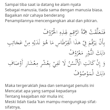
Sampai tiba saat ia datang ke alam nyata
Sebagai manusia, tiada sama dengan manusia biasa.
Bagaikan
nūr
cahaya benderang
Penampilannya mencengangkan akal dan pikiran.
فَتَعَلَّقَتْ هِمَّةُ الرَّاقِمِ لِهذِهِ الْحُرُوْفْ
بِأَنْ يَرْقُمَ فِيْ هذَا الْقِرْطَاسِ مَا هُوَ لَدَيْهِ مِنْ عَجَائِبِ
ذلِكَ النُّوْرِ مَعْرُوْفْ
وَ إِنْ كَانَتِ الْأَلْسُنُ لَا تَفِيْ بِعُشْرِ مِعْشَارِ أَوْصَافِ
ذلِكَ الْمَوْصُوْفْ
Maka tergeraklah jiwa dan semangat penulis ini
Mencatat apa yang sampai kepadanya
Tentang keajaiban
nūr
mulia ini;
Meski lidah tiada ’kan mampu mengungkap sifat-
sifatnya,