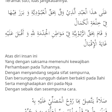
Teramat suci, luas jangkauannya.
عَلَى هذَا الْعَبْدِ الَّذِيْ وَفَّى بِحَقِّ الْعُبُوْدِيَّةِ وَ بَرَزَ فِيْهَا
فِيْ خِلْعَةِ الْكَمَالْ
وَ قَامَ بِحَقِّ الرُّبُوْبِيَّةِ فِيْ مَوَاطِنِ الْخِدْمَةِ للهِ وَ أَقْبَلَ عَلَيْهِ
غَايَةَ الْإِقْبَالْ
Atas diri insan ini
Yang dengan saksama memenuhi kewajiban
Perhambaan pada Tuhannya.
Dengan menyandang segala sifat sempurna,
Dan bersungguh-sungguh dalam berbakti pada Ilahi
Serta menghadapkan diri pada-Nya
Dengan sebaik dan sesempurna cara.
صَلَاةً يَتَّصِلُ بِهَا رُوْحُ الْمُصَلِّيْ عَلَيْهِ بِهْ
فَيَنْبَسِطُ فِيْ قَلْبِهِ نُوْرُ سِرِّ تَعَلُّقِهِ بِهِ وَ حُبِّهْ