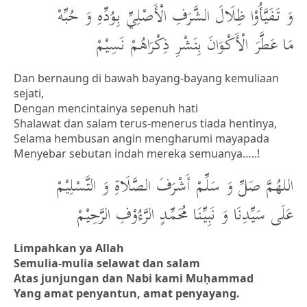
وَ تَفَيَّأُوْا ظِلَالَ الشَّرَفِ الْأَصْلِيِّ بِوُدِّهِ وَ حُبِّهْ
مَا عَطَّرَ الْأَكْوَانَ بِنَشْرِ ذِكْرَاهُمْ نَسِيْمْ
Dan bernaung di bawah bayang-bayang kemuliaan
sejati,
Dengan mencintainya sepenuh hati
Shalawat dan salam terus-menerus tiada hentinya,
Selama hembusan angin mengharumi mayapada
Menyebar sebutan indah mereka semuanya…..!
اللهُمَّ صَلِّ وَ سَلِّمْ أَشْرَفَ الصَّلَاةِ وَ التَّسْلِيْمْ
عَلَى سَيِّدِنَا وَ نَبِيِّنَا مُحَمِّدٍ الرَّءُوْفِ الرَّحِيْمْ
Limpahkan ya Allah
Semulia-mulia selawat dan salam
Atas junjungan dan Nabi kami Muḥammad
Yang amat penyantun, amat penyayang.