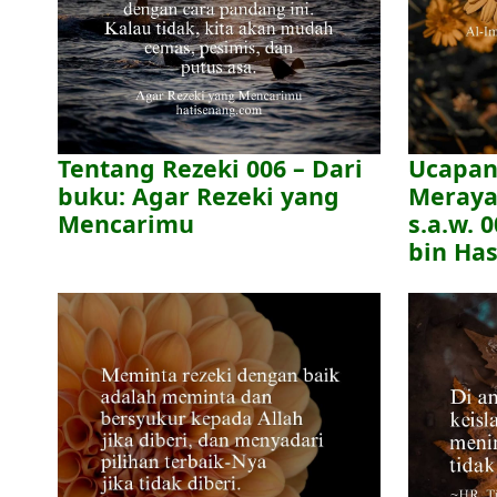
Tentang Rezeki 006 – Dari
Ucapan
buku: Agar Rezeki yang
Meraya
Mencarimu
s.a.w. 
bin Has