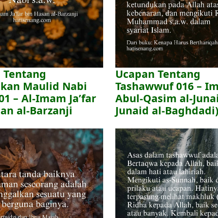
 Tentang
Ucapan Tentang
kan Maulid Nabi
Tashawwuf 016 – I
001 – Al-Imam Ja’far
Abul-Qasim al-Junai
an al-Barzanji
Junaid al-Baghdadi