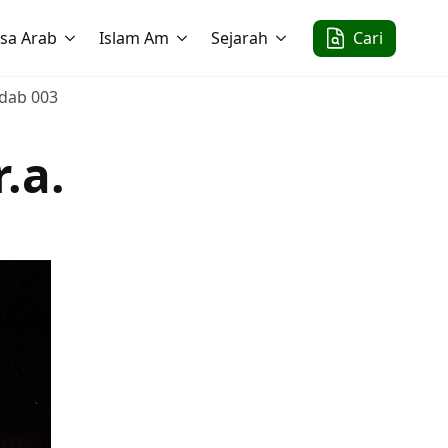
sa Arab
Islam Am
Sejarah
Cari
Adab 003
.a.