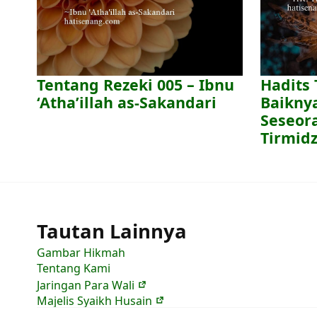
Tentang Rezeki 005 – Ibnu
Hadits
‘Atha’illah as-Sakandari
Baikny
Seseora
Tirmid
Tautan Lainnya
Gambar Hikmah
Tentang Kami
Jaringan Para Wali
Majelis Syaikh Husain