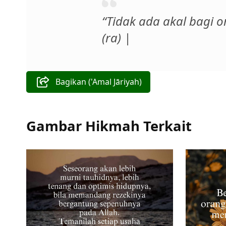
“Tidak ada akal bagi o
(ra) |
Bagikan ('Amal Jāriyah)
Gambar Hikmah Terkait