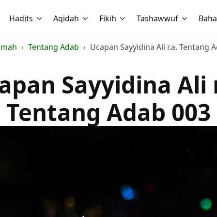
Hadits
Aqidah
Fikih
Tashawwuf
Baha
kmah
Tentang Adab
Ucapan Sayyidina Ali r.a. Tentang 
apan Sayyidina Ali r
Tentang Adab 003