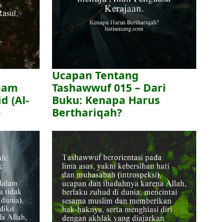
Ucapan Tentang
mam
Tashawwuf 015 – Dari
d (Al-
Buku: Kenapa Harus
)
Berthariqah?