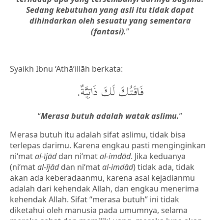
Sedang kebutuhan yang asli itu tidak dapat
dihindarkan oleh sesuatu yang sementara
(fantasi).
”
Syaikh Ibnu ‘Athā’illāh berkata:
فَاقَتُكَ لَكَ ذَاتِيَّةٌ.
“
Merasa butuh adalah watak aslimu.
”
Merasa butuh itu adalah sifat aslimu, tidak bisa
terlepas darimu. Karena engkau pasti menginginkan
ni‘mat
al-ījād
dan ni‘mat
al-imdād
. Jika keduanya
(ni‘mat
al-ījād
dan ni‘mat
al-imdād
) tidak ada, tidak
akan ada keberadaanmu, karena asal kejadianmu
adalah dari kehendak Allah, dan engkau menerima
kehendak Allah. Sifat “merasa butuh” ini tidak
diketahui oleh manusia pada umumnya, selama