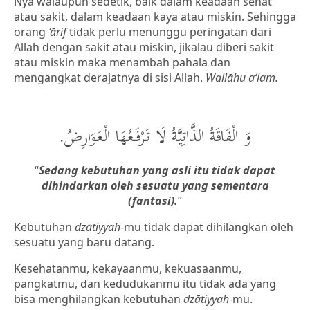
Nya walaupun sedetik, baik dalam keadaan sehat
atau sakit, dalam keadaan kaya atau miskin. Sehingga
orang
‘ārif
tidak perlu menunggu peringatan dari
Allah dengan sakit atau miskin, jikalau diberi sakit
atau miskin maka menambah pahala dan
mengangkat derajatnya di sisi Allah.
Wallāhu a‘lam.
وَ الْفَاقَةُ الذَّاتِيَّةُ لَا تَرْفَعُهَا الْعَوَارِضُ.
“
Sedang kebutuhan yang asli itu tidak dapat
dihindarkan oleh sesuatu yang sementara
(fantasi).
”
Kebutuhan
dzātiyyah
-mu tidak dapat dihilangkan oleh
sesuatu yang baru datang.
Kesehatanmu, kekayaanmu, kekuasaanmu,
pangkatmu, dan kedudukanmu itu tidak ada yang
bisa menghilangkan kebutuhan
dzātiyyah
-mu.