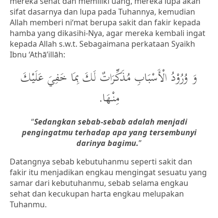
mereka sehat dan memiliki uang, mereka lupa akan
sifat dasarnya dan lupa pada Tuhannya, kemudian
Allah memberi ni‘mat berupa sakit dan fakir kepada
hamba yang dikasihi-Nya, agar mereka kembali ingat
kepada Allah s.w.t. Sebagaimana perkataan Syaikh
Ibnu ‘Athā’illāh:
وَ وُرُوْدُ الْأَسْبَابِ مُذَكِّرَاتٌ لَكَ بِمَا خَفِيَ عَلَيْكَ
مِنْهَا.
“
Sedangkan sebab-sebab adalah menjadi
pengingatmu terhadap apa yang tersembunyi
darinya bagimu.
”
Datangnya sebab kebutuhanmu seperti sakit dan
fakir itu menjadikan engkau mengingat sesuatu yang
samar dari kebutuhanmu, sebab selama engkau
sehat dan kecukupan harta engkau melupakan
Tuhanmu.