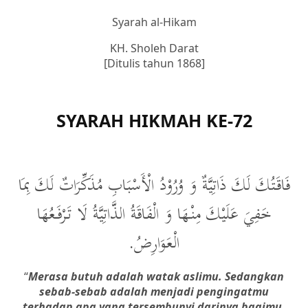
Syarah al-Hikam
KH. Sholeh Darat
[Ditulis tahun 1868]
SYARAH HIKMAH KE-72
فَاقَتُكَ لَكَ ذَاتِيَّةٌ وَ وُرُوْدُ الْأَسْبَابِ مُذَكِّرَاتٌ لَكَ بِمَا
خَفِيَ عَلَيْكَ مِنْهَا وَ الْفَاقَةُ الذَّاتِيَّةُ لَا تَرْفَعُهَا
الْعَوَارِضُ.
“
Merasa butuh adalah watak aslimu. Sedangkan
sebab-sebab adalah menjadi pengingatmu
terhadap apa yang tersembunyi darinya bagimu.