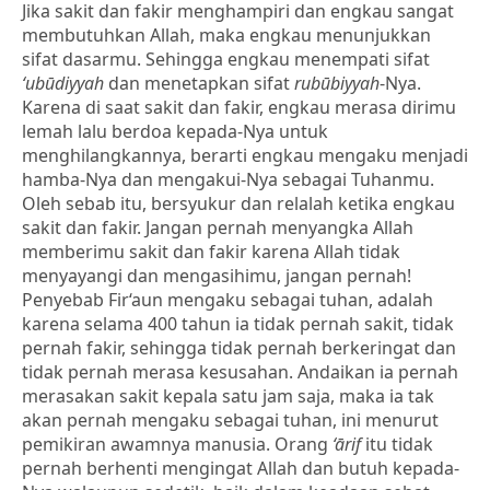
Jika sakit dan fakir menghampiri dan engkau sangat
membutuhkan Allah, maka engkau menunjukkan
sifat dasarmu. Sehingga engkau menempati sifat
‘ubūdiyyah
dan menetapkan sifat
rubūbiyyah
-Nya.
Karena di saat sakit dan fakir, engkau merasa dirimu
lemah lalu berdoa kepada-Nya untuk
menghilangkannya, berarti engkau mengaku menjadi
hamba-Nya dan mengakui-Nya sebagai Tuhanmu.
Oleh sebab itu, bersyukur dan relalah ketika engkau
sakit dan fakir. Jangan pernah menyangka Allah
memberimu sakit dan fakir karena Allah tidak
menyayangi dan mengasihimu, jangan pernah!
Penyebab Fir‘aun mengaku sebagai tuhan, adalah
karena selama 400 tahun ia tidak pernah sakit, tidak
pernah fakir, sehingga tidak pernah berkeringat dan
tidak pernah merasa kesusahan. Andaikan ia pernah
merasakan sakit kepala satu jam saja, maka ia tak
akan pernah mengaku sebagai tuhan, ini menurut
pemikiran awamnya manusia. Orang
‘ārif
itu tidak
pernah berhenti mengingat Allah dan butuh kepada-