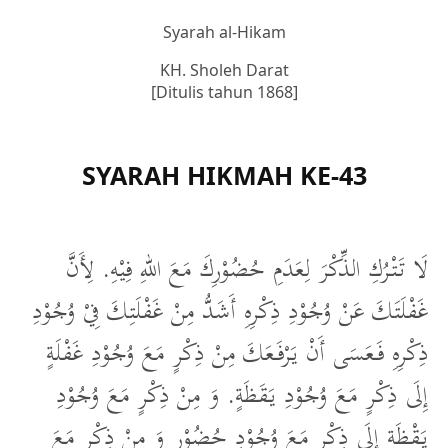
Syarah al-Hikam
KH. Sholeh Darat
[Ditulis tahun 1868]
SYARAH HIKMAH KE-43
لَا تَتْرُكِ الذِّكْرَ لِعَدَمِ حُضُوْرِكَ مَعَ اللهِ فِيْهِ. لِأَنَّ
غَفْلَتَكَ عَنْ وُجُوْدِ ذِكْرِهِ أَشَدُّ مِنْ غَفْلَتِكَ فِيْ وُجُوْدِ
ذِكْرِهِ فَعَسَى أَنْ يَرْفَعَكَ مِنْ ذِكْرٍ مَعَ وُجُوْدِ غَفْلَةٍ
إِلَى ذِكْرٍ مَعَ وُجُوْدِ يَقَظَةٍ. وَ مِنْ ذِكْرٍ مَعَ وُجُوْدِ
يَقْظَةٍ إِلَى ذِكْرٍ مَعَ وُجُوْدِ حُضُوْرٍ وَ مِنْ ذِكْرٍ مَعَ