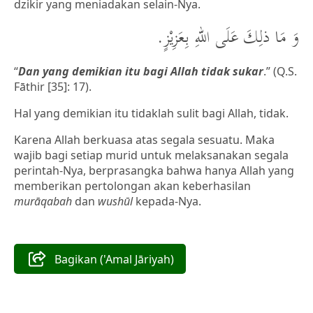
dzikir yang meniadakan selain-Nya.
وَ مَا ذلِكَ عَلَى اللهِ بِعَزِيْزٍ.
“
Dan yang demikian itu bagi Allah tidak sukar
.” (Q.S.
Fāthir [35]: 17).
Hal yang demikian itu tidaklah sulit bagi Allah, tidak.
Karena Allah berkuasa atas segala sesuatu. Maka
wajib bagi setiap murid untuk melaksanakan segala
perintah-Nya, berprasangka bahwa hanya Allah yang
memberikan pertolongan akan keberhasilan
murāqabah
dan
wushūl
kepada-Nya.
Bagikan ('Amal Jāriyah)