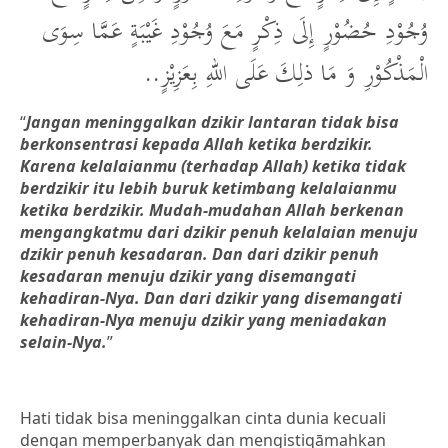
وُجُوْدِ حُضُوْرٍ إِلَى ذِكْرٍ مَعَ وُجُوْدِ غَيْبَةٍ عَمَّا سِوَى
الْمَذْكُوْرِ وَ مَا ذلِكَ عَلَى اللهِ بِعَزِيْزٍ..
“
Jangan meninggalkan dzikir lantaran tidak bisa
berkonsentrasi kepada Allah ketika berdzikir.
Karena kelalaianmu (terhadap Allah) ketika tidak
berdzikir itu lebih buruk ketimbang kelalaianmu
ketika berdzikir. Mudah-mudahan Allah berkenan
mengangkatmu dari dzikir penuh kelalaian menuju
dzikir penuh kesadaran. Dan dari dzikir penuh
kesadaran menuju dzikir yang disemangati
kehadiran-Nya. Dan dari dzikir yang disemangati
kehadiran-Nya menuju dzikir yang meniadakan
selain-Nya.
”
Hati tidak bisa meninggalkan cinta dunia kecuali
dengan memperbanyak dan mengistiqāmahkan