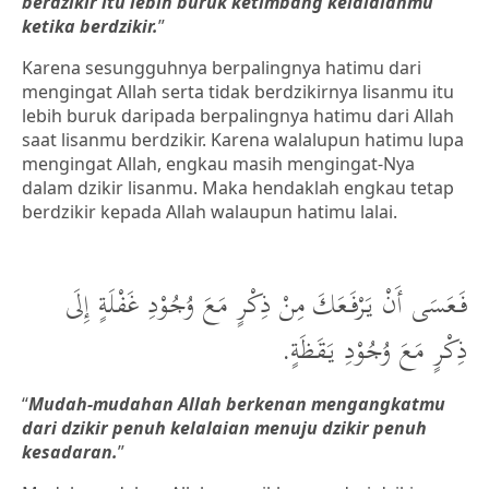
berdzikir itu lebih buruk ketimbang kelalaianmu
ketika berdzikir.
”
Karena sesungguhnya berpalingnya hatimu dari
mengingat Allah serta tidak berdzikirnya lisanmu itu
lebih buruk daripada berpalingnya hatimu dari Allah
saat lisanmu berdzikir. Karena walalupun hatimu lupa
mengingat Allah, engkau masih mengingat-Nya
dalam dzikir lisanmu. Maka hendaklah engkau tetap
berdzikir kepada Allah walaupun hatimu lalai.
فَعَسَى أَنْ يَرْفَعَكَ مِنْ ذِكْرٍ مَعَ وُجُوْدِ غَفْلَةٍ إِلَى
ذِكْرٍ مَعَ وُجُوْدِ يَقَظَةٍ.
“
Mudah-mudahan Allah berkenan mengangkatmu
dari dzikir penuh kelalaian menuju dzikir penuh
kesadaran.
”