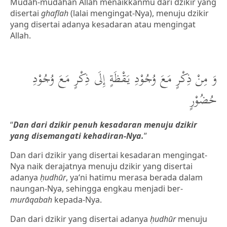
Mudah-mudahan Allah menaikkanmu dari dzikir yang
disertai
ghaflah
(lalai mengingat-Nya), menuju dzikir
yang disertai adanya kesadaran atau mengingat
Allah.
وَ مِنْ ذِكْرٍ مَعَ وُجُوْدِ يَقْظَةٍ إِلَى ذِكْرٍ مَعَ وُجُوْدِ
حُضُوْرٍ
“
Dan dari dzikir penuh kesadaran menuju dzikir
yang disemangati kehadiran-Nya.
”
Dan dari dzikir yang disertai kesadaran mengingat-
Nya naik derajatnya menuju dzikir yang disertai
adanya
ḥudhūr
, ya‘ni hatimu merasa berada dalam
naungan-Nya, sehingga engkau menjadi ber-
murāqabah
kepada-Nya.
Dan dari dzikir yang disertai adanya
ḥudhūr
menuju