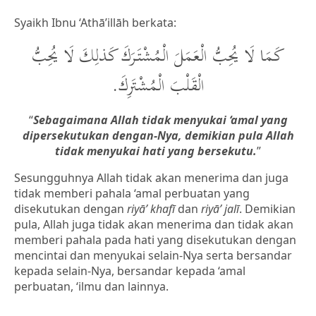
Syaikh Ibnu ‘Athā’illāh berkata:
كَمَا لَا يُحِبُّ الْعَمَلَ الْمُشْتَرَكَ كَذلِكَ لَا يُحِبُّ
الْقَلْبَ الْمُشْتَرِكَ.
“
Sebagaimana Allah tidak menyukai ‘amal yang
dipersekutukan dengan-Nya, demikian pula Allah
tidak menyukai hati yang bersekutu.
”
Sesungguhnya Allah tidak akan menerima dan juga
tidak memberi pahala ‘amal perbuatan yang
disekutukan dengan
riyā’ khafī
dan
riyā’ jalī
. Demikian
pula, Allah juga tidak akan menerima dan tidak akan
memberi pahala pada hati yang disekutukan dengan
mencintai dan menyukai selain-Nya serta bersandar
kepada selain-Nya, bersandar kepada ‘amal
perbuatan, ‘ilmu dan lainnya.