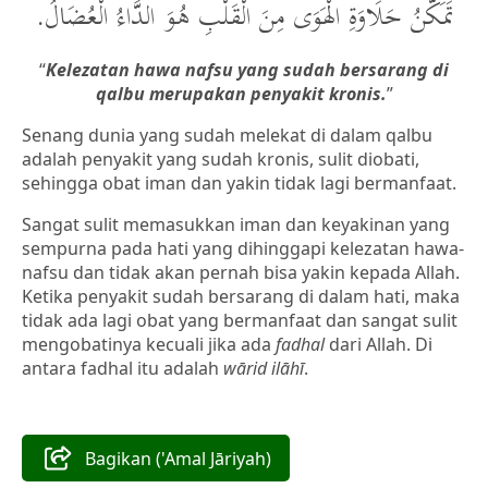
تَمَكُّنُ حَلَاوَةِ الْهَوَى مِنَ الْقَلْبِ هُوَ الدَّاءُ الْعُضَالُ.
“
Kelezatan hawa nafsu yang sudah bersarang di
qalbu merupakan penyakit kronis
.
”
Senang dunia yang sudah melekat di dalam qalbu
adalah penyakit yang sudah kronis, sulit diobati,
sehingga obat iman dan yakin tidak lagi bermanfaat.
Sangat sulit memasukkan iman dan keyakinan yang
sempurna pada hati yang dihinggapi kelezatan hawa-
nafsu dan tidak akan pernah bisa yakin kepada Allah.
Ketika penyakit sudah bersarang di dalam hati, maka
tidak ada lagi obat yang bermanfaat dan sangat sulit
mengobatinya kecuali jika ada
fadhal
dari Allah. Di
antara fadhal itu adalah
wārid ilāhī
.
Bagikan ('Amal Jāriyah)