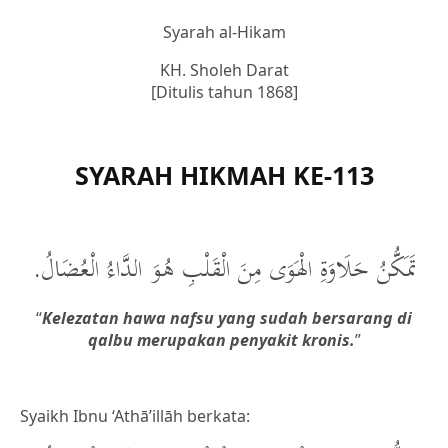
Syarah al-Hikam
KH. Sholeh Darat
[Ditulis tahun 1868]
SYARAH HIKMAH KE-113
تَمَكُّنُ حَلَاوَةِ الْهَوَى مِنَ الْقَلْبِ هُوَ الدَّاءُ الْعُضَالُ.
“
Kelezatan hawa nafsu yang sudah bersarang di
qalbu merupakan penyakit kronis
.
”
Syaikh Ibnu ‘Athā’illāh berkata: