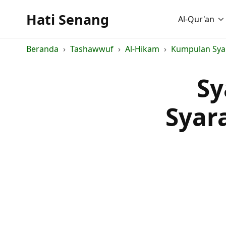
Hati Senang
Al-Qur'an
Beranda
Tashawwuf
Al-Hikam
Kumpulan Syar
Sy
Syar