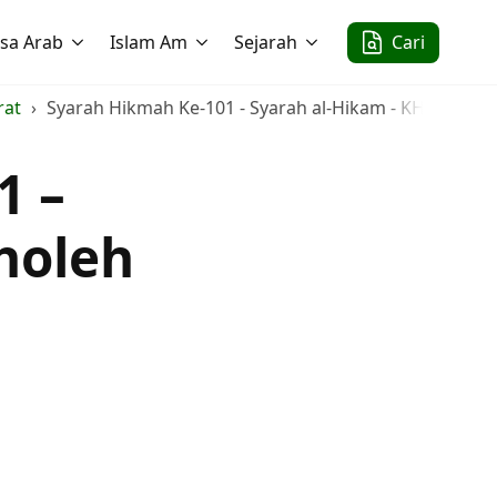
sa Arab
Islam Am
Sejarah
Cari
rat
Syarah Hikmah Ke-101 - Syarah al-Hikam - KH. Sholeh
1 –
holeh