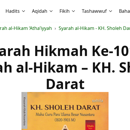
Hadits
Aqidah
Fikih
Tashawwuf
Baha
ah al-Hikam ‘Atha’iyyah
Syarah al-Hikam - KH. Sholeh Da
arah Hikmah Ke-10
ah al-Hikam – KH. S
Darat