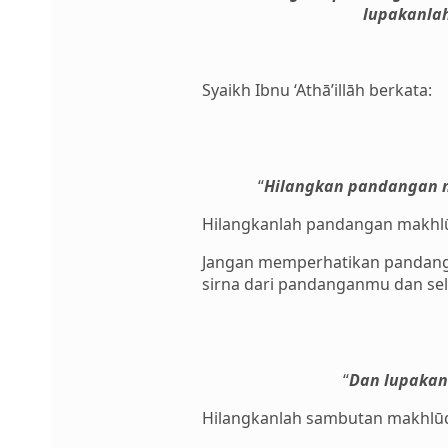
lupakanla
Syaikh Ibnu ‘Athā’illāh berkata:
“
Hilangkan pandangan 
Hilangkanlah pandangan makhl
Jangan memperhatikan pandanga
sirna dari pandanganmu dan sel
“
Dan lupakan
Hilangkanlah sambutan makhlūq