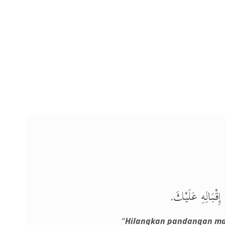
إِقْبَالِهِ عَلَيْكَ
“
Hilangkan pandangan ma