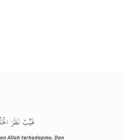
غَيِّبْ نَظَرَ الْخَ.
an Allah terhadapmu. Dan