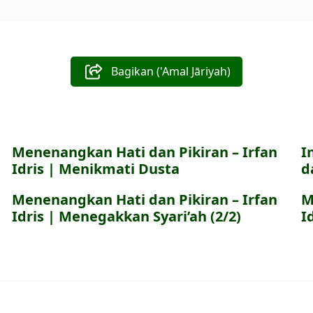
Bagikan ('Amal Jāriyah)
Menenangkan Hati dan Pikiran – Irfan
I
Idris | Menikmati Dusta
d
Menenangkan Hati dan Pikiran – Irfan
M
Idris | Menegakkan Syari’ah (2/2)
I