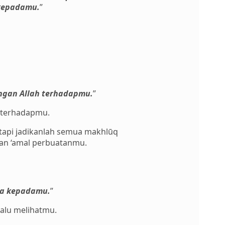
 kepadamu
.
”
ngan Allah terhadapmu
.
”
 terhadapmu.
api jadikanlah semua makhlūq
kan ‘amal perbuatanmu.
ya kepadamu
.
”
alu melihatmu.