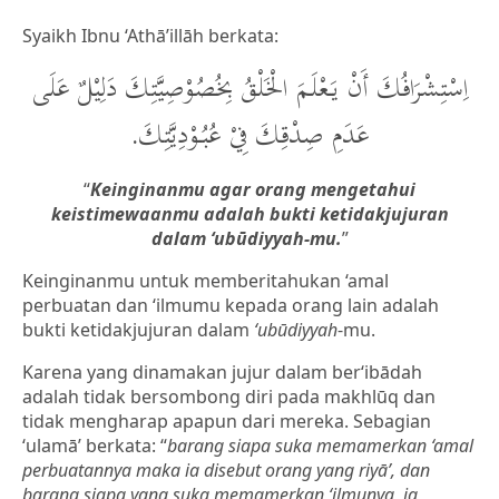
Syaikh Ibnu ‘Athā’illāh berkata:
اِسْتِشْرَافُكَ أَنْ يَعْلَمَ الْخَلْقُ بِخُصُوْصِيَّتِكَ دَلِيْلٌ عَلَى
عَدَمِ صِدْقِكَ فِيْ عُبُوْدِيَّتِكَ.
“
Keinginanmu agar orang mengetahui
keistimewaanmu adalah bukti ketidakjujuran
dalam ‘ubūdiyyah-mu.
”
Keinginanmu untuk memberitahukan ‘amal
perbuatan dan ‘ilmumu kepada orang lain adalah
bukti ketidakjujuran dalam
‘ubūdiyyah
-mu.
Karena yang dinamakan jujur dalam ber‘ibādah
adalah tidak bersombong diri pada makhlūq dan
tidak mengharap apapun dari mereka. Sebagian
‘ulamā’ berkata: “
barang siapa suka memamerkan ‘amal
perbuatannya maka ia disebut orang yang riyā’, dan
barang siapa yang suka memamerkan ‘ilmunya, ia