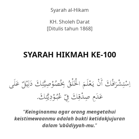
Syarah al-Hikam
KH. Sholeh Darat
[Ditulis tahun 1868]
SYARAH HIKMAH KE-100
اِسْتِشْرَافُكَ أَنْ يَعْلَمَ الْخَلْقُ بِخُصُوْصِيَّتِكَ دَلِيْلٌ عَلَى
عَدَمِ صِدْقِكَ فِيْ عُبُوْدِيَّتِكَ.
“
Keinginanmu agar orang mengetahui
keistimewaanmu adalah bukti ketidakjujuran
dalam ‘ubūdiyyah-mu.
”