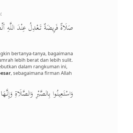
:
صَلَاةٌ فَرِيضَةٌ تَعْدِلُ عِنْدَ اللَّهِ أَلْف
ungkin bertanya-tanya, bagaimana
mrah lebih berat dan lebih sulit.
ebutkan dalam rangkuman ini,
besar
, sebagaimana firman Allah
وَاسْتَعِينُوا بِالصَّبْرِ وَالصَّلَاةِ وَإِنَّهَا