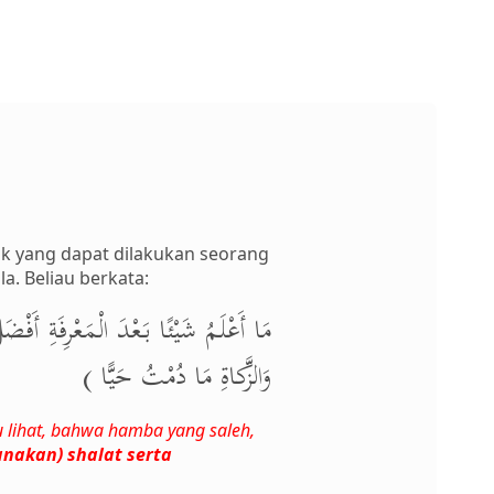
ik yang dapat dilakukan seorang
a. Beliau berkata:
مَا أَعْلَمُ شَيْئًا بَعْدَ الْمَعْرِفَةِ أَف
وَالزَّكاةِ مَا دُمْتُ حَيًّا )
u lihat, bahwa hamba yang saleh,
nakan) shalat serta