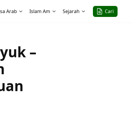
sa Arab
Islam Am
Sejarah
Cari
yuk –
n
uan