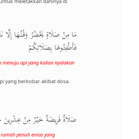
 untuk meletakkan dahinya di
مَا مِنْ صَلَاةٍ يَحْضُرُ وَقْتُهَا إِلَّا نَا
فَأَطْفِئُوهَا بِصَلَاتِكُمْ
ah menuju api yang kalian nyalakan
i yang berkobar akibat dosa.
صَلَاةٌ فَرِيضَةٌ خَيْرٌ مِنْ عِشْرِينَ حَج
uah rumah penuh emas yang