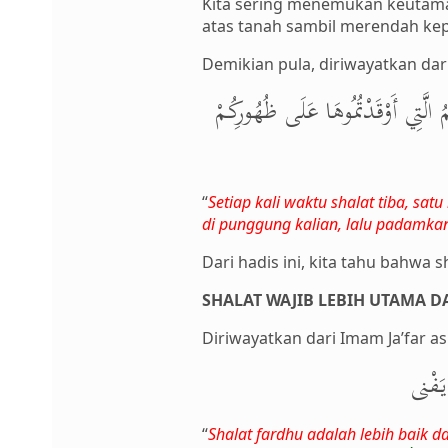
Kita sering menemukan keutamaan
atas tanah sambil merendah kep
Demikian pula, diriwayatkan dar
الَّتِي أَوْقَدْتُمُوهَا عَلَى ظُهُورِكُمْ
“
Setiap kali waktu shalat tiba, sa
di punggung kalian, lalu padamkanl
Dari hadis ini, kita tahu bahw
SHALAT WAJIB LEBIH UTAMA D
Diriwayatkan dari Imam Ja’far as
يَفْنى
“
Shalat fardhu adalah lebih baik d