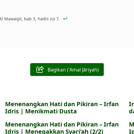
 Al Mawaqit, bab 3, hadis no 7.
Bagikan ('Amal Jāriyah)
Menenangkan Hati dan Pikiran – Irfan
I
Idris | Menikmati Dusta
d
Menenangkan Hati dan Pikiran – Irfan
M
Idris | Menegakkan Syari’ah (2/2)
I