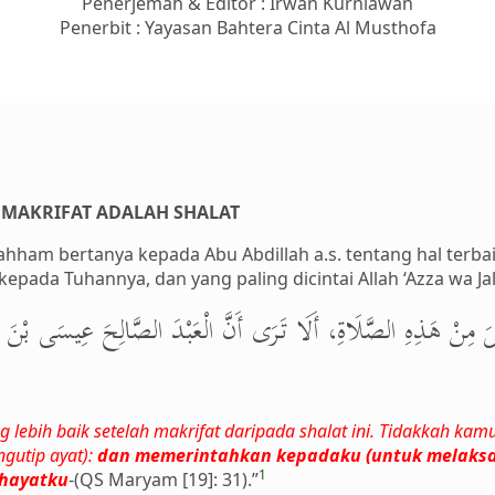
Penerjemah & Editor : Irwan Kurniawan
Penerbit : Yayasan Bahtera Cinta Al Musthofa
 MAKRIFAT ADALAH SHALAT
ahham bertanya kepada Abu Abdillah a.s. tentang hal terba
ada Tuhannya, dan yang paling dicintai Allah ‘Azza wa Jall
ْضَلَ مِنْ هَذِهِ الصَّلَاةِ، أَلَا تَرَى أَنَّ الْعَبْدَ الصَّالِحَ عِيسَى بْنَ م
 lebih baik setelah makrifat daripada shalat ini. Tidakkah kam
ngutip ayat):
dan memerintahkan kepadaku (untuk melaksa
1
 hayatku
-(QS Maryam [19]: 31).”