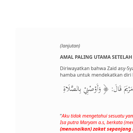
(lanjutan)
AMAL PALING UTAMA SETELAH
Diriwayatkan bahwa Zaid asy-Sy
hamba untuk mendekatkan diri kep
َرْيَمَ قَالَ: ﴿ وَأَوْصْنِيْ بِالصَّلَاةِ
“
Aku tidak mengetahui sesuatu yang
Isa putra Maryam a.s, berkata (me
(menunaikan) zakat sepanjang