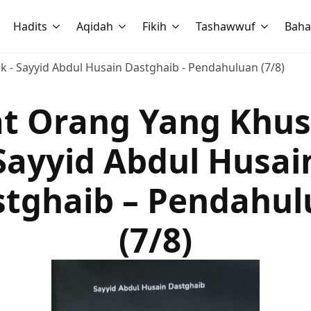
Hadits
Aqidah
Fikih
Tashawwuf
Baha
 - Sayyid Abdul Husain Dastghaib - Pendahuluan (7/8)
at Orang Yang Khus
Sayyid Abdul Husai
stghaib – Pendahul
(7/8)