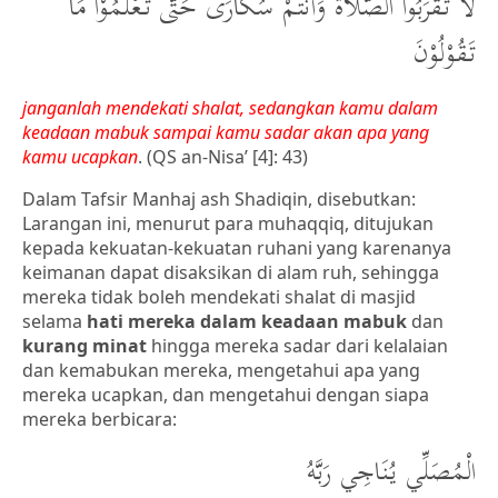
لَا تَقْرَبُوا الصَّلاةَ وَأَنتُمْ سُكارَى حَتَّى تَعْلَمُوْا مَا
تَقُوْلُوْنَ
janganlah mendekati shalat, sedangkan kamu dalam
keadaan mabuk sampai kamu sadar akan apa yang
kamu ucapkan
. (QS an-Nisa’ [4]: 43)
Dalam Tafsir Manhaj ash Shadiqin, disebutkan:
Larangan ini, menurut para muhaqqiq, ditujukan
kepada kekuatan-kekuatan ruhani yang karenanya
keimanan dapat disaksikan di alam ruh, sehingga
mereka tidak boleh mendekati shalat di masjid
selama
hati mereka dalam keadaan mabuk
dan
kurang minat
hingga mereka sadar dari kelalaian
dan kemabukan mereka, mengetahui apa yang
mereka ucapkan, dan mengetahui dengan siapa
mereka berbicara:
الْمُصَلِّي يُنَاجِي رَبَّهُ