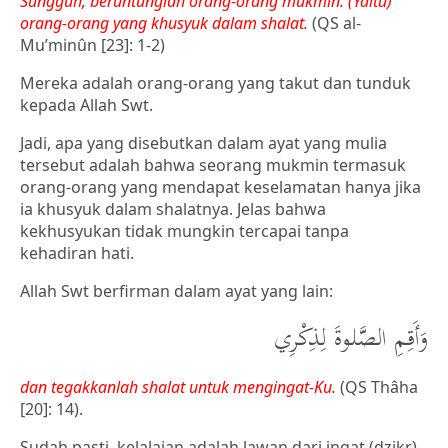
Sungguh, beruntunglah orang-orang mukmin. (Yaitu)
orang-orang yang khusyuk dalam shalat.
(QS al-
Mu’minûn [23]: 1-2)
Mereka adalah orang-orang yang takut dan tunduk
kepada Allah Swt.
Jadi, apa yang disebutkan dalam ayat yang mulia
tersebut adalah bahwa seorang mukmin termasuk
orang-orang yang mendapat keselamatan hanya jika
ia khusyuk dalam shalatnya. Jelas bahwa
kekhusyukan tidak mungkin tercapai tanpa
kehadiran hati.
Allah Swt berfirman dalam ayat yang lain:
وَأَقِمِ الصَّلوةَ لِذِكْرِي
dan tegakkanlah shalat untuk mengingat-Ku.
(QS Thâha
[20]: 14).
Sudah pasti, kelalaian adalah lawan dari ingat (dzikr).