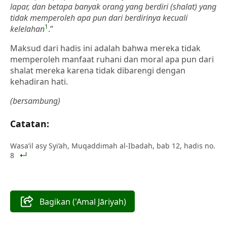
lapar, dan betapa banyak orang yang berdiri (shalat) yang
tidak memperoleh apa pun dari berdirinya kecuali
1
kelelahan
.”
Maksud dari hadis ini adalah bahwa mereka tidak
memperoleh manfaat ruhani dan moral apa pun dari
shalat mereka karena tidak dibarengi dengan
kehadiran hati.
(bersambung)
Catatan:
Wasa’il asy Syi’ah, Muqaddimah al-Ibadah, bab 12, hadis no.
8
Bagikan ('Amal Jāriyah)