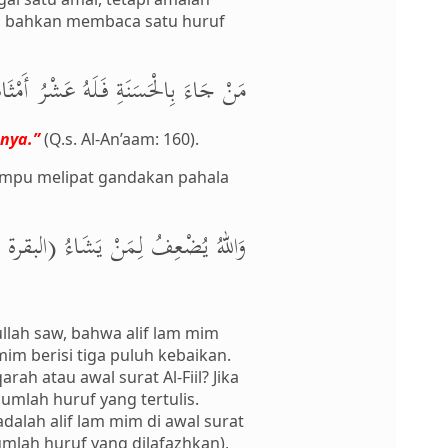
an, bahkan membaca satu huruf
مَنْ جَاءَ بِالْحَسَنَةِ فَلَهُ عَشْرُ أَمْثَا)
nya.”
(Q.s. Al-An’aam: 160).
mampu melipat gandakan pahala
وَاللهُ يُضْعِفُ لِمَنْ يَشَاءُ (البقرة :)
ullah saw, bahwa alif lam mim
mim berisi tiga puluh kebaikan.
rah atau awal surat Al-Fiil? Jika
umlah huruf yang tertulis.
dalah alif lam mim di awal surat
jumlah huruf yang dilafazhkan),