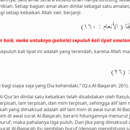
ikian. Setiap bagian amal akan dinilai sebagai satu amal
i setiap kebaikan Allah swt. berjanji:
لِهَا ( الأنعام : ١٦٠
aik, maka untuknya (pahala) sepuluh kali lipat amalan
puluh kali lipat ini adalah yang terendah, karena Allah 
 (٢٦
agi siapa saja yang Dia kehendaki.” (Q.s.Al-Baqarah: 261).
l-Qur’an dinilai satu kebaikan telah disabdakan oleh Rasul
 terpisah, lam terpisah, dan mim terpisah, sehingga alif lam 
akah yang dimaksud adalah alif lam mim di awal surat Al-Baqa
im di awal surat Al-Baqarah, berarti hitungannya menurut j
 huruf, maka pahalanya tiga puluh. Dan jika yang dimaksud a
da surat Al-Baqarah itu sembilan huruf (dengan menghitung 