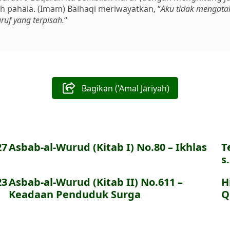
h pahala. (Imam) Baihaqi meriwayatkan, “
Aku tidak mengatak
ruf yang terpisah.
“
Bagikan ('Amal Jāriyah)
27
Asbab-al-Wurud (Kitab I) No.80 – Ikhlas
T
s
23
Asbab-al-Wurud (Kitab II) No.611 –
H
Keadaan Penduduk Surga
Q