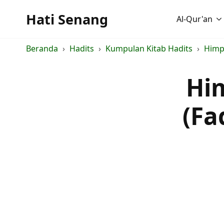
Hati Senang
Al-Qur'an
Beranda
Hadits
Kumpulan Kitab Hadits
Himp
Hi
(Fa