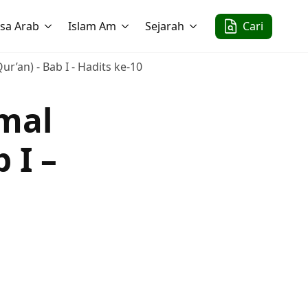
sa Arab
Islam Am
Sejarah
Cari
r’an) - Bab I - Hadits ke-10
mal
 I –