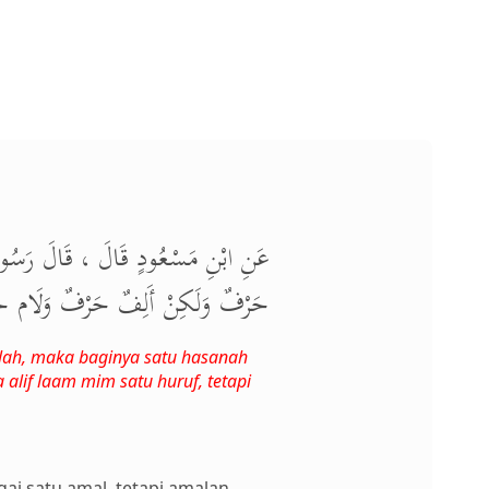
عَنِ ابْنِ مَسْعُودٍ قَالَ ، قَالَ رَسُولُ ال
حَرْفٌ وَلَكِنْ أَلِفٌ حَرْفٌ ).
llah, maka baginya satu hasanah
alif laam mim satu huruf, tetapi
ai satu amal, tetapi amalan