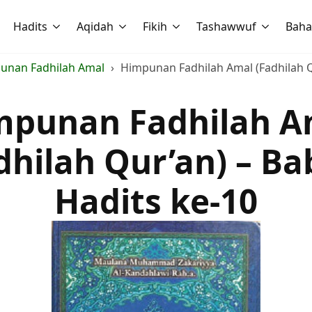
Hadits
Aqidah
Fikih
Tashawwuf
Baha
unan Fadhilah Amal
Himpunan Fadhilah Amal (Fadhilah Qu
mpunan Fadhilah A
dhilah Qur’an) – Bab
Hadits ke-10