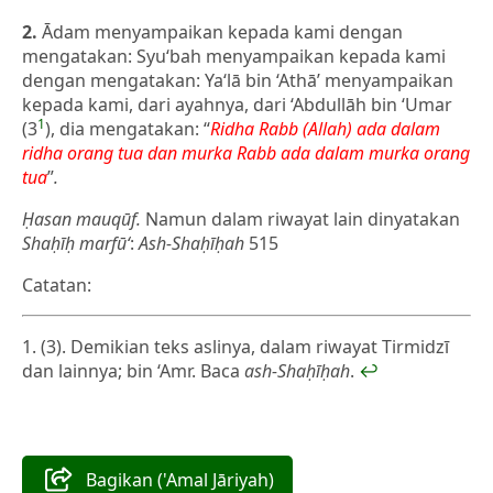
2.
Ādam menyampaikan kepada kami dengan
mengatakan: Syu‘bah menyampaikan kepada kami
dengan mengatakan: Ya‘lā bin ‘Athā’ menyampaikan
kepada kami, dari ayahnya, dari ‘Abdullāh bin ‘Umar
1
(3
), dia mengatakan: “
Ridha Rabb (Allah) ada dalam
ridha orang tua dan murka Rabb ada dalam murka orang
tua
”
.
Ḥasan
mauqūf.
Namun dalam riwayat lain dinyatakan
Shaḥīḥ
marfū‘
:
Ash-Shaḥīḥah
515
Catatan:
(3). Demikian teks aslinya, dalam riwayat Tirmidzī
dan lainnya; bin ‘Amr. Baca
ash-Shaḥīḥah
.
↩
Bagikan ('Amal Jāriyah)