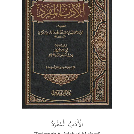
الْأَدَبُ الْمُفْرَدُ