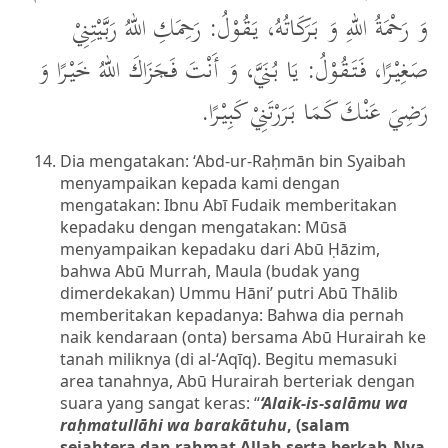
وَ رَحْمَةُ اللهِ وَ بَرَكَاتُهُ، يَقُوْلُ: رَحِمَكِ اللهُ رَبَّيْتِنِيْ
صَغِيْرًا، فَتَقُوْلُ: يَا بُنَيَّ، وَ أَنْتَ فَجَزَاكَ اللهُ خَيْرًا وَ
رَضِيَ عَنْكَ كَمَا بَرَرْتَنِيْ كَبِيْرًا.
Dia mengatakan: ‘Abd-ur-Raḥmān bin Syaibah
menyampaikan kepada kami dengan
mengatakan: Ibnu Abī Fudaik memberitakan
kepadaku dengan mengatakan: Mūsā
menyampaikan kepadaku dari Abū Ḥāzim,
bahwa Abū Murrah, Maula (budak yang
dimerdekakan) Ummu Hāni’ putri Abū Thālib
memberitakan kepadanya: Bahwa dia pernah
naik kendaraan (onta) bersama Abū Hurairah ke
tanah miliknya (di al-‘Aqīq). Begitu memasuki
area tanahnya, Abū Hurairah berteriak dengan
suara yang sangat keras: “
‘Alaik-is-salāmu wa
raḥmatullāhi wa barakātuhu
, (salam
sejahtera dan rahmat Allah serta berkah-Nya