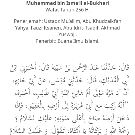
Muhammad bin Isma‘il al-Bukhari
Wafat Tahun 256 H.
Penerjemah: Ustadz Mu‘allim, Abu Khudzaikfah
Yahya, Fauzi Itsanen, Abu Idris Tsaqif, Akhmad
Yuswaji.
Penerbit: Buana Ilmu Islami.
قَالَ: حَدَّثَنَا عَبْدُ الرَّحْمنِ بْنُ شَيْبَةَ قَالَ: أَخْبَرَنِي ابْنُ
أَبِي الْفُدَيْكِ، قَالَ: حَدَّثَنِيْ مُوْسَى، عَنْ أَبِيْ حَازِمٍ،
أَنَّ أَبَا مُرَّةَ مَوْلَى أُمِّ هَانِئِ ابْنَةِ أَبِيْ طَالِبٍ، أَخْبَرَهُ،
“أَنَّهُ رَكِبَ مَعَ أَبِيْ هُرَيْرَةَ إِلَى أَرْضِهِ بِالْعَقِيْقِ، فَإِذَا
دَخَلَ أَرْضَهُ صَاحَ بِأَعْلَى صَوْتِهِ: عَلَيْكِ السَّلَامُ وَ
رَحْمَةُ اللهِ وَ بَرَكَاتُهُ يَا أُمَّتَاهُ، تَقُوْلُ: وَ عَلَيْكَ السَّلَامُ