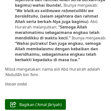
bagimu) wahai ibunda!,
Ibunya menjawab:
“
Wa ‘alaik-as-salāmu
wa raḥmatullāhi wa
barakātuhu
, (salam sejahtera dan rahmat
Allah serta berkah-Nya juga bagimu)
. Abū
Hurairah melanjutkan:
“Semoga Allah
merahmatimu sebagaimana engkau telah
mendidikku di waktu kecil.”
Ibunya menjawab:
“Wahai putraku! Dan juga engkau, semoga
Allah membalasmu dengan kebaikan dan
meridhaimu, sebagaimana engkau telah
berbakti kepadaku di masa tua.”
Mūsā mengatakan: nama asli Abū Hurairah adalah
‘Abdullāh bin ‘Amr.
Ḥasan isnād.
Bagikan ('Amal Jāriyah)