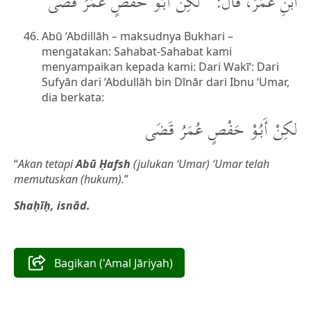
ابْنِ عُمَرَ، قَالَ: “لكِنْ أَبُوْ حَفْصٍ عُمَرُ قَضَى”
Abū ‘Abdillāh – maksudnya Bukhari –
mengatakan: Sahabat-Sahabat kami
menyampaikan kepada kami: Dari Wakī‘: Dari
Sufyān dari ‘Abdullāh bin Dīnār dari Ibnu ‘Umar,
dia berkata:
لكِنْ أَبُوْ حَفْصٍ عُمَرُ قَضَى
“
Akan tetapi
Abū Ḥafsh
(julukan ‘Umar) ‘Umar telah
memutuskan (hukum).
”
Shaḥīḥ, isnād.
Bagikan ('Amal Jāriyah)