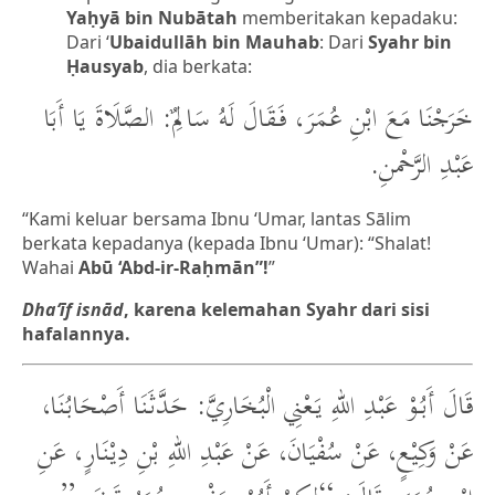
Yaḥyā bin Nubātah
memberitakan kepadaku:
Dari ‘
Ubaidullāh bin Mauhab
: Dari
Syahr bin
Ḥausyab
, dia berkata:
خَرَجْنَا مَعَ ابْنِ عُمَرَ، فَقَالَ لَهُ سَالِمٌ: الصَّلَاةَ يَا أَبَا
عَبْدِ الرَّحْمنِ.
“Kami keluar bersama Ibnu ‘Umar, lantas Sālim
berkata kepadanya (kepada Ibnu ‘Umar): “Shalat!
Wahai
Abū ‘Abd-ir-Raḥmān”!
”
Dha‘īf isnād
, karena kelemahan Syahr dari sisi
hafalannya.
قَالَ أَبُوْ عَبْدِ اللهِ يَعْنِي الْبُخَارِيَّ: حَدَّثَنَا أَصْحَابُنَا،
عَنْ وَكِيْعٍ، عَنْ سُفْيَانَ، عَنْ عَبْدِ اللهِ بْنِ دِيْنَارٍ، عَنِ