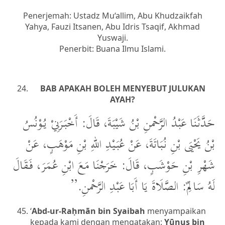
Penerjemah: Ustadz Mu‘allim, Abu Khudzaikfah
Yahya, Fauzi Itsanen, Abu Idris Tsaqif, Akhmad
Yuswaji.
Penerbit: Buana Ilmu Islami.
BAB APAKAH BOLEH MENYEBUT JULUKAN
AYAH?
حَدَّثَنَا عَبْدُ الرَّحْمنِ بْنُ شَيْبَةَ، قَالَ: أَخْبَرَنِيْ يُوْنُسُ
بْنُ يَحْيَى بْنِ نُبَاتَةَ، عَنْ عُبَيْدِ اللهِ بْنِ مَوْهَبٍ، عَنْ
شَهْرِ بْنِ حَوْشَبٍ، قَالَ: خَرَجْنَا مَعَ ابْنِ عُمَرَ، فَقَالَ
لَهُ سَالِمٌ: الصَّلَاةَ يَا أَبَا عَبْدِ الرَّحْمنِ.”
‘
Abd-ur-Raḥmān bin Syaibah
menyampaikan
kepada kami dengan mengatakan:
Yūnus bin