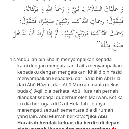
وَ عَلَيْكَ السَّلَامُ يَا بُنَيَّ وَ رَحْمَةُ اللهِ وَ بَرَكَاتُهُ،
فَيَقُوْلُ: رَحِمَكِ اللهُ كَمَا رَبَّيْتِنِيْ صَغِيْرًا، فَتَقُوْلُ:
رَحِمَكَ اللهُ كَمَا بَرَرْتَنِيْ كَبِيْرًا، ثُمَّ إِذَا أَرَادَ أَنْ يَدْخُلَ
صَنَعَ مِثْلَهُ”
‘Abdullāh bin Shāliḥ menyampaikan kepada
kami dengan mengatakan: Laits menyampaikan
kepadaku dengan mengatakan: Khālid bin Yazīd
menyampaikan kepadaku dari Sa‘īd bin Abī Hilāl,
dari Abū Ḥāzim, dari Abū Murrah maula (bekas
budak) ‘Aqīl, dia berkata: Abū Hurairah pernah
diangkat sebagai gubernur oleh Marwān. Ketika
itu dia bertugas di Dzul-Ḥulaifah. Ibunya
menempati sebuah sementara dia di rumah
yang lain. Abū Murrah berkata:
“Jika Abū
Hurairah hendak keluar, dia berdiri di depan