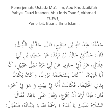
Penerjemah: Ustadz Mu‘allim, Abu Khudzaikfah
Yahya, Fauzi Itsanen, Abu Idris Tsaqif, Akhmad
Yuswaji.
Penerbit: Buana Ilmu Islami.
حَدَّثَنَا عَبْدُ اللهِ بْنُ صَالِحٍ، قَالَ: حَدَّثَنِي اللَّيْثُ،
قَالَ: حَدَّثَنِيْ خَالِدُ بْنُ يَزِيْدَ، عَنْ سَعِيْدِ بْنِ أَبِيْ
هِلَالٍ، عَنْ أَبِيْ حَازِمٍ، عَنْ أَبِيْ مُرَّةَ مَوْلَى عَقِيْلٍ، أَنَّ
أَبَا هُرَيْرَةَ، “كَانَ يَسْتَخْلِفُهُ مَرْوَانُ، وَ كَانَ يَكُوْنُ
بِذِي الْحُلَيْفَةِ، فَكَانَتْ أُمُّهُ فِيْ بَيْتٍ وَ هُوَ فِيْ آخَرَ،
قَالَ: فَإِذَا أَرَادَ أَنْ يَخْرُجَ، وَقَفَ عَلَى بَابِهَا، فَقَالَ:
السَّلَامُ عَلَيْكِ يَا أُمَّتَاهُ وَ رَحْمَةُ اللهِ وَ بَرَكَاتُهُ، فَتَقُوْلُ: