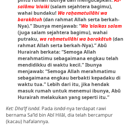
pintu rumah ibunya dan mengucapkan:
As-
salāmu ‘alaiki
(salam sejahtera bagimu),
wahai bundaku!
Wa raḥamatullāhi wa
barakātuh
(dan rahmat Allah serta berkah-
Nya).” Ibunya menjawab: “
Wa ‘alaikas salam
(juga salam sejahtera bagimu), wahai
putraku,
wa raḥmatullāhi wa barakātuh
(dan
rahmat Allah serta berkah-Nya).” Abū
Hurairah berkata: “Semoga Allah
merahmatimu sebagaimana engkau telah
mendidikku di waktu kecil.” Ibunya
menjawab: “Semoga Allah merahmatimu
sebagaimana engkau berbakti kepadaku di
waktu tua.” Lebih dari itu, jika hendak
masuk rumah untuk menemui ibunya, Abū
Hurairah melakukan yang seperti itu.”
Ket: Dha‘īf isnād
. Pada
isnād
-nya terdapat rawi
bernama Sa‘īd bin Abī Hilāl, dia telah bercampur
(kacau) hafalannya.