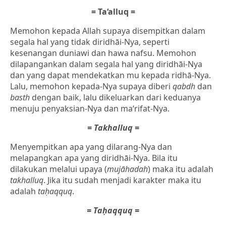
= Ta‘alluq =
Memohon kepada Allah supaya disempitkan dalam
segala hal yang tidak diridhāi-Nya, seperti
kesenangan duniawi dan hawa nafsu. Memohon
dilapangankan dalam segala hal yang diridhāi-Nya
dan yang dapat mendekatkan mu kepada ridhā-Nya.
Lalu, memohon kepada-Nya supaya diberi
qabdh
dan
basth
dengan baik, lalu dikeluarkan dari keduanya
menuju penyaksian-Nya dan ma‘rifat-Nya.
= Takhalluq =
Menyempitkan apa yang dilarang-Nya dan
melapangkan apa yang diridhāi-Nya. Bila itu
dilakukan melalui upaya (
mujāhadah
) maka itu adalah
takhalluq
. Jika itu sudah menjadi karakter maka itu
adalah
taḥaqquq
.
= Taḥaqquq =