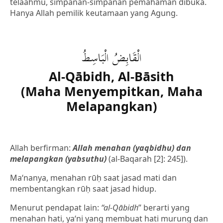
telaahmu, simpanan-simpanan pemahaman dibuka.
Hanya Allah pemilik keutamaan yang Agung.
الْقَابِضُ الْبَاسِطُ
Al-Qābidh, Al-Bāsith
(Maha Menyempitkan, Maha
Melapangkan)
Allah berfirman:
Allah menahan (yaqbidhu) dan
melapangkan (yabsuthu)
(al-Baqarah [2]: 245]).
Ma‘nanya, menahan rūḥ saat jasad mati dan
membentangkan rūḥ saat jasad hidup.
Menurut pendapat lain:
“al-Qābidh
” berarti yang
menahan hati, ya‘ni yang membuat hati murung dan