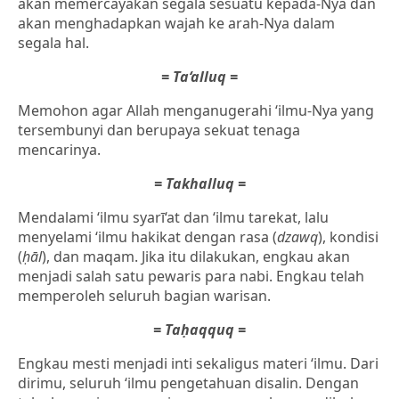
akan memercayakan segala sesuatu kepada-Nya dan
akan menghadapkan wajah ke arah-Nya dalam
segala hal.
= Ta‘alluq =
Memohon agar Allah menganugerahi ‘ilmu-Nya yang
tersembunyi dan berupaya sekuat tenaga
mencarinya.
= Takhalluq =
Mendalami ‘ilmu syarī‘at dan ‘ilmu tarekat, lalu
menyelami ‘ilmu hakikat dengan rasa (
dzawq
), kondisi
(
ḥāl
), dan maqam. Jika itu dilakukan, engkau akan
menjadi salah satu pewaris para nabi. Engkau telah
memperoleh seluruh bagian warisan.
= Taḥaqquq =
Engkau mesti menjadi inti sekaligus materi ‘ilmu. Dari
dirimu, seluruh ‘ilmu pengetahuan disalin. Dengan