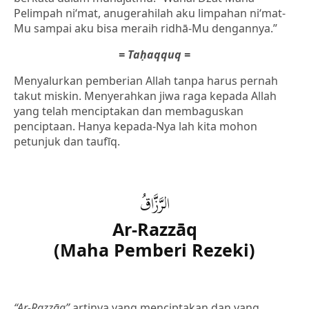
Pelimpah ni‘mat, anugerahilah aku limpahan ni‘mat-
Mu sampai aku bisa meraih ridhā-Mu dengannya.”
= Taḥaqquq =
Menyalurkan pemberian Allah tanpa harus pernah
takut miskin. Menyerahkan jiwa raga kepada Allah
yang telah menciptakan dan membaguskan
penciptaan. Hanya kepada-Nya lah kita mohon
petunjuk dan taufīq.
الرَّزَّاقُ
Ar-Razzāq
(Maha Pemberi Rezeki)
“Ar-Razzāq”
artinya yang menciptakan dan yang