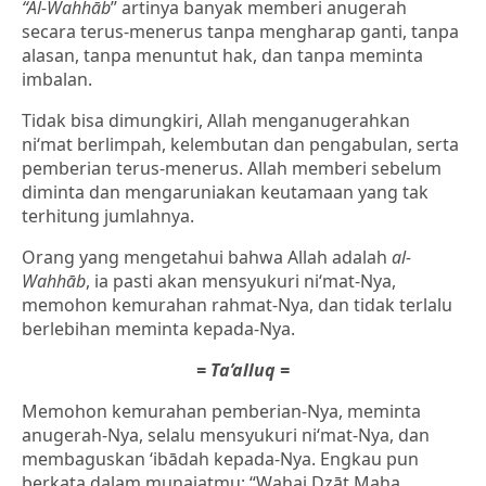
“Al-Wahhāb
” artinya banyak memberi anugerah
secara terus-menerus tanpa mengharap ganti, tanpa
alasan, tanpa menuntut hak, dan tanpa meminta
imbalan.
Tidak bisa dimungkiri, Allah menganugerahkan
ni‘mat berlimpah, kelembutan dan pengabulan, serta
pemberian terus-menerus. Allah memberi sebelum
diminta dan mengaruniakan keutamaan yang tak
terhitung jumlahnya.
Orang yang mengetahui bahwa Allah adalah
al-
Wahhāb
, ia pasti akan mensyukuri ni‘mat-Nya,
memohon kemurahan rahmat-Nya, dan tidak terlalu
berlebihan meminta kepada-Nya.
= Ta’alluq =
Memohon kemurahan pemberian-Nya, meminta
anugerah-Nya, selalu mensyukuri ni‘mat-Nya, dan
membaguskan ‘ibādah kepada-Nya. Engkau pun
berkata dalam munajatmu: “Wahai Dzāt Maha