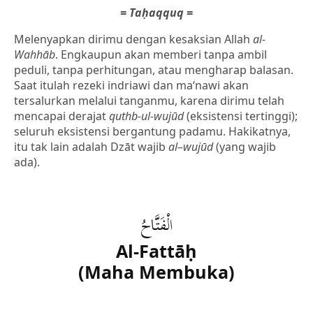
= Taḥaqquq =
Melenyapkan dirimu dengan kesaksian Allah
al-
Wahhāb
. Engkaupun akan memberi tanpa ambil
peduli, tanpa perhitungan, atau mengharap balasan.
Saat itulah rezeki indriawi dan ma‘nawi akan
tersalurkan melalui tanganmu, karena dirimu telah
mencapai derajat
quthb-ul-wujūd
(eksistensi tertinggi);
seluruh eksistensi bergantung padamu. Hakikatnya,
itu tak lain adalah Dzāt wajib
al
–
wujūd
(yang wajib
ada).
الْفَتَّاحُ
Al-Fattāḥ
(Maha Membuka)