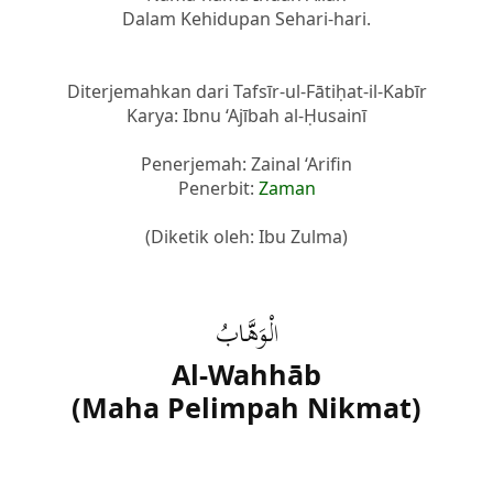
Dalam Kehidupan Sehari-hari.
Diterjemahkan dari Tafsīr-ul-Fātiḥat-il-Kabīr
Karya: Ibnu ‘Ajībah al-Ḥusainī
Penerjemah: Zainal ‘Arifin
Penerbit:
Zaman
(Diketik oleh: Ibu Zulma)
الْوَهَّابُ
Al-Wahhāb
(Maha Pelimpah Nikmat)