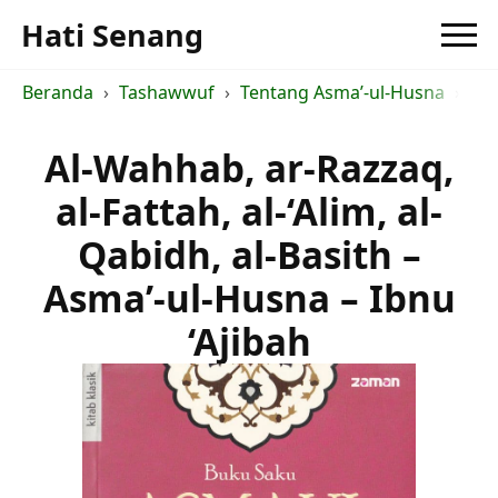
Hati Senang
Beranda
Tashawwuf
Tentang Asma’-ul-Husna
Asm
Al-Wahhab, ar-Razzaq,
al-Fattah, al-‘Alim, al-
Qabidh, al-Basith –
Asma’-ul-Husna – Ibnu
‘Ajibah