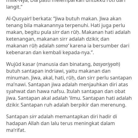
milik-Nya, Dia pasti melemparkan untukku roti dari
langit.”
Al-Qusyairī berkata: “Jiwa butuh makan. Jiwa akan
tenang bila makanannya terpenuhi. Hati juga perlu
makan, begitu pula
sirr
dan rūḥ. Makanan hati adalah
ketenangan, makanan sirr adalah dzikir, dan
makanan rūḥ adalah
sama‘
karena ia bersumber dari
kebenaran dan kembali kepada-nya.”.
Wujūd kasar (manusia dan binatang,
basyariyyah
)
butuh santapan indriawi, yaitu makanan dan
minuman. Jiwa, akal, hati, rūḥ, dan sirr perlu santapan
ma’nawi. Santapan jiwa adalah menjauhkan diri atas
syahwat dan hawa nafsu. Itulah santapan dan obat
jiwa. Santapan akal adalah ‘ilmu. Santapan hati adalah
dzikir. Santapan ruh adalah berpikir dan merenung.
Santapan
sirr
adalah memantapkan diri hadir di
hadapan Allah dan lalu terus meningkat dalam
ma‘rifat.