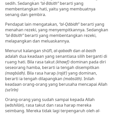
sedih. Sedangkan
“al-Bāsith”
berarti yang
membentangkan hati, yaitu yang membuatnya
senang dan gembira.
Pendapat lain mengatakan
,
“al-Qābidh
” berarti yang
menahan rezeki, yang menyempitkannya. Sedangkan
“al-Bāsith”
berarti yang membentangkan rezeki,
melapangkan dan meluaskannya.
Menurut kalangan shūfī,
al-qabadh
dan
al-basth
adalah dua keadaan yang senantiasa silih berganti di
ruang hati. Bila rasa takut
(khawf)
dominan pada diri
seseorang hamba, berarti ia tengah disempitkan
(maqbūdh).
Bila rasa harap
(rajā’)
yang dominan,
berarti ia tengah dilapangkan
(mabsūth).
Inilah
keadaan orang-orang yang berusaha mencapai Allah
(sa’irīn)
Orang-orang yang sudah sampai kepada Allah
(
wāshilūn
), rasa takut dan rasa harap mereka
seimbang. Mereka tidak lagi terpengaruh oleh
al-