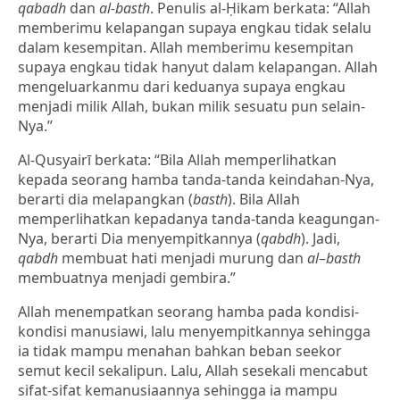
qabadh
dan
al-basth
. Penulis al-Ḥikam berkata: “Allah
memberimu kelapangan supaya engkau tidak selalu
dalam kesempitan. Allah memberimu kesempitan
supaya engkau tidak hanyut dalam kelapangan. Allah
mengeluarkanmu dari keduanya supaya engkau
menjadi milik Allah, bukan milik sesuatu pun selain-
Nya.”
Al-Qusyairī berkata: “Bila Allah memperlihatkan
kepada seorang hamba tanda-tanda keindahan-Nya,
berarti dia melapangkan (
basth
). Bila Allah
memperlihatkan kepadanya tanda-tanda keagungan-
Nya, berarti Dia menyempitkannya (
qabdh
). Jadi,
qabdh
membuat hati menjadi murung dan
al
–
basth
membuatnya menjadi gembira.”
Allah menempatkan seorang hamba pada kondisi-
kondisi manusiawi, lalu menyempitkannya sehingga
ia tidak mampu menahan bahkan beban seekor
semut kecil sekalipun. Lalu, Allah sesekali mencabut
sifat-sifat kemanusiaannya sehingga ia mampu