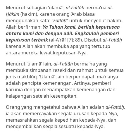
Menurut sebagian ‘ulamā’,
al-Fattāḥ
berma‘na
al-
Ḥākim
(hakim), karena orang ‘Arab biasa
menggunakan kata:
“Fattāḥ
” untuk menyebut hakim.
Allah berfirman:
Ya Tuhan kami, berilah keputusan
antara kami dan dengan adil. Engkaulah pemberi
keputusan terbaik
(al-A‘rāf [7]: 89). Disebut
al
–
Fattāḥ
karena Allah akan membuka apa yang tertutup
antara mereka lewat keputusan-Nya.
Menurut ‘ulamā’ lain,
al
–
Fattāḥ
berma‘na yang
membuka simpanan rezeki dan rahmat untuk semua
jenis makhlūq. ‘Ulamā’ lain berpendapat, ma‘nanya
adalah pencipta kemenangan. Artinya, pemberi
karunia dengan menampakkan kemenangan dan
kelapangan setelah kesempitan.
Orang yang mengetahui bahwa Allah adalah
al-Fattāḥ
,
ia akan memercayakan segala urusan kepada-Nya,
memasrahkan segala kepedihan kepada-Nya, dan
mengembalikan segala sesuatu kepada-Nya.