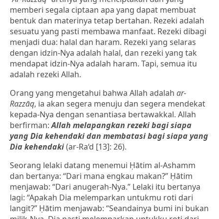
memberi segala ciptaan apa yang dapat membuat
bentuk dan materinya tetap bertahan. Rezeki adalah
sesuatu yang pasti membawa manfaat. Rezeki dibagi
menjadi dua: halal dan haram. Rezeki yang selaras
dengan idzin-Nya adalah halal, dan rezeki yang tak
mendapat idzin-Nya adalah haram. Tapi, semua itu
adalah rezeki Allah.
Orang yang mengetahui bahwa Allah adalah
ar-
Razzāq
, ia akan segera menuju dan segera mendekat
kepada-Nya dengan senantiasa bertawakkal. Allah
berfirman:
Allah melapangkan rezeki bagi siapa
yang Dia kehendaki dan membatasi bagi siapa yang
Dia kehendaki
(ar-Ra‘d [13]: 26).
Seorang lelaki datang menemui Ḥātim al-Ashamm
dan bertanya: “Dari mana engkau makan?” Ḥātim
menjawab: “Dari anugerah-Nya.” Lelaki itu bertanya
lagi: “Apakah Dia melemparkan untukmu roti dari
langit?” Ḥātim menjawab: “Seandainya bumi ini bukan