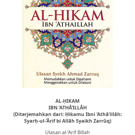
AL-ḤIKAM
IBN ‘ATHĀ’ILLĀH
(Diterjemahkan dari: Ḥikamu Ibni ‘Athā’illāh:
Syarḥ-ul-‘Ārif bi Allāh Syaikh Zarrūq)
Ulasan al-‘Arif Billah