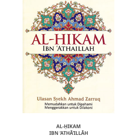
AL-ḤIKAM
IBN ‘ATHĀ’ILLĀH