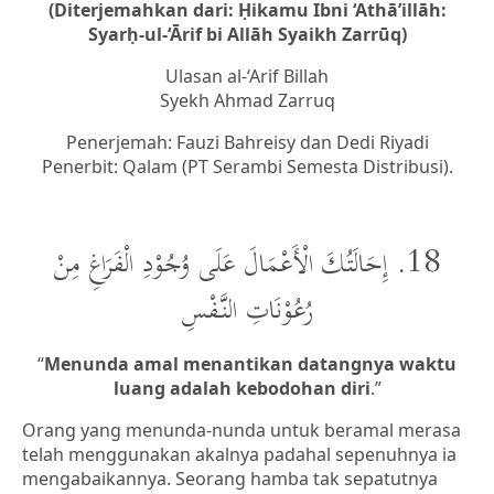
(Diterjemahkan dari: Ḥikamu Ibni ‘Athā’illāh:
Syarḥ-ul-‘Ārif bi Allāh Syaikh Zarrūq)
Ulasan al-‘Arif Billah
Syekh Ahmad Zarruq
Penerjemah: Fauzi Bahreisy dan Dedi Riyadi
Penerbit: Qalam (PT Serambi Semesta Distribusi).
18. إِحَالَتُكَ الْأَعْمَالَ عَلَى وُجُوْدِ الْفَرَاغِ مِنْ
رُعُوْنَاتِ النَّفْسِ
“
Menunda amal menantikan datangnya waktu
luang adalah kebodohan diri
.”
Orang yang menunda-nunda untuk beramal merasa
telah menggunakan akalnya padahal sepenuhnya ia
mengabaikannya. Seorang hamba tak sepatutnya