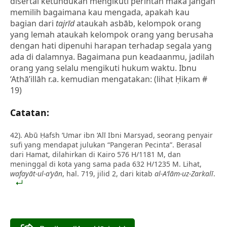
disertai ketundukan mengikuti perintah maka jangan
memilih bagaimana kau mengada, apakah kau
bagian dari
tajrīd
ataukah asbāb, kelompok orang
yang lemah ataukah kelompok orang yang berusaha
dengan hati dipenuhi harapan terhadap segala yang
ada di dalamnya. Bagaimana pun keadaanmu, jadilah
orang yang selalu mengikuti hukum waktu. Ibnu
‘Athā’illāh r.a. kemudian mengatakan: (lihat Ḥikam #
19)
Catatan:
42). Abū Ḥafsh ‘Umar ibn ‘Alī Ibni Marsyad, seorang penyair
sufi yang mendapat julukan “Pangeran Pecinta”. Berasal
dari Hamat, dilahirkan di Kairo 576 H/1181 M, dan
meninggal di kota yang sama pada 632 H/1235 M. Lihat,
wafayāt-ul-a‘yān
, hal. 719, jilid 2, dari kitab
al-A‘lām-uz-Zarkalī
.