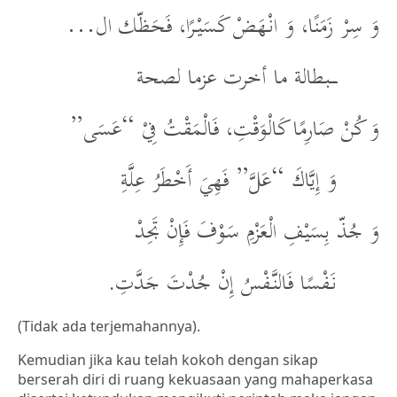
وَ سِرْ زَمَنًا، وَ انْهَضْ كَسَيْرًا، فَحَظّك ال…
ــــبطالة ما أخرت عزما لصحة
وَ كُنْ صَارِمًا كَالْوَقْتِ، فَالْمَقْتُ فِيْ “عَسَى”
وَ إِيَّاكَ “عَلَّ” فَهِيَ أَخْطَرُ عِلَّةِ
وَ جُذّ بِسَيْفِ الْعَزْمِ سَوْفَ فَإِنْ تَجِدْ
نَفْسًا فَالنَّفْسُ إِنْ جُدْتَ جَدَّتِ.
(Tidak ada terjemahannya).
Kemudian jika kau telah kokoh dengan sikap
berserah diri di ruang kekuasaan yang mahaperkasa