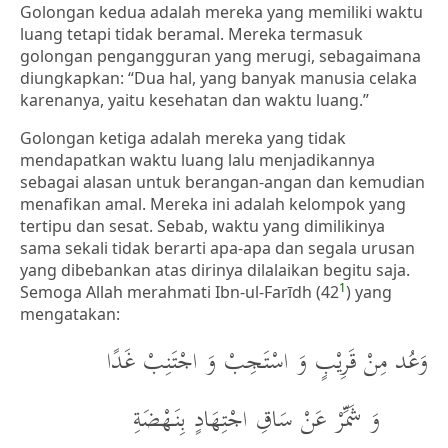
Golongan kedua adalah mereka yang memiliki waktu
luang tetapi tidak beramal. Mereka termasuk
golongan pengangguran yang merugi, sebagaimana
diungkapkan: “Dua hal, yang banyak manusia celaka
karenanya, yaitu kesehatan dan waktu luang.”
Golongan ketiga adalah mereka yang tidak
mendapatkan waktu luang lalu menjadikannya
sebagai alasan untuk berangan-angan dan kemudian
menafikan amal. Mereka ini adalah kelompok yang
tertipu dan sesat. Sebab, waktu yang dimilikinya
sama sekali tidak berarti apa-apa dan segala urusan
yang dibebankan atas dirinya dilalaikan begitu saja.
1
Semoga Allah merahmati Ibn-ul-Farīdh (42
) yang
mengatakan:
وَعُد مِنْ قَرِيْبٍ وَ اسْتَجِبْ وَ اجْتَنِبْ غَدًا
وَ شَمِّرْ عَنْ سَاقِ اجْتِهَادٍ بِنَهْضَةِ