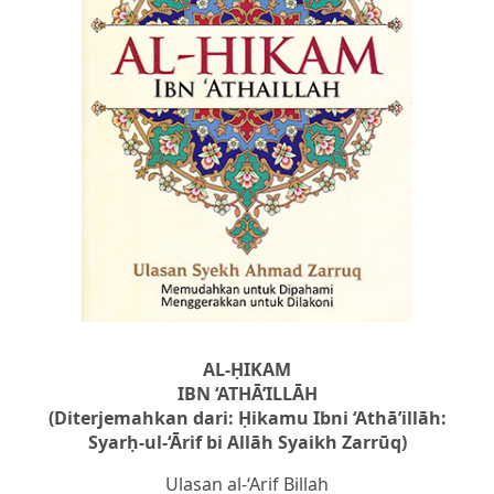
AL-ḤIKAM
IBN ‘ATHĀ’ILLĀH
(Diterjemahkan dari: Ḥikamu Ibni ‘Athā’illāh:
Syarḥ-ul-‘Ārif bi Allāh Syaikh Zarrūq)
Ulasan al-‘Arif Billah