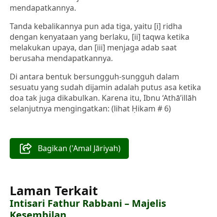
mendapatkannya.
Tanda kebalikannya pun ada tiga, yaitu [i] ridha
dengan kenyataan yang berlaku, [ii] taqwa ketika
melakukan upaya, dan [iii] menjaga adab saat
berusaha mendapatkannya.
Di antara bentuk bersungguh-sungguh dalam
sesuatu yang sudah dijamin adalah putus asa ketika
doa tak juga dikabulkan. Karena itu, Ibnu ‘Athā’illāh
selanjutnya mengingatkan: (lihat Ḥikam # 6)
Bagikan ('Amal Jāriyah)
Laman Terkait
Intisari Fathur Rabbani – Majelis
Kesembilan