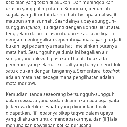
kelalaian yang telah dilakukan. Dan meninggalkan
urusan yang paling utama. Kemudian, penuhilah
segala yang dituntut darimu baik berupa amal wajib
maupun amal sunnah. Seandainya upaya sungguh-
sungguh (
ijtihād
) itu diganti dengan kondisi larut atau
tenggelam dalam urusan itu dan sikap lalai diganti
dengan meninggalkan sepenuhnya maka yang terjadi
bukan lagi padamnya mata hati, melainkan butanya
mata hati. Sesungguhnya dunia ini bagaikan air
sungai yang dilewati pasukan Thalut. Tidak ada
peminum yang selamat kecuali yang hanya menciduk
satu cidukan dengan tangannya. Sementara,
bashīrah
adalah mata hati sebagaimana penglihatan adalah
mata indriawi.
Kemudian, tanda seseorang bersungguh-sungguh
dalam sesuatu yang sudah dijaminkan ada tiga, yaitu
[i] kecewa ketika sesuatu yang diinginkan tidak
didapatkan, [ii] lepasnya sikap taqwa dalam upaya
yang dilakukan untuk mendapatkannya, dan [iii] lalai
menunaikan kewajiban ketika berusaha