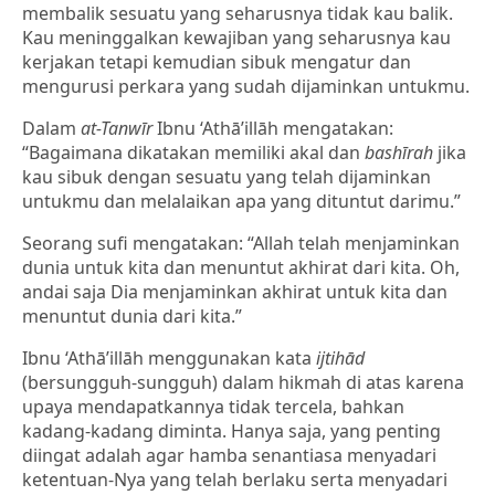
membalik sesuatu yang seharusnya tidak kau balik.
Kau meninggalkan kewajiban yang seharusnya kau
kerjakan tetapi kemudian sibuk mengatur dan
mengurusi perkara yang sudah dijaminkan untukmu.
Dalam
at-Tanwīr
Ibnu ‘Athā’illāh mengatakan:
“Bagaimana dikatakan memiliki akal dan
bashīrah
jika
kau sibuk dengan sesuatu yang telah dijaminkan
untukmu dan melalaikan apa yang dituntut darimu.”
Seorang sufi mengatakan: “Allah telah menjaminkan
dunia untuk kita dan menuntut akhirat dari kita. Oh,
andai saja Dia menjaminkan akhirat untuk kita dan
menuntut dunia dari kita.”
Ibnu ‘Athā’illāh menggunakan kata
ijtihād
(bersungguh-sungguh) dalam hikmah di atas karena
upaya mendapatkannya tidak tercela, bahkan
kadang-kadang diminta. Hanya saja, yang penting
diingat adalah agar hamba senantiasa menyadari
ketentuan-Nya yang telah berlaku serta menyadari