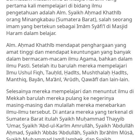
pertama kali mempelajari di bidang ilmu
pengetahuan adalah Alm. Syaikh Aḥmad Khathīb
orang Minangkabau (Sumatera Barat), salah seorang
imam yang bertekun sebagai Imām Syāfi‘ī di Masjid
Haram dalam belajar.
Alm. Aḥmad Khathīb mendapat penghargaan yang
amat tinggi dan mendapat keuntungan yang banyak
dalam bermacam-macam ilmu Agama, bahkan dalam
ilmu Pasti. Setelah itu barulah mereka mempelajari
Ilmu Ushul Fiqh, Tauḥīd, Ḥadīts, Mushthalaḥ Ḥadīts,
Manthiq, Bayān, Ma‘ānī, ‘Arūdh, Qawāfī dan lain-lain.
Selesainya mereka mempelajari dan menuntut ilmu di
Mekkah barulah mereka pulang ke negerinya
masing-masing dan mulailah mereka menebarkan
ilmu-ilmu tersebut. Di antara mereka yang terkenal di
Sumatera Barat itulah Syaikh Muḥammad Thayyib
‘Umar, Syaikh ‘Abd-ul-Karīm Amrullāh, Syaikh ‘Abdullāh
Aḥmad, Syaikh ‘Abbās ‘Abdullāh, Syaikh Ibrāhīm Mūsā,
Syaikh Muḥammad Jamīl Jambek, dan Syaikh