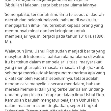
‘Abdullāh Ḥalaban, serta beberapa ulama lainnya.
Semenjak itu, tersiarlah ilmu-ilmu tersebut di daerah-
daerah dan pelosok-pelosok, bahkan di waktu itu
mengajarkan ilmu-ilmu tersebut kepada orang yang
mempunyai minat dan berkeinginan untuk
mempelajarinya, ini terjadi pada tahun 1310 H. (1890
M.).
Walaupun Ilmu Ushul Fiqh sudah menjadi berita yang
masyhur di Indonesia, bahkan ulama-ulama di waktu
itu bertekun dalam mempelajari situasi masyarakat
yang mengharapkan masalah-masalah fiqh (hakum),
sehingga mereka tidak langsung menerima apa yang
dikatakan oleh Fuqahā’ sebelumnya, tetapi adalah
dengan cara menyelidik secara mendalam, bahkan
mereka memakai dalil yang terkeluar dalam undang-
undang yang telah ditetapkan dalam ilmu Ushul Fiqh.
Kemudian barulah mengatur pelajaran Ushul Fiqh
dalam macam-macam tingkatkan, seperti tingkat
Ibtidaiyyah, Tsanawiyyah, ‘Āliyyah
dan lain-lain.